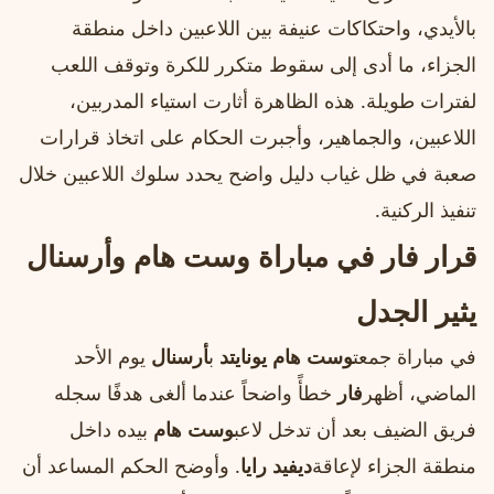
بالأيدي، واحتكاكات عنيفة بين اللاعبين داخل منطقة
الجزاء، ما أدى إلى سقوط متكرر للكرة وتوقف اللعب
لفترات طويلة. هذه الظاهرة أثارت استياء المدربين،
اللاعبين، والجماهير، وأجبرت الحكام على اتخاذ قرارات
صعبة في ظل غياب دليل واضح يحدد سلوك اللاعبين خلال
تنفيذ الركنية.
قرار فار في مباراة وست هام وأرسنال
يثير الجدل
في مباراة جمعت
وست هام يونايتد
ب
أرسنال
يوم الأحد
الماضي، أظهر
فار
خطأً واضحاً عندما ألغى هدفًا سجله
فريق الضيف بعد أن تدخل لاعب
وست هام
بيده داخل
منطقة الجزاء لإعاقة
ديفيد رايا
. وأوضح الحكم المساعد أن