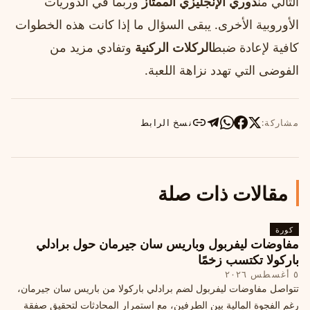
التالي من
دوري الإنجليزي الممتاز
وربما في الدوريات
الأوروبية الأخرى. يبقى السؤال ما إذا كانت هذه الخطوات
كافية لإعادة ضبط
الركلات الركنية
وتفادي مزيد من
الفوضى التي تهدد نزاهة اللعبة.
مشاركة:
نسخ الرابط
مقالات ذات صلة
كورة
مفاوضات ليفربول وباريس سان جيرمان حول برادلي
باركولا تكتسب زخمًا
٥ أغسطس ٢٠٢٦
تتواصل مفاوضات ليفربول لضم برادلي باركولا من باريس سان جيرمان،
رغم الفجوة المالية بين الطرفين، مع استمرار المحادثات لتحقيق صفقة