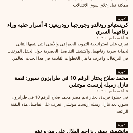
ممكنة قبل إغلاق سوق الانتقالات
كورة
كريستيانو رونالدو وجورجينا رودريغيز: 4 أسرار خفية وراء
زفافهما السري
٥ أغسطس ٢٠٢٦
تعرف على استراتيجية التمويه الجغرافي والأمني التي يتبعها الثنائي
لحماية سرية زفافهما، واكتشف التفاصيل الحصرية حول الحفل المرتقب
في البرتغال، واعرف ما هي الخطوات القادمة في هذا الحدث العالمي
كورة
محمد صلاح يختار الرقم 10 في طرابزون سبور: قصة
تنازل زميله إرنست موتشي
٥ أغسطس ٢٠٢٦
في خطوة فريدة، يختار نجم مصر محمد صلاح الرقم 10 في طرابزون
سبور، بعد تنازل زميله إرنست موتشي. تعرف على تفاصيل هذه اللفتة
الرائعة.
كورة
مانشستر سيتي يزاحم الهلال على بيدرو نيتو