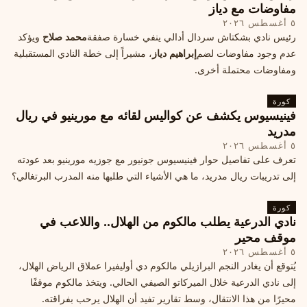
مفاوضات مع دياز
٥ أغسطس ٢٠٢٦
رئيس نادي بشكتاش سردال أدالي ينفي خسارة صفقة
محمد صلاح
ويؤكد
عدم وجود مفاوضات لضم
إبراهيم دياز
، مشيراً إلى خطة النادي المستقبلية
ومفاوضات محتملة أخرى.
كورة
فينيسيوس يكشف عن كواليس لقائه مع مورينيو في ريال
مدريد
٥ أغسطس ٢٠٢٦
تعرف على تفاصيل حوار فينيسيوس جونيور مع جوزيه مورينيو بعد عودته
إلى تدريبات ريال مدريد، ما هي الأشياء التي طلبها منه المدرب البرتغالي؟
كورة
نادي الدرعية يطلب مالكوم من الهلال.. واللاعب في
موقف محير
٥ أغسطس ٢٠٢٦
يُتوقع أن يغادر النجم البرازيلي مالكوم دي أوليفيرا عملاق الرياض الهلال،
إلى نادي الدرعية خلال الميركاتو الصيفي الحالي. ويتخذ مالكوم موقفًا
محيرًا من هذا الانتقال، وسط تقارير تفيد أن الهلال يرحب بفراقته.