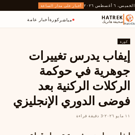
الخميس، ٦ أغسطس ٢٠٢٦
أخبار على مدار الساعة
HATREK
كورة
أخبار عامة
مباشر
صحيفة هاتريك
كورة
إيفاب يدرس تغييرات
جوهرية في حوكمة
الركلات الركنية بعد
فوضى الدوري الإنجليزي
١١ مايو ٢٠٢٦
·
3 دقيقة قراءة