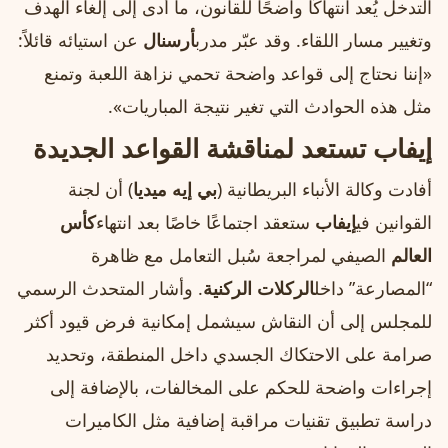
التدخل يُعد انتهاكًا واضحًا للقانون، ما أدى إلى إلغاء الهدف
وتغيير مسار اللقاء. وقد عبّر مدرب
أرسنال
عن استيائه قائلاً:
«إننا نحتاج إلى قواعد واضحة تحمي نزاهة اللعبة وتمنع
مثل هذه الحوادث التي تغير نتيجة المباريات».
إيفاب تستعد لمناقشة القواعد الجديدة
أفادت وكالة الأنباء البريطانية (
بي إيه ميديا
) أن لجنة
القوانين في
إيفاب
ستعقد اجتماعًا خاصًا بعد انتهاء
كأس
العالم
الصيفي لمراجعة سُبل التعامل مع ظاهرة
“المصارعة” داخل
الركلات الركنية
. وأشار المتحدث الرسمي
للمجلس إلى أن النقاش سيشمل إمكانية فرض قيود أكثر
صرامة على الاحتكاك الجسدي داخل المنطقة، وتحديد
إجراءات واضحة للحكم على المخالفات، بالإضافة إلى
دراسة تطبيق تقنيات مراقبة إضافية مثل الكاميرات