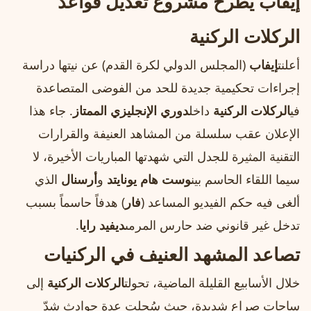
إيفاب يطرح مشروع تعديل قواعد
الركلات الركنية
أعلنت
إيفاب
(المجلس الدولي لكرة القدم) عن نيتها دراسة
إجراءات تحكيمية جديدة للحد من الفوضى المتصاعدة
في
الركلات الركنية
داخل
دوري الإنجليزي الممتاز
. جاء هذا
الإعلان عقب سلسلة من المشاهد العنيفة والقرارات
التقنية المثيرة للجدل التي شهدتها المباريات الأخيرة، لا
سيما اللقاء الحاسم بين
وست هام يونايتد
و
أرسنال
الذي
ألغى فيه حكم الفيديو المساعد (
فار
) هدفاً حاسماً بسبب
تدخل غير قانوني ضد حارس المرمى
ديفيد رايا
.
تصاعد المشهد العنيف في الركنيات
خلال الأسابيع القليلة الماضية، تحولت
الركلات الركنية
إلى
ساحات صراع شديدة، حيث سُجلت عدة حوادث شدّ