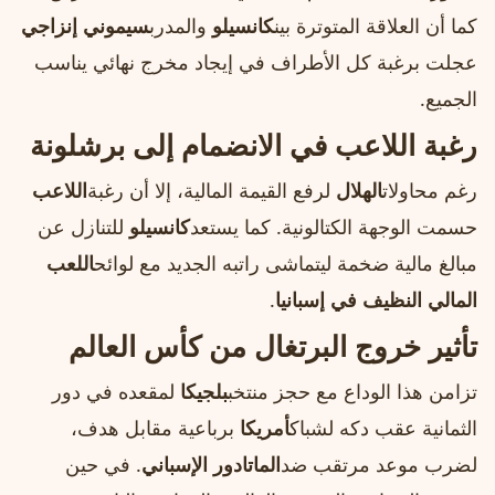
كما أن العلاقة المتوترة بين
كانسيلو
والمدرب
سيموني إنزاجي
عجلت برغبة كل الأطراف في إيجاد مخرج نهائي يناسب
الجميع.
رغبة اللاعب في الانضمام إلى برشلونة
رغم محاولات
الهلال
لرفع القيمة المالية، إلا أن رغبة
اللاعب
حسمت الوجهة الكتالونية. كما يستعد
كانسيلو
للتنازل عن
مبالغ مالية ضخمة ليتماشى راتبه الجديد مع لوائح
اللعب
المالي النظيف في إسبانيا
.
تأثير خروج البرتغال من كأس العالم
تزامن هذا الوداع مع حجز منتخب
بلجيكا
لمقعده في دور
الثمانية عقب دكه لشباك
أمريكا
برباعية مقابل هدف،
لضرب موعد مرتقب ضد
الماتادور الإسباني
. في حين