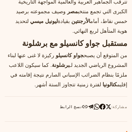
تترقب الجماهير العربية والعالمية المواجهة التاريخية
الكبرى التي تجمع منتخب
مصر
وصيف مجموعته برصيد
خمس نقاط، أمام
الأرجنتين
بقيادة
ليونيل ميسي
لتحديد
هوية المتأهل لربع النهائي.
مستقبل جواو كانسيلو مع برشلونة
من المتوقع أن يصبح
جواو كانسيلو
ركيزة لا غنى عنها لبناء
المشروع الرياضي الجديد لـ
برشلونة
. كما سيكون اللاعب
ملزمًا بنظام الضرائب الإسباني الصارم نتيجة إقامته في
إقليم
كتالونيا
لفترة زمنية تتجاوز الستة أشهر.
مشاركة:
نسخ الرابط