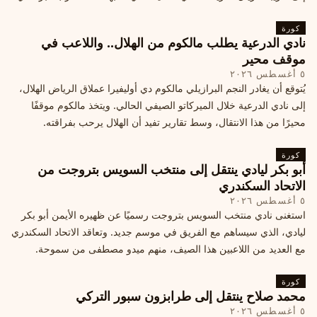
كورة
نادي الدرعية يطلب مالكوم من الهلال.. واللاعب في
موقف محير
٥ أغسطس ٢٠٢٦
يُتوقع أن يغادر النجم البرازيلي مالكوم دي أوليفيرا عملاق الرياض الهلال،
إلى نادي الدرعية خلال الميركاتو الصيفي الحالي. ويتخذ مالكوم موقفًا
محيرًا من هذا الانتقال، وسط تقارير تفيد أن الهلال يرحب بفراقته.
كورة
أبو بكر ليادي ينتقل إلى منتخب السويس بتروجت من
الاتحاد السكندري
٥ أغسطس ٢٠٢٦
استغنى نادي منتخب السويس بتروجت رسميًا عن ظهيره الأيمن أبو بكر
ليادي، الذي سيساهم مع الفريق في موسم جديد. وتعاقد الاتحاد السكندري
مع العديد من اللاعبين هذا الصيف، منهم ميدو مصطفى من سموحة.
كورة
محمد صلاح ينتقل إلى طرابزون سبور التركي
٥ أغسطس ٢٠٢٦