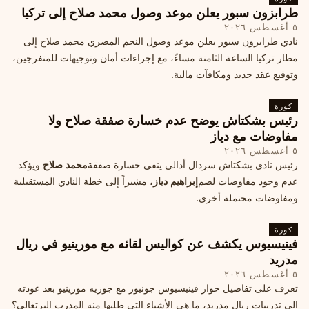
طرابزون سبور يعلن موعد وصول محمد صلاح إلى تركيا
٥ أغسطس ٢٠٢٦
نادي طرابزون سبور يعلن موعد وصول النجم المصري محمد صلاح إلى
مطار تركيا الساعة الثامنة مساءً، مع إجراءات أمان وتوجيهات للمتفرجين،
وتوقيع عقد جديد ومكافآت مالية.
كورة
رئيس بشكتاش يوضح عدم خسارة صفقة صلاح ولا
مفاوضات مع دياز
٥ أغسطس ٢٠٢٦
رئيس نادي بشكتاش سردال أدالي ينفي خسارة صفقة
محمد صلاح
ويؤكد
عدم وجود مفاوضات لضم
إبراهيم دياز
، مشيراً إلى خطة النادي المستقبلية
ومفاوضات محتملة أخرى.
كورة
فينيسيوس يكشف عن كواليس لقائه مع مورينيو في ريال
مدريد
٥ أغسطس ٢٠٢٦
تعرف على تفاصيل حوار فينيسيوس جونيور مع جوزيه مورينيو بعد عودته
إلى تدريبات ريال مدريد، ما هي الأشياء التي طلبها منه المدرب البرتغالي؟