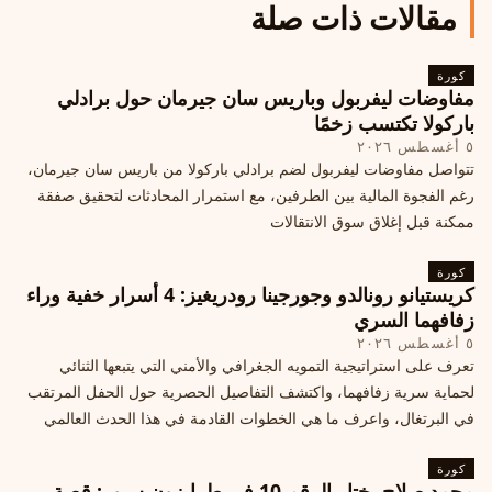
مقالات ذات صلة
كورة
مفاوضات ليفربول وباريس سان جيرمان حول برادلي
باركولا تكتسب زخمًا
٥ أغسطس ٢٠٢٦
تتواصل مفاوضات ليفربول لضم برادلي باركولا من باريس سان جيرمان،
رغم الفجوة المالية بين الطرفين، مع استمرار المحادثات لتحقيق صفقة
ممكنة قبل إغلاق سوق الانتقالات
كورة
كريستيانو رونالدو وجورجينا رودريغيز: 4 أسرار خفية وراء
زفافهما السري
٥ أغسطس ٢٠٢٦
تعرف على استراتيجية التمويه الجغرافي والأمني التي يتبعها الثنائي
لحماية سرية زفافهما، واكتشف التفاصيل الحصرية حول الحفل المرتقب
في البرتغال، واعرف ما هي الخطوات القادمة في هذا الحدث العالمي
كورة
محمد صلاح يختار الرقم 10 في طرابزون سبور: قصة