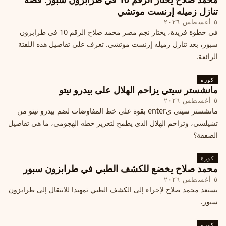
تنازل زميله إرنست موتشي
٥ أغسطس ٢٠٢٦
في خطوة فريدة، يختار نجم مصر محمد صلاح الرقم 10 في طرابزون
سبور، بعد تنازل زميله إرنست موتشي. تعرف على تفاصيل هذه اللفتة
الرائعة.
كورة
مانشستر سيتي يزاحم الهلال على بيدرو نيتو
٥ أغسطس ٢٠٢٦
مانشستر سيتي يenter بقوة على خط المفاوضات لضم بيدرو نيتو من
تشيلسي، وتزاحم الهلال الذي يطمح لتعزيز خطه الهجومي، ما هي تفاصيل
الصفقة؟
كورة
محمد صلاح يخضع للكشف الطبي في طرابزون سبور
٥ أغسطس ٢٠٢٦
يستعد محمد صلاح لإجراء إلى الكشف الطبي تمهيدا للانتقال إلى طرابزون
سبور.
كورة