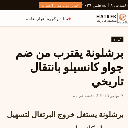
السبت، ٨ أغسطس ٢٠٢٦
أخبار على مدار الساعة
HATREK
كورة
أخبار عامة
مباشر
صحيفة هاتريك
كورة
برشلونة يقترب من ضم
جواو كانسيلو بانتقال
تاريخي
٧ يوليو ٢٠٢٦
·
2 دقيقة قراءة
برشلونة يستغل خروج البرتغال لتسهيل