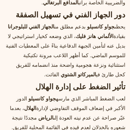
والضريبية الخاصة براتب
المدافع البرتغالي
.
دور الجهاز الفني في تسهيل الصفقة
يحظى
جواو كانسيلو
بدعم مطلق من
الجهاز الفني للبلوجرانا
بقيادة
الألماني هانز فليك
، الذي وضعه كخيار استراتيجي لا
بديل عنه لتأمين الجبهة الدفاعية بناءً على المعطيات الفنية
للموسم الماضي. كما أظهر اللاعب مرونة تكتيكية
استثنائية ونزعة هجومية واضحة منذ انضمامه للفريق
كحل طارئ في
الميركاتو الشتوي
الفائت.
تأثير الضغط على إدارة الهلال
لعب الضغط المباشر الذي مارسه
جواو كانسيلو
الدور
الأكبر في إضعاف الموقف التفاوضي لإدارة
الهلال
، بعدما
عبّر صراحة عن عدم نيته العودة إلى
الرياض
مجددًا نتيجة
شعوره بالخذلان لعدم قيده في القائمة المحلية للفريق.