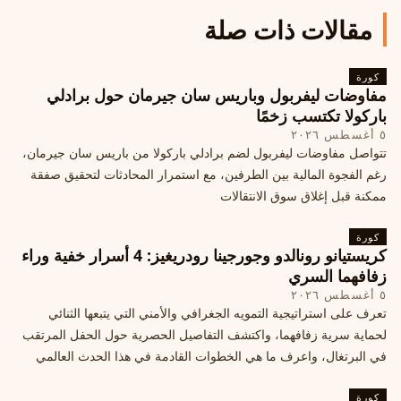
مقالات ذات صلة
كورة
مفاوضات ليفربول وباريس سان جيرمان حول برادلي
باركولا تكتسب زخمًا
٥ أغسطس ٢٠٢٦
تتواصل مفاوضات ليفربول لضم برادلي باركولا من باريس سان جيرمان،
رغم الفجوة المالية بين الطرفين، مع استمرار المحادثات لتحقيق صفقة
ممكنة قبل إغلاق سوق الانتقالات
كورة
كريستيانو رونالدو وجورجينا رودريغيز: 4 أسرار خفية وراء
زفافهما السري
٥ أغسطس ٢٠٢٦
تعرف على استراتيجية التمويه الجغرافي والأمني التي يتبعها الثنائي
لحماية سرية زفافهما، واكتشف التفاصيل الحصرية حول الحفل المرتقب
في البرتغال، واعرف ما هي الخطوات القادمة في هذا الحدث العالمي
كورة