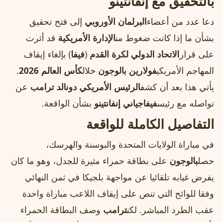
بالتحقيق مع إنفانتينو
دعا عدد من أعضاء
البرلمان الأوروبي
إلى فتح تحقيق
بشأن ما إذا كانت ضغوط من
الإدارة الأمريكية
قد أثرت
على قرار
الاتحاد الدولي لكرة القدم
(
فيفا
) بإلغاء إيقاف
المهاجم الأمريكي
فولارين بالوجون
خلال
كأس العالم 2026
.
يأتي هذا بعد أن كشف
الرئيس الأمريكي دونالد ترامب
عن
تواصله مع رئيس
فيفا
جياني إنفانتينو
بشأن الواقعة.
التفاصيل الكاملة للواقعة
في مباراة الولايات المتحدة والبوسنة والهرسك،
حصل
بالوجون
على بطاقة حمراء مثيرة للجدل، وهو ما كان
يفرض غيابه تلقائيا عن مواجهة بلجيكا في ثمن النهائي
وفقا للوائح التي تنص على إيقاف اللاعب مباراة واحدة
عقب الطرد المباشر. لكن
ترامب
وصف البطاقة الحمراء