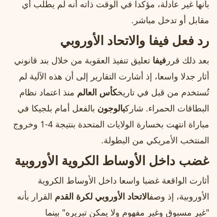
بأنها غير عادلة، مؤكدا في الوقت ذاته أنه لم يطلب أي
مقابل أو تدخل مباشر.
رد فعل فيفا والاتحاد الأوروبي
بعد ذلك قرر
فيفا
تعليق تنفيذ العقوبة من خلال بند قانوني
أثار جدلا واسعا، إذ أشارت التقارير إلى أن هذه الآلية لم
تُستخدم من قبل في تاريخ
كأس العالم
منذ اعتماد نظام
البطاقات الحمراء. شارك
بالوجون
بالفعل أمام بلجيكا في
مباراة انتهت بخسارة الولايات المتحدة بنتيجة 4-1 وخروج
المنتخب الأمريكي من البطولة.
غضب داخل الأوساط الكروية الأوروبية
أثارت الواقعة غضبا واسعا داخل الأوساط الكروية
الأوروبية، إذ وصف
الاتحاد الأوروبي لكرة القدم
القرار بأنه
"غير مسبوق وغير مفهوم ولا يمكن تبريره" بينما