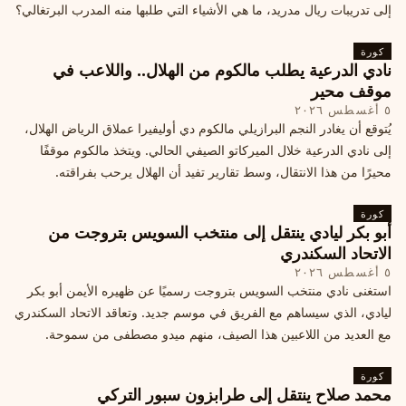
إلى تدريبات ريال مدريد، ما هي الأشياء التي طلبها منه المدرب البرتغالي؟
كورة
نادي الدرعية يطلب مالكوم من الهلال.. واللاعب في
موقف محير
٥ أغسطس ٢٠٢٦
يُتوقع أن يغادر النجم البرازيلي مالكوم دي أوليفيرا عملاق الرياض الهلال،
إلى نادي الدرعية خلال الميركاتو الصيفي الحالي. ويتخذ مالكوم موقفًا
محيرًا من هذا الانتقال، وسط تقارير تفيد أن الهلال يرحب بفراقته.
كورة
أبو بكر ليادي ينتقل إلى منتخب السويس بتروجت من
الاتحاد السكندري
٥ أغسطس ٢٠٢٦
استغنى نادي منتخب السويس بتروجت رسميًا عن ظهيره الأيمن أبو بكر
ليادي، الذي سيساهم مع الفريق في موسم جديد. وتعاقد الاتحاد السكندري
مع العديد من اللاعبين هذا الصيف، منهم ميدو مصطفى من سموحة.
كورة
محمد صلاح ينتقل إلى طرابزون سبور التركي