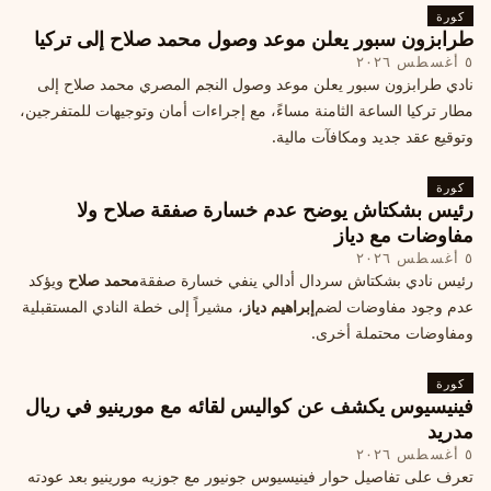
كورة
طرابزون سبور يعلن موعد وصول محمد صلاح إلى تركيا
٥ أغسطس ٢٠٢٦
نادي طرابزون سبور يعلن موعد وصول النجم المصري محمد صلاح إلى
مطار تركيا الساعة الثامنة مساءً، مع إجراءات أمان وتوجيهات للمتفرجين،
وتوقيع عقد جديد ومكافآت مالية.
كورة
رئيس بشكتاش يوضح عدم خسارة صفقة صلاح ولا
مفاوضات مع دياز
٥ أغسطس ٢٠٢٦
رئيس نادي بشكتاش سردال أدالي ينفي خسارة صفقة
محمد صلاح
ويؤكد
عدم وجود مفاوضات لضم
إبراهيم دياز
، مشيراً إلى خطة النادي المستقبلية
ومفاوضات محتملة أخرى.
كورة
فينيسيوس يكشف عن كواليس لقائه مع مورينيو في ريال
مدريد
٥ أغسطس ٢٠٢٦
تعرف على تفاصيل حوار فينيسيوس جونيور مع جوزيه مورينيو بعد عودته