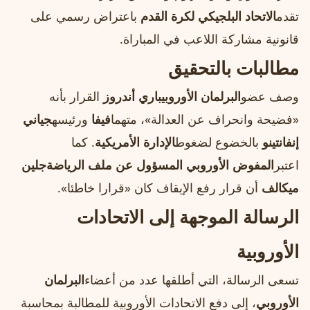
تقدم
الاتحاد البلجيكي لكرة القدم
باعتراض رسمي على
قانونية مشاركة اللاعب في المباراة.
مطالبات بالتحقيق
وصف عضو
البرلمان الأوروبي
باري أندروز
القرار بأنه
«فضيحة وانحراف عن العدالة»، متهما
فيفا
ورئيسه
جياني
إنفانتينو
بالخضوع لضغوط
الإدارة الأمريكية
. كما
اعتبر
المفوض الأوروبي المسؤول عن ملف الرياضة
جلين
ميكالف
أن قرار رفع الإيقاف كان «قرارا خاطئا».
الرسالة الموجهة إلى الاتحادات
الأوروبية
تسعى الرسالة، التي أطلقها عدد من أعضاء
البرلمان
الأوروبي
، إلى دفع الاتحادات الأوروبية للمطالبة بمحاسبة