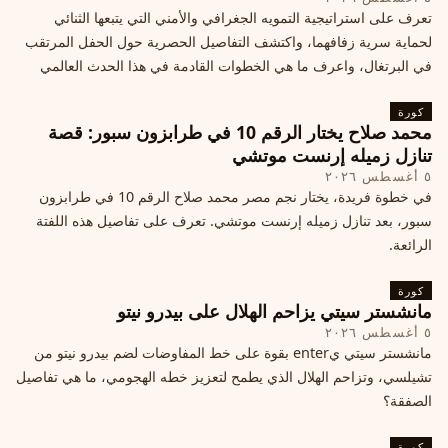
تعرف على استراتيجية التمويه الجغرافي والأمني التي يتبعها الثنائي
لحماية سرية زفافهما، واكتشف التفاصيل الحصرية حول الحفل المرتقب
في البرتغال، واعرف ما هي الخطوات القادمة في هذا الحدث العالمي
كورة
محمد صلاح يختار الرقم 10 في طرابزون سبور: قصة
تنازل زميله إرنست موتشي
٥ أغسطس ٢٠٢٦
في خطوة فريدة، يختار نجم مصر محمد صلاح الرقم 10 في طرابزون
سبور، بعد تنازل زميله إرنست موتشي. تعرف على تفاصيل هذه اللفتة
الرائعة.
كورة
مانشستر سيتي يزاحم الهلال على بيدرو نيتو
٥ أغسطس ٢٠٢٦
مانشستر سيتي يenter بقوة على خط المفاوضات لضم بيدرو نيتو من
تشيلسي، وتزاحم الهلال الذي يطمح لتعزيز خطه الهجومي، ما هي تفاصيل
الصفقة؟
كورة