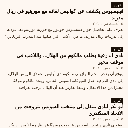
كورة
فينيسيوس يكشف عن كواليس لقائه مع مورينيو في ريال
مدريد
٥ أغسطس ٢٠٢٦
تعرف على تفاصيل حوار فينيسيوس جونيور مع جوزيه مورينيو بعد عودته
إلى تدريبات ريال مدريد، ما هي الأشياء التي طلبها منه المدرب البرتغالي؟
كورة
نادي الدرعية يطلب مالكوم من الهلال.. واللاعب في
موقف محير
٥ أغسطس ٢٠٢٦
يُتوقع أن يغادر النجم البرازيلي مالكوم دي أوليفيرا عملاق الرياض الهلال،
إلى نادي الدرعية خلال الميركاتو الصيفي الحالي. ويتخذ مالكوم موقفًا
محيرًا من هذا الانتقال، وسط تقارير تفيد أن الهلال يرحب بفراقته.
كورة
أبو بكر ليادي ينتقل إلى منتخب السويس بتروجت من
الاتحاد السكندري
٥ أغسطس ٢٠٢٦
استغنى نادي منتخب السويس بتروجت رسميًا عن ظهيره الأيمن أبو بكر