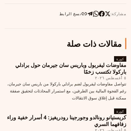
مشاركة:
نسخ الرابط
مقالات ذات صلة
كورة
مفاوضات ليفربول وباريس سان جيرمان حول برادلي
باركولا تكتسب زخمًا
٥ أغسطس ٢٠٢٦
تتواصل مفاوضات ليفربول لضم برادلي باركولا من باريس سان جيرمان،
رغم الفجوة المالية بين الطرفين، مع استمرار المحادثات لتحقيق صفقة
ممكنة قبل إغلاق سوق الانتقالات
كورة
كريستيانو رونالدو وجورجينا رودريغيز: 4 أسرار خفية وراء
زفافهما السري
٥ أغسطس ٢٠٢٦