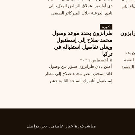
دي أوليفيرا عملاق الرياض الهلال، إلى
اء التي
نادي الدرعية خلال الميركاتو الصيفي
الحالي. ويتخذ مالكوم موقفًا محيرًا من
كورة
هذا الانتقال، وسط تقارير تفيد أن الهلال
ابزون
طرابزون يحدد موعد وصول
يرحب بفراقته.
محمد صلاح إلى إسطنبول
ويعلن تفاصيل استقباله في
ن بدء
تركيا
 لضمه
٥ أغسطس ٢٠٢٦
أعلن نادي طرابزون سبور عن وصول
الصفقة
قائد منتخب مصر محمد صلاح إلى مطار
إسطنبول أتاتورك الساعة الثانية عشر
ظهرًا يوم الأربعاء، مع تفاصيل العقد
والرواتب ومواعيد المباريات القادمة.
تعرف على كل ما يتعلق بالصفقة
التركية الكبرى.
مباشر
كورة
أخبار عامة
من نحن
تواصل