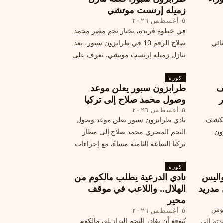
زميله إرنست موتشي
٥ أغسطس ٢٠٢٦
في خطوة فريدة، يختار نجم مصر محمد
نائي
صلاح الرقم 10 في طرابزون سبور، بعد
تنازل زميله إرنست موتشي. تعرف على
المرتقب
تفاصيل هذه اللفتة الرائعة.
خطوات
كورة
ف
طرابزون سبور يعلن موعد
ر
وصول محمد صلاح إلى تركيا
٥ أغسطس ٢٠٢٦
الكشف
نادي طرابزون سبور يعلن موعد وصول
زون
النجم المصري محمد صلاح إلى مطار
تركيا الساعة الثامنة مساءً، مع إجراءات
أمان وتوجيهات للمتفرجين، وتوقيع عقد
كورة
جديد ومكافآت مالية.
اليس
نادي الدرعية يطلب مالكوم من
 مدريد
الهلال.. واللاعب في موقف
محير
يوس
٥ أغسطس ٢٠٢٦
يُتوقع أن يغادر النجم البرازيلي مالكوم
دته إلى