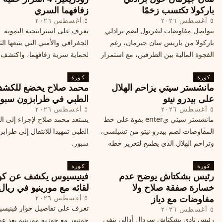
باركولا تكتسب زخمًا
زفافهما السري
٥ أغسطس ٢٠٢٦
٥ أغسطس ٢٠٢٦
تتواصل مفاوضات ليفربول لضم برادلي
تعرف على استراتيجية التمويه
باركولا من باريس سان جيرمان، رغم
الجغرافي والأمني التي يتبعها الث
الفجوة المالية بين الطرفين، مع استمرار
لحماية سرية زفافهما، واكتشف
المحادثات لتحقيق صفقة ممكنة قبل
التفاصيل الحصرية حول الحفل 
كورة
إغلاق سوق الانتقالات
كورة
في البرتغال، واعرف ما هي ال
مانشستر سيتي يزاحم الهلال
محمد صلاح يخضع للكش
القادمة في هذا الحدث العالمي
على بيدرو نيتو
الطبي في طرابزون سبو
٥ أغسطس ٢٠٢٦
٥ أغسطس ٢٠٢٦
مانشستر سيتي يenter بقوة على خط
يستعد محمد صلاح لإجراء إلى 
المفاوضات لضم بيدرو نيتو من تشيلسي،
الطبي تمهيدا للانتقال إلى طراب
وتزاحم الهلال الذي يطمح لتعزيز خطه
سبور.
الهجومي، ما هي تفاصيل الصفقة؟
كورة
كورة
رئيس بشكتاش يوضح عدم
فينيسيوس يكشف عن كو
خسارة صفقة صلاح ولا
لقائه مع مورينيو في ريال
مفاوضات مع دياز
٥ أغسطس ٢٠٢٦
تعرف على تفاصيل حوار فينيس
٥ أغسطس ٢٠٢٦
رئيس نادي بشكتاش سردال أدالي ينفي
جونيور مع جوزيه مورينيو بعد عو