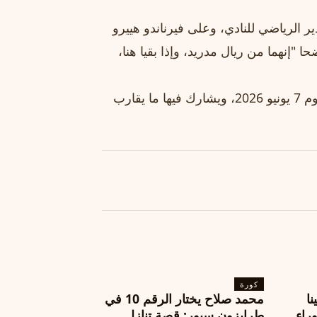
 الرياضي للنادي، وعلى فيرناندو هييرو
 "إنهما من ريال مدريد، وإذا بقيا هنا،
ومن المقرر أن تجري الانتخابات الرئاسية لنادي ريال مدريد يوم 7 يونيو 2026، ويشارك فيها ما يقارب
كورة
نا
محمد صلاح يختار الرقم 10 في
ة وراء
طرابزون سبور: قصة تنازل