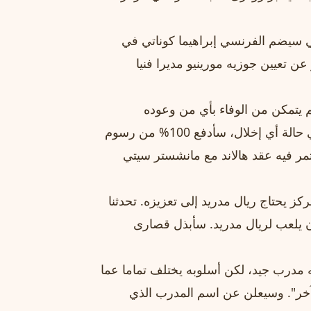
ي سيضم الفرنسي إبراهيما كوناتي في
 عن تعيين جوزيه مورينيو مديرا فنيا
لم يتمكن من الوفاء بأي من وعوده
المتعلقة بضم رودری وهالاند، فقد وقّعت على ضمانة بأنه في حالة أي إخلال، سأدفع 100% من رسوم
مر فيه عقد هالاند مع مانشستر سيتي
 يحتاج ريال مدريد إلى تعزيزه. تحدثنا
كان يلعب لريال مدريد. سأبذل قصارى
نه مدرب جيد، لكن أسلوبه يختلف تماما عما
آخر". وسيعلن عن اسم المدرب الذي