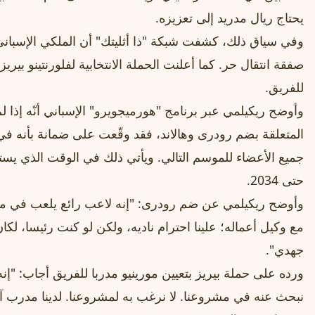
يحتاج ريال مدريد إلى تعزيزه.
وفي سياق ذلك، كشفت شبكة "ذا أثليتك" أن الملكي الإسبان
صفقة انتقال حر. كما أعلنت الحملة الانتخابية لفلورنتينو بيريز
للفريق.
وأوضح ريكيلمي عبر برنامج "هورميجويرو" الإسباني أنّه إذا 
جميع الأعضاء للموسم التالي. ويأتي ذلك في الوقت الذي يست
حتى 2034.
وأوضح ريكيلمي عن ضم رودری: "إنه لاعب رائع يلعب في مركز
مع وكيل أعماله؛ علينا احترام ناديه، ولكن لو كنت رئيسا، ل
جهدي".
ورده على حملة بيريز بتعيين مورينيو مدربا للفريق أجاب: "إ
نبحث عنه في مشروعنا. لا نرغب به لمشروعنا. لدينا مدرب 