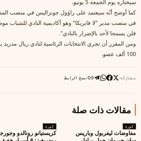
سيختاره يوم الجمعة 5 يونيو.
كما أوضح أنّه سيعتمد على راؤول جونزاليس في منصب المدير
في منصب مدير "لا فابريكا" وهو أكاديمية النادي للشباب موضحا
فلن يسمحا لأحد بالإضرار بالنادي".
100 ألف عضو.
مشاركة:
نسخ الرابط
مقالات ذات صلة
كورة
كورة
مفاوضات ليفربول وباريس
كريستيانو رونالدو وجورجي
سان جيرمان حول برادلي
رودريغيز: 4 أسرار خفي