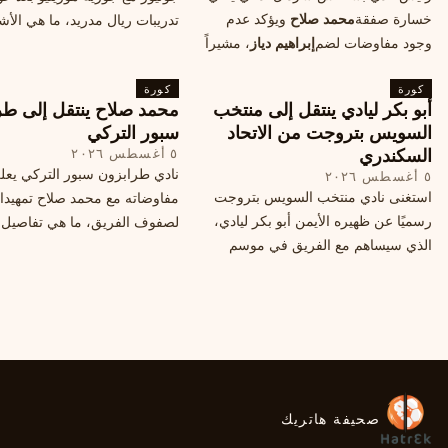
خسارة صفقة
محمد صلاح
ويؤكد عدم
تدريبات ريال مدريد، ما هي الأشي
وجود مفاوضات لضم
إبراهيم دياز
، مشيراً
طلبها منه المدرب البرتغالي؟
إلى خطة النادي المستقبلية ومفاوضات
كورة
محتملة أخرى.
كورة
أبو بكر ليادي ينتقل إلى منتخب
محمد صلاح ينتقل إلى طر
السويس بتروجت من الاتحاد
سبور التركي
السكندري
٥ أغسطس ٢٠٢٦
نادي طرابزون سبور التركي يعل
٥ أغسطس ٢٠٢٦
استغنى نادي منتخب السويس بتروجت
مفاوضاته مع محمد صلاح تمهيدا
رسميًا عن ظهيره الأيمن أبو بكر ليادي،
لصفوف الفريق، ما هي تفاصيل 
الذي سيساهم مع الفريق في موسم
ومتى سيتم الإعلان عنها رسمياً؟
جديد. وتعاقد الاتحاد السكندري مع العديد
من اللاعبين هذا الصيف، منهم ميدو
مصطفى من سموحة.
صحيفة هاتريك