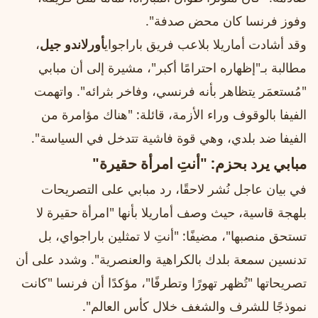
وفوز فرنسا كان محض صدفة".
وقد أشادت أماريلا بلاعب فريق باراجواي
أورلاندو جيل
،
مطالبة بـ"إظهاره احترامًا أكبر"، مشيرة إلى أن مبابي
"مُستعمَر يتظاهر بأنه فرنسي، وفاخر بثرائه". واتهمت
الفيفا بالوقوف وراء الأزمة، قائلة: "هناك مؤامرة من
الفيفا ضد بلدي، وهي قوة فاشية تتدخل في السياسة".
مبابي يرد بحزم: "أنتِ امرأة حقيرة"
في بيان عاجل نُشر لاحقًا، رد مبابي على التصريحات
بلهجة قاسية، حيث وصف أماريلا بأنها "امرأة حقيرة لا
تستحق منصبها"، مضيفًا: "أنتِ لا تمثلين باراجواي، بل
تدنسين سمعة بلدك بالكراهية والعنصرية". وشدد على أن
تصريحاتها "تُظهر تهورًا وتطرفًا"، مؤكدًا أن فرنسا "كانت
نموذجًا للشرف والشغف خلال كأس العالم".