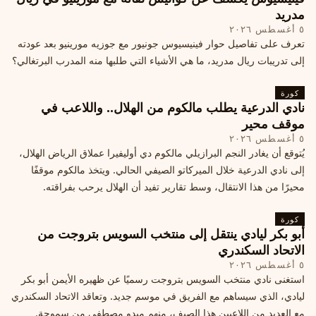
مدريد
٥ أغسطس ٢٠٢٦
تعرف على تفاصيل حوار فينيسيوس جونيور مع جوزيه مورينيو بعد عودته
إلى تدريبات ريال مدريد، ما هي الأشياء التي طلبها منه المدرب البرتغالي؟
كورة
نادي الدرعية يطلب مالكوم من الهلال.. واللاعب في
موقف محير
٥ أغسطس ٢٠٢٦
يُتوقع أن يغادر النجم البرازيلي مالكوم دي أوليفيرا عملاق الرياض الهلال،
إلى نادي الدرعية خلال الميركاتو الصيفي الحالي. ويتخذ مالكوم موقفًا
محيرًا من هذا الانتقال، وسط تقارير تفيد أن الهلال يرحب بفراقته.
كورة
أبو بكر ليادي ينتقل إلى منتخب السويس بتروجت من
الاتحاد السكندري
٥ أغسطس ٢٠٢٦
استغنى نادي منتخب السويس بتروجت رسميًا عن ظهيره الأيمن أبو بكر
ليادي، الذي سيساهم مع الفريق في موسم جديد. وتعاقد الاتحاد السكندري
مع العديد من اللاعبين هذا الصيف، منهم ميدو مصطفى من سموحة.