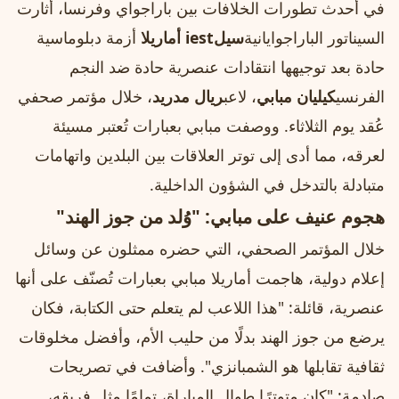
في أحدث تطورات الخلافات بين باراجواي وفرنسا، أثارت
السيناتور الباراجوايانية
سيلiest أماريلا
أزمة دبلوماسية
حادة بعد توجيهها انتقادات عنصرية حادة ضد النجم
الفرنسي
كيليان مبابي
، لاعب
ريال مدريد
، خلال مؤتمر صحفي
عُقد يوم الثلاثاء. ووصفت مبابي بعبارات تُعتبر مسيئة
لعرقه، مما أدى إلى توتر العلاقات بين البلدين واتهامات
متبادلة بالتدخل في الشؤون الداخلية.
هجوم عنيف على مبابي: "وُلد من جوز الهند"
خلال المؤتمر الصحفي، التي حضره ممثلون عن وسائل
إعلام دولية، هاجمت أماريلا مبابي بعبارات تُصنّف على أنها
عنصرية، قائلة: "هذا اللاعب لم يتعلم حتى الكتابة، فكان
يرضع من جوز الهند بدلًا من حليب الأم، وأفضل مخلوقات
ثقافية تقابلها هو الشمبانزي". وأضافت في تصريحات
صادمة: "كان متوترًا طوال المباراة، تمامًا مثل فريقه،