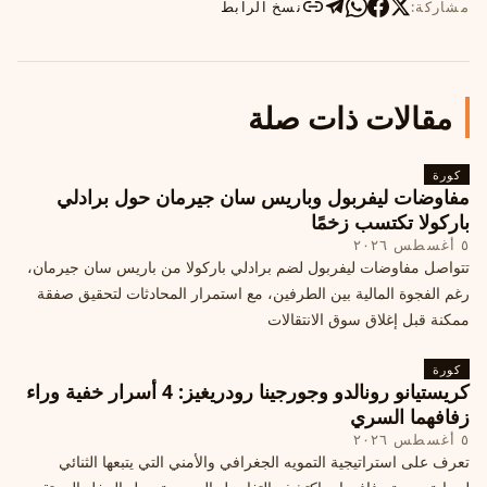
مشاركة:
نسخ الرابط
مقالات ذات صلة
كورة
مفاوضات ليفربول وباريس سان جيرمان حول برادلي
باركولا تكتسب زخمًا
٥ أغسطس ٢٠٢٦
تتواصل مفاوضات ليفربول لضم برادلي باركولا من باريس سان جيرمان،
رغم الفجوة المالية بين الطرفين، مع استمرار المحادثات لتحقيق صفقة
ممكنة قبل إغلاق سوق الانتقالات
كورة
كريستيانو رونالدو وجورجينا رودريغيز: 4 أسرار خفية وراء
زفافهما السري
٥ أغسطس ٢٠٢٦
تعرف على استراتيجية التمويه الجغرافي والأمني التي يتبعها الثنائي