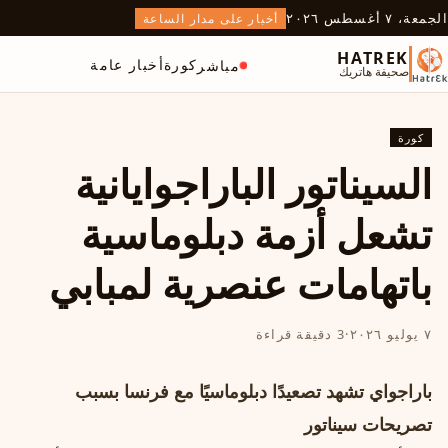
الجمعة، ٧ أغسطس ٢٠٢٦
أخبار على مدار الساعة
HATREK
كورة
أخبار عامة
مباشر
صحيفة هاتريك
كورة
السيناتور الباراجوايانية
تشعل أزمة دبلوماسية
باتهامات عنصرية لمبابي
٧ يوليو ٢٠٢٦
·
3 دقيقة قراءة
باراجواي تشهد تصعيدًا دبلوماسيًا مع فرنسا بسبب
تصريحات سيناتور