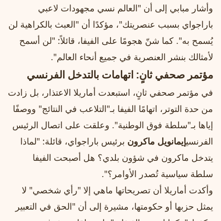
وأشار مبابي إلى أن "العالم نسي مجهودات لاعبي
باراجواي بسبب عنصريتك"، مؤكدًا أن "العبث بالكراهية لن
يُسمح به". كما شنّ هجومًا على الفيفا، قائلاً: "لن أسمح
لأمثالك بنشر العنصرية في جميع أنحاء العالم".
مؤتمر صحفي ثانٍ: اتهامات بالتدخل الفرنسي
في مؤتمر صحفي ثانٍ، استبعدت أماريلا الاعتذار، بل زادت
من حدة التوتر، اتهامًا الفيفا بـ"التلاعب في النتائج" ووصفًا
إياها بـ"سلطة فوق الوطنية". وعلقت على اتصال الرئيس
الفرنسي
إيمانويل ماكرون
برئيس باراجواي، قائلة: "لماذا
يتدخل ماكرون في شؤون بلدي؟ هل أصبحت الفيفا
سلطة سياسية تُصدر الأوامر؟".
وأكدت أماريلا أن تصريحاتها ماهي إلا "رأي شخصي" لا
يمثل حزبها أو حكومتها، مشيرة إلى أن "الحق في التعبير