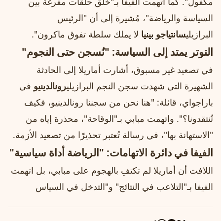
مكفول". كما اتهمت الفيفا بـ"خلق حلقات مفرغة بين
السياسة والرياضة"، مُشيرة إلى أن "الرئيس
البرازيلي
سانتياجو بينيا
لا يملك سلطة تفوق ماكرون".
التوتر يمتد إلى السياسة: "نُسجن حتى النجوم"
في تصعيد غير مسبوق، أشارت أماريلا إلى الحادثة
الشهيرة التي شهدت سجن النجم البرازيلي
رونالدينيو
في
باراجواي، قائلة: "هنا نحن من سجننا رونالدينيو، فكيف
تُنتقدونا؟". واتهمت مبابي بـ"الوقاحة"، محذرة إياه من
"الاستهانة بها"، في رسالة تُعتبر تحذيرًا من تصعيد الأزمة.
الفيفا في دائرة الاتهامات: "الرياضة أداة سياسية"
اللافت أن أماريلا لم تكتفِ بالهجوم على مبابي، بل اتهمت
الفيفا بـ"التلاعب في النتائج" و"التدخل في السياس