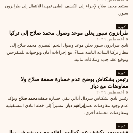
يستعد محمد صلاح لإجراء إلى الكشف الطبي تمهيدا للانتقال إلى طرابزون
سبور.
كورة
طرابزون سبور يعلن موعد وصول محمد صلاح إلى تركيا
٥ أغسطس ٢٠٢٦
نادي طرابزون سبور يعلن موعد وصول النجم المصري محمد صلاح إلى
مطار تركيا الساعة الثامنة مساءً، مع إجراءات أمان وتوجيهات للمتفرجين،
وتوقيع عقد جديد ومكافآت مالية.
كورة
رئيس بشكتاش يوضح عدم خسارة صفقة صلاح ولا
مفاوضات مع دياز
٥ أغسطس ٢٠٢٦
رئيس نادي بشكتاش سردال أدالي ينفي خسارة صفقة
محمد صلاح
ويؤكد
عدم وجود مفاوضات لضم
إبراهيم دياز
، مشيراً إلى خطة النادي المستقبلية
ومفاوضات محتملة أخرى.
كورة
فينيسيوس يكشف عن كواليس لقائه مع مورينيو في ريال