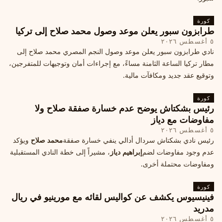
كورة
طرابزون سبور يعلن موعد وصول محمد صلاح إلى تركيا
٥ أغسطس ٢٠٢٦
نادي طرابزون سبور يعلن موعد وصول النجم المصري محمد صلاح إلى
مطار تركيا الساعة الثامنة مساءً، مع إجراءات أمان وتوجيهات للمتفرجين،
وتوقيع عقد جديد ومكافآت مالية.
كورة
رئيس بشكتاش يوضح عدم خسارة صفقة صلاح ولا
مفاوضات مع دياز
٥ أغسطس ٢٠٢٦
رئيس نادي بشكتاش سردال أدالي ينفي خسارة صفقة
محمد صلاح
ويؤكد
عدم وجود مفاوضات لضم
إبراهيم دياز
، مشيراً إلى خطة النادي المستقبلية
ومفاوضات محتملة أخرى.
كورة
فينيسيوس يكشف عن كواليس لقائه مع مورينيو في ريال
مدريد
٥ أغسطس ٢٠٢٦