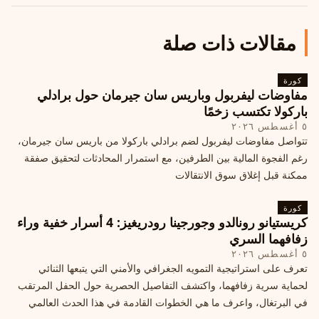
مقالات ذات صلة
كورة
مفاوضات ليفربول وباريس سان جيرمان حول برادلي
باركولا تكتسب زخمًا
٥ أغسطس ٢٠٢٦
تتواصل مفاوضات ليفربول لضم برادلي باركولا من باريس سان جيرمان،
رغم الفجوة المالية بين الطرفين، مع استمرار المحادثات لتحقيق صفقة
ممكنة قبل إغلاق سوق الانتقالات
كورة
كريستيانو رونالدو وجورجينا رودريغيز: 4 أسرار خفية وراء
زفافهما السري
٥ أغسطس ٢٠٢٦
تعرف على استراتيجية التمويه الجغرافي والأمني التي يتبعها الثنائي
لحماية سرية زفافهما، واكتشف التفاصيل الحصرية حول الحفل المرتقب
في البرتغال، واعرف ما هي الخطوات القادمة في هذا الحدث العالمي