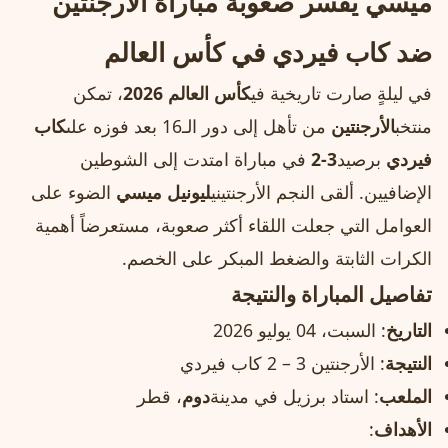
ميسي يفسر صعوبة مباراة الأرجنتين
ضد كاب فيردي في كأس العالم
في ليلةٍ صارت تاريخية في
كأس العالم 2026
، تمكن
منتخب
الأرجنتين
من تأهل إلى دور الـ16 بعد فوزه على
كاب
فيردي
برصيد
3-2
في مباراة امتدت إلى الشوطين
الإضافيين. ألقى النجم الأرجنتيني
ليونيل ميسي
الضوء على
العوامل التي جعلت اللقاء أكثر صعوبة، مستعرضاً أهمية
الكرات الثابتة والضغط المبكر على الخصم.
تفاصيل المباراة والنتيجة
التاريخ
: السبت، 04 يوليو 2026
النتيجة
: الأرجنتين 3 – 2 كاب فيردي
الملعب
: استاد برزيل في مدينة
دوم
، قطر
الأهداف
: