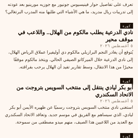
تعرف على تفاصيل حوار فينيسيوس جونيور مع جوزيه مورينيو بعد عودته
إلى تدريبات ريال مدريد، ما هي الأشياء التي طلبها منه المدرب البرتغالي؟
كورة
نادي الدرعية يطلب مالكوم من الهلال.. واللاعب في
موقف محير
٥ أغسطس ٢٠٢٦
يُتوقع أن يغادر النجم البرازيلي مالكوم دي أوليفيرا عملاق الرياض الهلال،
إلى نادي الدرعية خلال الميركاتو الصيفي الحالي. ويتخذ مالكوم موقفًا
محيرًا من هذا الانتقال، وسط تقارير تفيد أن الهلال يرحب بفراقته.
كورة
أبو بكر ليادي ينتقل إلى منتخب السويس بتروجت من
الاتحاد السكندري
٥ أغسطس ٢٠٢٦
استغنى نادي منتخب السويس بتروجت رسميًا عن ظهيره الأيمن أبو بكر
ليادي، الذي سيساهم مع الفريق في موسم جديد. وتعاقد الاتحاد السكندري
مع العديد من اللاعبين هذا الصيف، منهم ميدو مصطفى من سموحة.
كورة