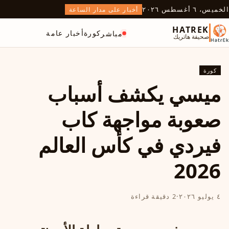
الخميس، ٦ أغسطس ٢٠٢٦
أخبار على مدار الساعة
HATREK
كورة
أخبار عامة
مباشر
صحيفة هاتريك
كورة
ميسي يكشف أسباب
صعوبة مواجهة كاب
فيردي في كأس العالم
2026
٤ يوليو ٢٠٢٦
·
2 دقيقة قراءة