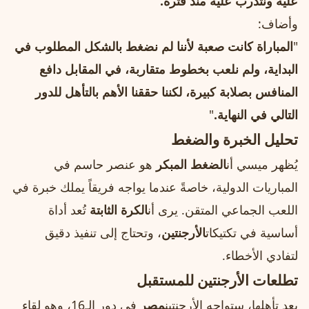
عليه ونتدرب عليه منذ فترة.
"
وأضاف:
"
المباراة كانت صعبة لأننا لم نضغط بالشكل المطلوب في
البداية، ولم نلعب بخطوط متقاربة، في المقابل دافع
المنافس بصلابة كبيرة، لكننا حققنا الأهم بالتأهل للدور
التالي في النهاية.
"
تحليل الخبرة والضغط
يُظهر ميسي أن
الضغط المبكر
هو عنصر حاسم في
المباريات الدولية، خاصةً عندما يواجه فريقاً يملك خبرة في
اللعب الجماعي المتقن. يرى أن
الكرة الثابتة
تُعد أداة
أساسية في تكتيكات
الأرجنتين
، وتحتاج إلى تنفيذ دقيق
لتفادي الأخطاء.
تطلعات الأرجنتين للمستقبل
بعد تأهلها، ستواجه الأرجنتين
مصر
في دور الـ16، وهو لقاء