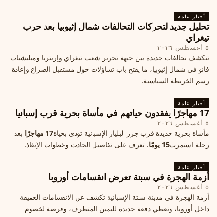
أخبار عامة
تحليل جديد لتحركات التحالفات شمال إثيوبيا بعد حرب
تيغراي
٥ أغسطس ٢٠٢٦
تتكشف تحالفات جديدة بين جبهة تحرير شعب تيغراي وإريتريا وميليشيات
فانو في شمال إثيوبيا، ما يفتح باب تساؤلات حول مستقبل الصراع وإعادة
رسم الخريطة السياسية.
أخبار عامة
17 مهاجرًا يفقدون حياتهم في مأساة بحرية قرب إسبانيا
٥ أغسطس ٢٠٢٦
مأساة بحرية جديدة قرب جزر البليار الإسبانية تودي بحياة
17 مهاجرًا
بعد
رحلة استمرت
15 يومًا
. تعرف على تفاصيل الحادث وخطوات الإنقاذ.
أخبار عامة
أزمة الهجرة في سبتة تعرض انقسامات أوروبا
٥ أغسطس ٢٠٢٦
أزمة الهجرة في مدينة سبتة الإسبانية تكشف عن الانقسامات العميقة
داخل أوروبا، وتعطي دفعة جديدة لليمين المتطرف، وفرصة لخصوم