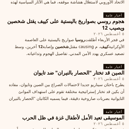
الاتحاد الأوروبي لاستغلال هشاشة موقفه، فما هي الآثار السياسية لهذه
الأزمة؟
أخبار عامة
هجوم روسي بصواريخ باليستية على كييف يقتل شخصين
ويصيب 12
٥ أغسطس ٢٠٢٦
في فجر الأربعاء أطلقت
روسيا
صواريخ باليستية على العاصمة
الأوكرانية
كييف
، م causing مقتل
شخصين
وإصابة
12
آخرين، وسط
تصعيد عسكري يهدد الأمن المدني. تفاصيل الهجوم وتداعياته.
أخبار عامة
الصين قد تختار "الحصار بالنيران" ضد تايوان
٥ أغسطس ٢٠٢٦
يطرح باحثان سيناريو جديدا لاحتمالات الصراع بين الصين وتايوان، مفاده
أن بكين قد تختار إستراتيجية مختلفة تقوم على استهداف الموانئ
التايوانية بضربات صاروخية دقيقة، فيما يسميه الكاتبان "الحصار بالنيران
أخبار عامة
الموسيقى تعيد الأمل لأطفال غزة في ظل الحرب
٥ أغسطس ٢٠٢٦