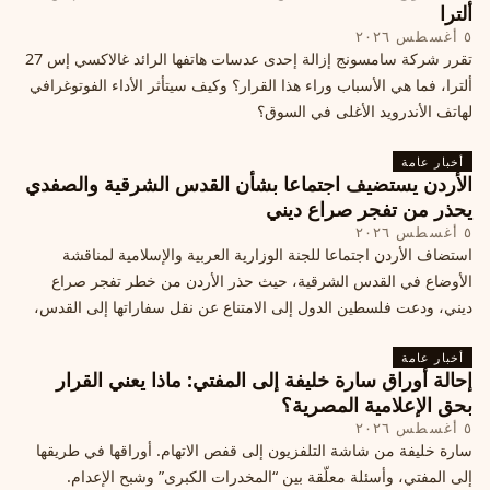
ألترا
٥ أغسطس ٢٠٢٦
تقرر شركة سامسونج إزالة إحدى عدسات هاتفها الرائد غالاكسي إس 27
ألترا، فما هي الأسباب وراء هذا القرار؟ وكيف سيتأثر الأداء الفوتوغرافي
لهاتف الأندرويد الأغلى في السوق؟
أخبار عامة
الأردن يستضيف اجتماعا بشأن القدس الشرقية والصفدي
يحذر من تفجر صراع ديني
٥ أغسطس ٢٠٢٦
استضاف الأردن اجتماعا للجنة الوزارية العربية والإسلامية لمناقشة
الأوضاع في القدس الشرقية، حيث حذر الأردن من خطر تفجر صراع
ديني، ودعت فلسطين الدول إلى الامتناع عن نقل سفاراتها إلى القدس،
ما يزيد التوتر في المنطقة
أخبار عامة
إحالة أوراق سارة خليفة إلى المفتي: ماذا يعني القرار
بحق الإعلامية المصرية؟
٥ أغسطس ٢٠٢٦
سارة خليفة من شاشة التلفزيون إلى قفص الاتهام. أوراقها في طريقها
إلى المفتي، وأسئلة معلّقة بين “المخدرات الكبرى” وشبح الإعدام.