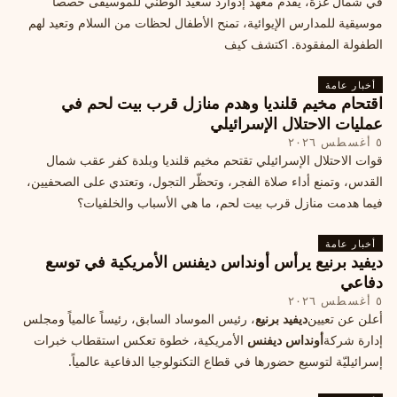
في شمال غزة، يقدّم معهد إدوارد سعيد الوطني للموسيقى حصصاً
موسيقية للمدارس الإيوائية، تمنح الأطفال لحظات من السلام وتعيد لهم
الطفولة المفقودة. اكتشف كيف
أخبار عامة
اقتحام مخيم قلنديا وهدم منازل قرب بيت لحم في
عمليات الاحتلال الإسرائيلي
٥ أغسطس ٢٠٢٦
قوات الاحتلال الإسرائيلي تقتحم مخيم قلنديا وبلدة كفر عقب شمال
القدس، وتمنع أداء صلاة الفجر، وتحظّر التجول، وتعتدي على الصحفيين،
فيما هدمت منازل قرب بيت لحم، ما هي الأسباب والخلفيات؟
أخبار عامة
ديفيد برنيع يرأس أونداس ديفنس الأمريكية في توسع
دفاعي
٥ أغسطس ٢٠٢٦
أعلن عن تعيين
ديفيد برنيع
، رئيس الموساد السابق، رئيساً عالمياً ومجلس
إدارة شركة
أونداس ديفنس
الأمريكية، خطوة تعكس استقطاب خبرات
إسرائيليّة لتوسيع حضورها في قطاع التكنولوجيا الدفاعية عالمياً.