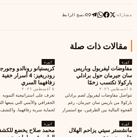
مشاركة:
نسخ الرابط
مقالات ذات صلة
كورة
كورة
مفاوضات ليفربول وباريس
كريستيانو رونالدو وجورجي
سان جيرمان حول برادلي
رودريغيز: 4 أسرار خفي
باركولا تكتسب زخمًا
زفافهما السري
٥ أغسطس ٢٠٢٦
٥ أغسطس ٢٠٢٦
تتواصل مفاوضات ليفربول لضم برادلي
تعرف على استراتيجية التمويه
باركولا من باريس سان جيرمان، رغم
الجغرافي والأمني التي يتبعها الث
الفجوة المالية بين الطرفين، مع استمرار
لحماية سرية زفافهما، واكتشف
المحادثات لتحقيق صفقة ممكنة قبل
التفاصيل الحصرية حول الحفل 
كورة
إغلاق سوق الانتقالات
كورة
في البرتغال، واعرف ما هي ال
مانشستر سيتي يزاحم الهلال
محمد صلاح يخضع للكش
القادمة في هذا الحدث العالمي