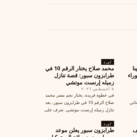
كورة
نا
محمد صلاح يختار الرقم 10 في
ة وراء
طرابزون سبور: قصة تنازل
زميله إرنست موتشي
٥ أغسطس ٢٠٢٦
في خطوة فريدة، يختار نجم مصر محمد
نائي
صلاح الرقم 10 في طرابزون سبور، بعد
تنازل زميله إرنست موتشي. تعرف على
المرتقب
تفاصيل هذه اللفتة الرائعة.
خطوات
كورة
ف
طرابزون سبور يعلن موعد