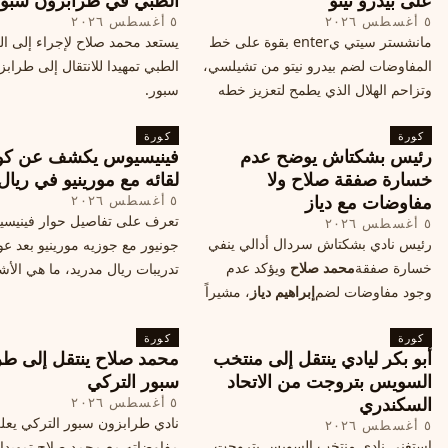
على بيدرو نيتو
الطبي في طرابزون سبو
٥ أغسطس ٢٠٢٦
٥ أغسطس ٢٠٢٦
مانشستر سيتي يenter بقوة على خط
يستعد محمد صلاح لإجراء إلى 
المفاوضات لضم بيدرو نيتو من تشيلسي،
الطبي تمهيدا للانتقال إلى طراب
وتزاحم الهلال الذي يطمح لتعزيز خطه
سبور.
الهجومي، ما هي تفاصيل الصفقة؟
كورة
كورة
رئيس بشكتاش يوضح عدم
فينيسيوس يكشف عن كو
خسارة صفقة صلاح ولا
لقائه مع مورينيو في ريال
مفاوضات مع دياز
٥ أغسطس ٢٠٢٦
تعرف على تفاصيل حوار فينيس
٥ أغسطس ٢٠٢٦
رئيس نادي بشكتاش سردال أدالي ينفي
جونيور مع جوزيه مورينيو بعد عو
خسارة صفقة
محمد صلاح
ويؤكد عدم
تدريبات ريال مدريد، ما هي الأشي
وجود مفاوضات لضم
إبراهيم دياز
، مشيراً
طلبها منه المدرب البرتغالي؟
إلى خطة النادي المستقبلية ومفاوضات
كورة
محتملة أخرى.
كورة
أبو بكر ليادي ينتقل إلى منتخب
محمد صلاح ينتقل إلى طر
السويس بتروجت من الاتحاد
سبور التركي
السكندري
٥ أغسطس ٢٠٢٦
نادي طرابزون سبور التركي يعل
٥ أغسطس ٢٠٢٦
استغنى نادي منتخب السويس بتروجت
مفاوضاته مع محمد صلاح تمهيدا