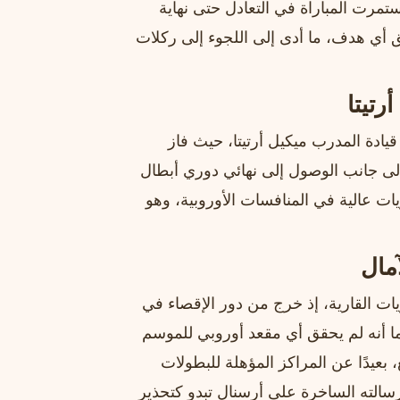
ديمبلي هدف التعادل من ركلة جزاء في الدقيقة 65. استمرت المباراة في التعادل حتى نهاية
 أي هدف، ما أدى إلى اللجوء إلى ركلات
تيتا
يادة المدرب ميكيل أرتيتا، حيث فاز
 إلى جانب الوصول إلى نهائي دوري أبطال
ات عالية في المنافسات الأوروبية، وهو
مال
 القارية، إذ خرج من دور الإقصاء في
ا أنه لم يحقق أي مقعد أوروبي للموسم
 بعيدًا عن المراكز المؤهلة للبطولات
لته الساخرة على أرسنال تبدو كتحذير