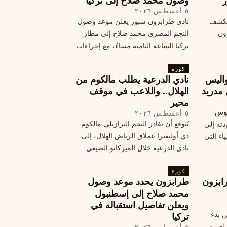
ر
وصول محمد صلاح إلى تركيا
٥ أغسطس ٢٠٢٦
الكشف
نادي طرابزون سبور يعلن موعد وصول
زون
النجم المصري محمد صلاح إلى مطار
تركيا الساعة الثامنة مساءً، مع إجراءات
أمان وتوجيهات للمتفرجين، وتوقيع عقد
كورة
جديد ومكافآت مالية.
اليس
نادي الدرعية يطلب مالكوم من
 مدريد
الهلال.. واللاعب في موقف
محير
يوس
٥ أغسطس ٢٠٢٦
يُتوقع أن يغادر النجم البرازيلي مالكوم
دته إلى
دي أوليفيرا عملاق الرياض الهلال، إلى
اء التي
نادي الدرعية خلال الميركاتو الصيفي
الحالي. ويتخذ مالكوم موقفًا محيرًا من
كورة
هذا الانتقال، وسط تقارير تفيد أن الهلال
ابزون
طرابزون يحدد موعد وصول
يرحب بفراقته.
محمد صلاح إلى إسطنبول
ويعلن تفاصيل استقباله في
ن بدء
تركيا
 لضمه