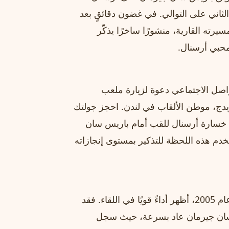
سم الثاني على التوالي. في غضون دقائقٍ بعد
رته القارية، منشورًا ساخرًا يذكّر
محبي أرسنال.
ل الاجتماعي دعوة لزيارة ملعب
يدج، موطن الألقاب في لندن. احجز جولتك
ان خسارة أرسنال للقب أمام باريس سان
خدم هذه اللحظة للتذكير بمستوى إنجازاته
أرسنال، الذي خاض نهائي دوري أبطال أوروبا لأول مرة منذ عام 2005، أظهر أداءً قويًا في اللقاء. فقد
 سان جيرمان عاد بسرعة، حيث سجل