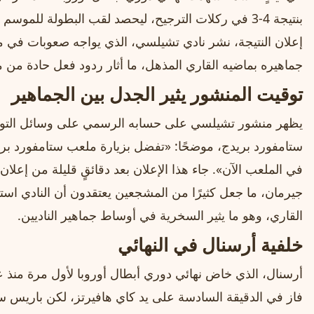
بنتيجة 4-3 في ركلات الترجيح، ليحصد لقب البطولة للمو
إعلان النتيجة، نشر نادي تشيلسي، الذي يواجه صعوبات في مسي
جماهيره بماضيه القاري المذهل، ما أثار ردود فعل حادة من 
توقيت المنشور يثير الجدل بين الجماهير
يظهر منشور تشيلسي على حسابه الرسمي على وسائل التواص
ستامفورد بريدج، موضحًا: «تفضل بزيارة ملعب ستامفورد بر
في الملعب الآن». جاء هذا الإعلان بعد دقائقٍ قليلة من إعل
جيرمان، ما جعل كثيرًا من المشجعين يعتقدون أن النادي است
القاري، وهو ما يثير السخرية في أوساط جماهير الناديين.
خلفية أرسنال في النهائي
فاز في الدقيقة السادسة على يد كاي هافيرتز، لكن باريس