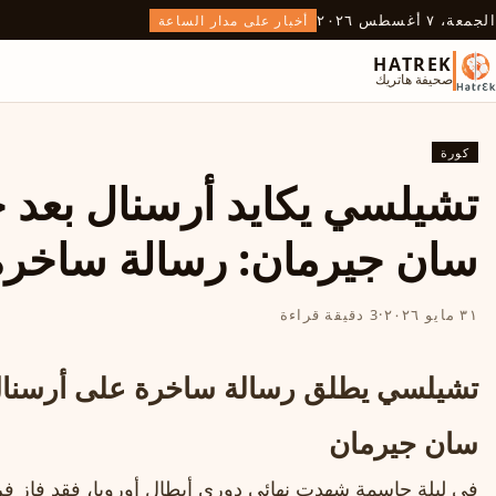
الجمعة، ٧ أغسطس ٢٠٢٦
أخبار على مدار الساعة
HATREK
صحيفة هاتريك
كورة
تشيلسي يكايد أرسنال بعد 
سان جيرمان: رسالة ساخرة
٣١ مايو ٢٠٢٦
·
3 دقيقة قراءة
تشيلسي يطلق رسالة ساخرة على أرسنال 
سان جيرمان
في ليلةٍ حاسمة شهدت نهائي دوري أبطال أوروبا، فقد فاز 