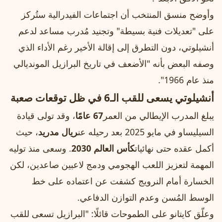
وأوضح منسق المنتخب أن اجتماعات الفيدرالية ستُركز
على "تعديلات فنية بسيطة" وتجنيد مُدرب مساعد لدعم
أنشيلوتي، دون التطرق إلى إقالة الأخير رغم الأداء الذي
وصفه البعض بأنه "الأضعف في تاريخ البرازيل المونديالي
منذ عام 1966".
أنشيلوتي يسعى للقب الـ6 في ظل توقعات صعبة
يبلغ المدرب الإيطالي من العمر
67 عامًا
، وقد تولى قيادة
السيليساو في مايو 2025 بعد رحيله عن
ريال مدريد
، حيث
أكمل عقده حتى نهائيات
كأس العالم 2030
. وسعى منذ توليه
المهمة لتعزيز اللعب الهجومي ودمج لاعبين صاعدين، لكن
الخسارة أمام النرويج كشفت عن اعتماده على خط
الوسط المُسن وعدم التوازن الدفاعي.
وعلّق كايتانو على الطموحات قائلًا: "البرازيل تسعى للقب