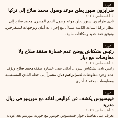
كورة
طرابزون سبور يعلن موعد وصول محمد صلاح إلى تركيا
٥ أغسطس ٢٠٢٦
نادي طرابزون سبور يعلن موعد وصول النجم المصري محمد صلاح إلى
مطار تركيا الساعة الثامنة مساءً، مع إجراءات أمان وتوجيهات للمتفرجين،
وتوقيع عقد جديد ومكافآت مالية.
كورة
رئيس بشكتاش يوضح عدم خسارة صفقة صلاح ولا
مفاوضات مع دياز
٥ أغسطس ٢٠٢٦
رئيس نادي بشكتاش سردال أدالي ينفي خسارة صفقة
محمد صلاح
ويؤكد
عدم وجود مفاوضات لضم
إبراهيم دياز
، مشيراً إلى خطة النادي المستقبلية
ومفاوضات محتملة أخرى.
كورة
فينيسيوس يكشف عن كواليس لقائه مع مورينيو في ريال
مدريد
٥ أغسطس ٢٠٢٦
تعرف على تفاصيل حوار فينيسيوس جونيور مع جوزيه مورينيو بعد عودته