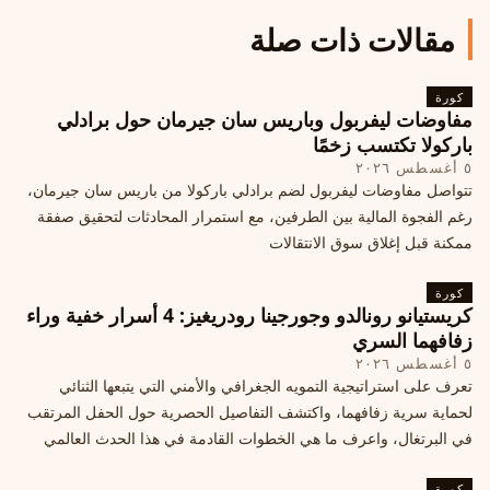
مقالات ذات صلة
كورة
مفاوضات ليفربول وباريس سان جيرمان حول برادلي
باركولا تكتسب زخمًا
٥ أغسطس ٢٠٢٦
تتواصل مفاوضات ليفربول لضم برادلي باركولا من باريس سان جيرمان،
رغم الفجوة المالية بين الطرفين، مع استمرار المحادثات لتحقيق صفقة
ممكنة قبل إغلاق سوق الانتقالات
كورة
كريستيانو رونالدو وجورجينا رودريغيز: 4 أسرار خفية وراء
زفافهما السري
٥ أغسطس ٢٠٢٦
تعرف على استراتيجية التمويه الجغرافي والأمني التي يتبعها الثنائي
لحماية سرية زفافهما، واكتشف التفاصيل الحصرية حول الحفل المرتقب
في البرتغال، واعرف ما هي الخطوات القادمة في هذا الحدث العالمي
كورة