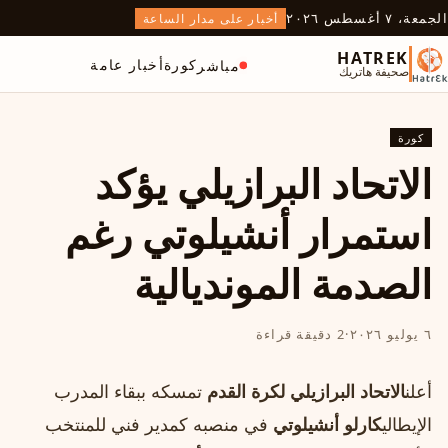
الجمعة، ٧ أغسطس ٢٠٢٦
أخبار على مدار الساعة
HATREK
كورة
أخبار عامة
مباشر
صحيفة هاتريك
كورة
الاتحاد البرازيلي يؤكد
استمرار أنشيلوتي رغم
الصدمة المونديالية
٦ يوليو ٢٠٢٦
·
2 دقيقة قراءة
أعلن
الاتحاد البرازيلي لكرة القدم
تمسكه ببقاء المدرب
الإيطالي
كارلو أنشيلوتي
في منصبه كمدير فني للمنتخب