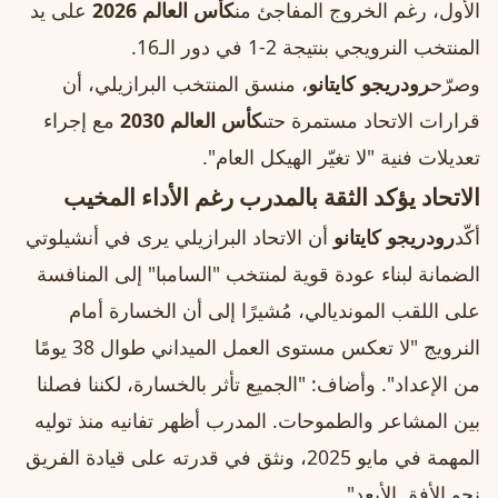
الأول، رغم الخروج المفاجئ من
كأس العالم 2026
على يد
المنتخب النرويجي بنتيجة 2-1 في دور الـ16.
وصرّح
رودريجو كايتانو
، منسق المنتخب البرازيلي، أن
قرارات الاتحاد مستمرة حتى
كأس العالم 2030
مع إجراء
تعديلات فنية "لا تغيّر الهيكل العام".
الاتحاد يؤكد الثقة بالمدرب رغم الأداء المخيب
أكّد
رودريجو كايتانو
أن الاتحاد البرازيلي يرى في أنشيلوتي
الضمانة لبناء عودة قوية لمنتخب "السامبا" إلى المنافسة
على اللقب المونديالي، مُشيرًا إلى أن الخسارة أمام
النرويج "لا تعكس مستوى العمل الميداني طوال 38 يومًا
من الإعداد". وأضاف: "الجميع تأثر بالخسارة، لكننا فصلنا
بين المشاعر والطموحات. المدرب أظهر تفانيه منذ توليه
المهمة في مايو 2025، ونثق في قدرته على قيادة الفريق
نحو الأفق الأبعد".