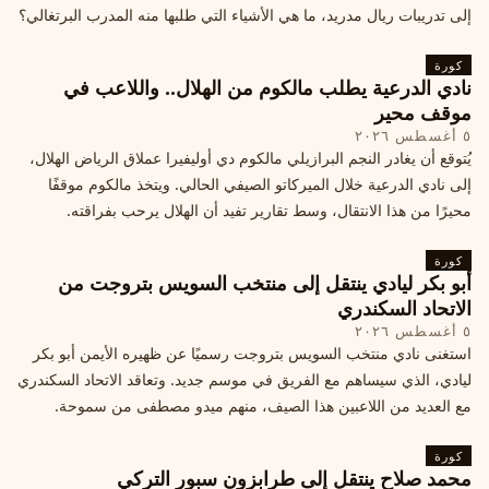
إلى تدريبات ريال مدريد، ما هي الأشياء التي طلبها منه المدرب البرتغالي؟
كورة
نادي الدرعية يطلب مالكوم من الهلال.. واللاعب في
موقف محير
٥ أغسطس ٢٠٢٦
يُتوقع أن يغادر النجم البرازيلي مالكوم دي أوليفيرا عملاق الرياض الهلال،
إلى نادي الدرعية خلال الميركاتو الصيفي الحالي. ويتخذ مالكوم موقفًا
محيرًا من هذا الانتقال، وسط تقارير تفيد أن الهلال يرحب بفراقته.
كورة
أبو بكر ليادي ينتقل إلى منتخب السويس بتروجت من
الاتحاد السكندري
٥ أغسطس ٢٠٢٦
استغنى نادي منتخب السويس بتروجت رسميًا عن ظهيره الأيمن أبو بكر
ليادي، الذي سيساهم مع الفريق في موسم جديد. وتعاقد الاتحاد السكندري
مع العديد من اللاعبين هذا الصيف، منهم ميدو مصطفى من سموحة.
كورة
محمد صلاح ينتقل إلى طرابزون سبور التركي