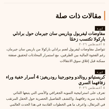
مقالات ذات صلة
كورة
مفاوضات ليفربول وباريس سان جيرمان حول برادلي
باركولا تكتسب زخمًا
٥ أغسطس ٢٠٢٦
تتواصل مفاوضات ليفربول لضم برادلي باركولا من باريس سان جيرمان،
رغم الفجوة المالية بين الطرفين، مع استمرار المحادثات لتحقيق صفقة
ممكنة قبل إغلاق سوق الانتقالات
كورة
كريستيانو رونالدو وجورجينا رودريغيز: 4 أسرار خفية وراء
زفافهما السري
٥ أغسطس ٢٠٢٦
تعرف على استراتيجية التمويه الجغرافي والأمني التي يتبعها الثنائي
لحماية سرية زفافهما، واكتشف التفاصيل الحصرية حول الحفل المرتقب
في البرتغال، واعرف ما هي الخطوات القادمة في هذا الحدث العالمي