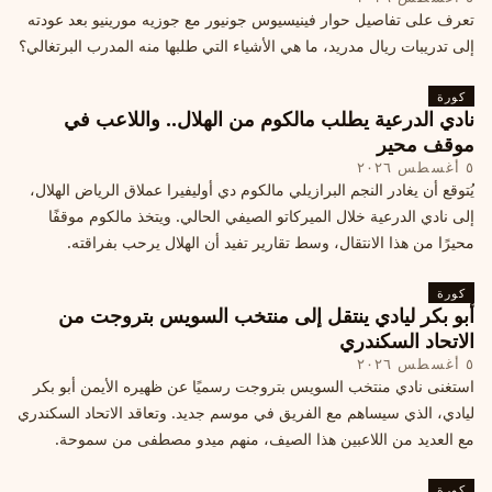
تعرف على تفاصيل حوار فينيسيوس جونيور مع جوزيه مورينيو بعد عودته
إلى تدريبات ريال مدريد، ما هي الأشياء التي طلبها منه المدرب البرتغالي؟
كورة
نادي الدرعية يطلب مالكوم من الهلال.. واللاعب في
موقف محير
٥ أغسطس ٢٠٢٦
يُتوقع أن يغادر النجم البرازيلي مالكوم دي أوليفيرا عملاق الرياض الهلال،
إلى نادي الدرعية خلال الميركاتو الصيفي الحالي. ويتخذ مالكوم موقفًا
محيرًا من هذا الانتقال، وسط تقارير تفيد أن الهلال يرحب بفراقته.
كورة
أبو بكر ليادي ينتقل إلى منتخب السويس بتروجت من
الاتحاد السكندري
٥ أغسطس ٢٠٢٦
استغنى نادي منتخب السويس بتروجت رسميًا عن ظهيره الأيمن أبو بكر
ليادي، الذي سيساهم مع الفريق في موسم جديد. وتعاقد الاتحاد السكندري
مع العديد من اللاعبين هذا الصيف، منهم ميدو مصطفى من سموحة.
كورة