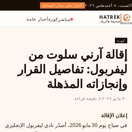
السبت، ٨ أغسطس ٢٠٢٦
أخبار على مدار الساعة
HATREK
كورة
أخبار عامة
مباشر
صحيفة هاتريك
كورة
إقالة آرني سلوت من
ليفربول: تفاصيل القرار
وإنجازاته المذهلة
٣٠ مايو ٢٠٢٦
·
2 دقيقة قراءة
إعلان الإقالة
في صباح يوم 30 مايو 2026، أصدّر نادي ليفربول الإنجليزي