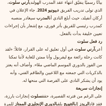
بيانًا رسميًا ينفيّق انتهاء عقد المدرب الهولندي
آرني سلوت
،
الذي تولى تدريب الفريق في
يونيو 2024
. جاء الإعلان في
أركان أنفيلد، حيث أبلغ النادي أن
المدرب
سيغادر منصبه
كمدرب رئيسي للفريق بأثر فوري، مع إشعار بأن إجراءات
تعيين خليفة بدأت بالفعل.
رد فعل سلوت
أعرب
آرني سلوت
في أول تعليق له على القرار، قائلاً: «لقد
كانت رحلة رائعة مع ليفربول وأنا ممتن للغاية لأننا تمكنا
من الفوز بالدوري الموسم الماضي معًا». وأضاف أنه يعتز
بالذكريات التي جمعته مع اللاعبين والطاقم الفني، وأنه
يود أن يشكر النادي على الفرصة التي منحها له.
إنجازات سريعة
على الرغم من فترته القصيرة، حقق
سلوت
إنجازات بارزة،
فقد قاد
الريدز
إلى
التتويج
بلقب
الدوري الإنجليزي الممتاز
للمرة