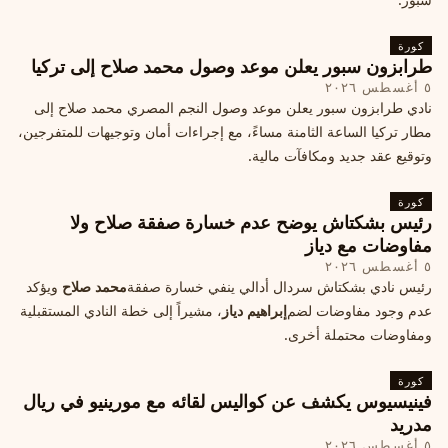
كورة
طرابزون سبور يعلن موعد وصول محمد صلاح إلى تركيا
٥ أغسطس ٢٠٢٦
نادي طرابزون سبور يعلن موعد وصول النجم المصري محمد صلاح إلى
مطار تركيا الساعة الثامنة مساءً، مع إجراءات أمان وتوجيهات للمتفرجين،
وتوقيع عقد جديد ومكافآت مالية.
كورة
رئيس بشكتاش يوضح عدم خسارة صفقة صلاح ولا
مفاوضات مع دياز
٥ أغسطس ٢٠٢٦
رئيس نادي بشكتاش سردال أدالي ينفي خسارة صفقة
محمد صلاح
ويؤكد
عدم وجود مفاوضات لضم
إبراهيم دياز
، مشيراً إلى خطة النادي المستقبلية
ومفاوضات محتملة أخرى.
كورة
فينيسيوس يكشف عن كواليس لقائه مع مورينيو في ريال
مدريد
٥ أغسطس ٢٠٢٦