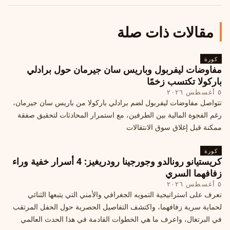
مقالات ذات صلة
كورة
مفاوضات ليفربول وباريس سان جيرمان حول برادلي
باركولا تكتسب زخمًا
٥ أغسطس ٢٠٢٦
تتواصل مفاوضات ليفربول لضم برادلي باركولا من باريس سان جيرمان،
رغم الفجوة المالية بين الطرفين، مع استمرار المحادثات لتحقيق صفقة
ممكنة قبل إغلاق سوق الانتقالات
كورة
كريستيانو رونالدو وجورجينا رودريغيز: 4 أسرار خفية وراء
زفافهما السري
٥ أغسطس ٢٠٢٦
تعرف على استراتيجية التمويه الجغرافي والأمني التي يتبعها الثنائي
لحماية سرية زفافهما، واكتشف التفاصيل الحصرية حول الحفل المرتقب
في البرتغال، واعرف ما هي الخطوات القادمة في هذا الحدث العالمي