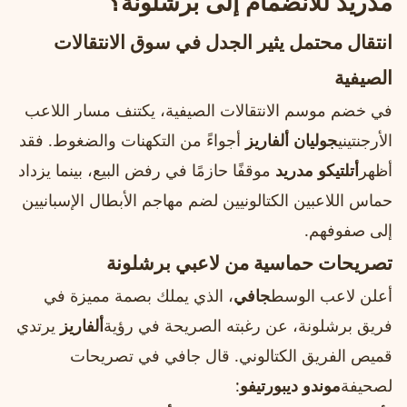
مدريد للانضمام إلى برشلونة؟
انتقال محتمل يثير الجدل في سوق الانتقالات
الصيفية
في خضم موسم الانتقالات الصيفية، يكتنف مسار اللاعب
الأرجنتيني
جوليان ألفاريز
أجواءً من التكهنات والضغوط. فقد
أظهر
أتلتيكو مدريد
موقفًا حازمًا في رفض البيع، بينما يزداد
حماس اللاعبين الكتالونيين لضم مهاجم الأبطال الإسبانيين
إلى صفوفهم.
تصريحات حماسية من لاعبي برشلونة
أعلن لاعب الوسط
جافي
، الذي يملك بصمة مميزة في
فريق برشلونة، عن رغبته الصريحة في رؤية
ألفاريز
يرتدي
قميص الفريق الكتالوني. قال جافي في تصريحات
لصحيفة
موندو ديبورتيفو
: