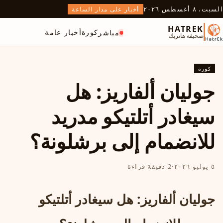
السبت، ٨ أغسطس ٢٠٢٦
أخبار على مدار الساعة
HATREK
كورة
أخبار عامة
مباشر
صحيفة هاتريك
كورة
جوليان ألفاريز: هل
سيغادر أتلتيكو مدريد
للانضمام إلى برشلونة؟
٥ يوليو ٢٠٢٦
·
2 دقيقة قراءة
جوليان ألفاريز: هل سيغادر أتلتيكو