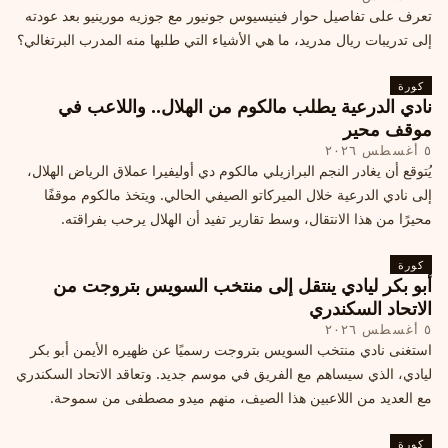
تعرف على تفاصيل حوار فينيسيوس جونيور مع جوزيه مورينيو بعد عودته
إلى تدريبات ريال مدريد، ما هي الأشياء التي طلبها منه المدرب البرتغالي؟
كورة
نادي الدرعية يطلب مالكوم من الهلال.. واللاعب في
موقف محير
٥ أغسطس ٢٠٢٦
يُتوقع أن يغادر النجم البرازيلي مالكوم دي أوليفيرا عملاق الرياض الهلال،
إلى نادي الدرعية خلال الميركاتو الصيفي الحالي. ويتخذ مالكوم موقفًا
محيرًا من هذا الانتقال، وسط تقارير تفيد أن الهلال يرحب بفراقته.
كورة
أبو بكر ليادي ينتقل إلى منتخب السويس بتروجت من
الاتحاد السكندري
٥ أغسطس ٢٠٢٦
استغنى نادي منتخب السويس بتروجت رسميًا عن ظهيره الأيمن أبو بكر
ليادي، الذي سيساهم مع الفريق في موسم جديد. وتعاقد الاتحاد السكندري
مع العديد من اللاعبين هذا الصيف، منهم ميدو مصطفى من سموحة.
كورة