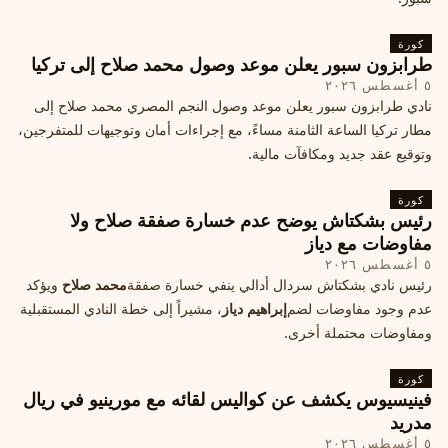
كورة
طرابزون سبور يعلن موعد وصول محمد صلاح إلى تركيا
٥ أغسطس ٢٠٢٦
نادي طرابزون سبور يعلن موعد وصول النجم المصري محمد صلاح إلى
مطار تركيا الساعة الثامنة مساءً، مع إجراءات أمان وتوجيهات للمتفرجين،
وتوقيع عقد جديد ومكافآت مالية.
كورة
رئيس بشكتاش يوضح عدم خسارة صفقة صلاح ولا
مفاوضات مع دياز
٥ أغسطس ٢٠٢٦
رئيس نادي بشكتاش سردال أدالي ينفي خسارة صفقة
محمد صلاح
ويؤكد
عدم وجود مفاوضات لضم
إبراهيم دياز
، مشيراً إلى خطة النادي المستقبلية
ومفاوضات محتملة أخرى.
كورة
فينيسيوس يكشف عن كواليس لقائه مع مورينيو في ريال
مدريد
٥ أغسطس ٢٠٢٦