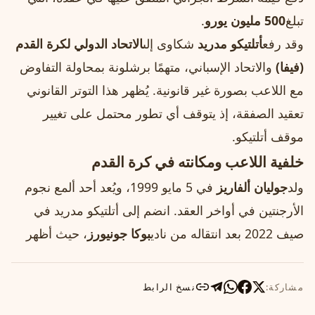
تبلغ
500 مليون يورو
.
وقد رفع
أتلتيكو مدريد
شكاوى إلى
الاتحاد الدولي لكرة القدم
(فيفا)
والاتحاد الإسباني، متهمًا برشلونة بمحاولة التفاوض
مع اللاعب بصورة غير قانونية. يُظهر هذا التوتر القانوني
تعقيد الصفقة، إذ يتوقف أي تطور محتمل على تغيير
موقف أتلتيكو.
خلفية اللاعب ومكانته في كرة القدم
ولد
جوليان ألفاريز
في 5 مايو 1999، ويُعد أحد ألمع نجوم
الأرجنتين في أواخر العقد. انضم إلى أتلتيكو مدريد في
صيف 2022 بعد انتقاله من نادي
بوكا جونيورز
، حيث أظهر
مشاركة:
نسخ الرابط