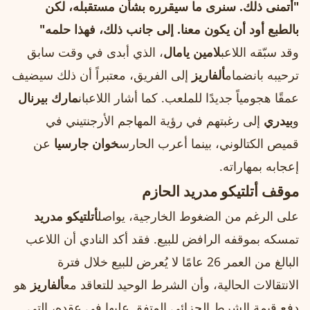
"أتمنى ذلك. سنرى ما سيقرره بشأن مستقبله، لكن
بالطبع أود أن يكون معنا. إلى جانب ذلك، فهذا حلمه"
وقد سبّقه اللاعب
لامين يامال
، الذي أبدى في وقت سابق
ترحيبه بانضمام
ألفاريز
إلى الفريق، معتبراً أن ذلك سيضيف
عمقًا هجومياً جديدًا للملعب. كما أشار اللاعبان
مارك بيرنال
و
بيدري
إلى رغبتهم في رؤية المهاجم الأرجنتيني في
قميص الكتالوني، بينما أعرب الحارس
خوان جارسيا
عن
إعجابه بمهاراته.
موقف أتلتيكو مدريد الحازم
على الرغم من الضغوط الخارجية، يواصل
أتلتيكو مدريد
تمسكه بموقفه الرافض للبيع. فقد أكد النادي أن اللاعب
البالغ من العمر 26 عامًا لا يُعرض للبيع خلال فترة
الانتقالات الحالية، وأن الشرط الوحيد للتعاقد مع
ألفاريز
هو
دفع قيمة الشرط الجزائي المتفق عليها في عقده، التي