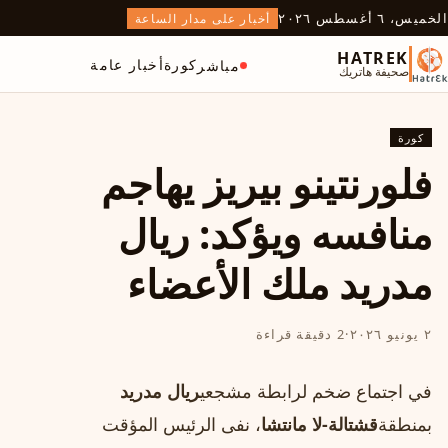
الخميس، ٦ أغسطس ٢٠٢٦
أخبار على مدار الساعة
HATREK
كورة
أخبار عامة
مباشر
صحيفة هاتريك
كورة
فلورنتينو بيريز يهاجم
منافسه ويؤكد: ريال
مدريد ملك الأعضاء
٢ يونيو ٢٠٢٦
·
2 دقيقة قراءة
في اجتماع ضخم لرابطة مشجعي
ريال مدريد
بمنطقة
قشتالة-لا مانتشا
، نفى الرئيس المؤقت