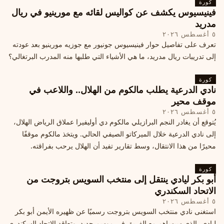
كورة
فينيسيوس يكشف عن كواليس لقائه مع مورينيو في ريال
مدريد
٥ أغسطس ٢٠٢٦
تعرف على تفاصيل حوار فينيسيوس جونيور مع جوزيه مورينيو بعد عودته
إلى تدريبات ريال مدريد، ما هي الأشياء التي طلبها منه المدرب البرتغالي؟
كورة
نادي الدرعية يطلب مالكوم من الهلال.. واللاعب في
موقف محير
٥ أغسطس ٢٠٢٦
يُتوقع أن يغادر النجم البرازيلي مالكوم دي أوليفيرا عملاق الرياض الهلال،
إلى نادي الدرعية خلال الميركاتو الصيفي الحالي. ويتخذ مالكوم موقفًا
محيرًا من هذا الانتقال، وسط تقارير تفيد أن الهلال يرحب بفراقته.
كورة
أبو بكر ليادي ينتقل إلى منتخب السويس بتروجت من
الاتحاد السكندري
٥ أغسطس ٢٠٢٦
استغنى نادي منتخب السويس بتروجت رسميًا عن ظهيره الأيمن أبو بكر
ليادي، الذي سيساهم مع الفريق في موسم جديد. وتعاقد الاتحاد السكندري