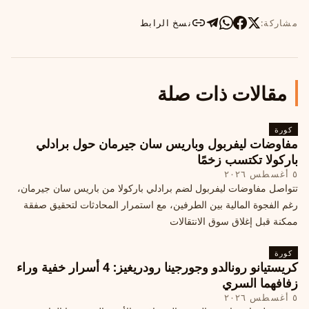
مشاركة:
نسخ الرابط
مقالات ذات صلة
كورة
مفاوضات ليفربول وباريس سان جيرمان حول برادلي
باركولا تكتسب زخمًا
٥ أغسطس ٢٠٢٦
تتواصل مفاوضات ليفربول لضم برادلي باركولا من باريس سان جيرمان،
رغم الفجوة المالية بين الطرفين، مع استمرار المحادثات لتحقيق صفقة
ممكنة قبل إغلاق سوق الانتقالات
كورة
كريستيانو رونالدو وجورجينا رودريغيز: 4 أسرار خفية وراء
زفافهما السري
٥ أغسطس ٢٠٢٦