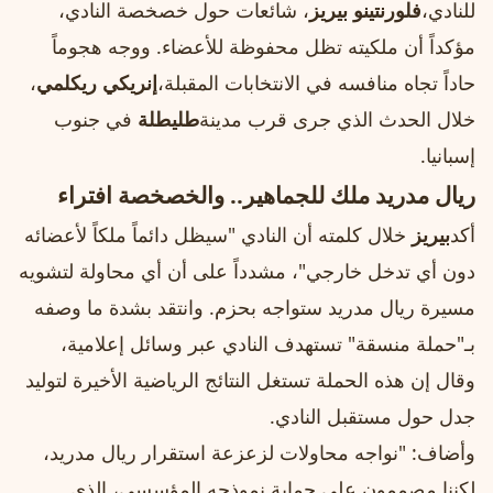
للنادي،
فلورنتينو بيريز
، شائعات حول خصخصة النادي،
مؤكداً أن ملكيته تظل محفوظة للأعضاء. ووجه هجوماً
حاداً تجاه منافسه في الانتخابات المقبلة،
إنريكي ريكلمي
،
خلال الحدث الذي جرى قرب مدينة
طليطلة
في جنوب
إسبانيا.
ريال مدريد ملك للجماهير.. والخصخصة افتراء
أكد
بيريز
خلال كلمته أن النادي "سيظل دائماً ملكاً لأعضائه
دون أي تدخل خارجي"، مشدداً على أن أي محاولة لتشويه
مسيرة ريال مدريد ستواجه بحزم. وانتقد بشدة ما وصفه
بـ"حملة منسقة" تستهدف النادي عبر وسائل إعلامية،
وقال إن هذه الحملة تستغل النتائج الرياضية الأخيرة لتوليد
جدل حول مستقبل النادي.
وأضاف: "نواجه محاولات لزعزعة استقرار ريال مدريد،
لكننا مصممون على حماية نموذجه المؤسسي، الذي