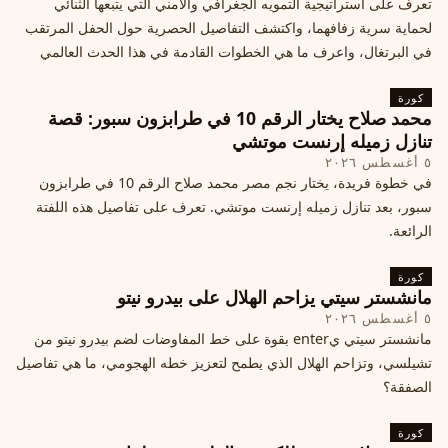
تعرف على استراتيجية التمويه الجغرافي والأمني التي يتبعها الثنائي
لحماية سرية زفافهما، واكتشف التفاصيل الحصرية حول الحفل المرتقب
في البرتغال، واعرف ما هي الخطوات القادمة في هذا الحدث العالمي
كورة
محمد صلاح يختار الرقم 10 في طرابزون سبور: قصة
تنازل زميله إرنست موتشي
٥ أغسطس ٢٠٢٦
في خطوة فريدة، يختار نجم مصر محمد صلاح الرقم 10 في طرابزون
سبور، بعد تنازل زميله إرنست موتشي. تعرف على تفاصيل هذه اللفتة
الرائعة.
كورة
مانشستر سيتي يزاحم الهلال على بيدرو نيتو
٥ أغسطس ٢٠٢٦
مانشستر سيتي يenter بقوة على خط المفاوضات لضم بيدرو نيتو من
تشيلسي، وتزاحم الهلال الذي يطمح لتعزيز خطه الهجومي، ما هي تفاصيل
الصفقة؟
كورة