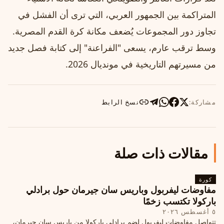
المتراكمة بين الجمهور العربي، التي ترى أن الفشل في
تجاوز دور المجموعات يُضعف مكانة كرة القدم المصرية.
وسط ترقب عارم، يسعى "الفراعنة" إلى كتابة فصل جديد
من مسيرتهم التاريخية في مونديال 2026.
مشاركة:
نسخ الرابط
مقالات ذات صلة
كورة
مفاوضات ليفربول وباريس سان جيرمان حول برادلي
باركولا تكتسب زخمًا
٥ أغسطس ٢٠٢٦
تتواصل مفاوضات ليفربول لضم برادلي باركولا من باريس سان جيرمان،