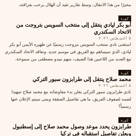
محيرًا من هذا الانتقال، وسط تقارير تفيد أن الهلال يرحب بفراقته.
كورة
أبو بكر ليادي ينتقل إلى منتخب السويس بتروجت من
الاتحاد السكندري
٥ أغسطس ٢٠٢٦
استغنى نادي منتخب السويس بتروجت رسميًا عن ظهيره الأيمن أبو بكر
ليادي، الذي سيساهم مع الفريق في موسم جديد. وتعاقد الاتحاد السكندري
مع العديد من اللاعبين هذا الصيف، منهم ميدو مصطفى من سموحة.
كورة
محمد صلاح ينتقل إلى طرابزون سبور التركي
٥ أغسطس ٢٠٢٦
نادي طرابزون سبور التركي يعلن بدء مفاوضاته مع محمد صلاح تمهيدا
لضمه لصفوف الفريق، ما هي تفاصيل الصفقة ومتى سيتم الإعلان عنها
رسمياً؟
كورة
طرابزون يحدد موعد وصول محمد صلاح إلى إسطنبول
ويعلن تفاصيل استقباله في تركيا