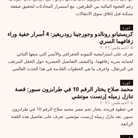
رغم الفجوة المالية بين الطرفين، مع استمرار المحادثات لتحقيق صفقة
ممكنة قبل إغلاق سوق الانتقالات
كورة
كريستيانو رونالدو وجورجينا رودريغيز: 4 أسرار خفية وراء
زفافهما السري
٥ أغسطس ٢٠٢٦
تعرف على استراتيجية التمويه الجغرافي والأمني التي يتبعها الثنائي
لحماية سرية زفافهما، واكتشف التفاصيل الحصرية حول الحفل المرتقب
في البرتغال، واعرف ما هي الخطوات القادمة في هذا الحدث العالمي
كورة
محمد صلاح يختار الرقم 10 في طرابزون سبور: قصة
تنازل زميله إرنست موتشي
٥ أغسطس ٢٠٢٦
في خطوة فريدة، يختار نجم مصر محمد صلاح الرقم 10 في طرابزون
سبور، بعد تنازل زميله إرنست موتشي. تعرف على تفاصيل هذه اللفتة
الرائعة.
كورة