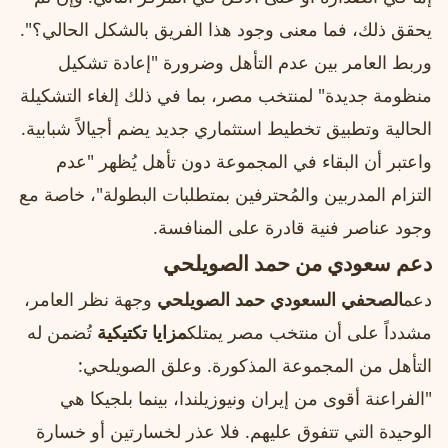
يحقق ذلك، فما معنى وجود هذا الفريق بالشكل الحالي؟".
وربط العامر بين عدم التأهل وضرورة "إعادة تشكيل
منظومة جديدة" لمنتخب مصر، بما في ذلك إلغاء التشكيلة
الحالية وتطبيق تخطيط استثماري جديد يضم أجيالاً شبابية.
واعتبر أن البقاء في المجموعة دون تأهل يُظهر "عدم
التزام المدربين والمُحترفين بمتطلبات البطولة"، خاصة مع
وجود عناصر فنية قادرة على المنافسة.
دعم سعودي من حمد الصويلحي
دعم
الصحفي السعودي حمد الصويلحي
وجهة نظر العامر،
مشدداً على أن منتخب مصر يمتلك
مزايا تكتيكية
تُضمن له
التأهل من المجموعة المذكورة. وعلق الصويلحي:
"الفراعنة أقوى من إيران ونيوزيلندا، بينما بلجيكا هي
الوحيدة التي تتفوق عليهم. فلا عذر لخسارتين أو خسارة