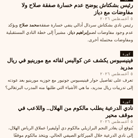
رئيس بشكتاش يوضح عدم خسارة صفقة صلاح ولا
مفاوضات مع دياز
٥ أغسطس ٢٠٢٦
رئيس نادي بشكتاش سردال أدالي ينفي خسارة صفقة
محمد صلاح
ويؤكد
عدم وجود مفاوضات لضم
إبراهيم دياز
، مشيراً إلى خطة النادي المستقبلية
ومفاوضات محتملة أخرى.
كورة
فينيسيوس يكشف عن كواليس لقائه مع مورينيو في ريال
مدريد
٥ أغسطس ٢٠٢٦
تعرف على تفاصيل حوار فينيسيوس جونيور مع جوزيه مورينيو بعد عودته
إلى تدريبات ريال مدريد، ما هي الأشياء التي طلبها منه المدرب البرتغالي؟
كورة
نادي الدرعية يطلب مالكوم من الهلال.. واللاعب في
موقف محير
٥ أغسطس ٢٠٢٦
يُتوقع أن يغادر النجم البرازيلي مالكوم دي أوليفيرا عملاق الرياض الهلال،
إلى نادي الدرعية خلال الميركاتو الصيفي الحالي. ويتخذ مالكوم موقفًا