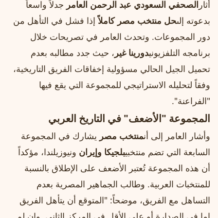
أثار
الصحفي السعودي عبد الرحمن العامر
جدلاً واسعاً
بدعوته إلى
حل منتخب مصر كاملاً
إذا فشل في التأهل من
دور المجموعات. وتحدث العامر في تصريحات خلال
برنامجه التلفزيوني
دورينا غير
، حيث جدد مطالبه بعدم
تحميل الجيل الحالي مسؤولية إخفاقات الفريق التاريخية،
وفقاً لتحليله الاستراتيجي للمجموعة التي يقع فيها
"الفراعنة".
المجموعة "الأضعف" في التاريخ العربي
وأشار العامر إلى أن
منتخب مصر
يشارك في المجموعة
السابعة التي تضم منتخبي
بلجيكا وإيران
ونيوزيلندا، مؤكداً
أن هذه المجموعة تُعتبر الأضعف على الإطلاق بالنسبة
للمنتخبات العربية. وطالب الجماهير المصرية بعدم
التساهل مع الفريق، موضحاً: "المتوقع أن يتأهل الفريق
إما في الصدارة أو على الأقل في المركز الثاني. وإن لم