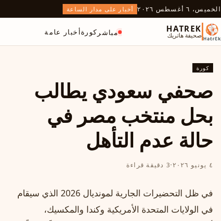
الخميس، ٦ أغسطس ٢٠٢٦
أخبار على مدار الساعة
HATREK
كورة
أخبار عامة
مباشر
صحيفة هاتريك
كورة
صحفي سعودي يطالب
بحل منتخب مصر في
حالة عدم التأهل
٤ يونيو ٢٠٢٦
·
3 دقيقة قراءة
في ظل التحضيرات الجارية لمونديال 2026 الذي سيقام
في الولايات المتحدة الأمريكية وكندا والمكسيك،