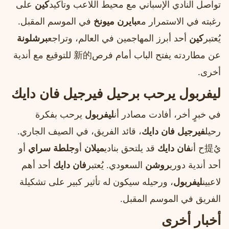
تواصل النادي الإسباني مع محيط اللاعب وتأكيد
كين
على
رغبته في الاستمرار مع
بايرن ميونخ
في الموسم المقبل.
يُعتبر
كين
أحد أبرز المهاجمين في العالم، وتراجع
برشلونة
عن مطاردته يفتح الباب أمام فرص新的 للتوقيع مع أندية
أخرى.
ليفربول يرحب برحيل فيرجيل فان دايك
في خبرٍ أخر، أفادت مصادر أن
ليفربول
يرحب بفكرة
رحيل
فيرجيل فان دايك
، قائد الفريق، في الصيف الجاري.
يُ提ح أن
فان دايك
قد يلتحق بنادي
ميلان
أو
جلطة سراي
أو
أحد أندية دوري
روشن
السعودي. يُعتبر
فان دايك
أحد أهم
لاعبين
ليفربول
، ورحيله سيكون له تأثير كبير على تشكيلة
الفريق في الموسم المقبل.
أخبار أخرى