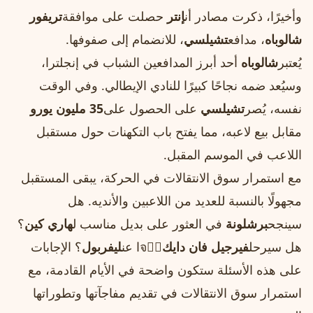
وأخيرًا، ذكرت مصادر أن
إنتر
حصلت على موافقة
تريفور
شالوباه
، مدافع
تشيلسي
، للانضمام إلى صفوفها.
يُعتبر
شالوباه
أحد أبرز المدافعين الشباب في إنجلترا،
وسيُعد ضمه نجاحًا كبيرًا للنادي الإيطالي. وفي الوقت
نفسه، يُصر
تشيلسي
على الحصول على
35 مليون يورو
مقابل بيع لاعبه، مما يفتح باب التكهنات حول مستقبل
اللاعب في الموسم المقبل.
مع استمرار سوق الانتقالات في الحركة، يبقى المستقبل
مجهولًا بالنسبة للعديد من اللاعبين والأنديه. هل
سينجح
برشلونة
في العثور على بديل مناسب ل
هاري كين
؟
هل سيرحل
فيرجيل فان دايك
จรًا عن
ليفربول
؟ الإجابات
على هذه الأسئلة ستكون واضحة في الأيام القادمة، مع
استمرار سوق الانتقالات في تقديم مفاجآتها وتطوراتها