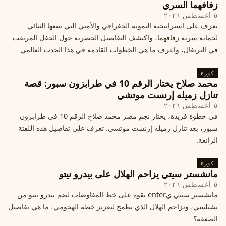
زفافهما السري
٥ أغسطس ٢٠٢٦
تعرف على استراتيجية التمويه الجغرافي والأمني التي يتبعها الثنائي
لحماية سرية زفافهما، واكتشف التفاصيل الحصرية حول الحفل المرتقب
في البرتغال، واعرف ما هي الخطوات القادمة في هذا الحدث العالمي
كورة
محمد صلاح يختار الرقم 10 في طرابزون سبور: قصة
تنازل زميله إرنست موتشي
٥ أغسطس ٢٠٢٦
في خطوة فريدة، يختار نجم مصر محمد صلاح الرقم 10 في طرابزون
سبور، بعد تنازل زميله إرنست موتشي. تعرف على تفاصيل هذه اللفتة
الرائعة.
كورة
مانشستر سيتي يزاحم الهلال على بيدرو نيتو
٥ أغسطس ٢٠٢٦
مانشستر سيتي يenter بقوة على خط المفاوضات لضم بيدرو نيتو من
تشيلسي، وتزاحم الهلال الذي يطمح لتعزيز خطه الهجومي، ما هي تفاصيل
الصفقة؟