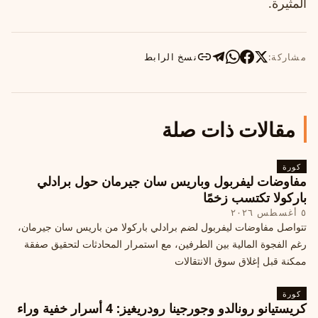
المثيرة.
مشاركة:
نسخ الرابط
مقالات ذات صلة
كورة
مفاوضات ليفربول وباريس سان جيرمان حول برادلي
باركولا تكتسب زخمًا
٥ أغسطس ٢٠٢٦
تتواصل مفاوضات ليفربول لضم برادلي باركولا من باريس سان جيرمان،
رغم الفجوة المالية بين الطرفين، مع استمرار المحادثات لتحقيق صفقة
ممكنة قبل إغلاق سوق الانتقالات
كورة
كريستيانو رونالدو وجورجينا رودريغيز: 4 أسرار خفية وراء