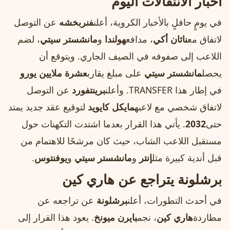
أخبار الانتقالات اليوم
في يومٍ حافلٍ بالأخبار الكروية، أعلن
فنربخشه
عن التوصل
لاتفاق مع
ناثان أكي
، مدافع
هولندا
و
مانشستر سيتي
، لضم
اللاعب إلى صفوفه في الصيف الجاري. ويتوقع أن
يحصل
مانشستر سيتي
على مبلغ يقارب
عشرة ملايين يورو
في إطار هذا TRANSFER. وأعلن
برينتفورد
عن التوصل
لاتفاق شخصي مع لاعبه
مايكل كايويد
لتوقيع عقد جديد يمتد
حتى
2032
. يأتي هذا القرار بعدما اشتدت التكهنات حول
مستقبل اللاعب الشاب، حيث كان مرشحًا للاهتمام من
قبل أندية كبيرة مثل
إنتر
و
مانشستر سيتي
و
يوفنتوس
.
برشلونة يتراجع عن هاري كين
في أحدث التطورات، أعلن
برشلونة
عن تراجعه عن
مطاردة
هاري كين
، نجم
بايرن ميونخ
. يعود هذا القرار إلى