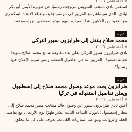
٥ أغسطس ٢٠٢٦
استغنى نادي منتخب السويس بتروجت رسميًا عن ظهيره الأيمن أبو بكر
ليادي، الذي سيساهم مع الفريق في موسم جديد. وتعاقد الاتحاد السكندري
مع العديد من اللاعبين هذا الصيف، منهم ميدو مصطفى من سموحة.
كورة
محمد صلاح ينتقل إلى طرابزون سبور التركي
٥ أغسطس ٢٠٢٦
نادي طرابزون سبور التركي يعلن بدء مفاوضاته مع محمد صلاح تمهيدا
لضمه لصفوف الفريق، ما هي تفاصيل الصفقة ومتى سيتم الإعلان عنها
رسمياً؟
كورة
طرابزون يحدد موعد وصول محمد صلاح إلى إسطنبول
ويعلن تفاصيل استقباله في تركيا
٥ أغسطس ٢٠٢٦
أعلن نادي طرابزون سبور عن وصول قائد منتخب مصر محمد صلاح إلى
مطار إسطنبول أتاتورك الساعة الثانية عشر ظهرًا يوم الأربعاء، مع تفاصيل
العقد والرواتب ومواعيد المباريات القادمة. تعرف على كل ما يتعلق
بالصفقة التركية الكبرى.