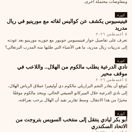
ومفاوضات محتملة أخرى.
كورة
فينيسيوس يكشف عن كواليس لقائه مع مورينيو في ريال
مدريد
٥ أغسطس ٢٠٢٦
تعرف على تفاصيل حوار فينيسيوس جونيور مع جوزيه مورينيو بعد عودته
إلى تدريبات ريال مدريد، ما هي الأشياء التي طلبها منه المدرب البرتغالي؟
كورة
نادي الدرعية يطلب مالكوم من الهلال.. واللاعب في
موقف محير
٥ أغسطس ٢٠٢٦
يُتوقع أن يغادر النجم البرازيلي مالكوم دي أوليفيرا عملاق الرياض الهلال،
إلى نادي الدرعية خلال الميركاتو الصيفي الحالي. ويتخذ مالكوم موقفًا
محيرًا من هذا الانتقال، وسط تقارير تفيد أن الهلال يرحب بفراقته.
كورة
أبو بكر ليادي ينتقل إلى منتخب السويس بتروجت من
الاتحاد السكندري