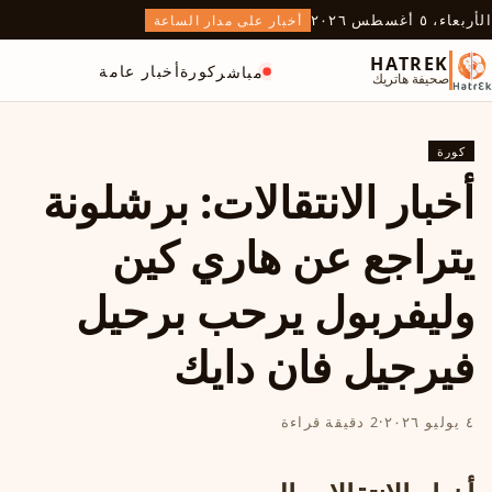
الأربعاء، ٥ أغسطس ٢٠٢٦
أخبار على مدار الساعة
HATREK
كورة
أخبار عامة
مباشر
صحيفة هاتريك
كورة
أخبار الانتقالات: برشلونة
يتراجع عن هاري كين
وليفربول يرحب برحيل
فيرجيل فان دايك
٤ يوليو ٢٠٢٦
·
2 دقيقة قراءة