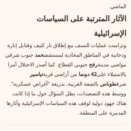
الماضي.
الآثار المترتبة على السياسات
الإسرائيلية
وتزامنت عمليات النسف مع إطلاق نار كثيف وقنابل إنارة
ودخانية في المناطق المحاذية لمستشفى
حمد
جنوب شرقي
مواصي مدينة
رفح
جنوبي القطاع. كما أصدر الاحتلال أمرا
بالاستيلاء على
42 دونما
من أراضي قرية
تياسير
شرق
طوباس
بالضفة الغربية، بذريعة "أغراض عسكرية".
ووسط هذه التصعيدات، يظل السؤال حول ما إذا كانت
هناك جهود دولية لوقف هذه السياسات الإسرائيلية وآثارها
المدمرة على المنطقة.