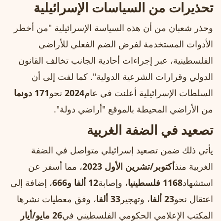
تحذيرات من السياسات الإسرائيلية
وحذر شعبان من أن هذه السياسة الإسرائيلية "من أخطر
الأدوات المستخدمة لفرض الضم الفعلي للأراضي
الفلسطينية، عبر إجراءات أحادية الجانب تخالف القانون
الدولي وقرارات الشرعية الدولية". كما لفت إلى أن
السلطات الإسرائيلية أعلنت في عام
2024
نحو
171 دونما
من الأراضي المحيطة بالموقع "أراضي دولة".
تصعيد في الضفة الغربية
يأتي ذلك ضمن تصعيد إسرائيلي متواصل في الضفة
الغربية منذ
أكتوبر/تشرين الأول 2023
، مما أسفر عن
استشهاد
1168 فلسطينيا
، وإصابة
12 ألفا و666
، إضافة إلى
اعتقال نحو
23 ألفا
، وتهجير
33 ألفا
، وفق معطيات نشرها
المكتب الإعلامي الحكومي الفلسطيني في
26 مايو/أيار