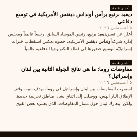
أخبار عامة
ديفيد برنيع يرأس أونداس ديفنس الأمريكية في توسع
دفاعي
٥ أغسطس ٢٠٢٦
أعلن عن تعيين
ديفيد برنيع
، رئيس الموساد السابق، رئيساً عالمياً ومجلس
إدارة شركة
أونداس ديفنس
الأمريكية، خطوة تعكس استقطاب خبرات
إسرائيليّة لتوسيع حضورها في قطاع التكنولوجيا الدفاعية عالمياً.
أخبار عامة
مفاوضات روما: ما هي نتائج الجولة الثانية بين لبنان
وإسرائيل؟
٥ أغسطس ٢٠٢٦
استمرت المفاوضات بين لبنان وإسرائيل في روما، بهدف تثبيت وقف
الإطلاق النار الهش، ووصلت إلى اتفاق بشأن مناطق تجريبية جديدة.
ولكن، يتعارك لبنان حول مسار المفاوضات، الذي يعتبره بعض القوى
السياسية مدخلا لمعالجة الملفات العالقة، فيما يرى otros أنها تنازلات
ميدانية.