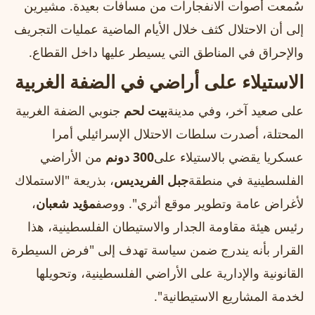
سُمعت أصوات الانفجارات من مسافات بعيدة. مشيرين
إلى أن الاحتلال كثف خلال الأيام الماضية عمليات التجريف
والإحراق في المناطق التي يسيطر عليها داخل القطاع.
الاستيلاء على أراضي في الضفة الغربية
على صعيد آخر، وفي مدينة
بيت لحم
جنوبي الضفة الغربية
المحتلة، أصدرت سلطات الاحتلال الإسرائيلي أمرا
عسكريا يقضي بالاستيلاء على
300 دونم
من الأراضي
الفلسطينية في منطقة
جبل الفريديس
، بذريعة "الاستملاك
لأغراض عامة وتطوير موقع أثري". ووصف
مؤيد شعبان
،
رئيس هيئة مقاومة الجدار والاستيطان الفلسطينية، هذا
القرار بأنه يندرج ضمن سياسة تهدف إلى "فرض السيطرة
القانونية والإدارية على الأراضي الفلسطينية، وتحويلها
لخدمة المشاريع الاستيطانية".