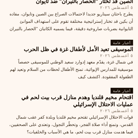
الصين قد تختار "الحصار بالنيران" ضد تايوان
٥ أغسطس ٢٠٢٦
يطرح باحثان سيناريو جديدا لاحتمالات الصراع بين الصين وتايوان، مفاده
أن بكين قد تختار إستراتيجية مختلفة تقوم على استهداف الموانئ
التايوانية بضربات صاروخية دقيقة، فيما يسميه الكاتبان "الحصار بالنيران
أخبار عامة
الموسيقى تعيد الأمل لأطفال غزة في ظل الحرب
٥ أغسطس ٢٠٢٦
في شمال غزة، يقدّم معهد إدوارد سعيد الوطني للموسيقى حصصاً
موسيقية للمدارس الإيوائية، تمنح الأطفال لحظات من السلام وتعيد لهم
الطفولة المفقودة. اكتشف كيف
أخبار عامة
اقتحام مخيم قلنديا وهدم منازل قرب بيت لحم في
عمليات الاحتلال الإسرائيلي
٥ أغسطس ٢٠٢٦
قوات الاحتلال الإسرائيلي تقتحم مخيم قلنديا وبلدة كفر عقب شمال
القدس، وتمنع أداء صلاة الفجر، وتحظّر التجول، وتعتدي على الصحفيين،
فيما هدمت منازل قرب بيت لحم، ما هي الأسباب والخلفيات؟