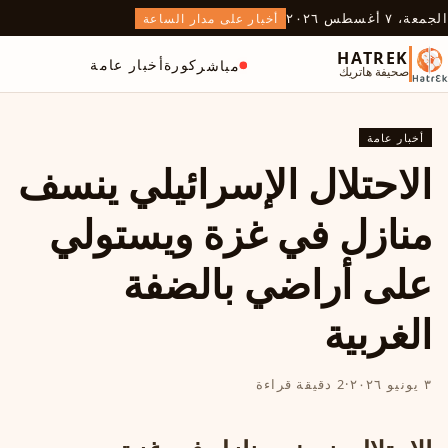
الجمعة، ٧ أغسطس ٢٠٢٦
أخبار على مدار الساعة
HATREK
كورة
أخبار عامة
مباشر
صحيفة هاتريك
أخبار عامة
الاحتلال الإسرائيلي ينسف
منازل في غزة ويستولي
على أراضي بالضفة
الغربية
٣ يونيو ٢٠٢٦
·
2 دقيقة قراءة