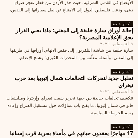
الأوضاع في القدس الشرقية، حيث حذر الأردن من خطر تفجر صراع
ديني، ودعت فلسطين الدول إلى الامتناع عن نقل سفاراتها إلى القدس،
ما يزيد التوتر في المنطقة
أخبار عامة
إحالة أوراق سارة خليفة إلى المفتي: ماذا يعني القرار
بحق الإعلامية المصرية؟
٥ أغسطس ٢٠٢٦
سارة خليفة من شاشة التلفزيون إلى قفص الاتهام. أوراقها في طريقها
إلى المفتي، وأسئلة معلّقة بين “المخدرات الكبرى” وشبح الإعدام.
أخبار عامة
تحليل جديد لتحركات التحالفات شمال إثيوبيا بعد حرب
تيغراي
٥ أغسطس ٢٠٢٦
تتكشف تحالفات جديدة بين جبهة تحرير شعب تيغراي وإريتريا وميليشيات
فانو في شمال إثيوبيا، ما يفتح باب تساؤلات حول مستقبل الصراع وإعادة
رسم الخريطة السياسية.
أخبار عامة
17 مهاجرًا يفقدون حياتهم في مأساة بحرية قرب إسبانيا