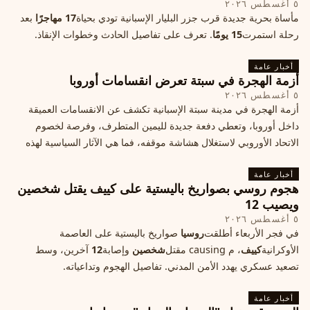
٥ أغسطس ٢٠٢٦
مأساة بحرية جديدة قرب جزر البليار الإسبانية تودي بحياة
17 مهاجرًا
بعد
رحلة استمرت
15 يومًا
. تعرف على تفاصيل الحادث وخطوات الإنقاذ.
أخبار عامة
أزمة الهجرة في سبتة تعرض انقسامات أوروبا
٥ أغسطس ٢٠٢٦
أزمة الهجرة في مدينة سبتة الإسبانية تكشف عن الانقسامات العميقة
داخل أوروبا، وتعطي دفعة جديدة لليمين المتطرف، وفرصة لخصوم
الاتحاد الأوروبي لاستغلال هشاشة موقفه، فما هي الآثار السياسية لهذه
الأزمة؟
أخبار عامة
هجوم روسي بصواريخ باليستية على كييف يقتل شخصين
ويصيب 12
٥ أغسطس ٢٠٢٦
في فجر الأربعاء أطلقت
روسيا
صواريخ باليستية على العاصمة
الأوكرانية
كييف
، م causing مقتل
شخصين
وإصابة
12
آخرين، وسط
تصعيد عسكري يهدد الأمن المدني. تفاصيل الهجوم وتداعياته.
أخبار عامة