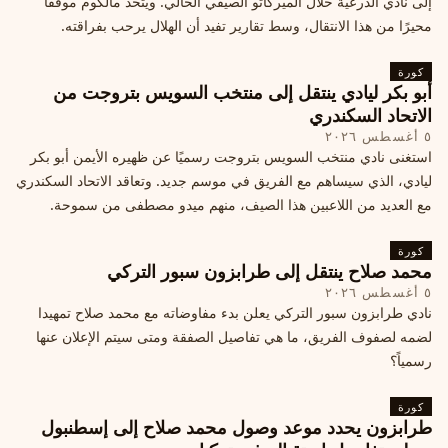
إلى نادي الدرعية خلال الميركاتو الصيفي الحالي. ويتخذ مالكوم موقفًا
محيرًا من هذا الانتقال، وسط تقارير تفيد أن الهلال يرحب بفراقته.
كورة
أبو بكر ليادي ينتقل إلى منتخب السويس بتروجت من
الاتحاد السكندري
٥ أغسطس ٢٠٢٦
استغنى نادي منتخب السويس بتروجت رسميًا عن ظهيره الأيمن أبو بكر
ليادي، الذي سيساهم مع الفريق في موسم جديد. وتعاقد الاتحاد السكندري
مع العديد من اللاعبين هذا الصيف، منهم ميدو مصطفى من سموحة.
كورة
محمد صلاح ينتقل إلى طرابزون سبور التركي
٥ أغسطس ٢٠٢٦
نادي طرابزون سبور التركي يعلن بدء مفاوضاته مع محمد صلاح تمهيدا
لضمه لصفوف الفريق، ما هي تفاصيل الصفقة ومتى سيتم الإعلان عنها
رسمياً؟
كورة
طرابزون يحدد موعد وصول محمد صلاح إلى إسطنبول