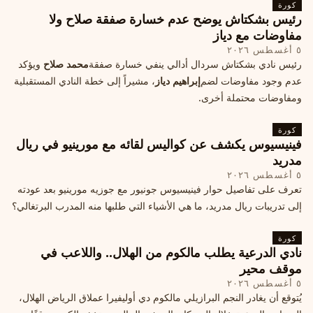
كورة
رئيس بشكتاش يوضح عدم خسارة صفقة صلاح ولا
مفاوضات مع دياز
٥ أغسطس ٢٠٢٦
رئيس نادي بشكتاش سردال أدالي ينفي خسارة صفقة
محمد صلاح
ويؤكد
عدم وجود مفاوضات لضم
إبراهيم دياز
، مشيراً إلى خطة النادي المستقبلية
ومفاوضات محتملة أخرى.
كورة
فينيسيوس يكشف عن كواليس لقائه مع مورينيو في ريال
مدريد
٥ أغسطس ٢٠٢٦
تعرف على تفاصيل حوار فينيسيوس جونيور مع جوزيه مورينيو بعد عودته
إلى تدريبات ريال مدريد، ما هي الأشياء التي طلبها منه المدرب البرتغالي؟
كورة
نادي الدرعية يطلب مالكوم من الهلال.. واللاعب في
موقف محير
٥ أغسطس ٢٠٢٦
يُتوقع أن يغادر النجم البرازيلي مالكوم دي أوليفيرا عملاق الرياض الهلال،