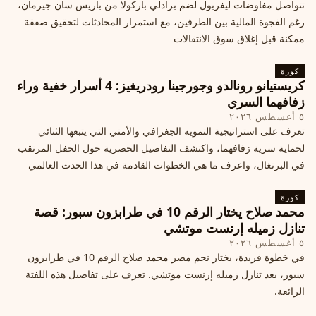
تتواصل مفاوضات ليفربول لضم برادلي باركولا من باريس سان جيرمان،
رغم الفجوة المالية بين الطرفين، مع استمرار المحادثات لتحقيق صفقة
ممكنة قبل إغلاق سوق الانتقالات
كورة
كريستيانو رونالدو وجورجينا رودريغيز: 4 أسرار خفية وراء
زفافهما السري
٥ أغسطس ٢٠٢٦
تعرف على استراتيجية التمويه الجغرافي والأمني التي يتبعها الثنائي
لحماية سرية زفافهما، واكتشف التفاصيل الحصرية حول الحفل المرتقب
في البرتغال، واعرف ما هي الخطوات القادمة في هذا الحدث العالمي
كورة
محمد صلاح يختار الرقم 10 في طرابزون سبور: قصة
تنازل زميله إرنست موتشي
٥ أغسطس ٢٠٢٦
في خطوة فريدة، يختار نجم مصر محمد صلاح الرقم 10 في طرابزون
سبور، بعد تنازل زميله إرنست موتشي. تعرف على تفاصيل هذه اللفتة
الرائعة.