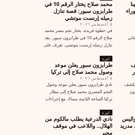
نا
محمد صلاح يختار الرقم 10 في
ة وراء
طرابزون سبور: قصة تنازل
زميله إرنست موتشي
٥ أغسطس ٢٠٢٦
في خطوة فريدة، يختار نجم مصر محمد
نائي
صلاح الرقم 10 في طرابزون سبور، بعد
تنازل زميله إرنست موتشي. تعرف على
المرتقب
تفاصيل هذه اللفتة الرائعة.
خطوات
كورة
ف
طرابزون سبور يعلن موعد
ر
وصول محمد صلاح إلى تركيا
٥ أغسطس ٢٠٢٦
الكشف
نادي طرابزون سبور يعلن موعد وصول
زون
النجم المصري محمد صلاح إلى مطار
تركيا الساعة الثامنة مساءً، مع إجراءات
أمان وتوجيهات للمتفرجين، وتوقيع عقد
كورة
جديد ومكافآت مالية.
اليس
نادي الدرعية يطلب مالكوم من
 مدريد
الهلال.. واللاعب في موقف
محير