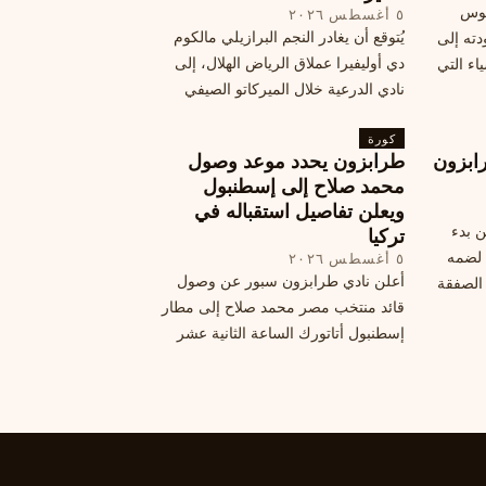
يوس
٥ أغسطس ٢٠٢٦
يُتوقع أن يغادر النجم البرازيلي مالكوم
دته إلى
دي أوليفيرا عملاق الرياض الهلال، إلى
اء التي
نادي الدرعية خلال الميركاتو الصيفي
الحالي. ويتخذ مالكوم موقفًا محيرًا من
كورة
هذا الانتقال، وسط تقارير تفيد أن الهلال
ابزون
طرابزون يحدد موعد وصول
يرحب بفراقته.
محمد صلاح إلى إسطنبول
ويعلن تفاصيل استقباله في
ن بدء
تركيا
 لضمه
٥ أغسطس ٢٠٢٦
أعلن نادي طرابزون سبور عن وصول
الصفقة
قائد منتخب مصر محمد صلاح إلى مطار
إسطنبول أتاتورك الساعة الثانية عشر
ظهرًا يوم الأربعاء، مع تفاصيل العقد
والرواتب ومواعيد المباريات القادمة.
تعرف على كل ما يتعلق بالصفقة
التركية الكبرى.