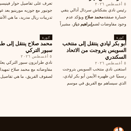
تعرف على تفاصيل حوار فينيس
٥ أغسطس ٢٠٢٦
رئيس نادي بشكتاش سردال أدالي ينفي
جونيور مع جوزيه مورينيو بعد عو
خسارة صفقة
محمد صلاح
ويؤكد عدم
تدريبات ريال مدريد، ما هي الأشي
وجود مفاوضات لضم
إبراهيم دياز
، مشيراً
طلبها منه المدرب البرتغالي؟
إلى خطة النادي المستقبلية ومفاوضات
كورة
محتملة أخرى.
كورة
أبو بكر ليادي ينتقل إلى منتخب
محمد صلاح ينتقل إلى طر
السويس بتروجت من الاتحاد
سبور التركي
السكندري
٥ أغسطس ٢٠٢٦
نادي طرابزون سبور التركي يعل
٥ أغسطس ٢٠٢٦
استغنى نادي منتخب السويس بتروجت
مفاوضاته مع محمد صلاح تمهيدا
رسميًا عن ظهيره الأيمن أبو بكر ليادي،
لصفوف الفريق، ما هي تفاصيل 
الذي سيساهم مع الفريق في موسم
ومتى سيتم الإعلان عنها رسمياً؟
جديد. وتعاقد الاتحاد السكندري مع العديد
من اللاعبين هذا الصيف، منهم ميدو
مصطفى من سموحة.