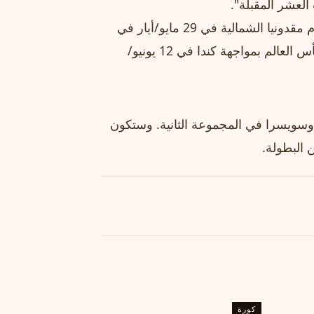
العشر المقبلة".
ومن المخطط أن يخوض منتخب البوسنة مباراتين وديتين أمام مقدونيا الشمالية في 29 مايو/أيار في
سراييفو، وبنما في سانت لويس، قبل أن تبدأ مشوارها في كأس العالم بمواجهة كندا في 12 يونيو/
وسويسرا في المجموعة الثانية. وستكون
 البطولة.
كورة