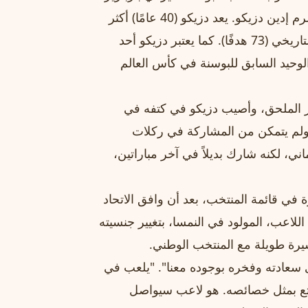
قائمة المنتخب لكأس العالم لكرة القدم، والتي تقودها المخضرم إدين دزيكو. يعد دزيكو (40 عامًا) أكثر
لاعبي البوسنة مشاركة على الإطلاق (148 مباراة)، وهدافها التاريخي (73 هدفًا). كما يعتبر دزيكو أحد
لوحيد السابق للبوسنة في كأس العالم
عبر الملحق، وأصيب دزيكو في كتفه في
، ولم يتمكن من المشاركة في ركلات
ني، لكنه شارك بديلاً في آخر مباراتين،
في قائمة المنتخب، بعد أن وافق الاتحاد
لاعب، المولود في النمسا، بتغيير جنسيته
سيرة طويلة مع المنتخب الوطني.
ى سعادته وفخره بوجوده معنا". "يلعب في
تع بمثل خصائصه. هو لاعب سيواصل