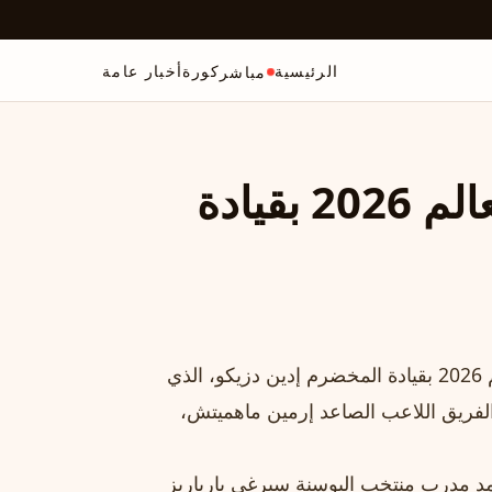
الرئيسية
كورة
أخبار عامة
مباشر
البوسنة تعلن قائمة كأس العالم 2026 بقيادة
META_EXCER�ت: تعلن البوسنة قائمة منتخبها لكأس العالم 2026 بقيادة المخضرم إدين دزيكو، الذي
الفريق اللاعب الصاعد إرمين ماهميتش،
تمد مدرب منتخب البوسنة سيرغي بارباريز