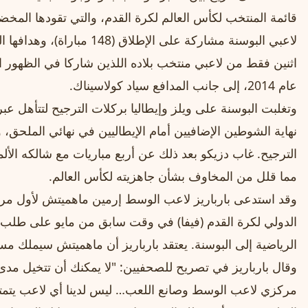
اثنين فقط من لاعبي منتخب بلاده اللذين شاركا في الظهور ا
عام 2014، إلى جانب المدافع سياد كولاسيناك.
وتغلبت البوسنة على ويلز وإيطاليا بركلات الترجيح لتتأهل 
نهاية الشوطين الإضافيين أمام الإيطاليين في نهائي الملحق
الترجيح. غاب دزيكو بعد ذلك عن أربع مباريات مع شالكه الألما
مما قلل من المخاوف بشأن جاهزيته لكأس العالم.
وقد استدعى بارباريز لاعب الوسط إرمين ماهميتش لأول مرة 
الدولي لكرة القدم (فيفا) في وقت سابق من مايو على طلب ال
الرياضية إلى البوسنة. يعتقد بارباريز أن ماهميتش سيملك م
وقال بارباريز في تصريح للصحفيين: "لا يمكنك أن تتخيل مد
مركزي لاعب الوسط وصانع اللعب… ليس لدينا أي لاعب يتم