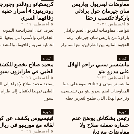
مفاوضات ليفربول وباريس
كريستيانو رونالدو وجورجي
سان جيرمان حول برادلي
رودريغيز: 4 أسرار خفي
باركولا تكتسب زخمًا
زفافهما السري
٥ أغسطس ٢٠٢٦
٥ أغسطس ٢٠٢٦
تتواصل مفاوضات ليفربول لضم برادلي
تعرف على استراتيجية التمويه
باركولا من باريس سان جيرمان، رغم
الجغرافي والأمني التي يتبعها الث
الفجوة المالية بين الطرفين، مع استمرار
لحماية سرية زفافهما، واكتشف
المحادثات لتحقيق صفقة ممكنة قبل
التفاصيل الحصرية حول الحفل 
كورة
إغلاق سوق الانتقالات
كورة
في البرتغال، واعرف ما هي ال
مانشستر سيتي يزاحم الهلال
محمد صلاح يخضع للكش
القادمة في هذا الحدث العالمي
على بيدرو نيتو
الطبي في طرابزون سبو
٥ أغسطس ٢٠٢٦
٥ أغسطس ٢٠٢٦
مانشستر سيتي يenter بقوة على خط
يستعد محمد صلاح لإجراء إلى 
المفاوضات لضم بيدرو نيتو من تشيلسي،
الطبي تمهيدا للانتقال إلى طراب
وتزاحم الهلال الذي يطمح لتعزيز خطه
سبور.
الهجومي، ما هي تفاصيل الصفقة؟
كورة
كورة
رئيس بشكتاش يوضح عدم
فينيسيوس يكشف عن كو
خسارة صفقة صلاح ولا
لقائه مع مورينيو في ريال
مفاوضات مع دياز
٥ أغسطس ٢٠٢٦