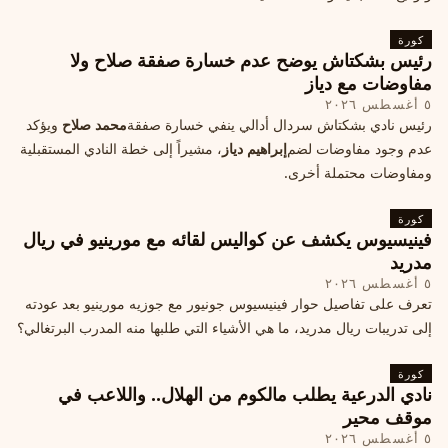
كورة
رئيس بشكتاش يوضح عدم خسارة صفقة صلاح ولا
مفاوضات مع دياز
٥ أغسطس ٢٠٢٦
رئيس نادي بشكتاش سردال أدالي ينفي خسارة صفقة
محمد صلاح
ويؤكد
عدم وجود مفاوضات لضم
إبراهيم دياز
، مشيراً إلى خطة النادي المستقبلية
ومفاوضات محتملة أخرى.
كورة
فينيسيوس يكشف عن كواليس لقائه مع مورينيو في ريال
مدريد
٥ أغسطس ٢٠٢٦
تعرف على تفاصيل حوار فينيسيوس جونيور مع جوزيه مورينيو بعد عودته
إلى تدريبات ريال مدريد، ما هي الأشياء التي طلبها منه المدرب البرتغالي؟
كورة
نادي الدرعية يطلب مالكوم من الهلال.. واللاعب في
موقف محير
٥ أغسطس ٢٠٢٦