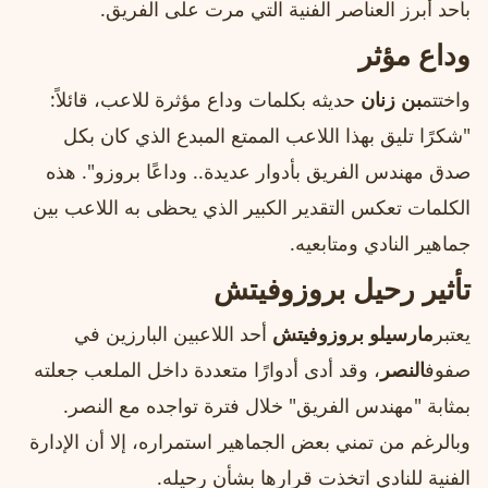
بأحد أبرز العناصر الفنية التي مرت على الفريق.
وداع مؤثر
واختتم
بن زنان
حديثه بكلمات وداع مؤثرة للاعب، قائلاً:
"شكرًا تليق بهذا اللاعب الممتع المبدع الذي كان بكل
صدق مهندس الفريق بأدوار عديدة.. وداعًا بروزو". هذه
الكلمات تعكس التقدير الكبير الذي يحظى به اللاعب بين
جماهير النادي ومتابعيه.
تأثير رحيل بروزوفيتش
يعتبر
مارسيلو بروزوفيتش
أحد اللاعبين البارزين في
صفوف
النصر
، وقد أدى أدوارًا متعددة داخل الملعب جعلته
بمثابة "مهندس الفريق" خلال فترة تواجده مع النصر.
وبالرغم من تمني بعض الجماهير استمراره، إلا أن الإدارة
الفنية للنادي اتخذت قرارها بشأن رحيله.