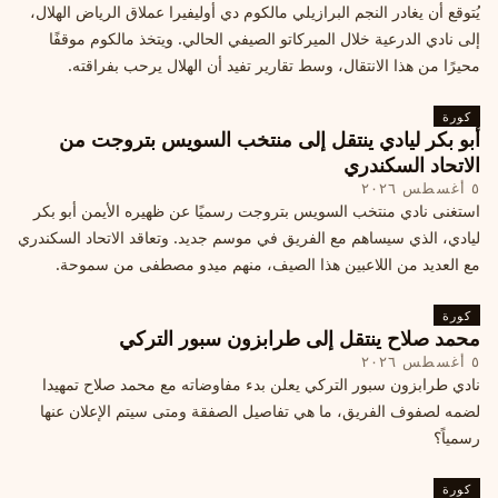
يُتوقع أن يغادر النجم البرازيلي مالكوم دي أوليفيرا عملاق الرياض الهلال،
إلى نادي الدرعية خلال الميركاتو الصيفي الحالي. ويتخذ مالكوم موقفًا
محيرًا من هذا الانتقال، وسط تقارير تفيد أن الهلال يرحب بفراقته.
كورة
أبو بكر ليادي ينتقل إلى منتخب السويس بتروجت من
الاتحاد السكندري
٥ أغسطس ٢٠٢٦
استغنى نادي منتخب السويس بتروجت رسميًا عن ظهيره الأيمن أبو بكر
ليادي، الذي سيساهم مع الفريق في موسم جديد. وتعاقد الاتحاد السكندري
مع العديد من اللاعبين هذا الصيف، منهم ميدو مصطفى من سموحة.
كورة
محمد صلاح ينتقل إلى طرابزون سبور التركي
٥ أغسطس ٢٠٢٦
نادي طرابزون سبور التركي يعلن بدء مفاوضاته مع محمد صلاح تمهيدا
لضمه لصفوف الفريق، ما هي تفاصيل الصفقة ومتى سيتم الإعلان عنها
رسمياً؟
كورة