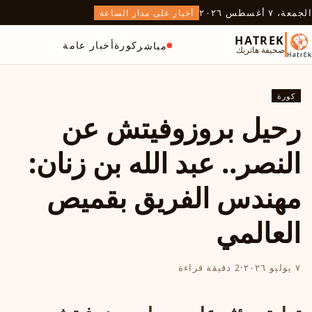
الجمعة، ٧ أغسطس ٢٠٢٦
أخبار على مدار الساعة
HATREK
كورة
أخبار عامة
مباشر
صحيفة هاتريك
كورة
رحيل بروزوفيتش عن
النصر.. عبد الله بن زنان:
مهندس الفريق بقميص
العالمي
٧ يوليو ٢٠٢٦
·
2 دقيقة قراءة