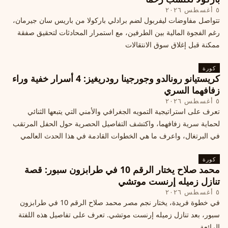
٥ أغسطس ٢٠٢٦
تتواصل مفاوضات ليفربول لضم برادلي باركولا من باريس سان جيرمان،
رغم الفجوة المالية بين الطرفين، مع استمرار المحادثات لتحقيق صفقة
ممكنة قبل إغلاق سوق الانتقالات
كورة
كريستيانو رونالدو وجورجينا رودريغيز: 4 أسرار خفية وراء
زفافهما السري
٥ أغسطس ٢٠٢٦
تعرف على استراتيجية التمويه الجغرافي والأمني التي يتبعها الثنائي
لحماية سرية زفافهما، واكتشف التفاصيل الحصرية حول الحفل المرتقب
في البرتغال، واعرف ما هي الخطوات القادمة في هذا الحدث العالمي
كورة
محمد صلاح يختار الرقم 10 في طرابزون سبور: قصة
تنازل زميله إرنست موتشي
٥ أغسطس ٢٠٢٦
في خطوة فريدة، يختار نجم مصر محمد صلاح الرقم 10 في طرابزون
سبور، بعد تنازل زميله إرنست موتشي. تعرف على تفاصيل هذه اللفتة
الرائعة.