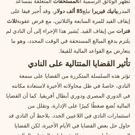
تُظهر الوثائق الرسمية أن
المستحقات
المتعلقة بمساعد
المدرب
يانيك فيريرا
تبلغ
85 ألف دولار
، وقد أُجبر فيفا على
إيقاف القيد للمرة السابعة والثلاثين، مع فرض عقوبة
ثلاث
فترات
من إيقاف القيد. يُشير هذا الإجراء إلى أن النادي لم
يلتزم بدفع المبالغ المستحقة في الوقت المحدد، وهو ما
يتعارض مع القواعد المالية للفيفا.
تأثير القضايا المتتالية على النادي
تؤثر هذه السلسلة المتكررة من القضايا على سمعة
النادي، خاصةً في ظل محاولاته الأخيرة لاستعادة مكانته
في الدوري المصري ودوري أبطال أفريقيا. كما أن القضايا
المالية تُضع ضغطًا كبيرًا على الإدارة، وتقلل من
استثمارات النادي في اللاعبين الجدد. يلاحظ أن النادي قد
حاول حل بعض القضايا في الأيام الأخيرة، لكن القضايا