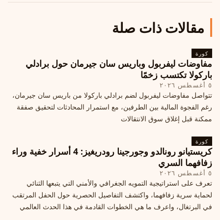
مقالات ذات صلة
كورة
مفاوضات ليفربول وباريس سان جيرمان حول برادلي
باركولا تكتسب زخمًا
٥ أغسطس ٢٠٢٦
تتواصل مفاوضات ليفربول لضم برادلي باركولا من باريس سان جيرمان،
رغم الفجوة المالية بين الطرفين، مع استمرار المحادثات لتحقيق صفقة
ممكنة قبل إغلاق سوق الانتقالات
كورة
كريستيانو رونالدو وجورجينا رودريغيز: 4 أسرار خفية وراء
زفافهما السري
٥ أغسطس ٢٠٢٦
تعرف على استراتيجية التمويه الجغرافي والأمني التي يتبعها الثنائي
لحماية سرية زفافهما، واكتشف التفاصيل الحصرية حول الحفل المرتقب
في البرتغال، واعرف ما هي الخطوات القادمة في هذا الحدث العالمي