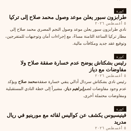
كورة
طرابزون سبور يعلن موعد وصول محمد صلاح إلى تركيا
٥ أغسطس ٢٠٢٦
نادي طرابزون سبور يعلن موعد وصول النجم المصري محمد صلاح إلى
مطار تركيا الساعة الثامنة مساءً، مع إجراءات أمان وتوجيهات للمتفرجين،
وتوقيع عقد جديد ومكافآت مالية.
كورة
رئيس بشكتاش يوضح عدم خسارة صفقة صلاح ولا
مفاوضات مع دياز
٥ أغسطس ٢٠٢٦
رئيس نادي بشكتاش سردال أدالي ينفي خسارة صفقة
محمد صلاح
ويؤكد
عدم وجود مفاوضات لضم
إبراهيم دياز
، مشيراً إلى خطة النادي المستقبلية
ومفاوضات محتملة أخرى.
كورة
فينيسيوس يكشف عن كواليس لقائه مع مورينيو في ريال
مدريد
٥ أغسطس ٢٠٢٦