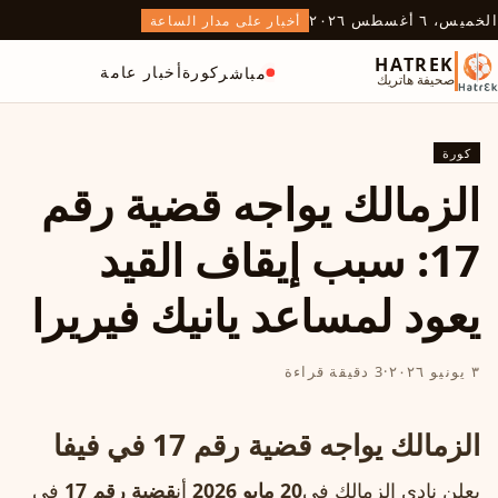
الخميس، ٦ أغسطس ٢٠٢٦
أخبار على مدار الساعة
HATREK
كورة
أخبار عامة
مباشر
صحيفة هاتريك
كورة
الزمالك يواجه قضية رقم
17: سبب إيقاف القيد
يعود لمساعد يانيك فيريرا
٣ يونيو ٢٠٢٦
·
3 دقيقة قراءة
الزمالك يواجه قضية رقم 17 في فيفا
يعلن نادي الزمالك في
20 مايو 2026
أن
قضية رقم 17
في