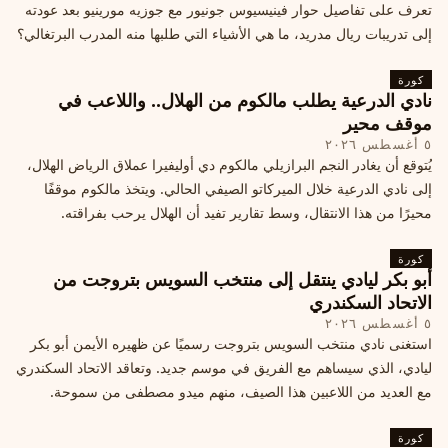
تعرف على تفاصيل حوار فينيسيوس جونيور مع جوزيه مورينيو بعد عودته
إلى تدريبات ريال مدريد، ما هي الأشياء التي طلبها منه المدرب البرتغالي؟
كورة
نادي الدرعية يطلب مالكوم من الهلال.. واللاعب في
موقف محير
٥ أغسطس ٢٠٢٦
يُتوقع أن يغادر النجم البرازيلي مالكوم دي أوليفيرا عملاق الرياض الهلال،
إلى نادي الدرعية خلال الميركاتو الصيفي الحالي. ويتخذ مالكوم موقفًا
محيرًا من هذا الانتقال، وسط تقارير تفيد أن الهلال يرحب بفراقته.
كورة
أبو بكر ليادي ينتقل إلى منتخب السويس بتروجت من
الاتحاد السكندري
٥ أغسطس ٢٠٢٦
استغنى نادي منتخب السويس بتروجت رسميًا عن ظهيره الأيمن أبو بكر
ليادي، الذي سيساهم مع الفريق في موسم جديد. وتعاقد الاتحاد السكندري
مع العديد من اللاعبين هذا الصيف، منهم ميدو مصطفى من سموحة.
كورة