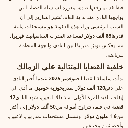
فيفا قد تم رفعها ضده، معززة لسلسلة القضايا التي
يواجهها النادي منذ بداية العام. تُشير التقارير إلى أن
السبب الرئيسي وراء هذه العقوبة هو مستحقات مالية
قدرها
85 ألف دولار
لمساعد المدرب السابق
يانيك فيريرا
،
مما يعكس توترًا متزايدًا بين النادي والجهة المنظمة
للرياضة.
خلفية القضايا المتتالية على الزمالك
بدأت سلسلة القضايا في
نوفمبر 2025
عندما أُجبر النادي
على دفع
120 ألف دولار
لمدرب
جوزيه جوميز
، ما أدى إلى
إيقاف القيد للمرة الأولى. منذ ذلك الحين، شهد النادي
17
قضية
في فيفا، تتراوح أمواله من
50 ألف دولار
إلى أكثر
من
1.6 مليون دولار
، وتشمل مستحقات لمدربين، لاعبين،
وأخصائيين مختلفين: