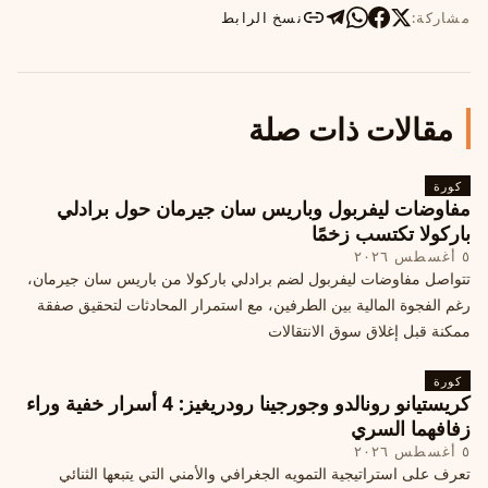
مشاركة:
نسخ الرابط
مقالات ذات صلة
كورة
مفاوضات ليفربول وباريس سان جيرمان حول برادلي
باركولا تكتسب زخمًا
٥ أغسطس ٢٠٢٦
تتواصل مفاوضات ليفربول لضم برادلي باركولا من باريس سان جيرمان،
رغم الفجوة المالية بين الطرفين، مع استمرار المحادثات لتحقيق صفقة
ممكنة قبل إغلاق سوق الانتقالات
كورة
كريستيانو رونالدو وجورجينا رودريغيز: 4 أسرار خفية وراء
زفافهما السري
٥ أغسطس ٢٠٢٦
تعرف على استراتيجية التمويه الجغرافي والأمني التي يتبعها الثنائي