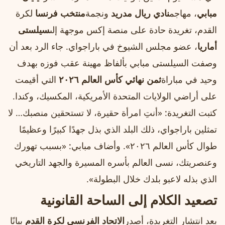
مبابي
، مهاجم
نادي ريال مدريد
ونجمة
منتخب فرنسا
لكرة
القدم، تغريدة حادة على منصة إكس موجهة إلى
سيلستى
أماريا
، عضو مجلس الشيوخ في باراجواي. جاء الرد بعد أن
وصفت السيلستى مبابي بألفاظ مهينة عقب فوزه بهدف
وحيد في مباراة
ثمن نهائي كأس العالم ٢٠٢٦
التي أقيمت
على أراضي الولايات المتحدة الأمريكية، المكسيك، وكندا.
كتبت التغريدة: «أنتِ امرأة حقيرة، لا تستحقين منصبك… لا
تمثلين باراجواي، ذلك البلد الذي بذل جهدًا كبيرًا وعظيمًا
طوال كأس العالم ٢٠٢٦». وأضاف مبابي: «بسبب تهورك
وعنصريتك، نسى العالم بأسره المسيرة والجهد التاريخي
الذي بذله لاعبو بلدك خلال البطولة».
تصعيد الكلام إلى الساحة القانونية
بعد انتشار التغريدة، أصدر
الاتحاد الفرنسي لكرة القدم
بيانًا