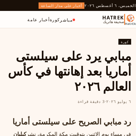
الخميس، ٦ أغسطس ٢٠٢٦
أخبار على مدار الساعة
HATREK
كورة
أخبار عامة
مباشر
صحيفة هاتريك
كورة
مبابي يرد على سيلستى
أماريا بعد إهانتها في كأس
العالم ٢٠٢٦
٦ يوليو ٢٠٢٦
·
3 دقيقة قراءة
رد مبابي الصريح على سيلستى أماريا
في مساء يوم الاثنين بتوقيت مكة المكرمة، نشر
كيليان