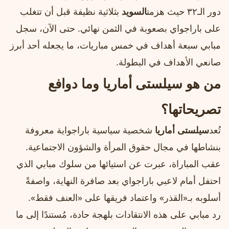
دور الـ٣٢ حيث هزمت
السويد
بثلاثية نظيفة قبل أن تتغلب
على باراجواي بصعوبة في الثمن نهائي. حتى الآن، سجل
مبابي سبعة أهداف في خمس مباريات، ما يجعله أحد أبرز
صانعي الأهداف في البطولة.
من هو سيلستى أماريا وما دوافع
تصريحاتها؟
تُعد
سيلستى أماريا
شخصية سياسية باراجواية معروفة
بنشاطها في مجال حقوق المرأة والشؤون الاجتماعية.
عقب المباراة، عبرت عن استيائها من سلوك مبابي الذي
احتفل أمام لاعبي باراجواي بعد صافرة النهاية، واصفةً
أسلوبه بـ«القذر» واعتماد فريقها على «العنف فقط».
رد مبابي على هذه الانتقادات بلهجة حادة، مُستندًا إلى ما