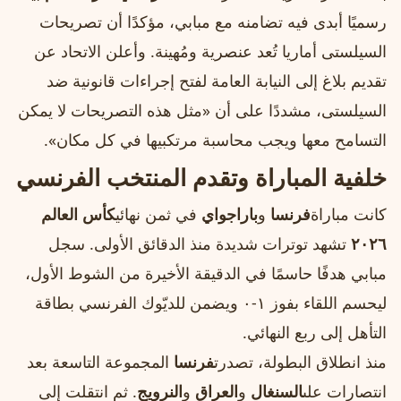
رسميًا أبدى فيه تضامنه مع مبابي، مؤكدًا أن تصريحات
السيلستى أماريا تُعد عنصرية ومُهينة. وأعلن الاتحاد عن
تقديم بلاغ إلى النيابة العامة لفتح إجراءات قانونية ضد
السيلستى، مشددًا على أن «مثل هذه التصريحات لا يمكن
التسامح معها ويجب محاسبة مرتكبيها في كل مكان».
خلفية المباراة وتقدم المنتخب الفرنسي
كانت مباراة
فرنسا
و
باراجواي
في ثمن نهائي
كأس العالم
٢٠٢٦
تشهد توترات شديدة منذ الدقائق الأولى. سجل
مبابي هدفًا حاسمًا في الدقيقة الأخيرة من الشوط الأول،
ليحسم اللقاء بفوز ١‑٠ ويضمن للديّوك الفرنسي بطاقة
التأهل إلى ربع النهائي.
منذ انطلاق البطولة، تصدرت
فرنسا
المجموعة التاسعة بعد
انتصارات على
السنغال
و
العراق
و
النرويج
. ثم انتقلت إلى