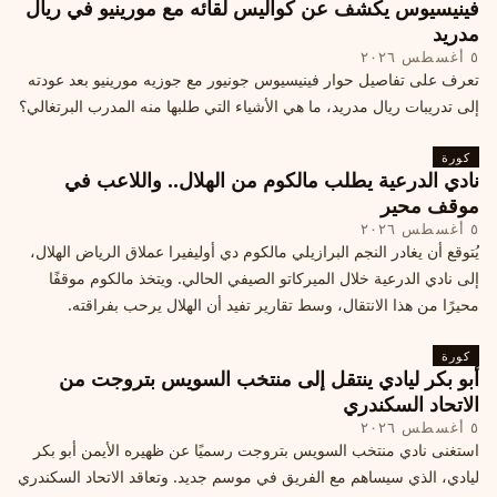
فينيسيوس يكشف عن كواليس لقائه مع مورينيو في ريال
مدريد
٥ أغسطس ٢٠٢٦
تعرف على تفاصيل حوار فينيسيوس جونيور مع جوزيه مورينيو بعد عودته
إلى تدريبات ريال مدريد، ما هي الأشياء التي طلبها منه المدرب البرتغالي؟
كورة
نادي الدرعية يطلب مالكوم من الهلال.. واللاعب في
موقف محير
٥ أغسطس ٢٠٢٦
يُتوقع أن يغادر النجم البرازيلي مالكوم دي أوليفيرا عملاق الرياض الهلال،
إلى نادي الدرعية خلال الميركاتو الصيفي الحالي. ويتخذ مالكوم موقفًا
محيرًا من هذا الانتقال، وسط تقارير تفيد أن الهلال يرحب بفراقته.
كورة
أبو بكر ليادي ينتقل إلى منتخب السويس بتروجت من
الاتحاد السكندري
٥ أغسطس ٢٠٢٦
استغنى نادي منتخب السويس بتروجت رسميًا عن ظهيره الأيمن أبو بكر
ليادي، الذي سيساهم مع الفريق في موسم جديد. وتعاقد الاتحاد السكندري