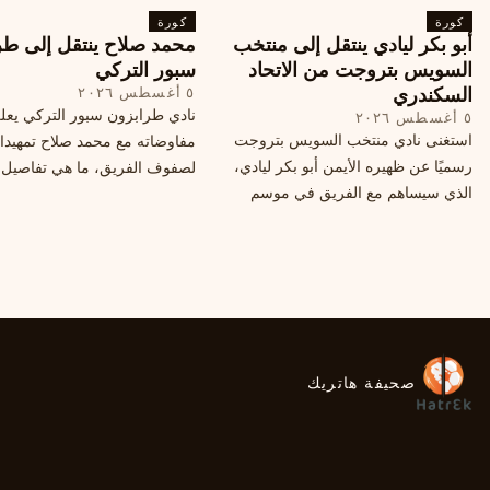
كورة
محتملة أخرى.
كورة
أبو بكر ليادي ينتقل إلى منتخب
محمد صلاح ينتقل إلى طر
السويس بتروجت من الاتحاد
سبور التركي
السكندري
٥ أغسطس ٢٠٢٦
نادي طرابزون سبور التركي يعل
٥ أغسطس ٢٠٢٦
استغنى نادي منتخب السويس بتروجت
مفاوضاته مع محمد صلاح تمهيدا
رسميًا عن ظهيره الأيمن أبو بكر ليادي،
لصفوف الفريق، ما هي تفاصيل 
الذي سيساهم مع الفريق في موسم
ومتى سيتم الإعلان عنها رسمياً؟
جديد. وتعاقد الاتحاد السكندري مع العديد
من اللاعبين هذا الصيف، منهم ميدو
مصطفى من سموحة.
صحيفة هاتريك