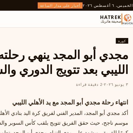
الخميس، ٦ أغسطس ٢٠٢٦
أخبار على مدار الساعة
HATREK
صحيفة هاتريك
كورة
مجدي أبو المجد ينهي رحلته 
الليبي بعد تتويج الدوري وال
٣ يونيو ٢٠٢٦
·
2 دقيقة قراءة
انتهاء رحلة مجدي أبو المجد مع يد الأهلي الليبي
أكد مجدي أبو المجد، المدير الفني لفريق كرة اليد بنادي الأهلي
موسم ناجح، حيث حقق الفريق تتويج بلقب كأس السوبر والدور
كبيرًا للفريق، ويشهد على مدى التزام مجدي أبو المجد بتط