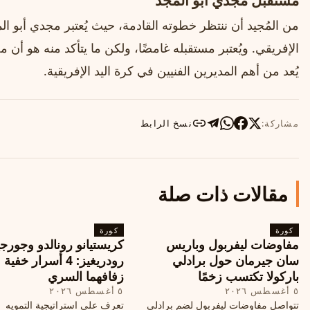
مستقبل مجدي أبو المجد
من المُجيد أن ننتظر خطوته القادمة، حيث يُعتبر مجدي أبو الم
الإفريقي. ويُعتبر مستقبله غامضًا، ولكن ما يتأكد منه هو أن 
يُعد من أهم المديرين الفنيين في كرة اليد الإفريقية.
مشاركة:
نسخ الرابط
مقالات ذات صلة
كورة
كورة
مفاوضات ليفربول وباريس
كريستيانو رونالدو وجورجي
سان جيرمان حول برادلي
رودريغيز: 4 أسرار خفي
باركولا تكتسب زخمًا
زفافهما السري
٥ أغسطس ٢٠٢٦
٥ أغسطس ٢٠٢٦
تتواصل مفاوضات ليفربول لضم برادلي
تعرف على استراتيجية التمويه