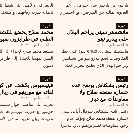
باركولا من باريس سان جيرمان، رغم
الجغرافي والأمني التي يتبعها الث
الفجوة المالية بين الطرفين، مع استمرار
لحماية سرية زفافهما، واكتشف
المحادثات لتحقيق صفقة ممكنة قبل
التفاصيل الحصرية حول الحفل 
كورة
إغلاق سوق الانتقالات
كورة
في البرتغال، واعرف ما هي ال
مانشستر سيتي يزاحم الهلال
محمد صلاح يخضع للكش
القادمة في هذا الحدث العالمي
على بيدرو نيتو
الطبي في طرابزون سبو
٥ أغسطس ٢٠٢٦
٥ أغسطس ٢٠٢٦
مانشستر سيتي يenter بقوة على خط
يستعد محمد صلاح لإجراء إلى 
المفاوضات لضم بيدرو نيتو من تشيلسي،
الطبي تمهيدا للانتقال إلى طراب
وتزاحم الهلال الذي يطمح لتعزيز خطه
سبور.
الهجومي، ما هي تفاصيل الصفقة؟
كورة
كورة
رئيس بشكتاش يوضح عدم
فينيسيوس يكشف عن كو
خسارة صفقة صلاح ولا
لقائه مع مورينيو في ريال
مفاوضات مع دياز
٥ أغسطس ٢٠٢٦
تعرف على تفاصيل حوار فينيس
٥ أغسطس ٢٠٢٦
رئيس نادي بشكتاش سردال أدالي ينفي
جونيور مع جوزيه مورينيو بعد عو
خسارة صفقة
محمد صلاح
ويؤكد عدم
تدريبات ريال مدريد، ما هي الأشي
وجود مفاوضات لضم
إبراهيم دياز
، مشيراً
طلبها منه المدرب البرتغالي؟
إلى خطة النادي المستقبلية ومفاوضات