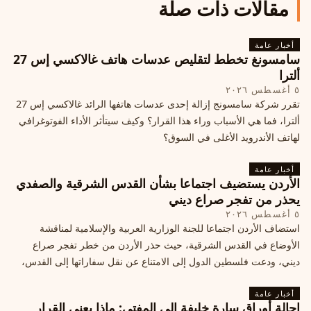
مقالات ذات صلة
أخبار عامة
سامسونغ تخطط لتقليص عدسات هاتف غالاكسي إس 27
ألترا
٥ أغسطس ٢٠٢٦
تقرر شركة سامسونج إزالة إحدى عدسات هاتفها الرائد غالاكسي إس 27
ألترا، فما هي الأسباب وراء هذا القرار؟ وكيف سيتأثر الأداء الفوتوغرافي
لهاتف الأندرويد الأغلى في السوق؟
أخبار عامة
الأردن يستضيف اجتماعا بشأن القدس الشرقية والصفدي
يحذر من تفجر صراع ديني
٥ أغسطس ٢٠٢٦
استضاف الأردن اجتماعا للجنة الوزارية العربية والإسلامية لمناقشة
الأوضاع في القدس الشرقية، حيث حذر الأردن من خطر تفجر صراع
ديني، ودعت فلسطين الدول إلى الامتناع عن نقل سفاراتها إلى القدس،
ما يزيد التوتر في المنطقة
أخبار عامة
إحالة أوراق سارة خليفة إلى المفتي: ماذا يعني القرار