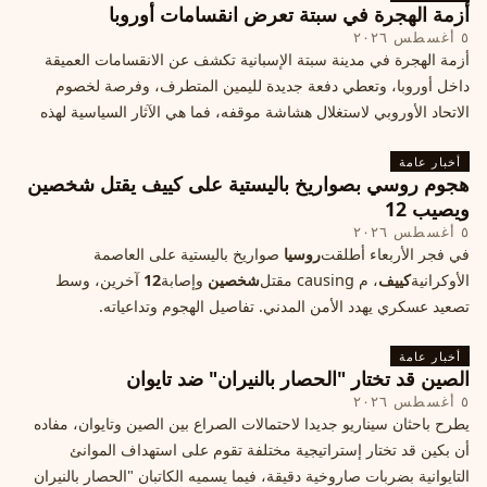
أزمة الهجرة في سبتة تعرض انقسامات أوروبا
٥ أغسطس ٢٠٢٦
أزمة الهجرة في مدينة سبتة الإسبانية تكشف عن الانقسامات العميقة
داخل أوروبا، وتعطي دفعة جديدة لليمين المتطرف، وفرصة لخصوم
الاتحاد الأوروبي لاستغلال هشاشة موقفه، فما هي الآثار السياسية لهذه
الأزمة؟
أخبار عامة
هجوم روسي بصواريخ باليستية على كييف يقتل شخصين
ويصيب 12
٥ أغسطس ٢٠٢٦
في فجر الأربعاء أطلقت
روسيا
صواريخ باليستية على العاصمة
الأوكرانية
كييف
، م causing مقتل
شخصين
وإصابة
12
آخرين، وسط
تصعيد عسكري يهدد الأمن المدني. تفاصيل الهجوم وتداعياته.
أخبار عامة
الصين قد تختار "الحصار بالنيران" ضد تايوان
٥ أغسطس ٢٠٢٦
يطرح باحثان سيناريو جديدا لاحتمالات الصراع بين الصين وتايوان، مفاده
أن بكين قد تختار إستراتيجية مختلفة تقوم على استهداف الموانئ
التايوانية بضربات صاروخية دقيقة، فيما يسميه الكاتبان "الحصار بالنيران