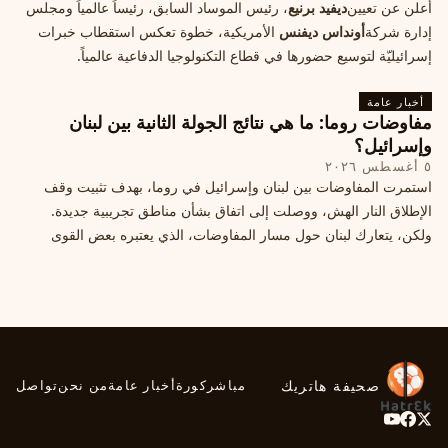
أعلن عن تعيين
ديفيد برنيع
، رئيس الموساد السابق، رئيساً عالمياً ومجلس
إدارة شركة
أونداس ديفنس
الأمريكية، خطوة تعكس استقطاب خبرات
إسرائيليّة لتوسيع حضورها في قطاع التكنولوجيا الدفاعية عالمياً.
أخبار عامة
مفاوضات روما: ما هي نتائج الجولة الثانية بين لبنان
وإسرائيل؟
٥ أغسطس ٢٠٢٦
استمرت المفاوضات بين لبنان وإسرائيل في روما، بهدف تثبيت وقف
الإطلاق النار الهش، ووصلت إلى اتفاق بشأن مناطق تجريبية جديدة.
ولكن، يتعارك لبنان حول مسار المفاوضات، الذي يعتبره بعض القوى
السياسية مدخلا لمعالجة الملفات العالقة، فيما يرى otros أنها تنازلات
ميدانية.
صحيفة هاتريك
مباشر
كورة
أخبار عامة
من نحن
تواصل