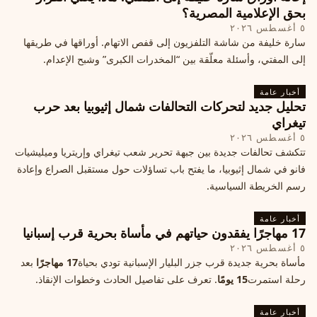
بحق الإعلامية المصرية؟
٥ أغسطس ٢٠٢٦
سارة خليفة من شاشة التلفزيون إلى قفص الاتهام. أوراقها في طريقها
إلى المفتي، وأسئلة معلّقة بين “المخدرات الكبرى” وشبح الإعدام.
أخبار عامة
تحليل جديد لتحركات التحالفات شمال إثيوبيا بعد حرب
تيغراي
٥ أغسطس ٢٠٢٦
تتكشف تحالفات جديدة بين جبهة تحرير شعب تيغراي وإريتريا وميليشيات
فانو في شمال إثيوبيا، ما يفتح باب تساؤلات حول مستقبل الصراع وإعادة
رسم الخريطة السياسية.
أخبار عامة
17 مهاجرًا يفقدون حياتهم في مأساة بحرية قرب إسبانيا
٥ أغسطس ٢٠٢٦
مأساة بحرية جديدة قرب جزر البليار الإسبانية تودي بحياة
17 مهاجرًا
بعد
رحلة استمرت
15 يومًا
. تعرف على تفاصيل الحادث وخطوات الإنقاذ.
أخبار عامة