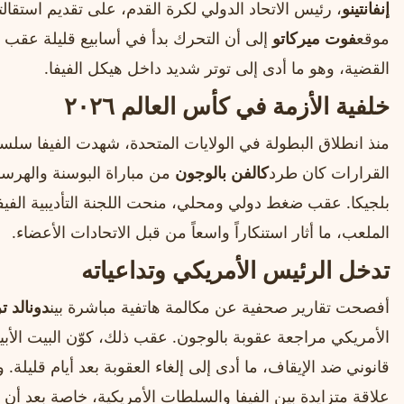
إنفانتينو
، رئيس الاتحاد الدولي لكرة القدم، على تقديم استقالت
موقع
فوت ميركاتو
إلى أن التحرك بدأ في أسابيع قليلة عقب ت
القضية، وهو ما أدى إلى توتر شديد داخل هيكل الفيفا.
خلفية الأزمة في كأس العالم ٢٠٢٦
منذ انطلاق البطولة في الولايات المتحدة، شهدت الفيفا سلسل
القرارات كان طرد
كالفن بالوجون
بلجيكا. عقب ضغط دولي ومحلي، منحت اللجنة التأديبية الفيفا قر
الملعب، ما أثار استنكاراً واسعاً من قبل الاتحادات الأعضاء.
تدخل الرئيس الأمريكي وتداعياته
أفصحت تقارير صحفية عن مكالمة هاتفية مباشرة بين
دونالد 
الأمريكي مراجعة عقوبة بالوجون. عقب ذلك، كوّن البيت الأب
قانوني ضد الإيقاف، ما أدى إلى إلغاء العقوبة بعد أيام قليلة.
علاقة متزايدة بين الفيفا والسلطات الأمريكية، خاصة بعد أن 