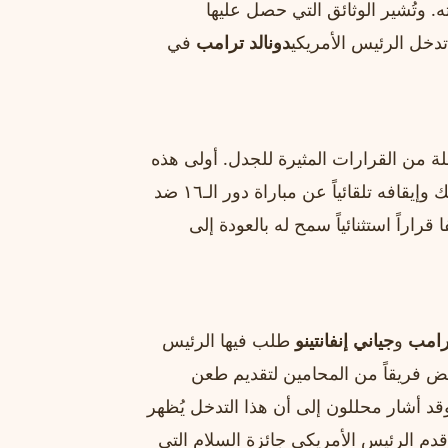
ه. وتُشير الوثائق التي حصل عليها
دخل الرئيس الأمريكي
دونالد ترامب
في
ة من القرارات المثيرة للجدل. أولى هذه
من مباراة البوسنة والهرسك وإيقافه تلقائياً عن مباراة دور الـ١٦ ضد
اراً استثنائياً سمح له بالعودة إلى
ترامب
و
جياني إنفانتينو
طلب فيها الرئيس
يض فريقاً من المحامين لتقديم طعن
 وقد أشار محللون إلى أن هذا التدخل يُظهر
قدم الرئيس الأمريكي جائزة السلام التي