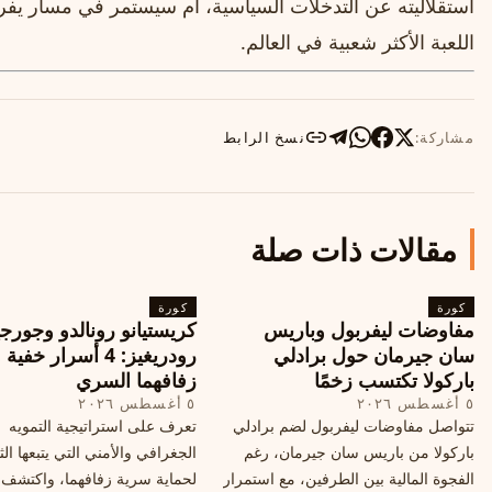
استقلاليته عن التدخلات السياسية، أم سيستمر في مسار يفر
اللعبة الأكثر شعبية في العالم.
مشاركة:
نسخ الرابط
مقالات ذات صلة
كورة
كورة
مفاوضات ليفربول وباريس
كريستيانو رونالدو وجورجي
سان جيرمان حول برادلي
رودريغيز: 4 أسرار خفي
باركولا تكتسب زخمًا
زفافهما السري
٥ أغسطس ٢٠٢٦
٥ أغسطس ٢٠٢٦
تتواصل مفاوضات ليفربول لضم برادلي
تعرف على استراتيجية التمويه
باركولا من باريس سان جيرمان، رغم
الجغرافي والأمني التي يتبعها الث
الفجوة المالية بين الطرفين، مع استمرار
لحماية سرية زفافهما، واكتشف