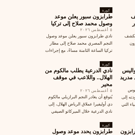
المرتقب
تفاصيل هذه اللفتة الرائعة.
خطوات
كورة
ف
طرابزون سبور يعلن موعد
ر
وصول محمد صلاح إلى تركيا
٥ أغسطس ٢٠٢٦
الكشف
نادي طرابزون سبور يعلن موعد وصول
زون
النجم المصري محمد صلاح إلى مطار
تركيا الساعة الثامنة مساءً، مع إجراءات
أمان وتوجيهات للمتفرجين، وتوقيع عقد
كورة
جديد ومكافآت مالية.
اليس
نادي الدرعية يطلب مالكوم من
 مدريد
الهلال.. واللاعب في موقف
محير
يوس
٥ أغسطس ٢٠٢٦
يُتوقع أن يغادر النجم البرازيلي مالكوم
دته إلى
دي أوليفيرا عملاق الرياض الهلال، إلى
اء التي
نادي الدرعية خلال الميركاتو الصيفي
الحالي. ويتخذ مالكوم موقفًا محيرًا من
كورة
هذا الانتقال، وسط تقارير تفيد أن الهلال
ابزون
طرابزون يحدد موعد وصول
يرحب بفراقته.