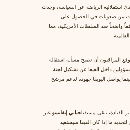
بادئ استقلالية الرياضة عن السياسة، وجدت
بات من صعوبات في الحصول على
قفاً واضحاً ضد السلطات الأمريكية، مما
لعالمية.
اب مؤتمر الفيفا العام المقرر عقده في عام ٢٠٢٧، يتوقع المراقبون أن تصبح مسألة استقالة
المسؤولين داخل الفيفا عن تشكيل لجنة
بينما يواصل اليويفا جهوده لدعم مرشح
 القيادة، يبقى مستقبل
جياني إنفانتينو
غير
تحديد ما إذا كان الفيفا سيستعيد