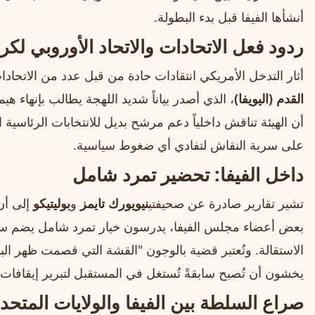
أنشأها الفيفا قبل بدء البطولة.
ردود فعل الاتحادات والاتحاد الأوروبي لكر
أثار التدخل الأمريكي انتقادات حادة من قبل عدد من الاتحادات
القدم (اليويفا)
، الذي أصدر بياناً شديد اللهجة يطالب بإنهاء هي
على سرية النقاش لتفادي أي ضغوط سياسية.
داخل الفيفا: تحضير تمرد شامل
تشير تقارير صادرة عن صحيفتي
نيويورك تايمز
و
بوليتيكو
إلى أن 
بعض أعضاء مجلس الفيفا، يدرسون خيار تمرد شامل يضم سحب
الاستقالة. وتُعتبر قضية بالوجون "القشة التي قصمت ظهر البعي
يخشون أن تُصبح سابقةً تُستغل في المستقبل لتبرير إيقافات
صراع السلطة بين الفيفا والولايات المتحد