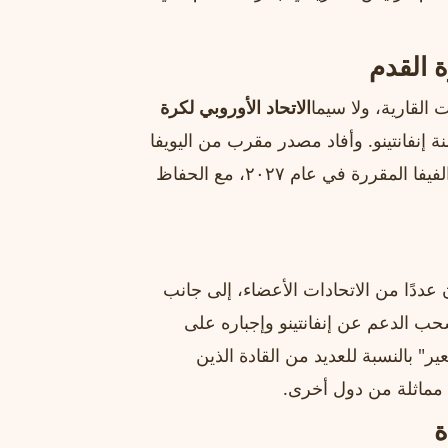
ة القدم
 القارية، ولا سيما
الاتحاد الأوروبي لكرة
منة إنفانتينو. وأفاد مصدر مقرب من اليويفا
أن الهيئة تناقش داخلياً دعم مرشح بديل للانتخابات الرئاسية الفيفا المقررة في عام ٢٠٢٧، مع الحفاظ
عددًا من الاتحادات الأعضاء، إلى جانب
 الدعم عن إنفانتينو وإجباره على
ر" بالنسبة للعديد من القادة الذين
 مماثلة من دول أخرى.
ة