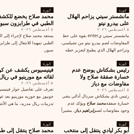
المحادثات لتحقيق صفقة ممكنة قبل
التفاصيل الحصرية حول الحفل 
كورة
إغلاق سوق الانتقالات
كورة
في البرتغال، واعرف ما هي ال
مانشستر سيتي يزاحم الهلال
محمد صلاح يخضع للكش
القادمة في هذا الحدث العالمي
على بيدرو نيتو
الطبي في طرابزون سبو
٥ أغسطس ٢٠٢٦
٥ أغسطس ٢٠٢٦
مانشستر سيتي يenter بقوة على خط
يستعد محمد صلاح لإجراء إلى 
المفاوضات لضم بيدرو نيتو من تشيلسي،
الطبي تمهيدا للانتقال إلى طراب
وتزاحم الهلال الذي يطمح لتعزيز خطه
سبور.
الهجومي، ما هي تفاصيل الصفقة؟
كورة
كورة
رئيس بشكتاش يوضح عدم
فينيسيوس يكشف عن كو
خسارة صفقة صلاح ولا
لقائه مع مورينيو في ريال
مفاوضات مع دياز
٥ أغسطس ٢٠٢٦
تعرف على تفاصيل حوار فينيس
٥ أغسطس ٢٠٢٦
رئيس نادي بشكتاش سردال أدالي ينفي
جونيور مع جوزيه مورينيو بعد عو
خسارة صفقة
محمد صلاح
ويؤكد عدم
تدريبات ريال مدريد، ما هي الأشي
وجود مفاوضات لضم
إبراهيم دياز
، مشيراً
طلبها منه المدرب البرتغالي؟
إلى خطة النادي المستقبلية ومفاوضات
كورة
محتملة أخرى.
كورة
أبو بكر ليادي ينتقل إلى منتخب
محمد صلاح ينتقل إلى طر