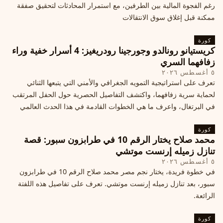
رغم الفجوة المالية بين الطرفين، مع استمرار المحادثات لتحقيق صفقة
ممكنة قبل إغلاق سوق الانتقالات
كورة
كريستيانو رونالدو وجورجينا رودريغيز: 4 أسرار خفية وراء
زفافهما السري
٥ أغسطس ٢٠٢٦
تعرف على استراتيجية التمويه الجغرافي والأمني التي يتبعها الثنائي
لحماية سرية زفافهما، واكتشف التفاصيل الحصرية حول الحفل المرتقب
في البرتغال، واعرف ما هي الخطوات القادمة في هذا الحدث العالمي
كورة
محمد صلاح يختار الرقم 10 في طرابزون سبور: قصة
تنازل زميله إرنست موتشي
٥ أغسطس ٢٠٢٦
في خطوة فريدة، يختار نجم مصر محمد صلاح الرقم 10 في طرابزون
سبور، بعد تنازل زميله إرنست موتشي. تعرف على تفاصيل هذه اللفتة
الرائعة.
كورة