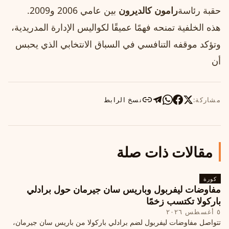
حقبة رئاسة
رامون كالديرون
بين عامي 2006 و2009.
هذه الخلفية تمنحه فهمًا عميقًا لكواليس الإدارة المدريدية،
وتؤكد موقفه التنافسي في السباق الانتخابي الذي يحبس
أن
مشاركة:
نسخ الرابط
مقالات ذات صلة
كورة
مفاوضات ليفربول وباريس سان جيرمان حول برادلي
باركولا تكتسب زخمًا
٥ أغسطس ٢٠٢٦
تتواصل مفاوضات ليفربول لضم برادلي باركولا من باريس سان جيرمان،