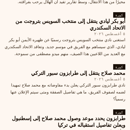
محيرًا من هذا الانتقال، وسط تقارير تفيد أن الهلال يرحب بفراقته.
كورة
أبو بكر ليادي ينتقل إلى منتخب السويس بتروجت من
الاتحاد السكندري
٥ أغسطس ٢٠٢٦
استغنى نادي منتخب السويس بتروجت رسميًا عن ظهيره الأيمن أبو بكر
ليادي، الذي سيساهم مع الفريق في موسم جديد. وتعاقد الاتحاد السكندري
مع العديد من اللاعبين هذا الصيف، منهم ميدو مصطفى من سموحة.
كورة
محمد صلاح ينتقل إلى طرابزون سبور التركي
٥ أغسطس ٢٠٢٦
نادي طرابزون سبور التركي يعلن بدء مفاوضاته مع محمد صلاح تمهيدا
لضمه لصفوف الفريق، ما هي تفاصيل الصفقة ومتى سيتم الإعلان عنها
رسمياً؟
كورة
طرابزون يحدد موعد وصول محمد صلاح إلى إسطنبول
ويعلن تفاصيل استقباله في تركيا