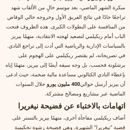
مبكرة الشهر الماضي، بعد موسم خالٍ من الألقاب شهد
تراجعًا حادًا في نتائج الفريق الأول وخروجه خالي الوفاض
من المنافسة على البطولات الكبرى. هذه الظروف فتحت
الباب أمام ريكيلمي لتصعيد لهجته الانتقادية، متهمًا بيريز
بالسياسات الإدارية والرياضية التي أدت إلى تراجع النادي.
في تصريحاته، لم يقتصر ريكيلمي على الهجوم على
برشلونة فحسب، بل وجه سيفه أيضًا إلى بيريز، متهمًا إياه
بإعطاء النادي الكتالوني مساعدة مالية ضخمة، حيث ادعى
أن بيريز أرسل حوالي
400 مليون يورو
خلال السنوات
الماضية عبر مشاريع ومصالح مشتركة.
اتهامات بالاختباء عن فضيحة نيغريرا
أضاف ريكيلمي مفاجأة أخرى، متهمًا بيريز بالتستر على
قضية "نيغريرا" الشهيرة، وهي فضيحة رشوة تحكيمية