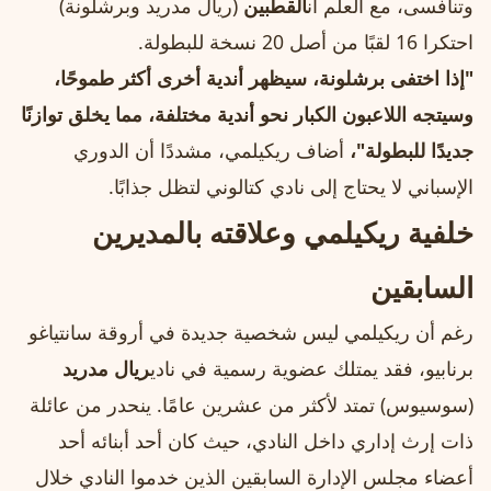
وتنافسى، مع العلم أن
القطبين
(ريال مدريد وبرشلونة)
احتكرا 16 لقبًا من أصل 20 نسخة للبطولة.
"إذا اختفى برشلونة، سيظهر أندية أخرى أكثر طموحًا،
وسيتجه اللاعبون الكبار نحو أندية مختلفة، مما يخلق توازنًا
جديدًا للبطولة"،
أضاف ريكيلمي، مشددًا أن الدوري
الإسباني لا يحتاج إلى نادي كتالوني لتظل جذابًا.
خلفية ريكيلمي وعلاقته بالمديرين
السابقين
رغم أن ريكيلمي ليس شخصية جديدة في أروقة سانتياغو
برنابيو، فقد يمتلك عضوية رسمية في نادي
ريال مدريد
(سوسيوس) تمتد لأكثر من عشرين عامًا. ينحدر من عائلة
ذات إرث إداري داخل النادي، حيث كان أحد أبنائه أحد
أعضاء مجلس الإدارة السابقين الذين خدموا النادي خلال