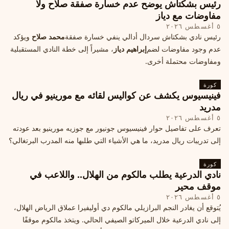
رئيس بشكتاش يوضح عدم خسارة صفقة صلاح ولا
مفاوضات مع دياز
٥ أغسطس ٢٠٢٦
رئيس نادي بشكتاش سردال أدالي ينفي خسارة صفقة
محمد صلاح
ويؤكد
عدم وجود مفاوضات لضم
إبراهيم دياز
، مشيراً إلى خطة النادي المستقبلية
ومفاوضات محتملة أخرى.
كورة
فينيسيوس يكشف عن كواليس لقائه مع مورينيو في ريال
مدريد
٥ أغسطس ٢٠٢٦
تعرف على تفاصيل حوار فينيسيوس جونيور مع جوزيه مورينيو بعد عودته
إلى تدريبات ريال مدريد، ما هي الأشياء التي طلبها منه المدرب البرتغالي؟
كورة
نادي الدرعية يطلب مالكوم من الهلال.. واللاعب في
موقف محير
٥ أغسطس ٢٠٢٦
يُتوقع أن يغادر النجم البرازيلي مالكوم دي أوليفيرا عملاق الرياض الهلال،
إلى نادي الدرعية خلال الميركاتو الصيفي الحالي. ويتخذ مالكوم موقفًا