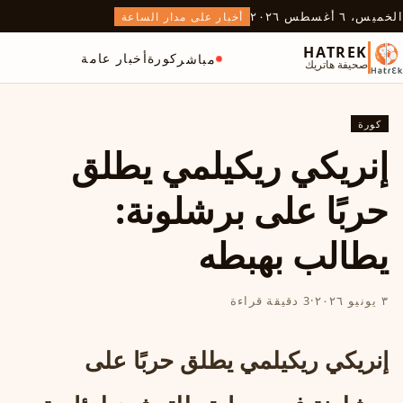
الخميس، ٦ أغسطس ٢٠٢٦
أخبار على مدار الساعة
HATREK
كورة
أخبار عامة
مباشر
صحيفة هاتريك
كورة
إنريكي ريكيلمي يطلق
حربًا على برشلونة:
يطالب بهبطه
٣ يونيو ٢٠٢٦
·
3 دقيقة قراءة
إنريكي ريكيلمي يطلق حربًا على