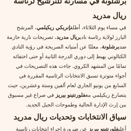
برشلونة في مسارته للترشيح لرئاسة
ريال مدريد
في مساء يوم الثلاثاء، أطلق
إنريكي ريكيلمي
، المرشح
البارز لولاية رئاسة نادي
ريال مدريد
، تصريحات نارية حازمة
ضد
برشلونة
، معلنًا عن أمنياته الصريحة في رؤية النادي
الكتالوني يهبط إلى دوري الدرجة الثانية أو حتى اختفائه
تمامًا من المشهد الكروي. جاءت هذه التصريحات في
أجواء متوترة تسبق الانتخابات الرئاسية المقررة في
السابع من يونيو الجاري لعام ألفين وستة وعشرين، حيث
يتصارع ريكيلمي مع
فلورنتينو بيريز
في صراع غير مسبوق
بين إرث الإدارة الحالية وطموحات الجيل الجديد.
سياق الانتخابات وتحديات ريال مدريد
أعلن
فلورنتينو بيريز
عن ضرورة إجراء انتخابات رئاسية