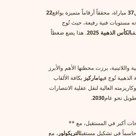
37
مباراة، محققاً أرقاماً متميزة بواقع
22
ه مستويات فنية رفيعة، حيث تُوج
قب
الكأس الذهبية 2025
. هذا يضع ضغطاً
واللاتينية، برزت محطتها الأهم والأبرز
 الذهبية تُوج فيها
ماركيز
بكافة الألقاب
وكاريزمته العالية لنقل عقلية الانتصارات
ويل نحو عام
2030
.
ات أكبر في المستقبل، مع **
حاسماً في تشكيل مستقبل
التريكولور
، مع