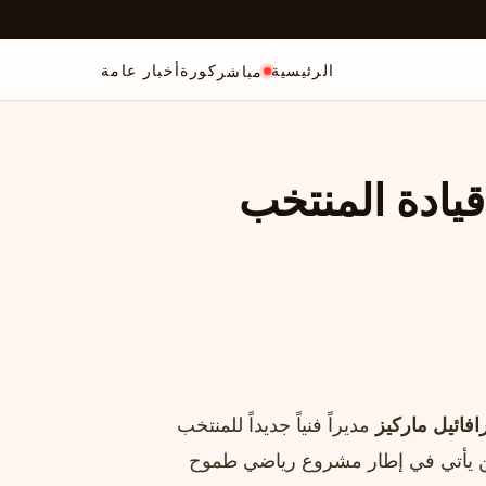
الرئيسية
كورة
أخبار عامة
مباشر
فائيل ماركيز يassume قيادة المنتخب
افائيل ماركيز
مديراً فنياً جديداً للمنتخب
يين يأتي في إطار مشروع رياضي طموح