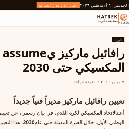
الخميس، ٦ أغسطس ٢٠٢٦
أخبار على مدار الساعة
HATREK
صحيفة هاتريك
كورة
را
المكسيكي حتى 2030
٩ يوليو ٢٠٢٦
·
2 دقيقة قراءة
تعيين رافائيل ماركيز مديراً فنياً جديداً
أعلن
الاتحاد المكسيكي لكرة القدم
، في بيان رسمي، عن تعيين
ر
الوطني الأول، خلال الفترة المقبلة حتى عام
2030
. هذا التع