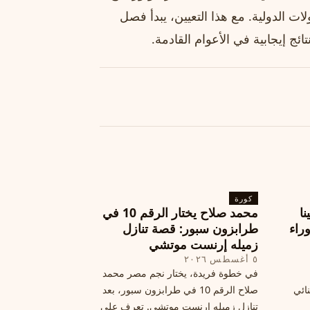
ات الدولية. مع هذا التعيين، يبدأ فصل
ائج إيجابية في الأعوام القادمة.
كورة
نا
محمد صلاح يختار الرقم 10 في
ة وراء
طرابزون سبور: قصة تنازل
زميله إرنست موتشي
٥ أغسطس ٢٠٢٦
في خطوة فريدة، يختار نجم مصر محمد
نائي
صلاح الرقم 10 في طرابزون سبور، بعد
تنازل زميله إرنست موتشي. تعرف على