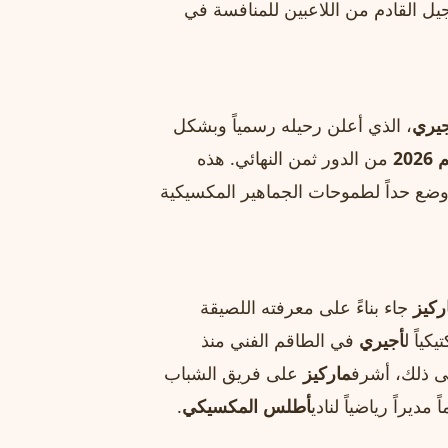
يل القادم من اللاعبين للمنافسة في
جيري
، الذي أعلن رحيله رسمياً وبشكل
20
من الدور ثمن النهائي. هذه
وضع حداً لطموحات الجماهير المكسيكية
ركيز
جاء بناءً على معرفته اللصيقة
كياً ل
أجيري
في الطاقم الفني منذ
لى ذلك، أشرف
ماركيز
على فريق الشباب
مديراً رياضياً لنادي
أطلس المكسيكي
.