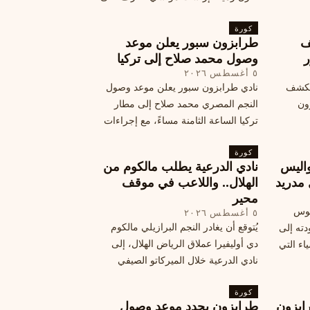
المرتقب
تفاصيل هذه اللفتة الرائعة.
خطوات
كورة
ف
طرابزون سبور يعلن موعد
ر
وصول محمد صلاح إلى تركيا
٥ أغسطس ٢٠٢٦
الكشف
نادي طرابزون سبور يعلن موعد وصول
زون
النجم المصري محمد صلاح إلى مطار
تركيا الساعة الثامنة مساءً، مع إجراءات
أمان وتوجيهات للمتفرجين، وتوقيع عقد
كورة
جديد ومكافآت مالية.
اليس
نادي الدرعية يطلب مالكوم من
 مدريد
الهلال.. واللاعب في موقف
محير
يوس
٥ أغسطس ٢٠٢٦
يُتوقع أن يغادر النجم البرازيلي مالكوم
دته إلى
دي أوليفيرا عملاق الرياض الهلال، إلى
اء التي
نادي الدرعية خلال الميركاتو الصيفي
الحالي. ويتخذ مالكوم موقفًا محيرًا من
كورة
هذا الانتقال، وسط تقارير تفيد أن الهلال
ابزون
طرابزون يحدد موعد وصول
يرحب بفراقته.