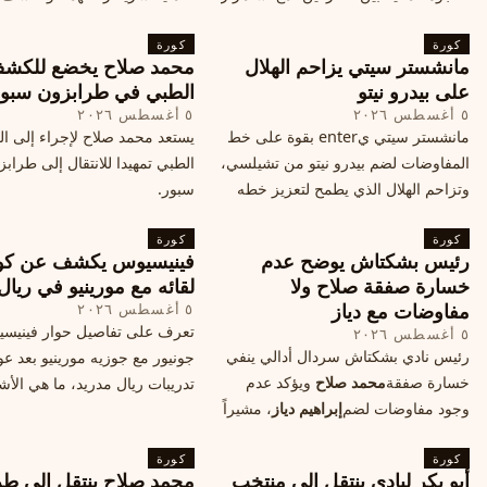
المحادثات لتحقيق صفقة ممكنة قبل
التفاصيل الحصرية حول الحفل 
كورة
إغلاق سوق الانتقالات
كورة
في البرتغال، واعرف ما هي ال
مانشستر سيتي يزاحم الهلال
محمد صلاح يخضع للكش
القادمة في هذا الحدث العالمي
على بيدرو نيتو
الطبي في طرابزون سبو
٥ أغسطس ٢٠٢٦
٥ أغسطس ٢٠٢٦
مانشستر سيتي يenter بقوة على خط
يستعد محمد صلاح لإجراء إلى 
المفاوضات لضم بيدرو نيتو من تشيلسي،
الطبي تمهيدا للانتقال إلى طراب
وتزاحم الهلال الذي يطمح لتعزيز خطه
سبور.
الهجومي، ما هي تفاصيل الصفقة؟
كورة
كورة
رئيس بشكتاش يوضح عدم
فينيسيوس يكشف عن كو
خسارة صفقة صلاح ولا
لقائه مع مورينيو في ريال
مفاوضات مع دياز
٥ أغسطس ٢٠٢٦
تعرف على تفاصيل حوار فينيس
٥ أغسطس ٢٠٢٦
رئيس نادي بشكتاش سردال أدالي ينفي
جونيور مع جوزيه مورينيو بعد عو
خسارة صفقة
محمد صلاح
ويؤكد عدم
تدريبات ريال مدريد، ما هي الأشي
وجود مفاوضات لضم
إبراهيم دياز
، مشيراً
طلبها منه المدرب البرتغالي؟
إلى خطة النادي المستقبلية ومفاوضات
كورة
محتملة أخرى.
كورة
أبو بكر ليادي ينتقل إلى منتخب
محمد صلاح ينتقل إلى طر