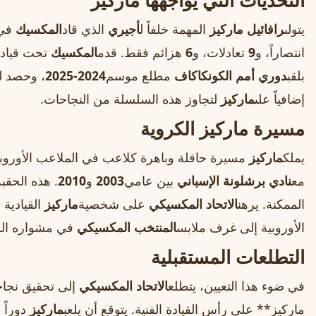
التحديات التي يواجهها ماركيز
يتولى
رافائيل ماركيز
المهمة خلفاً ل
أجيري
الذي قاد
المكسيك
في
انتصاراً، و
9
تعادلات، و
6
هزائم فقط. قدم
المكسيك
تحت قيادت
بلقب
دوري أمم الكونكاكاف
مطلع موسم
2024-2025
، وحصد ل
إضافياً على
ماركيز
لتجاوز هذه السلسلة من النجاحات.
مسيرة ماركيز الكروية
يملك
ماركيز
مسيرة حافلة وباهرة كلاعب في الملاعب الأوروبية 
مع
نادي برشلونة الإسباني
بين عامي
2003
و
2010
. هذه الحقبة
الممكنة. يرهن
الاتحاد المكسيكي
على شخصية
ماركيز
القيادية 
الأوروبية إلى غرف ملابس
المنتخب المكسيكي
في مشواره الط
التطلعات المستقبلية
في ضوء هذا التعيين، يتطلع
الاتحاد المكسيكي
إلى تحقيق نجاح
ماركيز** على رأس القيادة الفنية. يتوقع أن يلعب
ماركيز
دوراً 