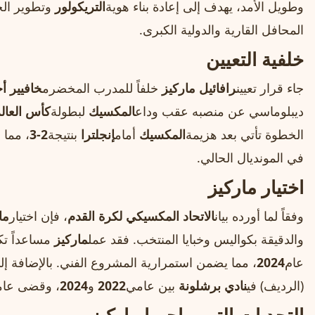
وطويل الأمد، يهدف إلى إعادة بناء هوية
التريكولور
وتطوير الج
المحافل القارية والدولية الكبرى.
خلفية التعيين
جاء قرار تعيين
رافائيل ماركيز
خلفاً للمدرب المخضرم
خافيير أ
ديبلوماسي عن منصبه عقب وداع
المكسيك
لبطولة
كأس العالم 26
الخطوة تأتي بعد هزيمة
المكسيك
أمام
إنجلترا
بنتيجة
2-3
، مما 
في المونديال الحالي.
اختيار ماركيز
وفقاً لما أورده بيان
الاتحاد المكسيكي لكرة القدم
، فإن اختيار
ما
والدقيقة بكواليس وخبايا المنتخب. فقد عمل
ماركيز
مساعداً تكتي
عام
2024
، مما يضمن استمرارية المشروع الفني. بالإضافة إ
(الرديف) في
نادي برشلونة
بين عامي
2022
و
2024
، وقضى عاماً 