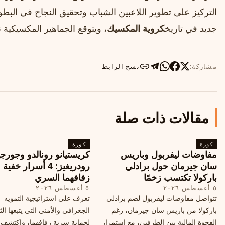
التركيز على تطوير اللاعبين الشباب وتحقيق النجاح في البطول
جديد في تاريخ
كروية المكسيك
، ويتوقع الجماهير المكسيكية نت
مشاركة:
نسخ الرابط
مقالات ذات صلة
كورة
كورة
مفاوضات ليفربول وباريس
كريستيانو رونالدو وجورجي
سان جيرمان حول برادلي
رودريغيز: 4 أسرار خفي
باركولا تكتسب زخمًا
زفافهما السري
٥ أغسطس ٢٠٢٦
٥ أغسطس ٢٠٢٦
تتواصل مفاوضات ليفربول لضم برادلي
تعرف على استراتيجية التمويه
باركولا من باريس سان جيرمان، رغم
الجغرافي والأمني التي يتبعها الث
الفجوة المالية بين الطرفين، مع استمرار
لحماية سرية زفافهما، واكتشف