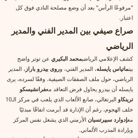
"مرفوعًا الرأس" بعد أن وضع مصلحة النادي فوق كل
اعتبار.
صراع صيفي بين المدير الفني والمدير
الرياضي
كشف الإعلامي الرياضي
محمد البكيري
عن توتر واضح
بين
ماتياس يايسله
، المدير الفني، و
روى بيدرو باراز
، المدير
الرياضي، حول ملف الصفقات الصيفية. وفقًا لسرده، يرى
يايسله أن بيدرو يحاول فرض التعاقد مع
فرانشيسكو
ترينكاو
البرتغالي، صانع الألعاب الذي يلعب في مركز الـ10
خلف الهجوم، رغم أن الإدارة قد أبرمت اتفاقًا مبدئيًا
مع
إدوارد سبيرتسيان
الأرمني الذي يشغل نفس المركز
وبإرادة المدرب الألماني.