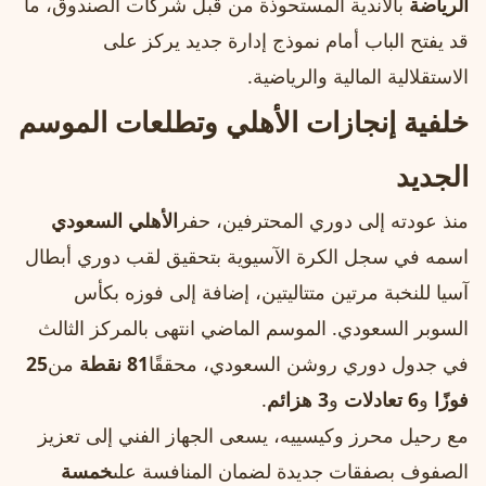
الرياضة
بالأندية المستحوذة من قبل شركات الصندوق، ما
قد يفتح الباب أمام نموذج إدارة جديد يركز على
الاستقلالية المالية والرياضية.
خلفية إنجازات الأهلي وتطلعات الموسم
الجديد
منذ عودته إلى دوري المحترفين، حفر
الأهلي السعودي
اسمه في سجل الكرة الآسيوية بتحقيق لقب دوري أبطال
آسيا للنخبة مرتين متتاليتين، إضافة إلى فوزه بكأس
السوبر السعودي. الموسم الماضي انتهى بالمركز الثالث
في جدول دوري روشن السعودي، محققًا
81 نقطة
من
25
فوزًا
و
6 تعادلات
و
3 هزائم
.
مع رحيل محرز وكيسييه، يسعى الجهاز الفني إلى تعزيز
الصفوف بصفقات جديدة لضمان المنافسة على
خمسة