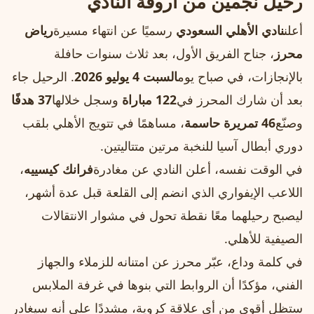
رحيل نجمين من أروقة النادي
أعلن
نادي الأهلي السعودي
رسميًا عن انتهاء مسيرة
رياض
محرز
، جناح الفريق الأول، بعد ثلاث سنوات حافلة
بالإنجازات، في صباح يوم
السبت 4 يوليو 2026
. الرحيل جاء
بعد أن شارك المحرز في
122 مباراة
وسجل خلالها
37 هدفًا
وصنّع
46 تمريرة حاسمة
، مساهمًا في تتويج الأهلي بلقب
دوري أبطال آسيا للنخبة مرتين متتاليتين.
في الوقت نفسه، أعلن النادي عن مغادرة
فرانك كيسييه
،
اللاعب الإيفواري الذي انضم إلى القلعة قبل عدة أشهر،
ليصبح رحيلهما معًا نقطة تحول في مشوار الانتقالات
الصيفية للأهلي.
في كلمة وداع، عبّر محرز عن امتنانه للزملاء والجهاز
الفني، مؤكدًا أن الروابط التي بنوها في غرفة الملابس
ستظل أقوى من أي علاقة كروية، مشددًا على أنه سيغادر