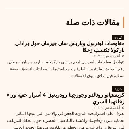
مقالات ذات صلة
كورة
مفاوضات ليفربول وباريس سان جيرمان حول برادلي
باركولا تكتسب زخمًا
٥ أغسطس ٢٠٢٦
تتواصل مفاوضات ليفربول لضم برادلي باركولا من باريس سان جيرمان،
رغم الفجوة المالية بين الطرفين، مع استمرار المحادثات لتحقيق صفقة
ممكنة قبل إغلاق سوق الانتقالات
كورة
كريستيانو رونالدو وجورجينا رودريغيز: 4 أسرار خفية وراء
زفافهما السري
٥ أغسطس ٢٠٢٦
تعرف على استراتيجية التمويه الجغرافي والأمني التي يتبعها الثنائي
لحماية سرية زفافهما، واكتشف التفاصيل الحصرية حول الحفل المرتقب
في البرتغال، واعرف ما هي الخطوات القادمة في هذا الحدث العالمي