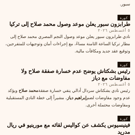
سبور.
كورة
طرابزون سبور يعلن موعد وصول محمد صلاح إلى تركيا
٥ أغسطس ٢٠٢٦
نادي طرابزون سبور يعلن موعد وصول النجم المصري محمد صلاح إلى
مطار تركيا الساعة الثامنة مساءً، مع إجراءات أمان وتوجيهات للمتفرجين،
وتوقيع عقد جديد ومكافآت مالية.
كورة
رئيس بشكتاش يوضح عدم خسارة صفقة صلاح ولا
مفاوضات مع دياز
٥ أغسطس ٢٠٢٦
رئيس نادي بشكتاش سردال أدالي ينفي خسارة صفقة
محمد صلاح
ويؤكد
عدم وجود مفاوضات لضم
إبراهيم دياز
، مشيراً إلى خطة النادي المستقبلية
ومفاوضات محتملة أخرى.
كورة
فينيسيوس يكشف عن كواليس لقائه مع مورينيو في ريال
مدريد