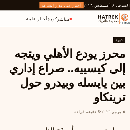
السبت، ٨ أغسطس ٢٠٢٦
أخبار على مدار الساعة
HATREK
كورة
أخبار عامة
مباشر
صحيفة هاتريك
كورة
محرز يودع الأهلي ويتجه
إلى كيسييه.. صراع إداري
بين يايسله وبيدرو حول
ترينكاو
٥ يوليو ٢٠٢٦
·
3 دقيقة قراءة