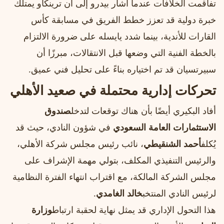
تفاقمت الخلافات عندما أشار بيدرو إلى أن ترينكاو يمتلك
خبرة دولية قد تعزز خطط الفريق في مسابقة كأس
القارات للأندية، بينما شدد يايسله على ضرورة الالتزام
بالخطة الفنية التي وضعها قبل الانتقالات، مبرزًا أن
سبيرتسيان قد تم اختياره بناءً على تحليل فني عميق.
تحركات إدارية محتملة في صعيد الأهلي
أفاد البكيري أيضًا بأن هناك توقعات لتدخل
صندوق
الاستثمارات العامة السعودي
في شؤون النادي، حيث قد
يُكلف
أحمد الشنقيطي
، نائب رئيس مجلس شركة الأهلي،
والرئيس التنفيذي المكلف، بتولي مهمة الإشراف على
مجلس الشركة المالكة، مع اقتراب انتهاء الفترة النظامية
لرئيس النادي المنتخب
خالد الغامدي
.
هذا التحول الإداري قد يمثل نهاية لحقبة ارتباط
وزارة