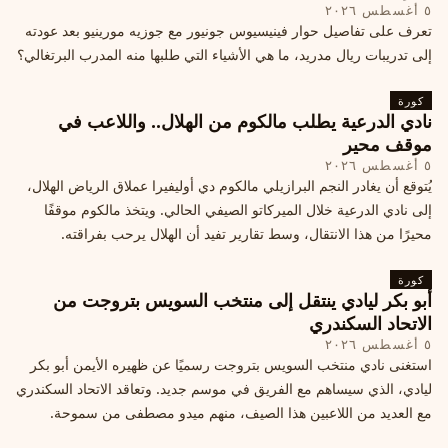
٥ أغسطس ٢٠٢٦
تعرف على تفاصيل حوار فينيسيوس جونيور مع جوزيه مورينيو بعد عودته
إلى تدريبات ريال مدريد، ما هي الأشياء التي طلبها منه المدرب البرتغالي؟
كورة
نادي الدرعية يطلب مالكوم من الهلال.. واللاعب في
موقف محير
٥ أغسطس ٢٠٢٦
يُتوقع أن يغادر النجم البرازيلي مالكوم دي أوليفيرا عملاق الرياض الهلال،
إلى نادي الدرعية خلال الميركاتو الصيفي الحالي. ويتخذ مالكوم موقفًا
محيرًا من هذا الانتقال، وسط تقارير تفيد أن الهلال يرحب بفراقته.
كورة
أبو بكر ليادي ينتقل إلى منتخب السويس بتروجت من
الاتحاد السكندري
٥ أغسطس ٢٠٢٦
استغنى نادي منتخب السويس بتروجت رسميًا عن ظهيره الأيمن أبو بكر
ليادي، الذي سيساهم مع الفريق في موسم جديد. وتعاقد الاتحاد السكندري
مع العديد من اللاعبين هذا الصيف، منهم ميدو مصطفى من سموحة.