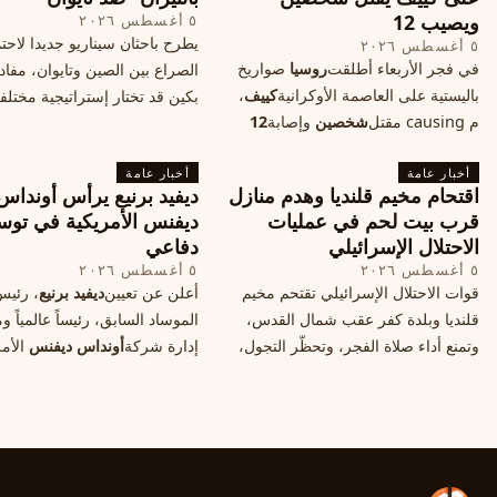
ويصيب 12
٥ أغسطس ٢٠٢٦
يطرح باحثان سيناريو جديدا لاحت
٥ أغسطس ٢٠٢٦
في فجر الأربعاء أطلقت
روسيا
صواريخ
الصراع بين الصين وتايوان، مفاد
باليستية على العاصمة الأوكرانية
كييف
،
بكين قد تختار إستراتيجية مختلف
م causing مقتل
شخصين
وإصابة
12
على استهداف الموانئ التايواني
آخرين، وسط تصعيد عسكري يهدد الأمن
صاروخية دقيقة، فيما يسميه الكا
أخبار عامة
المدني. تفاصيل الهجوم وتداعياته.
أخبار عامة
"الحصار بالنيران
اقتحام مخيم قلنديا وهدم منازل
ديفيد برنيع يرأس أونداس
قرب بيت لحم في عمليات
ديفنس الأمريكية في توس
الاحتلال الإسرائيلي
دفاعي
٥ أغسطس ٢٠٢٦
٥ أغسطس ٢٠٢٦
قوات الاحتلال الإسرائيلي تقتحم مخيم
أعلن عن تعيين
ديفيد برنيع
، رئي
قلنديا وبلدة كفر عقب شمال القدس،
الموساد السابق، رئيساً عالمياً
وتمنع أداء صلاة الفجر، وتحظّر التجول،
إدارة شركة
أونداس ديفنس
الأمر
وتعتدي على الصحفيين، فيما هدمت
خطوة تعكس استقطاب خبرات
منازل قرب بيت لحم، ما هي الأسباب
إسرائيليّة لتوسيع حضورها في ق
والخلفيات؟
التكنولوجيا الدفاعية عالمياً.