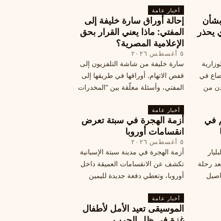
أخبار عامة
بشأن
إحالة أوراق سارة خليفة إلى
 يحذر
المفتي: ماذا يعني القرار بحق
الإعلامية المصرية؟
٥ أغسطس ٢٠٢٦
وزارية
سارة خليفة من شاشة التلفزيون إلى
وضاع في
قفص الاتهام. أوراقها في طريقها إلى
دن من
المفتي، وأسئلة معلّقة بين “المخدرات
فلسطين
الكبرى” وشبح الإعدام.
تها إلى
أخبار عامة
م في
أزمة الهجرة في سبتة تعرض
قة
انقسامات أوروبا
٥ أغسطس ٢٠٢٦
ليار
أزمة الهجرة في مدينة سبتة الإسبانية
د رحلة
تكشف عن الانقسامات العميقة داخل
اصيل
أوروبا، وتعطي دفعة جديدة لليمين
المتطرف، وفرصة لخصوم الاتحاد
أخبار عامة
الأوروبي لاستغلال هشاشة موقفه، فما
الموسيقى تعيد الأمل لأطفال
هي الآثار السياسية لهذه الأزمة؟
غزة في ظل الحرب