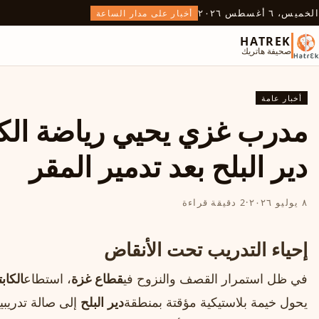
الخميس، ٦ أغسطس ٢٠٢٦
أخبار على مدار الساعة
HATREK
صحيفة هاتريك
أخبار عامة
مدرب غزي يحيي رياضة الكا
دير البلح بعد تدمير المقر
٨ يوليو ٢٠٢٦
·
2 دقيقة قراءة
إحياء التدريب تحت الأنقاض
في ظل استمرار القصف والنزوح في
قطاع غزة
، استطاع
الكا
يحول خيمة بلاستيكية مؤقتة بمنطقة
دير البلح
إلى صالة تدريبي