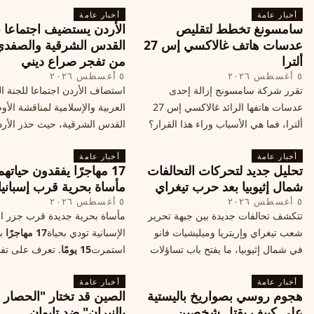
أخبار عامة
أخبار عامة
سامسونغ تخطط لتقليص
الأردن يستضيف اجتماعا 
عدسات هاتف غالاكسي إس 27
القدس الشرقية والصفدي
ألترا
من تفجر صراع ديني
٥ أغسطس ٢٠٢٦
٥ أغسطس ٢٠٢٦
تقرر شركة سامسونج إزالة إحدى
استضاف الأردن اجتماعا للجنة ال
عدسات هاتفها الرائد غالاكسي إس 27
العربية والإسلامية لمناقشة الأ
ألترا، فما هي الأسباب وراء هذا القرار؟
القدس الشرقية، حيث حذر الأر
وكيف سيتأثر الأداء الفوتوغرافي لهاتف
خطر تفجر صراع ديني، ودعت 
أخبار عامة
الأندرويد الأغلى في السوق؟
أخبار عامة
الدول إلى الامتناع عن نقل سفارا
تحليل جديد لتحركات التحالفات
17 مهاجرًا يفقدون حياته
القدس، ما يزيد التوتر في المنط
شمال إثيوبيا بعد حرب تيغراي
مأساة بحرية قرب إسبانيا
٥ أغسطس ٢٠٢٦
٥ أغسطس ٢٠٢٦
تتكشف تحالفات جديدة بين جبهة تحرير
مأساة بحرية جديدة قرب جزر الب
شعب تيغراي وإريتريا وميليشيات فانو
الإسبانية تودي بحياة
17 مهاجرًا
بع
في شمال إثيوبيا، ما يفتح باب تساؤلات
استمرت
15 يومًا
. تعرف على تف
حول مستقبل الصراع وإعادة رسم
الحادث وخطوات الإنقاذ.
أخبار عامة
الخريطة السياسية.
أخبار عامة
هجوم روسي بصواريخ باليستية
الصين قد تختار "الحصار
على كييف يقتل شخصين
بالنيران" ضد تايوان