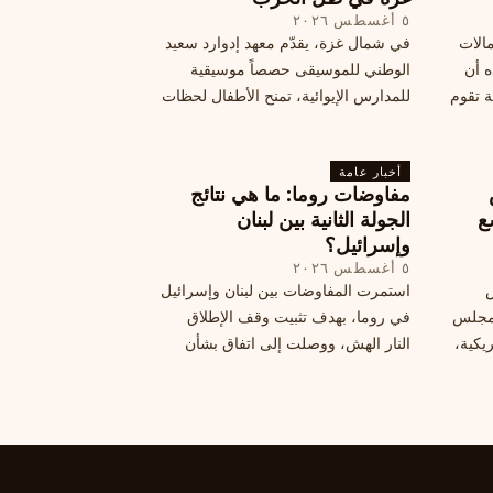
٥ أغسطس ٢٠٢٦
مالات
في شمال غزة، يقدّم معهد إدوارد سعيد
ه أن
الوطني للموسيقى حصصاً موسيقية
ة تقوم
للمدارس الإيوائية، تمنح الأطفال لحظات
ة بضربات
من السلام وتعيد لهم الطفولة المفقودة.
تبان
اكتشف كيف
أخبار عامة
مفاوضات روما: ما هي نتائج
ع
الجولة الثانية بين لبنان
وإسرائيل؟
٥ أغسطس ٢٠٢٦
س
استمرت المفاوضات بين لبنان وإسرائيل
 ومجلس
في روما، بهدف تثبيت وقف الإطلاق
يكية،
النار الهش، ووصلت إلى اتفاق بشأن
مناطق تجريبية جديدة. ولكن، يتعارك
طاع
لبنان حول مسار المفاوضات، الذي
يعتبره بعض القوى السياسية مدخلا
لمعالجة الملفات العالقة، فيما يرى
otros أنها تنازلات ميدانية.