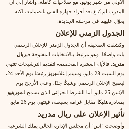
الأولى من شهر يونيو، مع صلاحيات كاملة. وأشار إلى أن
المدرب لم يُبلغ بعد أفراد جهازه الفني بانضمامه، لكنه
يعوّل عليهم في مرحلته الجديدة.
الجدول الزمني للإعلان
وكشفت الصحيفة أن الجدول الزمني للإعلان الرسمي
بات واضحًا، وهو مرتبط بـالانتخابات المفتوحة في
ريال
مدريد
. فالأيام العشرة المخصصة لتقديم الترشيحات تنتهي
يوم السبت 23 مايو، وسيتم إعلان
بيريز
رئيسًا يوم الأحد 24،
ليصبح الإعلان الرسمي وشيكًا جدًا، وعلى الأرجح يوم
الإثنين 25 مايو. أما الشرط الجزائي الذي يسمح لـ
مورينيو
بمغادرة
بنفيكا
مقابل غرامة بسيطة، فينتهي يوم 26 مايو.
تأثير الإعلان على ريال مدريد
وأوضحت "آس" أن مجلس الإدارة الحالي يملك الشرعية