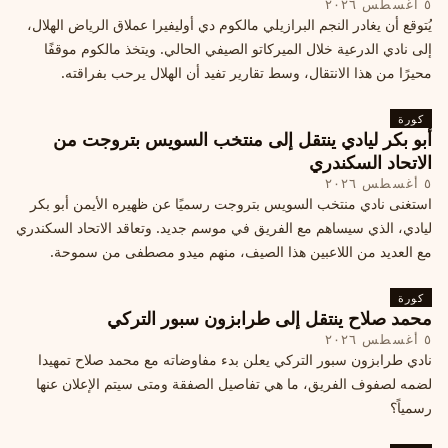
٥ أغسطس ٢٠٢٦
يُتوقع أن يغادر النجم البرازيلي مالكوم دي أوليفيرا عملاق الرياض الهلال،
إلى نادي الدرعية خلال الميركاتو الصيفي الحالي. ويتخذ مالكوم موقفًا
محيرًا من هذا الانتقال، وسط تقارير تفيد أن الهلال يرحب بفراقته.
كورة
أبو بكر ليادي ينتقل إلى منتخب السويس بتروجت من
الاتحاد السكندري
٥ أغسطس ٢٠٢٦
استغنى نادي منتخب السويس بتروجت رسميًا عن ظهيره الأيمن أبو بكر
ليادي، الذي سيساهم مع الفريق في موسم جديد. وتعاقد الاتحاد السكندري
مع العديد من اللاعبين هذا الصيف، منهم ميدو مصطفى من سموحة.
كورة
محمد صلاح ينتقل إلى طرابزون سبور التركي
٥ أغسطس ٢٠٢٦
نادي طرابزون سبور التركي يعلن بدء مفاوضاته مع محمد صلاح تمهيدا
لضمه لصفوف الفريق، ما هي تفاصيل الصفقة ومتى سيتم الإعلان عنها
رسمياً؟