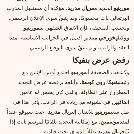
مورينيو
الجديد مع
ريال مدريد
، مؤكدة أن مستقبل المدرب
البرتغالي بات محسومًا، ولم يتبقَّ سوى الإعلان الرسمي.
وبحسب الصحيفة، فإن الاتفاق الشفهي بين
مورينيو
ووكيله
خورخي مينديز
اكتمل في الجوانب الأساسية، مدة
العقد والراتب، ولم يتبقَّ سوى التوقيع الرسمي.
رفض عرض بنفيكا
وكشفت الصحيفة أن
مورينيو
اجتمع أمس الإثنين مع
رئيس
بنفيكا
،
روي كوستا
، وأبلغه برفضه عرض التجديد
المطروح على الطاولة، والذي كان يضمن له عامين
إضافيين في لشبونة مع زيادة في الراتب. يأتي هذا في
ظل سعي
مورينيو
للانتقال إلى
ريال مدريد
، حيث سيوقع عقداً
لمدة
موسمين
، مع إمكانية التجديد تلقائيًا لموسم ثالث إذا
تُوِّج
ريال مدريد
بطلاً للدوري تحت قيادته.