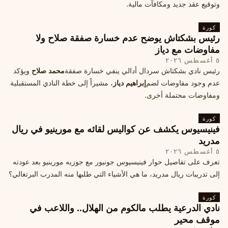
وتوقيع عقد جديد ومكافآت مالية.
كورة
رئيس بشكتاش يوضح عدم خسارة صفقة صلاح ولا
مفاوضات مع دياز
٥ أغسطس ٢٠٢٦
رئيس نادي بشكتاش سردال أدالي ينفي خسارة صفقة
محمد صلاح
ويؤكد
عدم وجود مفاوضات لضم
إبراهيم دياز
، مشيراً إلى خطة النادي المستقبلية
ومفاوضات محتملة أخرى.
كورة
فينيسيوس يكشف عن كواليس لقائه مع مورينيو في ريال
مدريد
٥ أغسطس ٢٠٢٦
تعرف على تفاصيل حوار فينيسيوس جونيور مع جوزيه مورينيو بعد عودته
إلى تدريبات ريال مدريد، ما هي الأشياء التي طلبها منه المدرب البرتغالي؟
كورة
نادي الدرعية يطلب مالكوم من الهلال.. واللاعب في
موقف محير