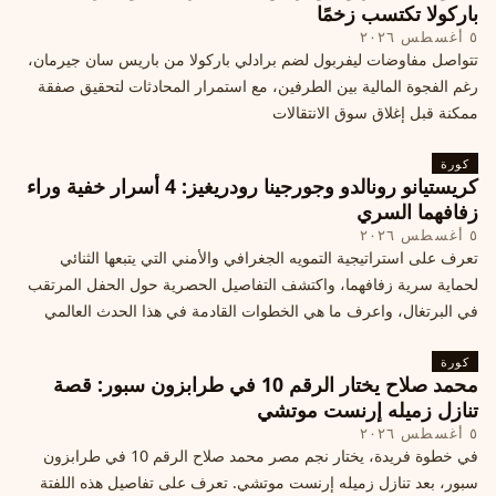
باركولا تكتسب زخمًا
٥ أغسطس ٢٠٢٦
تتواصل مفاوضات ليفربول لضم برادلي باركولا من باريس سان جيرمان،
رغم الفجوة المالية بين الطرفين، مع استمرار المحادثات لتحقيق صفقة
ممكنة قبل إغلاق سوق الانتقالات
كورة
كريستيانو رونالدو وجورجينا رودريغيز: 4 أسرار خفية وراء
زفافهما السري
٥ أغسطس ٢٠٢٦
تعرف على استراتيجية التمويه الجغرافي والأمني التي يتبعها الثنائي
لحماية سرية زفافهما، واكتشف التفاصيل الحصرية حول الحفل المرتقب
في البرتغال، واعرف ما هي الخطوات القادمة في هذا الحدث العالمي
كورة
محمد صلاح يختار الرقم 10 في طرابزون سبور: قصة
تنازل زميله إرنست موتشي
٥ أغسطس ٢٠٢٦
في خطوة فريدة، يختار نجم مصر محمد صلاح الرقم 10 في طرابزون
سبور، بعد تنازل زميله إرنست موتشي. تعرف على تفاصيل هذه اللفتة