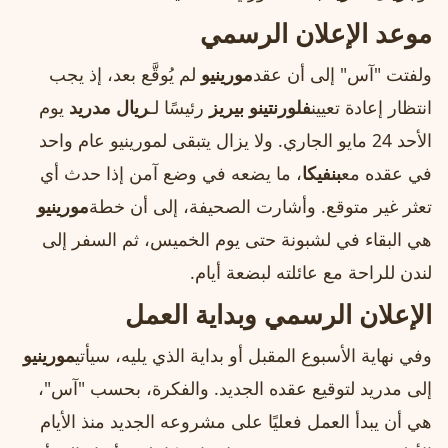
موعد الإعلان الرسمي
ولفتت "آس" إلى أن عقد
مورينيو
لم يُوقَّع بعد، إذ يجب
انتظار إعادة تعيين
فلورنتينو بيريز
رئيسًا لـ
ريال مدريد
يوم
الأحد 24 مايو الجاري. ولا يزال يتبقى لمورينيو عام واحد
في عقده مع
بنفيكا
، ما يضعه في وضع آمن إذا حدث أي
تعثر غير متوقع. وأشارت الصحيفة، إلى أن خطة
مورينيو
هي البقاء في لشبونة حتى يوم الخميس، ثم السفر إلى
لندن للراحة مع عائلته لبضعة أيام.
الإعلان الرسمي وبداية العمل
وفي نهاية الأسبوع المقبل أو بداية الذي يليه، سيأتي
مورينيو
إلى مدريد لتوقيع عقده الجديد. والفكرة، بحسب "آس"،
هي أن يبدأ العمل فعليًا على مشروعه الجديد منذ الأيام