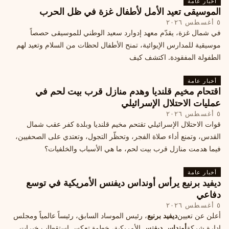
أخبار عامة
الموسيقى تعيد الأمل لأطفال غزة في ظل الحرب
٥ أغسطس ٢٠٢٦
في شمال غزة، يقدّم معهد إدوارد سعيد الوطني للموسيقى حصصاً
موسيقية للمدارس الإيوائية، تمنح الأطفال لحظات من السلام وتعيد لهم
الطفولة المفقودة. اكتشف كيف
أخبار عامة
اقتحام مخيم قلنديا وهدم منازل قرب بيت لحم في
عمليات الاحتلال الإسرائيلي
٥ أغسطس ٢٠٢٦
قوات الاحتلال الإسرائيلي تقتحم مخيم قلنديا وبلدة كفر عقب شمال
القدس، وتمنع أداء صلاة الفجر، وتحظّر التجول، وتعتدي على الصحفيين،
فيما هدمت منازل قرب بيت لحم، ما هي الأسباب والخلفيات؟
أخبار عامة
ديفيد برنيع يرأس أونداس ديفنس الأمريكية في توسع
دفاعي
٥ أغسطس ٢٠٢٦
أعلن عن تعيين
ديفيد برنيع
، رئيس الموساد السابق، رئيساً عالمياً ومجلس
إدارة شركة
أونداس ديفنس
الأمريكية، خطوة تعكس استقطاب خبرات