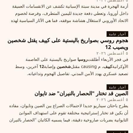
٥ أغسطس ٢٠٢٦
أزمة الهجرة في مدينة سبتة الإسبانية تكشف عن الانقسامات العميقة
داخل أوروبا، وتعطي دفعة جديدة لليمين المتطرف، وفرصة لخصوم
الاتحاد الأوروبي لاستغلال هشاشة موقفه، فما هي الآثار السياسية لهذه
الأزمة؟
أخبار عامة
هجوم روسي بصواريخ باليستية على كييف يقتل شخصين
ويصيب 12
٥ أغسطس ٢٠٢٦
في فجر الأربعاء أطلقت
روسيا
صواريخ باليستية على العاصمة
الأوكرانية
كييف
، م causing مقتل
شخصين
وإصابة
12
آخرين، وسط
تصعيد عسكري يهدد الأمن المدني. تفاصيل الهجوم وتداعياته.
أخبار عامة
الصين قد تختار "الحصار بالنيران" ضد تايوان
٥ أغسطس ٢٠٢٦
يطرح باحثان سيناريو جديدا لاحتمالات الصراع بين الصين وتايوان، مفاده
أن بكين قد تختار إستراتيجية مختلفة تقوم على استهداف الموانئ
التايوانية بضربات صاروخية دقيقة، فيما يسميه الكاتبان "الحصار بالنيران