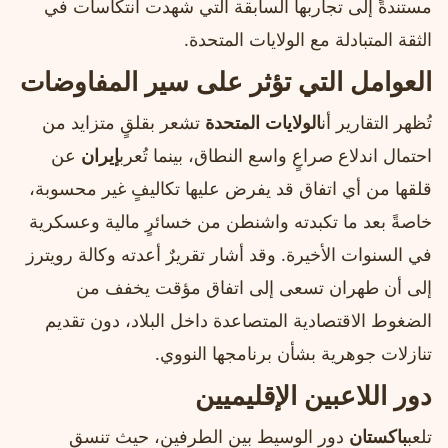
مستندةً إلى تجاربها السابقة التي شهدت انتكاسات في
الثقة المتبادلة مع الولايات المتحدة.
العوامل التي تؤثر على سير المفاوضات
تُظهر التقارير أن
الولايات المتحدة
تشعر بقلقٍ متزايد من
احتمال اندلاع صراعٍ واسع النطاق، بينما تُعرب
إيران
عن
قلقها من أي اتفاق قد يفرض عليها تكاليفٍ غير محسوبة،
خاصةً بعد ما تكبدته واشنطن من خسائرٍ مالية وعسكرية
في السنوات الأخيرة. وقد أشار تقريرٌ أعدته وكالة رويترز
إلى أن طهران تسعى إلى اتفاق مؤقت يخفف من
الضغوط الاقتصادية المتصاعدة داخل البلاد، دون تقديم
تنازلات جوهرية بشأن برنامجها النووي.
دور اللاعبين الإقليميين
تلعب
باكستان
دور الوسيط بين الطرفين، حيث تنسق