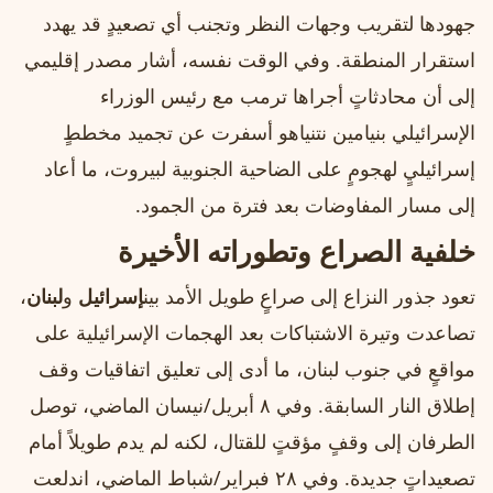
جهودها لتقريب وجهات النظر وتجنب أي تصعيدٍ قد يهدد
استقرار المنطقة. وفي الوقت نفسه، أشار مصدر إقليمي
إلى أن محادثاتٍ أجراها ترمب مع رئيس الوزراء
الإسرائيلي بنيامين نتنياهو أسفرت عن تجميد مخططٍ
إسرائيليٍ لهجومٍ على الضاحية الجنوبية لبيروت، ما أعاد
إلى مسار المفاوضات بعد فترة من الجمود.
خلفية الصراع وتطوراته الأخيرة
تعود جذور النزاع إلى صراعٍ طويل الأمد بين
إسرائيل
و
لبنان
،
تصاعدت وتيرة الاشتباكات بعد الهجمات الإسرائيلية على
مواقعٍ في جنوب لبنان، ما أدى إلى تعليق اتفاقيات وقف
إطلاق النار السابقة. وفي ٨ أبريل/نيسان الماضي، توصل
الطرفان إلى وقفٍ مؤقتٍ للقتال، لكنه لم يدم طويلاً أمام
تصعيداتٍ جديدة. وفي ٢٨ فبراير/شباط الماضي، اندلعت