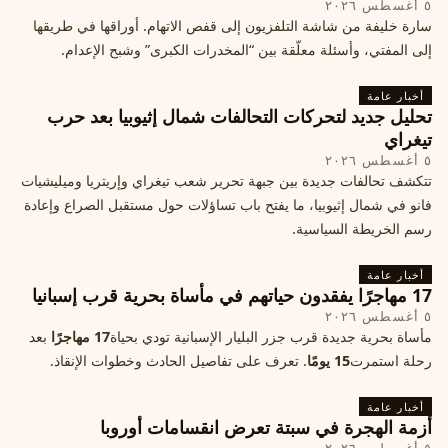
٥ أغسطس ٢٠٢٦
سارة خليفة من شاشة التلفزيون إلى قفص الاتهام. أوراقها في طريقها
إلى المفتي، وأسئلة معلّقة بين “المخدرات الكبرى” وشبح الإعدام.
أخبار عامة
تحليل جديد لتحركات التحالفات شمال إثيوبيا بعد حرب
تيغراي
٥ أغسطس ٢٠٢٦
تتكشف تحالفات جديدة بين جبهة تحرير شعب تيغراي وإريتريا وميليشيات
فانو في شمال إثيوبيا، ما يفتح باب تساؤلات حول مستقبل الصراع وإعادة
رسم الخريطة السياسية.
أخبار عامة
17 مهاجرًا يفقدون حياتهم في مأساة بحرية قرب إسبانيا
٥ أغسطس ٢٠٢٦
مأساة بحرية جديدة قرب جزر البليار الإسبانية تودي بحياة
17 مهاجرًا
بعد
رحلة استمرت
15 يومًا
. تعرف على تفاصيل الحادث وخطوات الإنقاذ.
أخبار عامة
أزمة الهجرة في سبتة تعرض انقسامات أوروبا