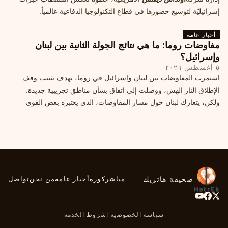
إسرائيليّة لتوسيع حضورها في قطاع التكنولوجيا الدفاعية عالمياً.
أخبار عامة
مفاوضات روما: ما هي نتائج الجولة الثانية بين لبنان
وإسرائيل؟
٥ أغسطس ٢٠٢٦
استمرت المفاوضات بين لبنان وإسرائيل في روما، بهدف تثبيت وقف
الإطلاق النار الهش، ووصلت إلى اتفاق بشأن مناطق تجريبية جديدة.
ولكن، يتعارك لبنان حول مسار المفاوضات، الذي يعتبره بعض القوى
السياسية مدخلا لمعالجة الملفات العالقة، فيما يرى otros أنها تنازلات
ميدانية.
صحيفة هاتريك
مباشر
كورة
أخبار عامة
من نحن
تواصل
سياسة الخصوصية
|
شروط الخدمة