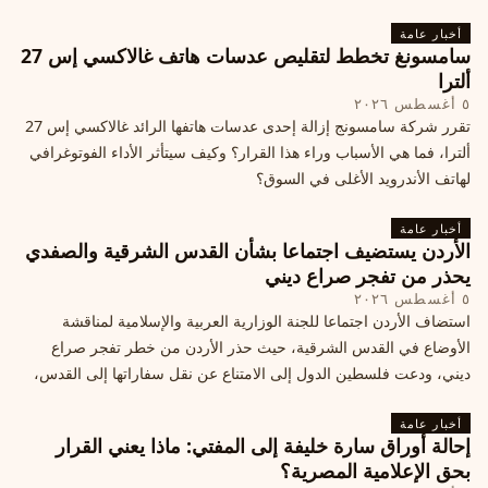
أخبار عامة
سامسونغ تخطط لتقليص عدسات هاتف غالاكسي إس 27
ألترا
٥ أغسطس ٢٠٢٦
تقرر شركة سامسونج إزالة إحدى عدسات هاتفها الرائد غالاكسي إس 27
ألترا، فما هي الأسباب وراء هذا القرار؟ وكيف سيتأثر الأداء الفوتوغرافي
لهاتف الأندرويد الأغلى في السوق؟
أخبار عامة
الأردن يستضيف اجتماعا بشأن القدس الشرقية والصفدي
يحذر من تفجر صراع ديني
٥ أغسطس ٢٠٢٦
استضاف الأردن اجتماعا للجنة الوزارية العربية والإسلامية لمناقشة
الأوضاع في القدس الشرقية، حيث حذر الأردن من خطر تفجر صراع
ديني، ودعت فلسطين الدول إلى الامتناع عن نقل سفاراتها إلى القدس،
ما يزيد التوتر في المنطقة
أخبار عامة
إحالة أوراق سارة خليفة إلى المفتي: ماذا يعني القرار
بحق الإعلامية المصرية؟