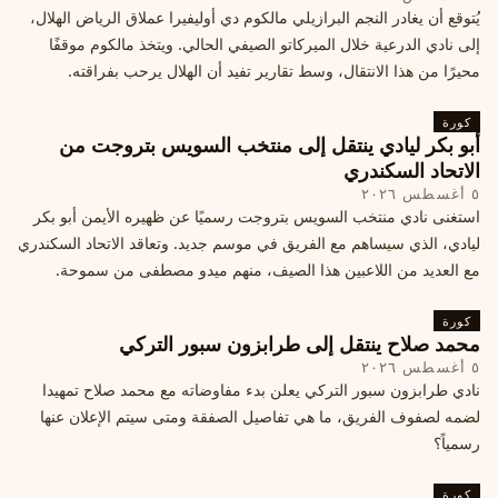
يُتوقع أن يغادر النجم البرازيلي مالكوم دي أوليفيرا عملاق الرياض الهلال،
إلى نادي الدرعية خلال الميركاتو الصيفي الحالي. ويتخذ مالكوم موقفًا
محيرًا من هذا الانتقال، وسط تقارير تفيد أن الهلال يرحب بفراقته.
كورة
أبو بكر ليادي ينتقل إلى منتخب السويس بتروجت من
الاتحاد السكندري
٥ أغسطس ٢٠٢٦
استغنى نادي منتخب السويس بتروجت رسميًا عن ظهيره الأيمن أبو بكر
ليادي، الذي سيساهم مع الفريق في موسم جديد. وتعاقد الاتحاد السكندري
مع العديد من اللاعبين هذا الصيف، منهم ميدو مصطفى من سموحة.
كورة
محمد صلاح ينتقل إلى طرابزون سبور التركي
٥ أغسطس ٢٠٢٦
نادي طرابزون سبور التركي يعلن بدء مفاوضاته مع محمد صلاح تمهيدا
لضمه لصفوف الفريق، ما هي تفاصيل الصفقة ومتى سيتم الإعلان عنها
رسمياً؟
كورة