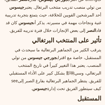
من تولي منصب تدريب منتخب البرتغال. يعتبر
جيسوس
أحد المرشحين القويين للخلافة، حيث يتمتع بتجربة تدريبية
غنية ونجاحات مهمة في مسيرته. يذكر أن
جيسوس
كان قد
قاد
النصر
إلى بعض الإنجازات خلال فترة تدريبه للفريق.
تأثير على المنتخب البرتغالي
يترقب الكثير من الجماهير البرتغالية ما سيحدث في
المستقبل، خاصة مع اقتراب
جورجي جيسوس
من تولي
المنصب. يعتبر هذا التغيير كبيراً في تاريخ المنتخب
البرتغالي، وسي影响 بشكل كبير على الأداء المستقبلي
للفريق. ينتظر الجماهير البرتغالية بفارغ الصبر إلىsee
كيف سيتطور الفريق تحت إدارة
جيسوس
.
المستقبل