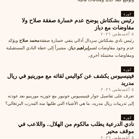
كورة
رئيس بشكتاش يوضح عدم خسارة صفقة صلاح ولا
مفاوضات مع دياز
٥ أغسطس ٢٠٢٦
رئيس نادي بشكتاش سردال أدالي ينفي خسارة صفقة
محمد صلاح
ويؤكد
عدم وجود مفاوضات لضم
إبراهيم دياز
، مشيراً إلى خطة النادي المستقبلية
ومفاوضات محتملة أخرى.
كورة
فينيسيوس يكشف عن كواليس لقائه مع مورينيو في ريال
مدريد
٥ أغسطس ٢٠٢٦
تعرف على تفاصيل حوار فينيسيوس جونيور مع جوزيه مورينيو بعد عودته
إلى تدريبات ريال مدريد، ما هي الأشياء التي طلبها منه المدرب البرتغالي؟
كورة
نادي الدرعية يطلب مالكوم من الهلال.. واللاعب في
موقف محير
٥ أغسطس ٢٠٢٦