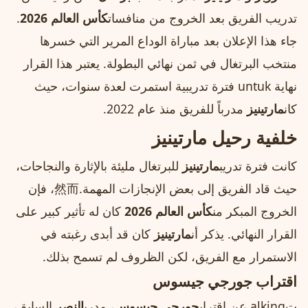
تدريب الفريق بعد الخروج من منافسات
كأس العالم 2026
.
جاء هذا الإعلان بعد مباراة الوداع المرير التي خسرها
منتخب البرتغال في ثمن نهائي البطولة. يعتبر هذا القرار
نهاية untuk فترة تدريبية استمرت لعدة سنوات، حيث
كان
مارتينيز
مدرباً للفريق منذ عام 2022.
خلفية رحيل مارتينيز
كانت فترة تدريب
مارتينيز
للبرتغال مليئة بالإثارة والنجاحات،
حيث قاد الفريق إلى بعض الإنجازات المهمة.然而، فإن
الخروج المبكر من
كأس العالم 2026
كان له تأثير كبير على
القرار النهائي. يذكر أن
مارتينيز
كان قد أبدى رغبته في
الاستمرار مع الفريق، لكن الظروف لم تسمح بذلك.
اقتراب جورجي جيسوس
تalking عن اقتراب
جورجي جيسوس
، مدرب
النصر
السابق،