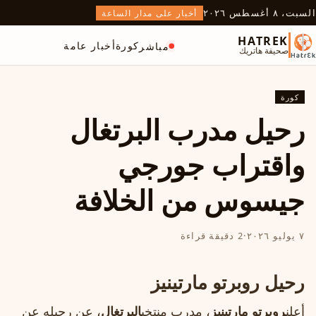
السبت، ٨ أغسطس ٢٠٢٦
أخبار على مدار الساعة
HATREK
كورة
أخبار عامة
مباشر
صحيفة هاتريك
كورة
رحيل مدرب البرتغال
واقتراب جورجي
جيسوس من الخلافة
٧ يوليو ٢٠٢٦
·
2 دقيقة قراءة
رحيل روبرتو مارتينيز
أعلن
روبرتو مارتينيز
، مدرب منتخب
البرتغال
، عن رحيله عن