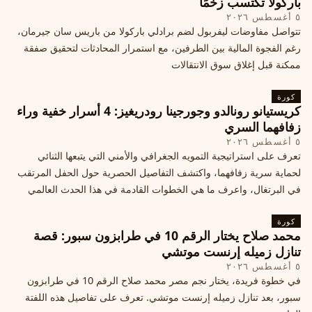
باركولا تكتسب زخمًا
٥ أغسطس ٢٠٢٦
تتواصل مفاوضات ليفربول لضم برادلي باركولا من باريس سان جيرمان،
رغم الفجوة المالية بين الطرفين، مع استمرار المحادثات لتحقيق صفقة
ممكنة قبل إغلاق سوق الانتقالات
كورة
كريستيانو رونالدو وجورجينا رودريغيز: 4 أسرار خفية وراء
زفافهما السري
٥ أغسطس ٢٠٢٦
تعرف على استراتيجية التمويه الجغرافي والأمني التي يتبعها الثنائي
لحماية سرية زفافهما، واكتشف التفاصيل الحصرية حول الحفل المرتقب
في البرتغال، واعرف ما هي الخطوات القادمة في هذا الحدث العالمي
كورة
محمد صلاح يختار الرقم 10 في طرابزون سبور: قصة
تنازل زميله إرنست موتشي
٥ أغسطس ٢٠٢٦
في خطوة فريدة، يختار نجم مصر محمد صلاح الرقم 10 في طرابزون
سبور، بعد تنازل زميله إرنست موتشي. تعرف على تفاصيل هذه اللفتة