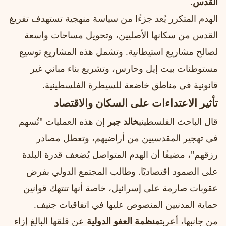
القدس
.
الهدم المتكرر يُعد جزءًا من سياسة منهجية تستهدف تفريغ
القدس من سكانها الأصليين، وتحويل مساحات واسعة
لصالح مشاريع استيطانية. وتشمل هذه المشاريع توسيع
مستوطنات بيت إيل وحارس، وتشريع بناء مباني غير
قانونية في مناطق خاضعة للسيطرة الفلسطينية.
تأثير الاعتداءات على السكان والاقتصاد
قال الباحث الفلسطيني
خالد جبر
إن هذه العمليات "تُسهم
في تهجير المقدسيين من أراضيهم، وتعطل مصادر
رزقهم"، مضيفًا أن الهدم المتواصل يُضعف قدرة البلدة
على الصمود اقتصاديًا. وطالب المجتمع الدولي بفرض
عقوبات صارمة على إسرائيل، خاصة أنها تنتهك قوانين
حماية المدنيين المنصوص عليها في اتفاقيات جنيف.
من جانبها، أعربت
منظمة العفو الدولية
عن قلقها البالغ إزاء