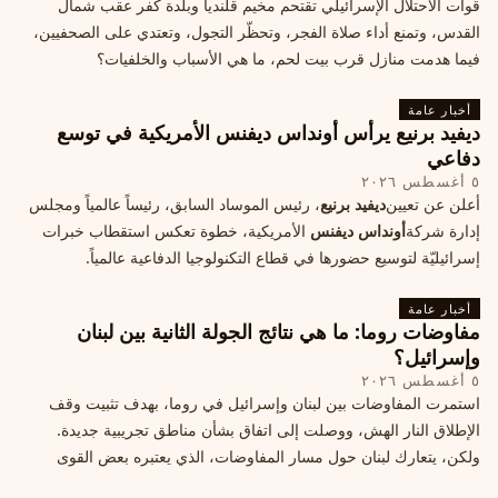
قوات الاحتلال الإسرائيلي تقتحم مخيم قلنديا وبلدة كفر عقب شمال
القدس، وتمنع أداء صلاة الفجر، وتحظّر التجول، وتعتدي على الصحفيين،
فيما هدمت منازل قرب بيت لحم، ما هي الأسباب والخلفيات؟
أخبار عامة
ديفيد برنيع يرأس أونداس ديفنس الأمريكية في توسع
دفاعي
٥ أغسطس ٢٠٢٦
أعلن عن تعيين
ديفيد برنيع
، رئيس الموساد السابق، رئيساً عالمياً ومجلس
إدارة شركة
أونداس ديفنس
الأمريكية، خطوة تعكس استقطاب خبرات
إسرائيليّة لتوسيع حضورها في قطاع التكنولوجيا الدفاعية عالمياً.
أخبار عامة
مفاوضات روما: ما هي نتائج الجولة الثانية بين لبنان
وإسرائيل؟
٥ أغسطس ٢٠٢٦
استمرت المفاوضات بين لبنان وإسرائيل في روما، بهدف تثبيت وقف
الإطلاق النار الهش، ووصلت إلى اتفاق بشأن مناطق تجريبية جديدة.
ولكن، يتعارك لبنان حول مسار المفاوضات، الذي يعتبره بعض القوى
السياسية مدخلا لمعالجة الملفات العالقة، فيما يرى otros أنها تنازلات