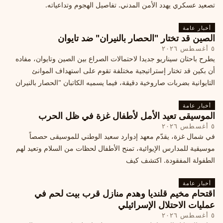
تصعيد عسكري يهدد الأمن المدني. تفاصيل الهجوم وتداعياته.
أخبار عامة
الصين قد تختار "الحصار بالنيران" ضد تايوان
٥ أغسطس ٢٠٢٦
يطرح باحثان سيناريو جديدا لاحتمالات الصراع بين الصين وتايوان، مفاده
أن بكين قد تختار إستراتيجية مختلفة تقوم على استهداف الموانئ
التايوانية بضربات صاروخية دقيقة، فيما يسميه الكاتبان "الحصار بالنيران
أخبار عامة
الموسيقى تعيد الأمل لأطفال غزة في ظل الحرب
٥ أغسطس ٢٠٢٦
في شمال غزة، يقدّم معهد إدوارد سعيد الوطني للموسيقى حصصاً
موسيقية للمدارس الإيوائية، تمنح الأطفال لحظات من السلام وتعيد لهم
الطفولة المفقودة. اكتشف كيف
أخبار عامة
اقتحام مخيم قلنديا وهدم منازل قرب بيت لحم في
عمليات الاحتلال الإسرائيلي
٥ أغسطس ٢٠٢٦