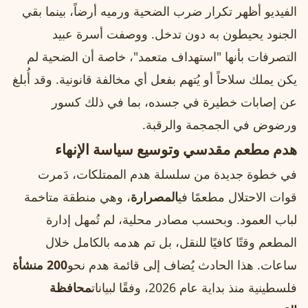
الفيديو أظهر تكرار ضرب الضحية ورميه أرضاً، بينما بقي
الجنود يحيطون به دون تدخل. ووصفت أسرة عبيد
التصرفات بأنها "استهداف متعمد"، خاصة أن الضحية لم
يكن يملك سلاحاً أو يُتهم بفعل أي مخالفة قانونية. وقد أُبلغ
عن إصابات خطيرة في جسده، بما في ذلك كسور
ورضوض في الجمجمة والرقبة.
هدم مطعم مقدسي وتوسيع سياسة الإنهاء
في خطوة جديدة من سلسلة هدم الممتلكات، دَمرت
قوات الاحتلال مطعمًا في
المصرارة
، وهي منطقة متاخمة
لباب العمود. وبحسب مصادر محلية، لم تُمهل إدارة
المطعم وقتًا كافيًا للنقل، بل تم هدمه بالكامل خلال
ساعات. هذا الحادث يُضاف إلى قائمة هدم نحو
200 منشأة
فلسطينية منذ بداية عام 2026، وفقًا لبيانات
محافظة