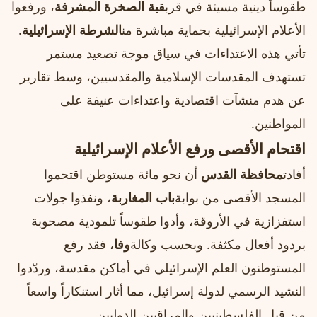
طقوساً دينية مسيئة في قرب
قبة الصخرة المشرفة
، ورفعوا
الأعلام الإسرائيلية بحماية مباشرة من
الشرطة الإسرائيلية
.
تأتي هذه الاعتداءات في سياق موجة تصعيد مستمر
تستهدف المقدسات الإسلامية والمقدسيين، وسط تقارير
عن هدم منشآت اقتصادية واعتداءات عنيفة على
المواطنين.
اقتحام الأقصى ورفع الأعلام الإسرائيلية
أفادت
محافظة القدس
أن نحو مائة مستوطن اقتحموا
المسجد الأقصى من بوابة
باب المغاربة
، ونفذوا جولات
استفزازية في الأروقة، وأدوا طقوساً تلمودية مصحوبة
بردود أفعال مكثفة. وبحسب وكالة
وفا
، فقد رفع
المستوطنون العلم الإسرائيلي في أماكن مقدسة، وردّدوا
النشيد الرسمي لدولة إسرائيل، مما أثار استنكاراً واسعاً
من قبل الفلسطينيين والمراقبين الدوليين.