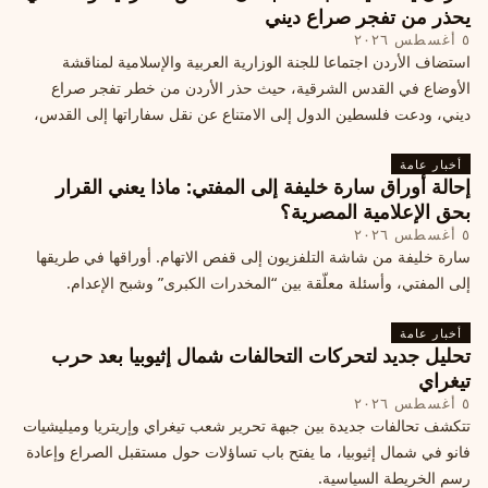
يحذر من تفجر صراع ديني
٥ أغسطس ٢٠٢٦
استضاف الأردن اجتماعا للجنة الوزارية العربية والإسلامية لمناقشة
الأوضاع في القدس الشرقية، حيث حذر الأردن من خطر تفجر صراع
ديني، ودعت فلسطين الدول إلى الامتناع عن نقل سفاراتها إلى القدس،
ما يزيد التوتر في المنطقة
أخبار عامة
إحالة أوراق سارة خليفة إلى المفتي: ماذا يعني القرار
بحق الإعلامية المصرية؟
٥ أغسطس ٢٠٢٦
سارة خليفة من شاشة التلفزيون إلى قفص الاتهام. أوراقها في طريقها
إلى المفتي، وأسئلة معلّقة بين “المخدرات الكبرى” وشبح الإعدام.
أخبار عامة
تحليل جديد لتحركات التحالفات شمال إثيوبيا بعد حرب
تيغراي
٥ أغسطس ٢٠٢٦
تتكشف تحالفات جديدة بين جبهة تحرير شعب تيغراي وإريتريا وميليشيات
فانو في شمال إثيوبيا، ما يفتح باب تساؤلات حول مستقبل الصراع وإعادة
رسم الخريطة السياسية.