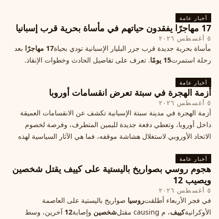
أخبار عامة
17 مهاجرًا يفقدون حياتهم في مأساة بحرية قرب إسبانيا
٥ أغسطس ٢٠٢٦
مأساة بحرية جديدة قرب جزر البليار الإسبانية تودي بحياة
17 مهاجرًا
بعد
رحلة استمرت
15 يومًا
. تعرف على تفاصيل الحادث وخطوات الإنقاذ.
أخبار عامة
أزمة الهجرة في سبتة تعرض انقسامات أوروبا
٥ أغسطس ٢٠٢٦
أزمة الهجرة في مدينة سبتة الإسبانية تكشف عن الانقسامات العميقة
داخل أوروبا، وتعطي دفعة جديدة لليمين المتطرف، وفرصة لخصوم
الاتحاد الأوروبي لاستغلال هشاشة موقفه، فما هي الآثار السياسية لهذه
الأزمة؟
أخبار عامة
هجوم روسي بصواريخ باليستية على كييف يقتل شخصين
ويصيب 12
٥ أغسطس ٢٠٢٦
في فجر الأربعاء أطلقت
روسيا
صواريخ باليستية على العاصمة
الأوكرانية
كييف
، م causing مقتل
شخصين
وإصابة
12
آخرين، وسط