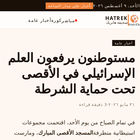
الأحد، ٩ أغسطس ٢٠٢٦
أخبار على مدار الساعة
HATREK
كورة
أخبار عامة
مباشر
صحيفة هاتريك
أخبار عامة
مستوطنون يرفعون العلم
الإسرائيلي في الأقصى
تحت حماية الشرطة
٣١ مايو ٢٠٢٦
·
3 دقيقة قراءة
في تمام الصباح من يوم الأحد، اقتحمت مجموعات
استيطانية متطرفة
المسجد الأقصى المبارك
، ومارست