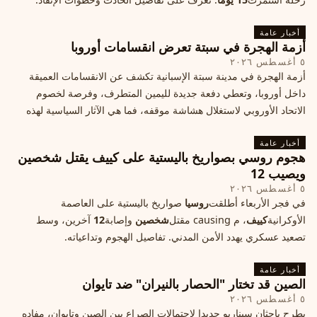
أخبار عامة
أزمة الهجرة في سبتة تعرض انقسامات أوروبا
٥ أغسطس ٢٠٢٦
أزمة الهجرة في مدينة سبتة الإسبانية تكشف عن الانقسامات العميقة
داخل أوروبا، وتعطي دفعة جديدة لليمين المتطرف، وفرصة لخصوم
الاتحاد الأوروبي لاستغلال هشاشة موقفه، فما هي الآثار السياسية لهذه
الأزمة؟
أخبار عامة
هجوم روسي بصواريخ باليستية على كييف يقتل شخصين
ويصيب 12
٥ أغسطس ٢٠٢٦
في فجر الأربعاء أطلقت
روسيا
صواريخ باليستية على العاصمة
الأوكرانية
كييف
، م causing مقتل
شخصين
وإصابة
12
آخرين، وسط
تصعيد عسكري يهدد الأمن المدني. تفاصيل الهجوم وتداعياته.
أخبار عامة
الصين قد تختار "الحصار بالنيران" ضد تايوان
٥ أغسطس ٢٠٢٦
يطرح باحثان سيناريو جديدا لاحتمالات الصراع بين الصين وتايوان، مفاده