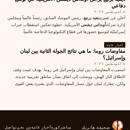
دفاعي
٥ أغسطس ٢٠٢٦
أعلن عن تعيين
ديفيد برنيع
، رئيس الموساد السابق، رئيساً عالمياً ومجلس
إدارة شركة
أونداس ديفنس
الأمريكية، خطوة تعكس استقطاب خبرات
إسرائيليّة لتوسيع حضورها في قطاع التكنولوجيا الدفاعية عالمياً.
أخبار عامة
مفاوضات روما: ما هي نتائج الجولة الثانية بين لبنان
وإسرائيل؟
٥ أغسطس ٢٠٢٦
استمرت المفاوضات بين لبنان وإسرائيل في روما، بهدف تثبيت وقف
الإطلاق النار الهش، ووصلت إلى اتفاق بشأن مناطق تجريبية جديدة.
ولكن، يتعارك لبنان حول مسار المفاوضات، الذي يعتبره بعض القوى
السياسية مدخلا لمعالجة الملفات العالقة، فيما يرى otros أنها تنازلات
ميدانية.
صحيفة هاتريك
مباشر
كورة
أخبار عامة
من نحن
تواصل