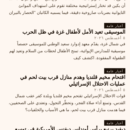
أن بكين قد تختار إستراتيجية مختلفة تقوم على استهداف الموانئ
التايوانية بضربات صاروخية دقيقة، فيما يسميه الكاتبان "الحصار بالنيران
أخبار عامة
الموسيقى تعيد الأمل لأطفال غزة في ظل الحرب
٥ أغسطس ٢٠٢٦
في شمال غزة، يقدّم معهد إدوارد سعيد الوطني للموسيقى حصصاً
موسيقية للمدارس الإيوائية، تمنح الأطفال لحظات من السلام وتعيد لهم
الطفولة المفقودة. اكتشف كيف
أخبار عامة
اقتحام مخيم قلنديا وهدم منازل قرب بيت لحم في
عمليات الاحتلال الإسرائيلي
٥ أغسطس ٢٠٢٦
قوات الاحتلال الإسرائيلي تقتحم مخيم قلنديا وبلدة كفر عقب شمال
القدس، وتمنع أداء صلاة الفجر، وتحظّر التجول، وتعتدي على الصحفيين،
فيما هدمت منازل قرب بيت لحم، ما هي الأسباب والخلفيات؟
أخبار عامة
ديفيد برنيع يرأس أونداس ديفنس الأمريكية في توسع