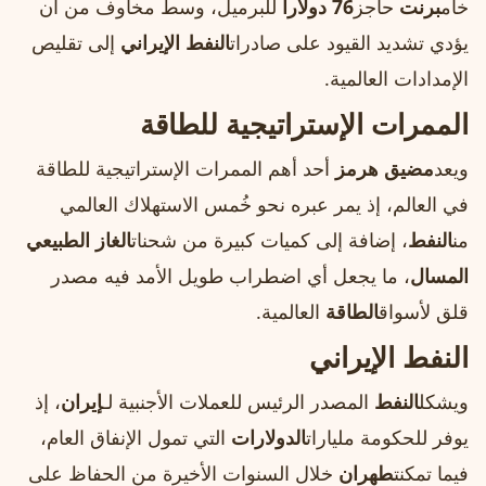
خام
برنت
حاجز
76 دولارا
للبرميل، وسط مخاوف من أن
يؤدي تشديد القيود على صادرات
النفط الإيراني
إلى تقليص
الإمدادات العالمية.
الممرات الإستراتيجية للطاقة
ويعد
مضيق هرمز
أحد أهم الممرات الإستراتيجية للطاقة
في العالم، إذ يمر عبره نحو خُمس الاستهلاك العالمي
من
النفط
، إضافة إلى كميات كبيرة من شحنات
الغاز الطبيعي
المسال
، ما يجعل أي اضطراب طويل الأمد فيه مصدر
قلق لأسواق
الطاقة
العالمية.
النفط الإيراني
ويشكل
النفط
المصدر الرئيس للعملات الأجنبية لـ
إيران
، إذ
يوفر للحكومة مليارات
الدولارات
التي تمول الإنفاق العام،
فيما تمكنت
طهران
خلال السنوات الأخيرة من الحفاظ على