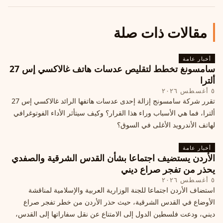
مقالات ذات صلة
أخبار عامة
سامسونغ تخطط لتقليص عدسات هاتف غالاكسي إس 27
ألترا
٥ أغسطس ٢٠٢٦
تقرر شركة سامسونج إزالة إحدى عدسات هاتفها الرائد غالاكسي إس 27
ألترا، فما هي الأسباب وراء هذا القرار؟ وكيف سيتأثر الأداء الفوتوغرافي
لهاتف الأندرويد الأغلى في السوق؟
أخبار عامة
الأردن يستضيف اجتماعا بشأن القدس الشرقية والصفدي
يحذر من تفجر صراع ديني
٥ أغسطس ٢٠٢٦
استضاف الأردن اجتماعا للجنة الوزارية العربية والإسلامية لمناقشة
الأوضاع في القدس الشرقية، حيث حذر الأردن من خطر تفجر صراع
ديني، ودعت فلسطين الدول إلى الامتناع عن نقل سفاراتها إلى القدس،