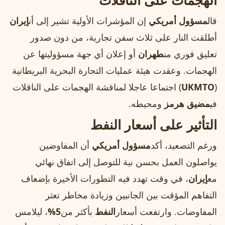
الهجمات على الناقلات
قال
مسؤول أمريكي
إن المؤشرات الأولية تشير إلى أن
إيران
أطلقت النار على ثلاث سفن تجارية، من دون صدور
تعليق فوري من
طهران
أو إعلان أي جهة مسؤوليتها عن
الهجمات. وعقدت هيئة عمليات التجارة البحرية البريطانية
(
UKMTO
) اجتماعا عاجلا لمناقشة الهجمات على الناقلات
في
مضيق هرمز
ومحيطه.
التأثير على أسعار النفط
ورغم التصعيد، أكد
مسؤول أمريكي
أن المفاوضين
يواصلون العمل بحسن نية للتوصل إلى اتفاق نهائي
مع
إيران
، في وقت تهدد فيه التطورات الأخيرة بإضعاف
التفاهم المؤقت بين الجانبين وزيادة مخاطر تعثر
المفاوضات. وارتفعت أسعار
النفط
بأكثر من
5%
، ليلامس