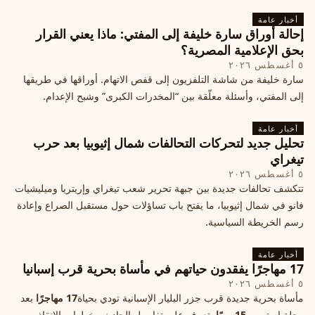
ما يزيد التوتر في المنطقة
أخبار عامة
إحالة أوراق سارة خليفة إلى المفتي: ماذا يعني القرار
بحق الإعلامية المصرية؟
٥ أغسطس ٢٠٢٦
سارة خليفة من شاشة التلفزيون إلى قفص الاتهام. أوراقها في طريقها
إلى المفتي، وأسئلة معلّقة بين “المخدرات الكبرى” وشبح الإعدام.
أخبار عامة
تحليل جديد لتحركات التحالفات شمال إثيوبيا بعد حرب
تيغراي
٥ أغسطس ٢٠٢٦
تتكشف تحالفات جديدة بين جبهة تحرير شعب تيغراي وإريتريا وميليشيات
فانو في شمال إثيوبيا، ما يفتح باب تساؤلات حول مستقبل الصراع وإعادة
رسم الخريطة السياسية.
أخبار عامة
17 مهاجرًا يفقدون حياتهم في مأساة بحرية قرب إسبانيا
٥ أغسطس ٢٠٢٦
مأساة بحرية جديدة قرب جزر البليار الإسبانية تودي بحياة
17 مهاجرًا
بعد
رحلة استمرت
15 يومًا
. تعرف على تفاصيل الحادث وخطوات الإنقاذ.