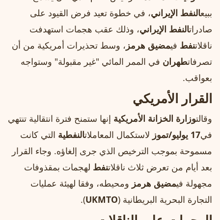
ببيع
النفط الإيراني
، في خطوة تعيد فرض القيود على
صادرات
النفط الإيراني
، وذلك عقب هجمات استهدفت
ناقلات
نفط
في
مضيق هرمز
، وسط تحذيرات أمريكية من أن
تصرفات
طهران
في الممر المائي "غير مقبولة" وستواجه
بعواقب.
القرار الأمريكي
وقالت
وزارة الخزانة الأمريكية
إنها ستمنح فترة انتقالية تنتهي
في
17 يوليو/تموز
لاستكمال المعاملات
النفطية
التي كانت
مسموحة بموجب الترخيص الذي جرى إلغاؤه. وجاء القرار
بعد أيام من تعرض ثلاث ناقلات
نفط
لهجمات بمقذوفات
مجهولة في
مضيق هرمز
ومحيطه، وفقا لهيئة عمليات
التجارة البحرية البريطانية (
UKMTO
).