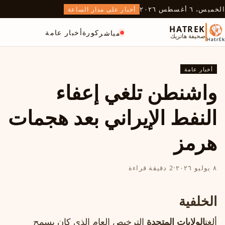
الخميس، ٦ أغسطس ٢٠٢٦
أخبار على مدار الساعة
HATREK
كورة
أخبار عامة
مباشر
صحيفة هاتريك
أخبار عامة
واشنطن تلغي إعفاء
النفط الإيراني بعد هجمات
هرمز
٨ يوليو ٢٠٢٦
·
2 دقيقة قراءة
الخلفية
ألغت
الولايات المتحدة
الترخيص العام الذي كان يسمح