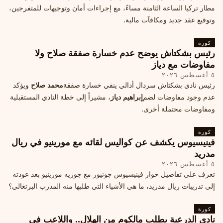
مطار تركيا الساعة الثامنة مساءً، مع إجراءات أمان وتوجيهات للمتفرجين،
وتوقيع عقد جديد ومكافآت مالية.
كورة
رئيس بشكتاش يوضح عدم خسارة صفقة صلاح ولا
مفاوضات مع دياز
٥ أغسطس ٢٠٢٦
رئيس نادي بشكتاش سردال أدالي ينفي خسارة صفقة
محمد صلاح
ويؤكد
عدم وجود مفاوضات لضم
إبراهيم دياز
، مشيراً إلى خطة النادي المستقبلية
ومفاوضات محتملة أخرى.
كورة
فينيسيوس يكشف عن كواليس لقائه مع مورينيو في ريال
مدريد
٥ أغسطس ٢٠٢٦
تعرف على تفاصيل حوار فينيسيوس جونيور مع جوزيه مورينيو بعد عودته
إلى تدريبات ريال مدريد، ما هي الأشياء التي طلبها منه المدرب البرتغالي؟
كورة
نادي الدرعية يطلب مالكوم من الهلال.. واللاعب في