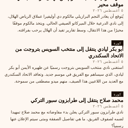
موقف محير
٥ أغسطس ٢٠٢٦
يُتوقع أن يغادر النجم البرازيلي مالكوم دي أوليفيرا عملاق الرياض الهلال،
إلى نادي الدرعية خلال الميركاتو الصيفي الحالي. ويتخذ مالكوم موقفًا
محيرًا من هذا الانتقال، وسط تقارير تفيد أن الهلال يرحب بفراقته.
كورة
أبو بكر ليادي ينتقل إلى منتخب السويس بتروجت من
الاتحاد السكندري
٥ أغسطس ٢٠٢٦
استغنى نادي منتخب السويس بتروجت رسميًا عن ظهيره الأيمن أبو بكر
ليادي، الذي سيساهم مع الفريق في موسم جديد. وتعاقد الاتحاد السكندري
مع العديد من اللاعبين هذا الصيف، منهم ميدو مصطفى من سموحة.
كورة
محمد صلاح ينتقل إلى طرابزون سبور التركي
٥ أغسطس ٢٠٢٦
نادي طرابزون سبور التركي يعلن بدء مفاوضاته مع محمد صلاح تمهيدا
لضمه لصفوف الفريق، ما هي تفاصيل الصفقة ومتى سيتم الإعلان عنها
رسمياً؟