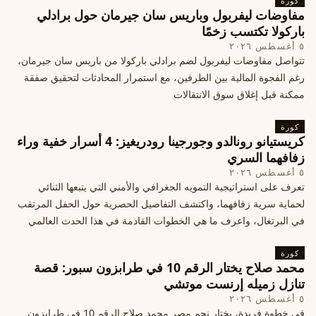
كورة
مفاوضات ليفربول وباريس سان جيرمان حول برادلي
باركولا تكتسب زخمًا
٥ أغسطس ٢٠٢٦
تتواصل مفاوضات ليفربول لضم برادلي باركولا من باريس سان جيرمان،
رغم الفجوة المالية بين الطرفين، مع استمرار المحادثات لتحقيق صفقة
ممكنة قبل إغلاق سوق الانتقالات
كورة
كريستيانو رونالدو وجورجينا رودريغيز: 4 أسرار خفية وراء
زفافهما السري
٥ أغسطس ٢٠٢٦
تعرف على استراتيجية التمويه الجغرافي والأمني التي يتبعها الثنائي
لحماية سرية زفافهما، واكتشف التفاصيل الحصرية حول الحفل المرتقب
في البرتغال، واعرف ما هي الخطوات القادمة في هذا الحدث العالمي
كورة
محمد صلاح يختار الرقم 10 في طرابزون سبور: قصة
تنازل زميله إرنست موتشي
٥ أغسطس ٢٠٢٦
في خطوة فريدة، يختار نجم مصر محمد صلاح الرقم 10 في طرابزون