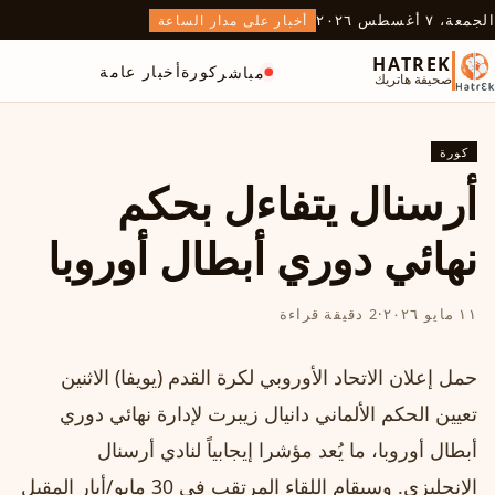
الجمعة، ٧ أغسطس ٢٠٢٦
أخبار على مدار الساعة
HATREK
كورة
أخبار عامة
مباشر
صحيفة هاتريك
كورة
أرسنال يتفاءل بحكم
نهائي دوري أبطال أوروبا
١١ مايو ٢٠٢٦
·
2 دقيقة قراءة
حمل إعلان الاتحاد الأوروبي لكرة القدم (يويفا) الاثنين
تعيين الحكم الألماني دانيال زيبرت لإدارة نهائي دوري
أبطال أوروبا، ما يُعد مؤشرا إيجابياً لنادي أرسنال
الإنجليزي. وسيقام اللقاء المرتقب في 30 مايو/أيار المقبل