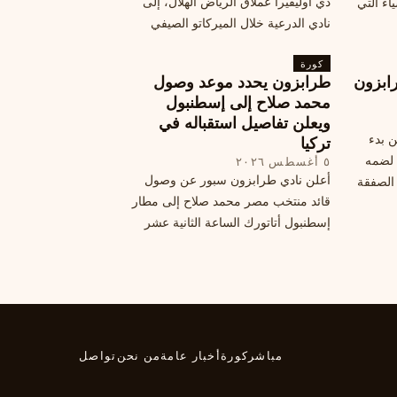
دي أوليفيرا عملاق الرياض الهلال، إلى
اء التي
نادي الدرعية خلال الميركاتو الصيفي
الحالي. ويتخذ مالكوم موقفًا محيرًا من
كورة
هذا الانتقال، وسط تقارير تفيد أن الهلال
ابزون
طرابزون يحدد موعد وصول
يرحب بفراقته.
محمد صلاح إلى إسطنبول
ويعلن تفاصيل استقباله في
ن بدء
تركيا
 لضمه
٥ أغسطس ٢٠٢٦
أعلن نادي طرابزون سبور عن وصول
الصفقة
قائد منتخب مصر محمد صلاح إلى مطار
إسطنبول أتاتورك الساعة الثانية عشر
ظهرًا يوم الأربعاء، مع تفاصيل العقد
والرواتب ومواعيد المباريات القادمة.
تعرف على كل ما يتعلق بالصفقة
التركية الكبرى.
مباشر
كورة
أخبار عامة
من نحن
تواصل