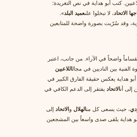
عبين. كتب أبو هداية في نص التغريدة:
ها الاتحاد
، لا تبخلوا على
عميد البلد
».
، وقد سُرّيت بصورة واضحة للمتابعين
نقساماً واضحاً في الآراء. من جانب، اعتبر
 الفنية بين الناديين في مجال
اللاعبين
 أبو هداية يعكس حقيقة الفارق الكبير في
 إلى أن
الاتحاد
يفتقر إلى الدعم الكافي في
دي
، حيث يسعى كل من
الهلال
و
الاتحاد
إلى
 2026‑2027، ما جعل طلب أبو هداية يلقى صدى واسعاً بين المشجعين