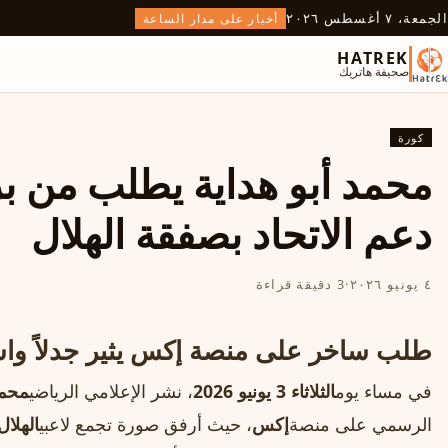
الجمعة، ٧ أغسطس ٢٠٢٦
أخبار على مدار الساعة
HATREK
صحيفة هاتريك
كورة
محمد أبو هداية يطلب من ب
دعم الاتحاد بصفقة الهلال
٤ يونيو ٢٠٢٦
·
3 دقيقة قراءة
طلب ساخر على منصة إكس يثير جدلاً واس
في مساء يوم
الثلاثاء 3 يونيو 2026
، نشر الإعلامي الرياضي
محمد
الرسمي على منصة
إكس
، حيث أرفق صورة تجمع لاعبي
الهلال