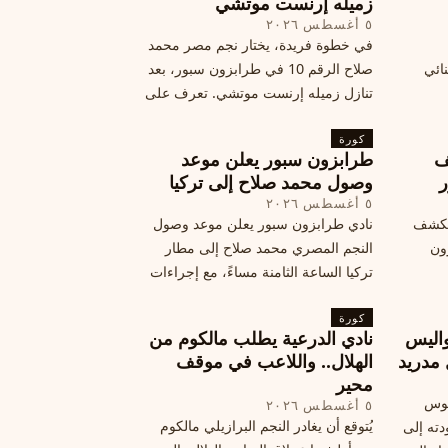
زميله إرنست موتشي
٥ أغسطس ٢٠٢٦
في خطوة فريدة، يختار نجم مصر محمد
نائي
صلاح الرقم 10 في طرابزون سبور، بعد
تنازل زميله إرنست موتشي. تعرف على
المرتقب
تفاصيل هذه اللفتة الرائعة.
خطوات
كورة
ف
طرابزون سبور يعلن موعد
ر
وصول محمد صلاح إلى تركيا
٥ أغسطس ٢٠٢٦
الكشف
نادي طرابزون سبور يعلن موعد وصول
زون
النجم المصري محمد صلاح إلى مطار
تركيا الساعة الثامنة مساءً، مع إجراءات
أمان وتوجيهات للمتفرجين، وتوقيع عقد
كورة
جديد ومكافآت مالية.
اليس
نادي الدرعية يطلب مالكوم من
 مدريد
الهلال.. واللاعب في موقف
محير
يوس
٥ أغسطس ٢٠٢٦
يُتوقع أن يغادر النجم البرازيلي مالكوم
دته إلى