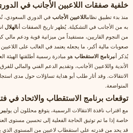
خلفية صفقات اللاعبين الأجانب في الدور
منذ بدء تطبيق نظام
اللاعبين الأجانب
في الدوري السعودي، تُح
به من الأجانب في التشكيلة. يُظهر تاريخ الصفقات أن
الهلال
اس
من النجوم القاريين، مستفيداً من ميزانية قوية ودعم مالي كبي
صعوبات مالية أكبر، ما يجعله يعتمد في الغالب على اللاعبي
يُذكر أن
برنامج الاستقطاب
هو مبادرة رسمية أطلقتها الهيئة الع
الأندية واللاعبين الأجانب، وتقديم الدعم الفني والمالي للف
الانتقالات. وقد أثار طلب أبو هداية تساؤلات حول مدى استجابة
المتواضعة.
توقعات برنامج الاستقطاب والاتحاد في فترة
مع اقتراب نافذة الانتقالات الرسمية، يتوقع محللون أن يولي
بر
خاصة إذا ما تم توثيق الحاجة الفعلية إلى تحسين مستوى العناصر 
قد يحد من قدرته على استقطاب لاعبين من المستوى الذي ي