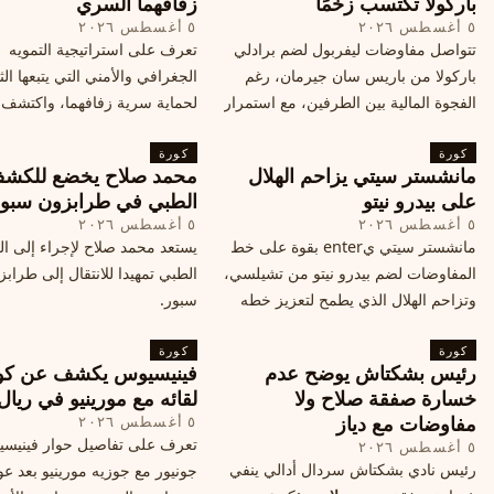
باركولا تكتسب زخمًا
زفافهما السري
٥ أغسطس ٢٠٢٦
٥ أغسطس ٢٠٢٦
تتواصل مفاوضات ليفربول لضم برادلي
تعرف على استراتيجية التمويه
باركولا من باريس سان جيرمان، رغم
الجغرافي والأمني التي يتبعها الث
الفجوة المالية بين الطرفين، مع استمرار
لحماية سرية زفافهما، واكتشف
المحادثات لتحقيق صفقة ممكنة قبل
التفاصيل الحصرية حول الحفل 
كورة
إغلاق سوق الانتقالات
كورة
في البرتغال، واعرف ما هي ال
مانشستر سيتي يزاحم الهلال
محمد صلاح يخضع للكش
القادمة في هذا الحدث العالمي
على بيدرو نيتو
الطبي في طرابزون سبو
٥ أغسطس ٢٠٢٦
٥ أغسطس ٢٠٢٦
مانشستر سيتي يenter بقوة على خط
يستعد محمد صلاح لإجراء إلى 
المفاوضات لضم بيدرو نيتو من تشيلسي،
الطبي تمهيدا للانتقال إلى طراب
وتزاحم الهلال الذي يطمح لتعزيز خطه
سبور.
الهجومي، ما هي تفاصيل الصفقة؟
كورة
كورة
رئيس بشكتاش يوضح عدم
فينيسيوس يكشف عن كو
خسارة صفقة صلاح ولا
لقائه مع مورينيو في ريال
مفاوضات مع دياز
٥ أغسطس ٢٠٢٦
تعرف على تفاصيل حوار فينيس
٥ أغسطس ٢٠٢٦
رئيس نادي بشكتاش سردال أدالي ينفي
جونيور مع جوزيه مورينيو بعد عو