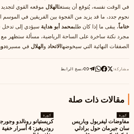
في الوقت نفسه، يُتوقع أن يستغل
الهلال
موقعه القوي لتجديد 
نجوم جدد، ما قد يزيد من الفجوة بين الفريقين في الموسم ال
ختاماً
، يبقى ما إذا كان طلب
محمد أبو هداية
سيؤدي إلى تدخل ف
مجرد نكتة ساخرة على الساحة الرياضية، مسألة ستظهر مع انط
الصفقات النهائية التي سيخوضها
الاتحاد
و
الهلال
في مسيرة
دو
مشاركة:
نسخ الرابط
مقالات ذات صلة
كورة
كورة
مفاوضات ليفربول وباريس
كريستيانو رونالدو وجورجي
سان جيرمان حول برادلي
رودريغيز: 4 أسرار خفي