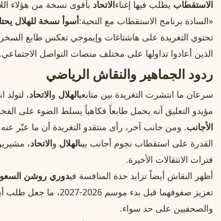
الاستقطاب
يطلب فيها إغناء
الاتحاد
بأقوى نسخة من هؤلاء اللا
«السادة برنامج الاستقطاب مع التحية:
أسوأ نسخة للهلال يحتاج
تحتوي التغريدة على هاشتاغات وإيموجي تعكس طابع السخرية
الذين أعادوا تداولها على مختلف منصات التواصل الاجتماعي.
ردود الجماهير والنقاش الرياضي
سرعان ما انتشرت التغريدة بين متابعي
الهلال
و
الاتحاد
، لتولد ا
مؤيدو التعليق أنه يحمل طابعاً فكاهياً يسلط الضوء على الفجوة
الأجانب
. ومن جانب آخر، رأى منتقدو التغريدة أن ما عبّر عنه
القدرة على استقطاب نجوم أجانب بين
الهلال
و
الاتحاد
، مشيرين
فترات الانتقالات الأخيرة.
أظهر النقاش أيضاً تزايد حدة المنافسة في
دوري روشن السعو
تعزيز صفوفهما قبل بدء موسم
والصحفيين على حد سواء.