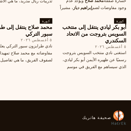
خسارة صفقة
محمد صلاح
ويؤكد عدم
تدريبات ريال مدريد، ما هي الأشي
وجود مفاوضات لضم
إبراهيم دياز
، مشيراً
طلبها منه المدرب البرتغالي؟
إلى خطة النادي المستقبلية ومفاوضات
كورة
محتملة أخرى.
كورة
أبو بكر ليادي ينتقل إلى منتخب
محمد صلاح ينتقل إلى طر
السويس بتروجت من الاتحاد
سبور التركي
السكندري
٥ أغسطس ٢٠٢٦
نادي طرابزون سبور التركي يعل
٥ أغسطس ٢٠٢٦
استغنى نادي منتخب السويس بتروجت
مفاوضاته مع محمد صلاح تمهيدا
رسميًا عن ظهيره الأيمن أبو بكر ليادي،
لصفوف الفريق، ما هي تفاصيل 
الذي سيساهم مع الفريق في موسم
ومتى سيتم الإعلان عنها رسمياً؟
جديد. وتعاقد الاتحاد السكندري مع العديد
من اللاعبين هذا الصيف، منهم ميدو
مصطفى من سموحة.
صحيفة هاتريك