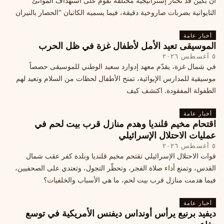
أن بكين قد تختار إستراتيجية مختلفة تقوم على استهداف الموانئ
التايوانية بضربات صاروخية دقيقة، فيما يسميه الكاتبان "الحصار بالنيران
أخبار عامة
الموسيقى تعيد الأمل لأطفال غزة في ظل الحرب
٥ أغسطس ٢٠٢٦
في شمال غزة، يقدّم معهد إدوارد سعيد الوطني للموسيقى حصصاً
موسيقية للمدارس الإيوائية، تمنح الأطفال لحظات من السلام وتعيد لهم
الطفولة المفقودة. اكتشف كيف
أخبار عامة
اقتحام مخيم قلنديا وهدم منازل قرب بيت لحم في
عمليات الاحتلال الإسرائيلي
٥ أغسطس ٢٠٢٦
قوات الاحتلال الإسرائيلي تقتحم مخيم قلنديا وبلدة كفر عقب شمال
القدس، وتمنع أداء صلاة الفجر، وتحظّر التجول، وتعتدي على الصحفيين،
فيما هدمت منازل قرب بيت لحم، ما هي الأسباب والخلفيات؟
أخبار عامة
ديفيد برنيع يرأس أونداس ديفنس الأمريكية في توسع