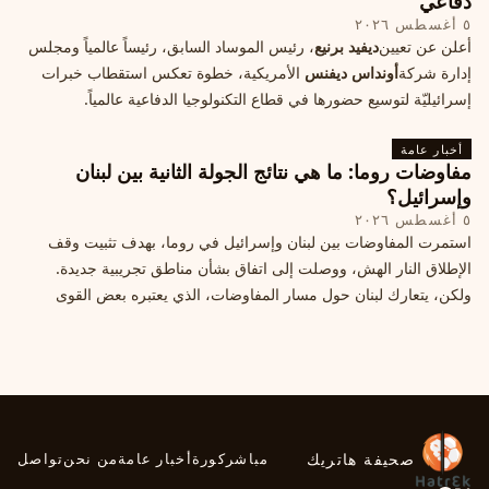
دفاعي
٥ أغسطس ٢٠٢٦
أعلن عن تعيين
ديفيد برنيع
، رئيس الموساد السابق، رئيساً عالمياً ومجلس
إدارة شركة
أونداس ديفنس
الأمريكية، خطوة تعكس استقطاب خبرات
إسرائيليّة لتوسيع حضورها في قطاع التكنولوجيا الدفاعية عالمياً.
أخبار عامة
مفاوضات روما: ما هي نتائج الجولة الثانية بين لبنان
وإسرائيل؟
٥ أغسطس ٢٠٢٦
استمرت المفاوضات بين لبنان وإسرائيل في روما، بهدف تثبيت وقف
الإطلاق النار الهش، ووصلت إلى اتفاق بشأن مناطق تجريبية جديدة.
ولكن، يتعارك لبنان حول مسار المفاوضات، الذي يعتبره بعض القوى
السياسية مدخلا لمعالجة الملفات العالقة، فيما يرى otros أنها تنازلات
ميدانية.
صحيفة هاتريك
مباشر
كورة
أخبار عامة
من نحن
تواصل