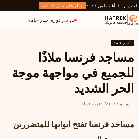
الخميس، ٦ أغسطس ٢٠٢٦
أخبار على مدار الساعة
HATREK
كورة
أخبار عامة
مباشر
صحيفة هاتريك
أخبار عامة
مساجد فرنسا ملاذًا
للجميع في مواجهة موجة
الحر الشديد
٦ يوليو ٢٠٢٦
·
3 دقيقة قراءة
مساجد فرنسا تفتح أبوابها للمتضررين