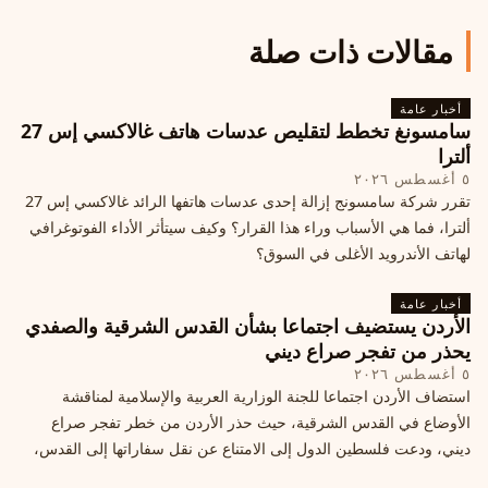
مقالات ذات صلة
أخبار عامة
سامسونغ تخطط لتقليص عدسات هاتف غالاكسي إس 27
ألترا
٥ أغسطس ٢٠٢٦
تقرر شركة سامسونج إزالة إحدى عدسات هاتفها الرائد غالاكسي إس 27
ألترا، فما هي الأسباب وراء هذا القرار؟ وكيف سيتأثر الأداء الفوتوغرافي
لهاتف الأندرويد الأغلى في السوق؟
أخبار عامة
الأردن يستضيف اجتماعا بشأن القدس الشرقية والصفدي
يحذر من تفجر صراع ديني
٥ أغسطس ٢٠٢٦
استضاف الأردن اجتماعا للجنة الوزارية العربية والإسلامية لمناقشة
الأوضاع في القدس الشرقية، حيث حذر الأردن من خطر تفجر صراع
ديني، ودعت فلسطين الدول إلى الامتناع عن نقل سفاراتها إلى القدس،
ما يزيد التوتر في المنطقة