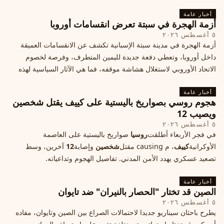
أخبار عامة
أزمة الهجرة في سبتة تعرض انقسامات أوروبا
٥ أغسطس ٢٠٢٦
أزمة الهجرة في مدينة سبتة الإسبانية تكشف عن الانقسامات العميقة
داخل أوروبا، وتعطي دفعة جديدة لليمين المتطرف، وفرصة لخصوم
الاتحاد الأوروبي لاستغلال هشاشة موقفه، فما هي الآثار السياسية لهذه
الأزمة؟
أخبار عامة
هجوم روسي بصواريخ باليستية على كييف يقتل شخصين
ويصيب 12
٥ أغسطس ٢٠٢٦
في فجر الأربعاء أطلقت
روسيا
صواريخ باليستية على العاصمة
الأوكرانية
كييف
، م causing مقتل
شخصين
وإصابة
12
آخرين، وسط
تصعيد عسكري يهدد الأمن المدني. تفاصيل الهجوم وتداعياته.
أخبار عامة
الصين قد تختار "الحصار بالنيران" ضد تايوان
٥ أغسطس ٢٠٢٦
يطرح باحثان سيناريو جديدا لاحتمالات الصراع بين الصين وتايوان، مفاده