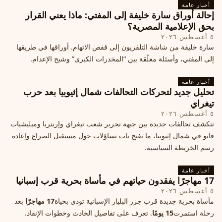
أخبار عامة
إحالة أوراق سارة خليفة إلى المفتي: ماذا يعني القرار
بحق الإعلامية المصرية؟
٥ أغسطس ٢٠٢٦
سارة خليفة من شاشة التلفزيون إلى قفص الاتهام. أوراقها في طريقها
إلى المفتي، وأسئلة معلّقة بين “المخدرات الكبرى” وشبح الإعدام.
أخبار عامة
تحليل جديد لتحركات التحالفات شمال إثيوبيا بعد حرب
تيغراي
٥ أغسطس ٢٠٢٦
تتكشف تحالفات جديدة بين جبهة تحرير شعب تيغراي وإريتريا وميليشيات
فانو في شمال إثيوبيا، ما يفتح باب تساؤلات حول مستقبل الصراع وإعادة
رسم الخريطة السياسية.
أخبار عامة
17 مهاجرًا يفقدون حياتهم في مأساة بحرية قرب إسبانيا
٥ أغسطس ٢٠٢٦
مأساة بحرية جديدة قرب جزر البليار الإسبانية تودي بحياة
17 مهاجرًا
بعد
رحلة استمرت
15 يومًا
. تعرف على تفاصيل الحادث وخطوات الإنقاذ.