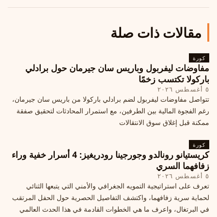
مقالات ذات صلة
كورة
مفاوضات ليفربول وباريس سان جيرمان حول برادلي
باركولا تكتسب زخمًا
٥ أغسطس ٢٠٢٦
تتواصل مفاوضات ليفربول لضم برادلي باركولا من باريس سان جيرمان،
رغم الفجوة المالية بين الطرفين، مع استمرار المحادثات لتحقيق صفقة
ممكنة قبل إغلاق سوق الانتقالات
كورة
كريستيانو رونالدو وجورجينا رودريغيز: 4 أسرار خفية وراء
زفافهما السري
٥ أغسطس ٢٠٢٦
تعرف على استراتيجية التمويه الجغرافي والأمني التي يتبعها الثنائي
لحماية سرية زفافهما، واكتشف التفاصيل الحصرية حول الحفل المرتقب
في البرتغال، واعرف ما هي الخطوات القادمة في هذا الحدث العالمي