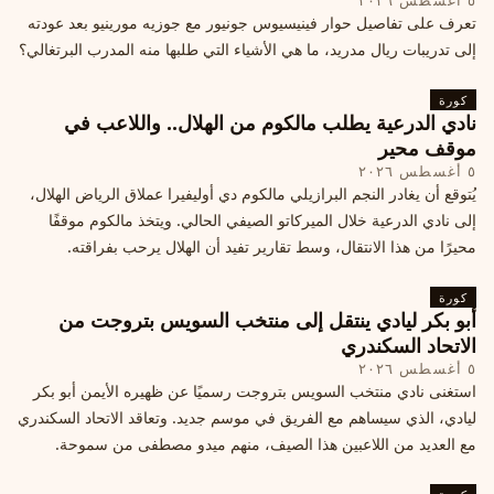
٥ أغسطس ٢٠٢٦
تعرف على تفاصيل حوار فينيسيوس جونيور مع جوزيه مورينيو بعد عودته
إلى تدريبات ريال مدريد، ما هي الأشياء التي طلبها منه المدرب البرتغالي؟
كورة
نادي الدرعية يطلب مالكوم من الهلال.. واللاعب في
موقف محير
٥ أغسطس ٢٠٢٦
يُتوقع أن يغادر النجم البرازيلي مالكوم دي أوليفيرا عملاق الرياض الهلال،
إلى نادي الدرعية خلال الميركاتو الصيفي الحالي. ويتخذ مالكوم موقفًا
محيرًا من هذا الانتقال، وسط تقارير تفيد أن الهلال يرحب بفراقته.
كورة
أبو بكر ليادي ينتقل إلى منتخب السويس بتروجت من
الاتحاد السكندري
٥ أغسطس ٢٠٢٦
استغنى نادي منتخب السويس بتروجت رسميًا عن ظهيره الأيمن أبو بكر
ليادي، الذي سيساهم مع الفريق في موسم جديد. وتعاقد الاتحاد السكندري
مع العديد من اللاعبين هذا الصيف، منهم ميدو مصطفى من سموحة.