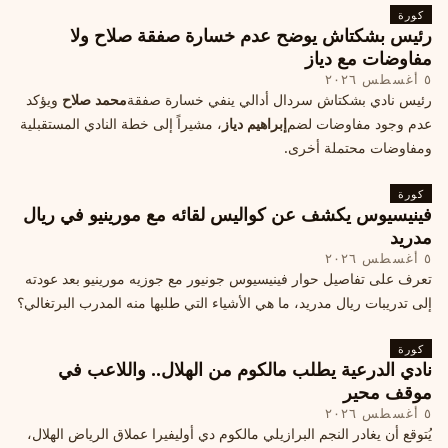
كورة
رئيس بشكتاش يوضح عدم خسارة صفقة صلاح ولا
مفاوضات مع دياز
٥ أغسطس ٢٠٢٦
رئيس نادي بشكتاش سردال أدالي ينفي خسارة صفقة
محمد صلاح
ويؤكد
عدم وجود مفاوضات لضم
إبراهيم دياز
، مشيراً إلى خطة النادي المستقبلية
ومفاوضات محتملة أخرى.
كورة
فينيسيوس يكشف عن كواليس لقائه مع مورينيو في ريال
مدريد
٥ أغسطس ٢٠٢٦
تعرف على تفاصيل حوار فينيسيوس جونيور مع جوزيه مورينيو بعد عودته
إلى تدريبات ريال مدريد، ما هي الأشياء التي طلبها منه المدرب البرتغالي؟
كورة
نادي الدرعية يطلب مالكوم من الهلال.. واللاعب في
موقف محير
٥ أغسطس ٢٠٢٦
يُتوقع أن يغادر النجم البرازيلي مالكوم دي أوليفيرا عملاق الرياض الهلال،