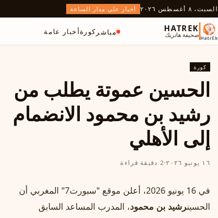
السبت، ٨ أغسطس ٢٠٢٦
أخبار على مدار الساعة
HATREK
كورة
أخبار عامة
مباشر
صحيفة هاتريك
كورة
الحسين عموتة يطلب من
رشيد بن محمود الانضمام
إلى الأهلي
١٦ يونيو ٢٠٢٦
·
2 دقيقة قراءة
في 16 يونيو 2026، أعلن موقع "سبورت7" المغربي أن
الحسين
رشيد بن محمود
، المدرب المساعد السابق