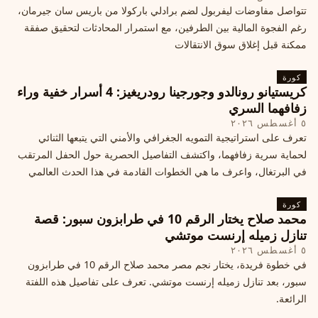
تتواصل مفاوضات ليفربول لضم برادلي باركولا من باريس سان جيرمان،
رغم الفجوة المالية بين الطرفين، مع استمرار المحادثات لتحقيق صفقة
ممكنة قبل إغلاق سوق الانتقالات
كورة
كريستيانو رونالدو وجورجينا رودريغيز: 4 أسرار خفية وراء
زفافهما السري
٥ أغسطس ٢٠٢٦
تعرف على استراتيجية التمويه الجغرافي والأمني التي يتبعها الثنائي
لحماية سرية زفافهما، واكتشف التفاصيل الحصرية حول الحفل المرتقب
في البرتغال، واعرف ما هي الخطوات القادمة في هذا الحدث العالمي
كورة
محمد صلاح يختار الرقم 10 في طرابزون سبور: قصة
تنازل زميله إرنست موتشي
٥ أغسطس ٢٠٢٦
في خطوة فريدة، يختار نجم مصر محمد صلاح الرقم 10 في طرابزون
سبور، بعد تنازل زميله إرنست موتشي. تعرف على تفاصيل هذه اللفتة
الرائعة.