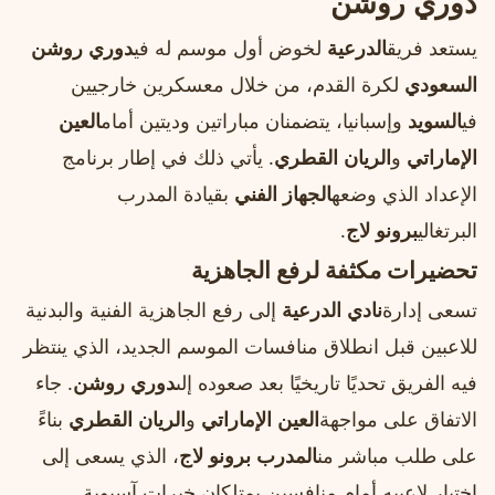
دوري روشن
يستعد فريق
الدرعية
لخوض أول موسم له في
دوري روشن
السعودي
لكرة القدم، من خلال معسكرين خارجيين
في
السويد
وإسبانيا، يتضمنان مباراتين وديتين أمام
العين
الإماراتي
و
الريان القطري
. يأتي ذلك في إطار برنامج
الإعداد الذي وضعه
الجهاز الفني
بقيادة المدرب
البرتغالي
برونو لاج
.
تحضيرات مكثفة لرفع الجاهزية
تسعى إدارة
نادي الدرعية
إلى رفع الجاهزية الفنية والبدنية
للاعبين قبل انطلاق منافسات الموسم الجديد، الذي ينتظر
فيه الفريق تحديًا تاريخيًا بعد صعوده إلى
دوري روشن
. جاء
الاتفاق على مواجهة
العين الإماراتي
و
الريان القطري
بناءً
على طلب مباشر من
المدرب برونو لاج
، الذي يسعى إلى
اختبار لاعبيه أمام منافسين يمتلكان خبرات آسيوية