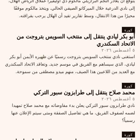
يُتوقع أن يغادر النجم البرازيلي مالكوم دي أوليفيرا عملاق الرياض الهلال،
إلى نادي الدرعية خلال الميركاتو الصيفي الحالي. ويتخذ مالكوم موقفًا
محيرًا من هذا الانتقال، وسط تقارير تفيد أن الهلال يرحب بفراقته.
كورة
أبو بكر ليادي ينتقل إلى منتخب السويس بتروجت من
الاتحاد السكندري
٥ أغسطس ٢٠٢٦
استغنى نادي منتخب السويس بتروجت رسميًا عن ظهيره الأيمن أبو بكر
ليادي، الذي سيساهم مع الفريق في موسم جديد. وتعاقد الاتحاد السكندري
مع العديد من اللاعبين هذا الصيف، منهم ميدو مصطفى من سموحة.
كورة
محمد صلاح ينتقل إلى طرابزون سبور التركي
٥ أغسطس ٢٠٢٦
نادي طرابزون سبور التركي يعلن بدء مفاوضاته مع محمد صلاح تمهيدا
لضمه لصفوف الفريق، ما هي تفاصيل الصفقة ومتى سيتم الإعلان عنها
رسمياً؟
كورة