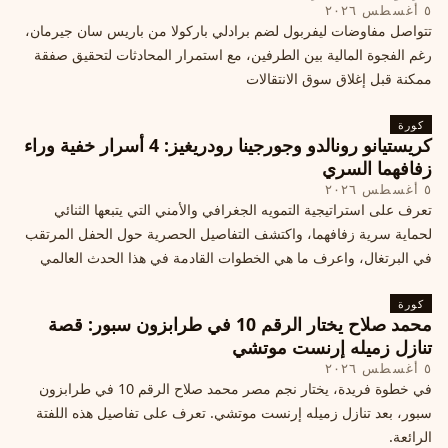
٥ أغسطس ٢٠٢٦
تتواصل مفاوضات ليفربول لضم برادلي باركولا من باريس سان جيرمان،
رغم الفجوة المالية بين الطرفين، مع استمرار المحادثات لتحقيق صفقة
ممكنة قبل إغلاق سوق الانتقالات
كورة
كريستيانو رونالدو وجورجينا رودريغيز: 4 أسرار خفية وراء
زفافهما السري
٥ أغسطس ٢٠٢٦
تعرف على استراتيجية التمويه الجغرافي والأمني التي يتبعها الثنائي
لحماية سرية زفافهما، واكتشف التفاصيل الحصرية حول الحفل المرتقب
في البرتغال، واعرف ما هي الخطوات القادمة في هذا الحدث العالمي
كورة
محمد صلاح يختار الرقم 10 في طرابزون سبور: قصة
تنازل زميله إرنست موتشي
٥ أغسطس ٢٠٢٦
في خطوة فريدة، يختار نجم مصر محمد صلاح الرقم 10 في طرابزون
سبور، بعد تنازل زميله إرنست موتشي. تعرف على تفاصيل هذه اللفتة
الرائعة.