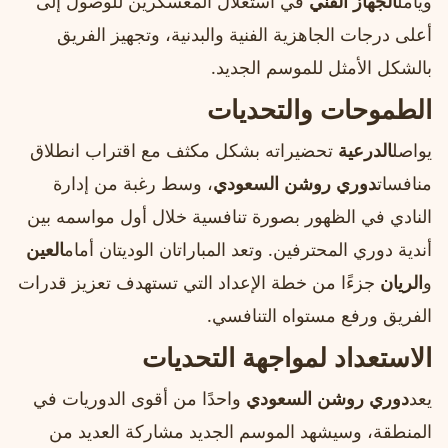
ويأمل
الجهاز الفني
في استغلال المعسكرين للوصول إلى
أعلى درجات الجاهزية الفنية والبدنية، وتجهيز الفريق
بالشكل الأمثل للموسم الجديد.
الطموحات والتحديات
يواصل
الدرعية
تحضيراته بشكل مكثف مع اقتراب انطلاق
منافسات
دوري روشن السعودي
، وسط رغبة من إدارة
النادي في الظهور بصورة تنافسية خلال أول مواسمه بين
أندية دوري المحترفين. وتعد المباراتان الوديتان أمام
العين
و
الريان
جزءًا من خطة الإعداد التي تستهدف تعزيز قدرات
الفريق ورفع مستواه التنافسي.
الاستعداد لمواجهة التحديات
يعد
دوري روشن السعودي
واحدًا من أقوى الدوريات في
المنطقة، وسيشهد الموسم الجديد مشاركة العديد من