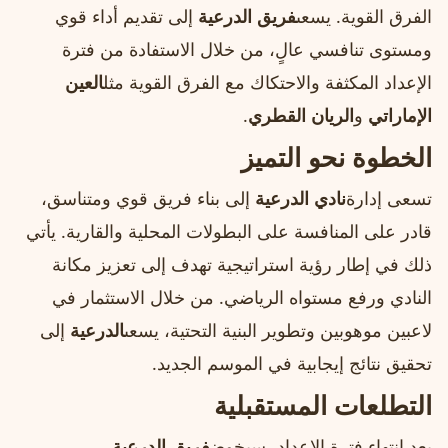
الفرق القوية. يسعى
فريق الدرعية
إلى تقديم أداء قوي
ومستوى تنافسي عالٍ، من خلال الاستفادة من فترة
الإعداد المكثفة والاحتكاك مع الفرق القوية مثل
العين
الإماراتي
و
الريان القطري
.
الخطوة نحو التميز
تسعى إدارة
نادي الدرعية
إلى بناء فريق قوي ومتناسق،
قادر على المنافسة على البطولات المحلية والقارية. يأتي
ذلك في إطار رؤية استراتيجية تهدف إلى تعزيز مكانة
النادي ورفع مستواه الرياضي. من خلال الاستثمار في
لاعبين موهوبين وتطوير البنية التحتية، يسعى
الدرعية
إلى
تحقيق نتائج إيجابية في الموسم الجديد.
التطلعات المستقبلية
بعد انتهاء فترة الإعداد، سيخوض
فريق الدرعية