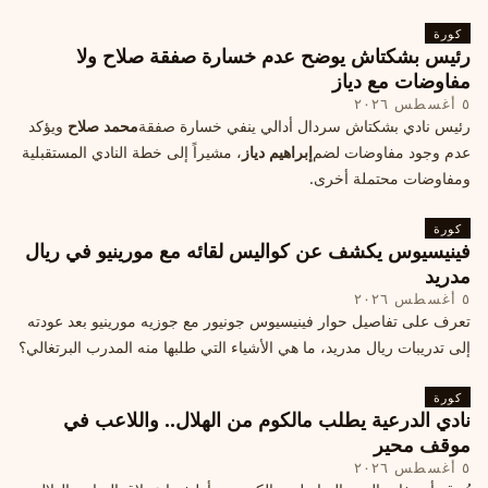
كورة
رئيس بشكتاش يوضح عدم خسارة صفقة صلاح ولا
مفاوضات مع دياز
٥ أغسطس ٢٠٢٦
رئيس نادي بشكتاش سردال أدالي ينفي خسارة صفقة
محمد صلاح
ويؤكد
عدم وجود مفاوضات لضم
إبراهيم دياز
، مشيراً إلى خطة النادي المستقبلية
ومفاوضات محتملة أخرى.
كورة
فينيسيوس يكشف عن كواليس لقائه مع مورينيو في ريال
مدريد
٥ أغسطس ٢٠٢٦
تعرف على تفاصيل حوار فينيسيوس جونيور مع جوزيه مورينيو بعد عودته
إلى تدريبات ريال مدريد، ما هي الأشياء التي طلبها منه المدرب البرتغالي؟
كورة
نادي الدرعية يطلب مالكوم من الهلال.. واللاعب في
موقف محير
٥ أغسطس ٢٠٢٦