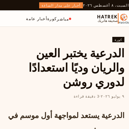
السبت، ٨ أغسطس ٢٠٢٦
أخبار على مدار الساعة
HATREK
كورة
أخبار عامة
مباشر
صحيفة هاتريك
كورة
الدرعية يختبر العين
والريان وديًا استعدادًا
لدوري روشن
٩ يوليو ٢٠٢٦
·
3 دقيقة قراءة
الدرعية يستعد لمواجهة أول موسم في