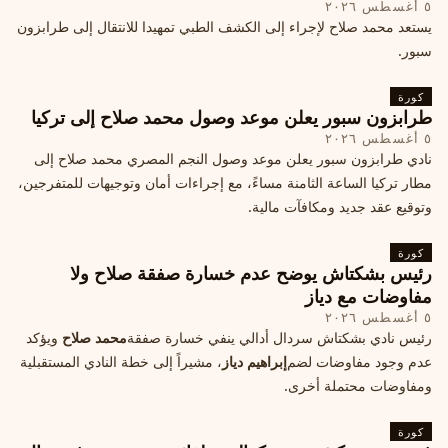
٥ أغسطس ٢٠٢٦
يستعد محمد صلاح لإجراء إلى الكشف الطبي تمهيدا للانتقال إلى طرابزون
سبور.
كورة
طرابزون سبور يعلن موعد وصول محمد صلاح إلى تركيا
٥ أغسطس ٢٠٢٦
نادي طرابزون سبور يعلن موعد وصول النجم المصري محمد صلاح إلى
مطار تركيا الساعة الثامنة مساءً، مع إجراءات أمان وتوجيهات للمتفرجين،
وتوقيع عقد جديد ومكافآت مالية.
كورة
رئيس بشكتاش يوضح عدم خسارة صفقة صلاح ولا
مفاوضات مع دياز
٥ أغسطس ٢٠٢٦
رئيس نادي بشكتاش سردال أدالي ينفي خسارة صفقة
محمد صلاح
ويؤكد
عدم وجود مفاوضات لضم
إبراهيم دياز
، مشيراً إلى خطة النادي المستقبلية
ومفاوضات محتملة أخرى.
كورة