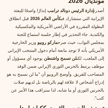
مونديال 2026
أصدرت
إدارة الرئيس دونالد ترامب
إنذارًا واضحًا للبعثة
الإيرانية التي ستشارك في
كأس العالم 2026
قبل انطلاق
البطولة المقررة في الأراضي الأمريكية والمكسيكية
والكندية. جاء التحذير في إطار جلسة استماع للجنة
بمجلس النواب، حيث صرح
ماركو روبيو
وزير الخارجية
الأمريكي بأنه لا توجد مانعة أمام دخول المنتخب الإيراني
إلى الملعب، لكن
لن تسمح واشنطن
بوجود أي مسؤول أو
موظف يرتبط بالحرس الثوري الإيراني ضمن الوفد
المصاحب للفريق. وأوضح الروبيو أن "ما لن نسمح به هو
إدراج أشخاص لا علاقة لهم بالرياضة بل لديهم صلات
بالحرس الثوري أو ما شابه، لذا سنراقب هذا الأمر عن
كثب".