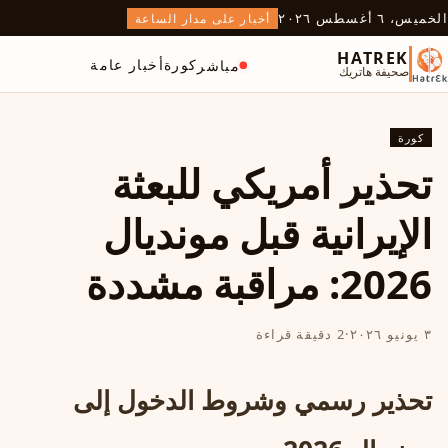
الخميس، ٦ أغسطس ٢٠٢٦
أخبار على مدار الساعة
HATREK
كورة
أخبار عامة
مباشر
صحيفة هاتريك
كورة
تحذير أمريكي للبعثة
الإيرانية قبل مونديال
2026: مراقبة مشددة
٣ يونيو ٢٠٢٦
·
2 دقيقة قراءة
تحذير رسمي وشروط الدخول إلى