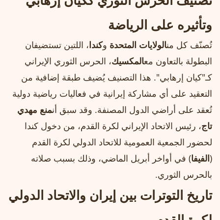
تصنيف الحرس الثوري ككيان إرهابي
وتأثيره على الرياضة
تُصنّف كل من
الولايات المتحدة
و
كندا
، اللتين تستضيفان
البطولة بالتعاون مع
المكسيك
، الحرس الثوري الإيراني
كـ"كيان إرهابي". هذا التصنيف يُضيف طبقة إضافية من
التعقيد على أي مشاركة إيرانية في فعاليات رياضية دولية
تُعقد على أراضي الدول المصنفة. وقد سبق أن
منع مهدي
تاج
، رئيس الاتحاد الإيراني لكرة القدم، من دخول كندا
لحضور الجمعية العمومية للاتحاد الدولي لكرة القدم
(
الفيفا
) في أواخر أبريل الماضي، وذلك بسبب صلاته
بالحرس الثوري.
تاريخ التوترات بين إيران والاتحاد الدولي
لكرة القدم