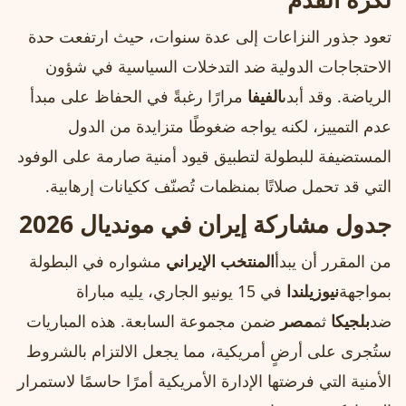
تعود جذور النزاعات إلى عدة سنوات، حيث ارتفعت حدة
الاحتجاجات الدولية ضد التدخلات السياسية في شؤون
الرياضة. وقد أبدى
الفيفا
مرارًا رغبةً في الحفاظ على مبدأ
عدم التمييز، لكنه يواجه ضغوطًا متزايدة من الدول
المستضيفة للبطولة لتطبيق قيود أمنية صارمة على الوفود
التي قد تحمل صلاتًا بمنظمات تُصنّف ككيانات إرهابية.
جدول مشاركة إيران في مونديال 2026
من المقرر أن يبدأ
المنتخب الإيراني
مشواره في البطولة
بمواجهة
نيوزيلندا
في 15 يونيو الجاري، يليه مباراة
ضد
بلجيكا
ثم
مصر
ضمن مجموعة السابعة. هذه المباريات
ستُجرى على أرضٍ أمريكية، مما يجعل الالتزام بالشروط
الأمنية التي فرضتها الإدارة الأمريكية أمرًا حاسمًا لاستمرار