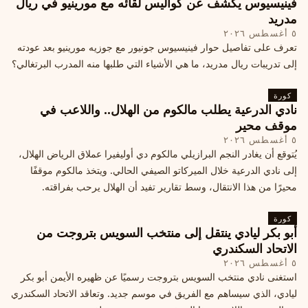
فينيسيوس يكشف عن كواليس لقائه مع مورينيو في ريال
مدريد
٥ أغسطس ٢٠٢٦
تعرف على تفاصيل حوار فينيسيوس جونيور مع جوزيه مورينيو بعد عودته
إلى تدريبات ريال مدريد، ما هي الأشياء التي طلبها منه المدرب البرتغالي؟
كورة
نادي الدرعية يطلب مالكوم من الهلال.. واللاعب في
موقف محير
٥ أغسطس ٢٠٢٦
يُتوقع أن يغادر النجم البرازيلي مالكوم دي أوليفيرا عملاق الرياض الهلال،
إلى نادي الدرعية خلال الميركاتو الصيفي الحالي. ويتخذ مالكوم موقفًا
محيرًا من هذا الانتقال، وسط تقارير تفيد أن الهلال يرحب بفراقته.
كورة
أبو بكر ليادي ينتقل إلى منتخب السويس بتروجت من
الاتحاد السكندري
٥ أغسطس ٢٠٢٦
استغنى نادي منتخب السويس بتروجت رسميًا عن ظهيره الأيمن أبو بكر
ليادي، الذي سيساهم مع الفريق في موسم جديد. وتعاقد الاتحاد السكندري