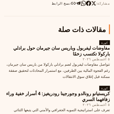
مشاركة:
نسخ الرابط
مقالات ذات صلة
كورة
مفاوضات ليفربول وباريس سان جيرمان حول برادلي
باركولا تكتسب زخمًا
٥ أغسطس ٢٠٢٦
تتواصل مفاوضات ليفربول لضم برادلي باركولا من باريس سان جيرمان،
رغم الفجوة المالية بين الطرفين، مع استمرار المحادثات لتحقيق صفقة
ممكنة قبل إغلاق سوق الانتقالات
كورة
كريستيانو رونالدو وجورجينا رودريغيز: 4 أسرار خفية وراء
زفافهما السري
٥ أغسطس ٢٠٢٦
تعرف على استراتيجية التمويه الجغرافي والأمني التي يتبعها الثنائي