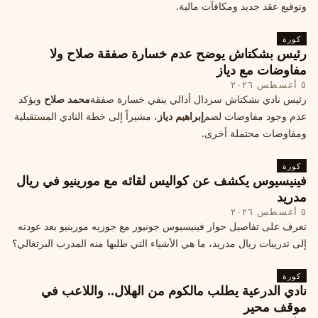
وتوقيع عقد جديد ومكافآت مالية.
كورة
رئيس بشكتاش يوضح عدم خسارة صفقة صلاح ولا
مفاوضات مع دياز
٥ أغسطس ٢٠٢٦
رئيس نادي بشكتاش سردال أدالي ينفي خسارة صفقة
محمد صلاح
ويؤكد
عدم وجود مفاوضات لضم
إبراهيم دياز
، مشيراً إلى خطة النادي المستقبلية
ومفاوضات محتملة أخرى.
كورة
فينيسيوس يكشف عن كواليس لقائه مع مورينيو في ريال
مدريد
٥ أغسطس ٢٠٢٦
تعرف على تفاصيل حوار فينيسيوس جونيور مع جوزيه مورينيو بعد عودته
إلى تدريبات ريال مدريد، ما هي الأشياء التي طلبها منه المدرب البرتغالي؟
كورة
نادي الدرعية يطلب مالكوم من الهلال.. واللاعب في
موقف محير