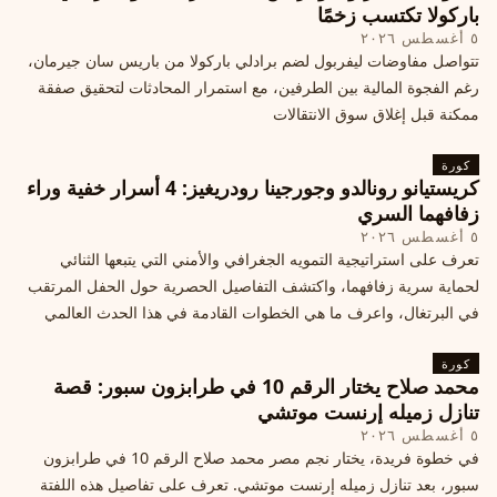
باركولا تكتسب زخمًا
٥ أغسطس ٢٠٢٦
تتواصل مفاوضات ليفربول لضم برادلي باركولا من باريس سان جيرمان،
رغم الفجوة المالية بين الطرفين، مع استمرار المحادثات لتحقيق صفقة
ممكنة قبل إغلاق سوق الانتقالات
كورة
كريستيانو رونالدو وجورجينا رودريغيز: 4 أسرار خفية وراء
زفافهما السري
٥ أغسطس ٢٠٢٦
تعرف على استراتيجية التمويه الجغرافي والأمني التي يتبعها الثنائي
لحماية سرية زفافهما، واكتشف التفاصيل الحصرية حول الحفل المرتقب
في البرتغال، واعرف ما هي الخطوات القادمة في هذا الحدث العالمي
كورة
محمد صلاح يختار الرقم 10 في طرابزون سبور: قصة
تنازل زميله إرنست موتشي
٥ أغسطس ٢٠٢٦
في خطوة فريدة، يختار نجم مصر محمد صلاح الرقم 10 في طرابزون
سبور، بعد تنازل زميله إرنست موتشي. تعرف على تفاصيل هذه اللفتة