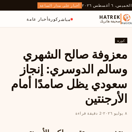
الخميس، ٦ أغسطس ٢٠٢٦
أخبار على مدار الساعة
HATREK
كورة
أخبار عامة
مباشر
صحيفة هاتريك
كورة
معزوفة صالح الشهري
وسالم الدوسري: إنجاز
سعودي يظل صامدًا أمام
الأرجنتين
٨ يوليو ٢٠٢٦
·
2 دقيقة قراءة