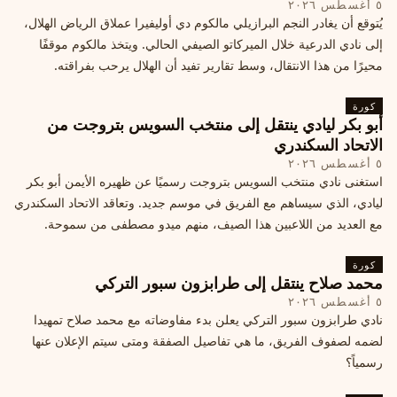
٥ أغسطس ٢٠٢٦
يُتوقع أن يغادر النجم البرازيلي مالكوم دي أوليفيرا عملاق الرياض الهلال،
إلى نادي الدرعية خلال الميركاتو الصيفي الحالي. ويتخذ مالكوم موقفًا
محيرًا من هذا الانتقال، وسط تقارير تفيد أن الهلال يرحب بفراقته.
كورة
أبو بكر ليادي ينتقل إلى منتخب السويس بتروجت من
الاتحاد السكندري
٥ أغسطس ٢٠٢٦
استغنى نادي منتخب السويس بتروجت رسميًا عن ظهيره الأيمن أبو بكر
ليادي، الذي سيساهم مع الفريق في موسم جديد. وتعاقد الاتحاد السكندري
مع العديد من اللاعبين هذا الصيف، منهم ميدو مصطفى من سموحة.
كورة
محمد صلاح ينتقل إلى طرابزون سبور التركي
٥ أغسطس ٢٠٢٦
نادي طرابزون سبور التركي يعلن بدء مفاوضاته مع محمد صلاح تمهيدا
لضمه لصفوف الفريق، ما هي تفاصيل الصفقة ومتى سيتم الإعلان عنها
رسمياً؟