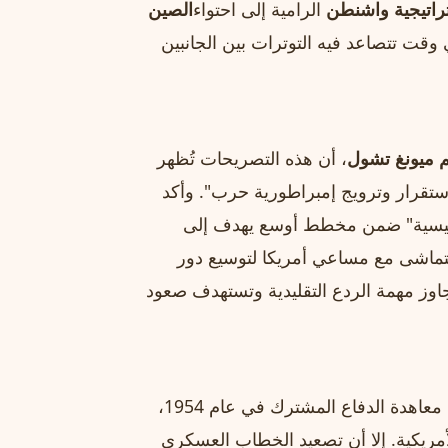
راتيجية واشنطن
الرامية إلى احتواء
الصين
 وقت تتصاعد فيه التوترات بين الجانبين
 ميونغ تشول
، أن هذه التصريحات تُظهر
ستقرار وترويج إمبراطورية حرب". وأكد
رئيسية" ضمن مخطط أوسع يهدف إلى
تماشى مع مساعي أمريكا لتوسيع دور
اوز مهمة الردع التقليدية وتستهدف صعود
حليفا استراتيجيا للولايات المتحدة منذ توقيع معاهدة الدفاع المشترك في عام 1954،
مريكية. إلا أن تصعيد الخطاب العسكري