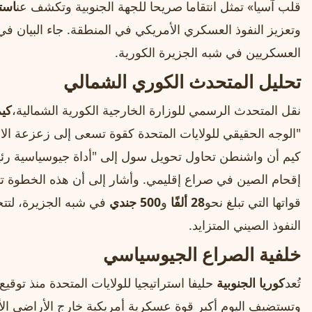
قلب آسيا» تمثل انتقاما صريحا للجهة الجنوبية وتكشف عن
است
وتعزيز النفوذ العسكري الأمريكي في المنطقة. جاء البيان في
العسكريين في شبه الجزيرة الكورية.
تحليل المتحدث الكوري الشمالي
نقل المتحدث الرسمي للوزارة الخارجية الكورية الشمالية،
كيم
"الوجه الحقيقي للولايات المتحدة كقوة تسعى إلى زعزعة الا
كيم أن واشنطن تحاول تحويل سول إلى "أداة جيوسياسية 
إقحام الصين في صراع إقليمي. وأشار إلى أن هذه الخطوة ت
قواتها التي تبلغ نحو
28 ألفًا
و
500 جندي
في شبه الجزيرة، لتتج
النفوذ الصيني المتزايد.
خلفية الصراع الجيوسياسي
تُعد
كوريا الجنوبية
وتستضيف اليوم أكبر قوة عسكرية أمريكية خارج الأراضي الأ