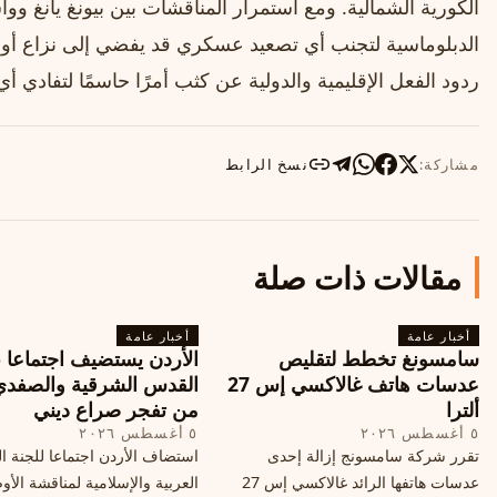
الكورية الشمالية. ومع استمرار المناقشات بين بيونغ يانغ و
الدبلوماسية لتجنب أي تصعيد عسكري قد يفضي إلى نزاع أوس
ردود الفعل الإقليمية والدولية عن كثب أمرًا حاسمًا لتفادي 
مشاركة:
نسخ الرابط
مقالات ذات صلة
أخبار عامة
أخبار عامة
سامسونغ تخطط لتقليص
الأردن يستضيف اجتماعا 
عدسات هاتف غالاكسي إس 27
القدس الشرقية والصفدي
ألترا
من تفجر صراع ديني
٥ أغسطس ٢٠٢٦
٥ أغسطس ٢٠٢٦
تقرر شركة سامسونج إزالة إحدى
استضاف الأردن اجتماعا للجنة ال
عدسات هاتفها الرائد غالاكسي إس 27
العربية والإسلامية لمناقشة الأ