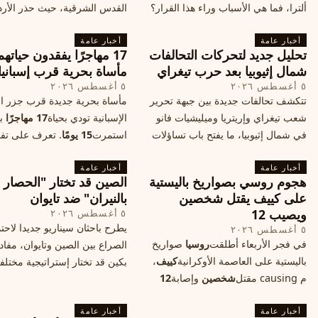
ألترا، فما هي الأسباب وراء هذا القرار؟
القدس الشرقية، حيث حذر الأر
وكيف سيتأثر الأداء الفوتوغرافي لهاتف
خطر تفجر صراع ديني، ودعت 
أخبار عامة
الأندرويد الأغلى في السوق؟
أخبار عامة
الدول إلى الامتناع عن نقل سفارا
تحليل جديد لتحركات التحالفات
17 مهاجرًا يفقدون حياته
القدس، ما يزيد التوتر في المنط
شمال إثيوبيا بعد حرب تيغراي
مأساة بحرية قرب إسبانيا
٥ أغسطس ٢٠٢٦
٥ أغسطس ٢٠٢٦
تتكشف تحالفات جديدة بين جبهة تحرير
مأساة بحرية جديدة قرب جزر الب
شعب تيغراي وإريتريا وميليشيات فانو
الإسبانية تودي بحياة
17 مهاجرًا
بع
في شمال إثيوبيا، ما يفتح باب تساؤلات
استمرت
15 يومًا
. تعرف على تف
حول مستقبل الصراع وإعادة رسم
الحادث وخطوات الإنقاذ.
أخبار عامة
الخريطة السياسية.
أخبار عامة
هجوم روسي بصواريخ باليستية
الصين قد تختار "الحصار
على كييف يقتل شخصين
بالنيران" ضد تايوان
ويصيب 12
٥ أغسطس ٢٠٢٦
يطرح باحثان سيناريو جديدا لاحت
٥ أغسطس ٢٠٢٦
في فجر الأربعاء أطلقت
روسيا
صواريخ
الصراع بين الصين وتايوان، مفاد
باليستية على العاصمة الأوكرانية
كييف
،
بكين قد تختار إستراتيجية مختلف
م causing مقتل
شخصين
وإصابة
12
على استهداف الموانئ التايواني
آخرين، وسط تصعيد عسكري يهدد الأمن
صاروخية دقيقة، فيما يسميه الكا
أخبار عامة
المدني. تفاصيل الهجوم وتداعياته.
أخبار عامة
"الحصار بالنيران