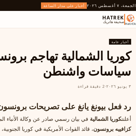
الجمعة، ٧ أغسطس ٢٠٢٦
أخبار على مدار الساعة
HATREK
صحيفة هاتريك
أخبار عامة
كوريا الشمالية تهاجم برون
سياسات واشنطن
٣ يونيو ٢٠٢٦
·
2 دقيقة قراءة
رد فعل بيونغ يانغ على تصريحات برونسون
أعلنت
كوريا الشمالية
في بيان رسمي صادر عن وكالة الأنباء المر
كزافييه برونسون
، قائد القوات الأمريكية في كوريا الجنوب