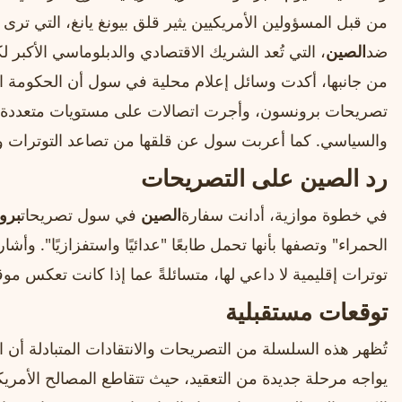
من قبل المسؤولين الأمريكيين يثير قلق بيونغ يانغ، التي ترى
ضد
الصين
، التي تُعد الشريك الاقتصادي والدبلوماسي الأكبر لك
من جانبها، أكدت وسائل إعلام محلية في سول أن الحكومة الك
تصريحات برونسون، وأجرت اتصالات على مستويات متعددة مع ا
والسياسي. كما أعربت سول عن قلقها من تصاعد التوترات وتأث
رد الصين على التصريحات
في خطوة موازية، أدانت سفارة
الصين
في سول تصريحات
برو
الحمراء" وتصفها بأنها تحمل طابعًا "عدائيًا واستفزازيًا". و
توترات إقليمية لا داعي لها، متسائلةً عما إذا كانت تعكس مو
توقعات مستقبلية
تُظهر هذه السلسلة من التصريحات والانتقادات المتبادلة أن 
يواجه مرحلة جديدة من التعقيد، حيث تتقاطع المصالح الأمريكية،