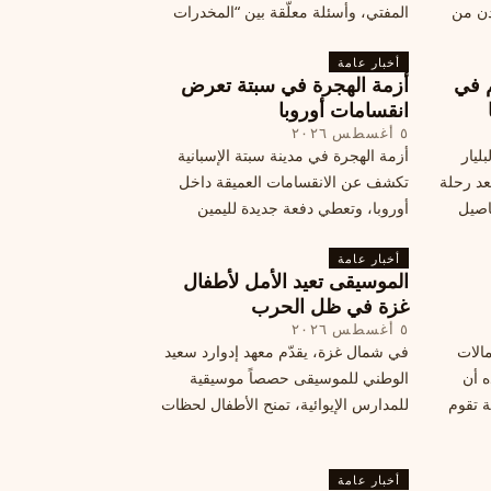
دن من
المفتي، وأسئلة معلّقة بين “المخدرات
فلسطين
الكبرى” وشبح الإعدام.
تها إلى
أخبار عامة
م في
أزمة الهجرة في سبتة تعرض
قة
انقسامات أوروبا
٥ أغسطس ٢٠٢٦
ليار
أزمة الهجرة في مدينة سبتة الإسبانية
د رحلة
تكشف عن الانقسامات العميقة داخل
اصيل
أوروبا، وتعطي دفعة جديدة لليمين
المتطرف، وفرصة لخصوم الاتحاد
أخبار عامة
الأوروبي لاستغلال هشاشة موقفه، فما
الموسيقى تعيد الأمل لأطفال
هي الآثار السياسية لهذه الأزمة؟
غزة في ظل الحرب
٥ أغسطس ٢٠٢٦
مالات
في شمال غزة، يقدّم معهد إدوارد سعيد
ه أن
الوطني للموسيقى حصصاً موسيقية
ة تقوم
للمدارس الإيوائية، تمنح الأطفال لحظات
ة بضربات
من السلام وتعيد لهم الطفولة المفقودة.
تبان
اكتشف كيف
أخبار عامة