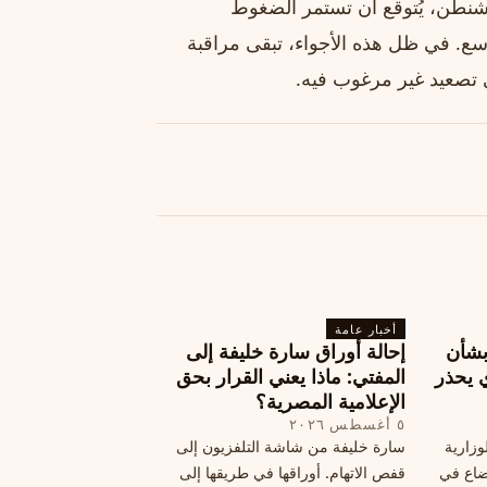
واشنطن، يُتوقع أن تستمر الضغوط
ع. في ظل هذه الأجواء، تبقى مراقبة
أي تصعيد غير مرغوب فيه.
أخبار عامة
بشأن
إحالة أوراق سارة خليفة إلى
 يحذر
المفتي: ماذا يعني القرار بحق
الإعلامية المصرية؟
٥ أغسطس ٢٠٢٦
وزارية
سارة خليفة من شاشة التلفزيون إلى
وضاع في
قفص الاتهام. أوراقها في طريقها إلى