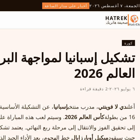
الجمعة، ٧ أغسطس ٢٠٢٦
أخبار على مدار الساعة
HATREK
صحيفة هاتريك
كورة
تشكيل إسبانيا لمواجهة الب
العالم 2026
٦ يوليو ٢٠٢٦
·
2 دقيقة قراءة
أعلن
دي لا فوينتي
، مدرب منتخب
إسبانيا
، عن التشكيلة الأساسي
16 من بطولة
كأس العالم 2026
. وسيتم لعب هذه المباراة عل
إلى تحقيق الفوز والانتقال إلى مرحلة ربع النهائي. يعتمد تشكي
حيث سيقود
ميكيل أويارزابال
خط الهجوم، بعد الأداء الجيد ال