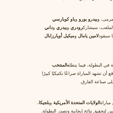
رمى، و
بيدرو بورو
و
باو كوبارسي
لملعب، سيشارك
رودري
و
بيدري
و
داني
 سيقود
لامين يامال
و
ميكيل أويارزابال
ة في البطولة، فيما يتطلع
المنتخب
 تشهد المباراة صراعًا تكتيكيًا كبيرًا
لى صناعة الفارق.
مباراة
الولايات المتحدة الأمريكية
و
بلجيكا
،
ن لتحقيق نتائج إيجابية وتصدر البطولة.