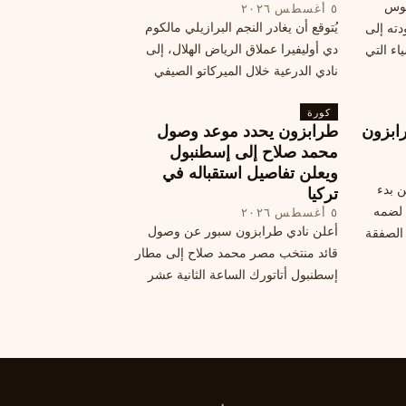
يوس
٥ أغسطس ٢٠٢٦
يُتوقع أن يغادر النجم البرازيلي مالكوم
دته إلى
دي أوليفيرا عملاق الرياض الهلال، إلى
اء التي
نادي الدرعية خلال الميركاتو الصيفي
الحالي. ويتخذ مالكوم موقفًا محيرًا من
كورة
هذا الانتقال، وسط تقارير تفيد أن الهلال
ابزون
طرابزون يحدد موعد وصول
يرحب بفراقته.
محمد صلاح إلى إسطنبول
ويعلن تفاصيل استقباله في
ن بدء
تركيا
 لضمه
٥ أغسطس ٢٠٢٦
أعلن نادي طرابزون سبور عن وصول
الصفقة
قائد منتخب مصر محمد صلاح إلى مطار
إسطنبول أتاتورك الساعة الثانية عشر
ظهرًا يوم الأربعاء، مع تفاصيل العقد
والرواتب ومواعيد المباريات القادمة.
تعرف على كل ما يتعلق بالصفقة
التركية الكبرى.