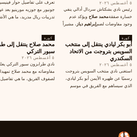
تعرف على تفاصيل حوار فينيس
٥ أغسطس ٢٠٢٦
رئيس نادي بشكتاش سردال أدالي ينفي
جونيور مع جوزيه مورينيو بعد عو
خسارة صفقة
محمد صلاح
ويؤكد عدم
تدريبات ريال مدريد، ما هي الأشي
وجود مفاوضات لضم
إبراهيم دياز
، مشيراً
طلبها منه المدرب البرتغالي؟
إلى خطة النادي المستقبلية ومفاوضات
كورة
محتملة أخرى.
كورة
أبو بكر ليادي ينتقل إلى منتخب
محمد صلاح ينتقل إلى طر
السويس بتروجت من الاتحاد
سبور التركي
السكندري
٥ أغسطس ٢٠٢٦
نادي طرابزون سبور التركي يعل
٥ أغسطس ٢٠٢٦
استغنى نادي منتخب السويس بتروجت
مفاوضاته مع محمد صلاح تمهيدا
رسميًا عن ظهيره الأيمن أبو بكر ليادي،
لصفوف الفريق، ما هي تفاصيل 
الذي سيساهم مع الفريق في موسم
ومتى سيتم الإعلان عنها رسمياً؟
جديد. وتعاقد الاتحاد السكندري مع العديد
من اللاعبين هذا الصيف، منهم ميدو
مصطفى من سموحة.