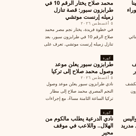
نا
محمد صلاح يختار الرقم 10 في
ة وراء
طرابزون سبور: قصة تنازل
زميله إرنست موتشي
٥ أغسطس ٢٠٢٦
في خطوة فريدة، يختار نجم مصر محمد
نائي
صلاح الرقم 10 في طرابزون سبور، بعد
تنازل زميله إرنست موتشي. تعرف على
المرتقب
تفاصيل هذه اللفتة الرائعة.
خطوات
كورة
ف
طرابزون سبور يعلن موعد
ر
وصول محمد صلاح إلى تركيا
٥ أغسطس ٢٠٢٦
الكشف
نادي طرابزون سبور يعلن موعد وصول
زون
النجم المصري محمد صلاح إلى مطار
تركيا الساعة الثامنة مساءً، مع إجراءات
أمان وتوجيهات للمتفرجين، وتوقيع عقد
كورة
جديد ومكافآت مالية.
اليس
نادي الدرعية يطلب مالكوم من
 مدريد
الهلال.. واللاعب في موقف
محير