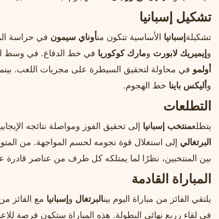
تشكيل إسبانيا
تشكيلة
إسبانيا
الأساسية تتكون من
أوناي سيمون
في حراسة الم
و
إيميريك لابورت
و
مارك كوكوريا
في خط الدفاع. في وسط ا
أولمو
في محاولة لتحقيق السيطرة على مجريات اللعب. بينما
و
أليكس باينا
خط الهجوم.
التطلعات
يتطلع
منتخب إسبانيا
إلى تحقيق الفوز ومواصلة نتائجه الإيجابي
البرتغالي
إلى استغلال قوة نجومه لحسم المواجهة. من المتوقع أن
بين المنتخبين، نظرًا لما يمتلكه كل طرف من عناصر قادرة ع
المباراة القادمة
يلتقي الفائز من مباراة اليوم بين
البرتغال
و
إسبانيا
مع الفائز من 
في لقاء رربع نهائي البطولة. هذه المباراة ستكون فرصة للاعبي