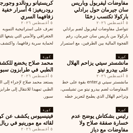
مفاوضات ليفربول وباريس
كريستيانو رونالدو وجورجي
سان جيرمان حول برادلي
رودريغيز: 4 أسرار خفي
باركولا تكتسب زخمًا
زفافهما السري
٥ أغسطس ٢٠٢٦
٥ أغسطس ٢٠٢٦
تتواصل مفاوضات ليفربول لضم برادلي
تعرف على استراتيجية التمويه
باركولا من باريس سان جيرمان، رغم
الجغرافي والأمني التي يتبعها الث
الفجوة المالية بين الطرفين، مع استمرار
لحماية سرية زفافهما، واكتشف
المحادثات لتحقيق صفقة ممكنة قبل
التفاصيل الحصرية حول الحفل 
كورة
إغلاق سوق الانتقالات
كورة
في البرتغال، واعرف ما هي ال
مانشستر سيتي يزاحم الهلال
محمد صلاح يخضع للكش
القادمة في هذا الحدث العالمي
على بيدرو نيتو
الطبي في طرابزون سبو
٥ أغسطس ٢٠٢٦
٥ أغسطس ٢٠٢٦
مانشستر سيتي يenter بقوة على خط
يستعد محمد صلاح لإجراء إلى 
المفاوضات لضم بيدرو نيتو من تشيلسي،
الطبي تمهيدا للانتقال إلى طراب
وتزاحم الهلال الذي يطمح لتعزيز خطه
سبور.
الهجومي، ما هي تفاصيل الصفقة؟
كورة
كورة
رئيس بشكتاش يوضح عدم
فينيسيوس يكشف عن كو
خسارة صفقة صلاح ولا
لقائه مع مورينيو في ريال
مفاوضات مع دياز
٥ أغسطس ٢٠٢٦