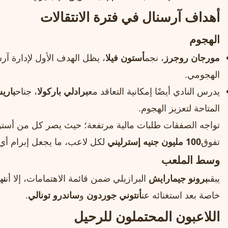
أهداف آرسنال في فترة الانتقالات
الهجوم
مورجان روجرز
، نجم
أستون فيلا
، يظل الهدف الأول لإدارة آر
الهجومي.
يدرس النادي أيضًا إمكانية التعاقد مع
برادلي باركولا
، جناح
باري
المتاحة لتعزيز الهجوم.
تواجه الصفقات طلبات مالية مرتفعة؛ حيث يصر كل من أستو
تفوق
100 مليون جنيه إسترليني
لكل لاعب، ما يجعل إبرام أي م
وسط الملعب
يبقى
برونو جيمارايش
البرازيلي ضمن قائمة الاهتمامات، إلا أن
ني
خاصة بعد استغنائه عن
أنتوني جوردون
و
ساندرو تونالي
.
اللاعبون المحتملون للرحيل