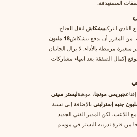
صفقات المستهدفة.
ش
النادي التركي
بيشكاش
لنقل الجناح
ية. من المقرر أن يدفع بيشكاش
18 مليون
متغيرة مرتبطة بالأداء. لا يزال الجانبان
ع إكمال الصفقة بعد انتهاء مشاركات
ي
قناع
جيريمي مونجا
، موهبة
ليستر سيتي
بالإضافة إلى نسبة
ع اللاعب، لكن المدير الفني الجديد
جا من فترة تدريبه لليستر في موسم