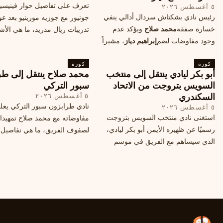
تعرف على تفاصيل حوار فينيس
٥ أغسطس ٢٠٢٦
رئيس نادي بشكتاش سردال أدالي ينفي
جونيور مع جوزيه مورينيو بعد عو
خسارة صفقة
محمد صلاح
ويؤكد عدم
تدريبات ريال مدريد، ما هي الأشي
وجود مفاوضات لضم
إبراهيم دياز
، مشيراً
طلبها منه المدرب البرتغالي؟
إلى خطة النادي المستقبلية ومفاوضات
كورة
محتملة أخرى.
كورة
أبو بكر ليادي ينتقل إلى منتخب
محمد صلاح ينتقل إلى طر
السويس بتروجت من الاتحاد
سبور التركي
السكندري
٥ أغسطس ٢٠٢٦
نادي طرابزون سبور التركي يعل
٥ أغسطس ٢٠٢٦
استغنى نادي منتخب السويس بتروجت
مفاوضاته مع محمد صلاح تمهيدا
رسميًا عن ظهيره الأيمن أبو بكر ليادي،
لصفوف الفريق، ما هي تفاصيل 
الذي سيساهم مع الفريق في موسم
ومتى سيتم الإعلان عنها رسمياً؟
جديد. وتعاقد الاتحاد السكندري مع العديد
من اللاعبين هذا الصيف، منهم ميدو
مصطفى من سموحة.