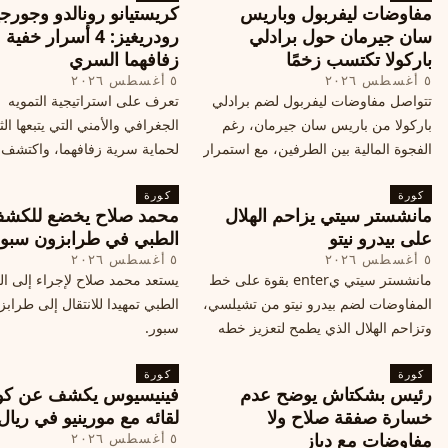
مفاوضات ليفربول وباريس
كريستيانو رونالدو وجورجي
سان جيرمان حول برادلي
رودريغيز: 4 أسرار خفي
باركولا تكتسب زخمًا
زفافهما السري
٥ أغسطس ٢٠٢٦
٥ أغسطس ٢٠٢٦
تتواصل مفاوضات ليفربول لضم برادلي
تعرف على استراتيجية التمويه
باركولا من باريس سان جيرمان، رغم
الجغرافي والأمني التي يتبعها الث
الفجوة المالية بين الطرفين، مع استمرار
لحماية سرية زفافهما، واكتشف
المحادثات لتحقيق صفقة ممكنة قبل
التفاصيل الحصرية حول الحفل 
كورة
إغلاق سوق الانتقالات
كورة
في البرتغال، واعرف ما هي ال
مانشستر سيتي يزاحم الهلال
محمد صلاح يخضع للكش
القادمة في هذا الحدث العالمي
على بيدرو نيتو
الطبي في طرابزون سبو
٥ أغسطس ٢٠٢٦
٥ أغسطس ٢٠٢٦
مانشستر سيتي يenter بقوة على خط
يستعد محمد صلاح لإجراء إلى 
المفاوضات لضم بيدرو نيتو من تشيلسي،
الطبي تمهيدا للانتقال إلى طراب
وتزاحم الهلال الذي يطمح لتعزيز خطه
سبور.
الهجومي، ما هي تفاصيل الصفقة؟
كورة
كورة
رئيس بشكتاش يوضح عدم
فينيسيوس يكشف عن كو
خسارة صفقة صلاح ولا
لقائه مع مورينيو في ريال
مفاوضات مع دياز
٥ أغسطس ٢٠٢٦