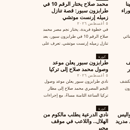
نا
محمد صلاح يختار الرقم 10 في
ة وراء
طرابزون سبور: قصة تنازل
زميله إرنست موتشي
٥ أغسطس ٢٠٢٦
في خطوة فريدة، يختار نجم مصر محمد
نائي
صلاح الرقم 10 في طرابزون سبور، بعد
تنازل زميله إرنست موتشي. تعرف على
المرتقب
تفاصيل هذه اللفتة الرائعة.
خطوات
كورة
ف
طرابزون سبور يعلن موعد
ر
وصول محمد صلاح إلى تركيا
٥ أغسطس ٢٠٢٦
الكشف
نادي طرابزون سبور يعلن موعد وصول
زون
النجم المصري محمد صلاح إلى مطار
تركيا الساعة الثامنة مساءً، مع إجراءات
أمان وتوجيهات للمتفرجين، وتوقيع عقد
كورة
جديد ومكافآت مالية.
اليس
نادي الدرعية يطلب مالكوم من
 مدريد
الهلال.. واللاعب في موقف
محير