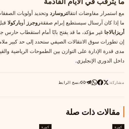
ما يترقب في الأيام القادمة
مع استمرار مفاوضات انتقال
تروسارد
وتحديد أولويات الصفقات
ما إذا كان آرسنال سيستطيع إبرام صفقة
روجرز
أو
باركولا
قبل 
أريزابالاجا
غير مؤكد، ما قد يفتح بابًا أمام استقطاب حارس ج
إن تطورات سوق الانتقالات الصيفي ستحدد إلى حد كبير ملام
مدى قدرة الإدارة على التوازن بين الطموحات الرياضية والقي
داخل الدوري الإنجليزي.
مشاركة:
نسخ الرابط
مقالات ذات صلة
كورة
كورة