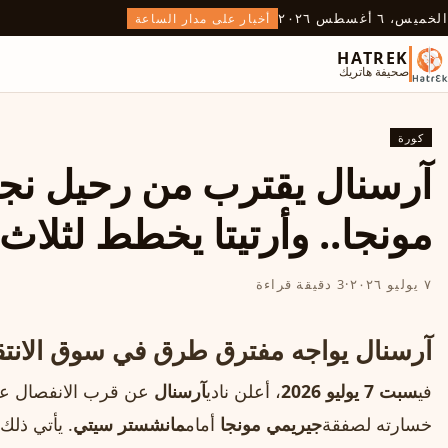
الخميس، ٦ أغسطس ٢٠٢٦
أخبار على مدار الساعة
HATREK
صحيفة هاتريك
كورة
آرسنال يقترب من رحيل ن
مونجا.. وأرتيتا يخطط لثلا
٧ يوليو ٢٠٢٦
·
3 دقيقة قراءة
آرسنال يواجه مفترق طرق في سوق الانتق
في
سبت 7 يوليو 2026
، أعلن نادي
آرسنال
عن قرب الانفصال عن 
خسارته لصفقة
جيريمي مونجا
أمام
مانشستر سيتي
. يأتي ذل