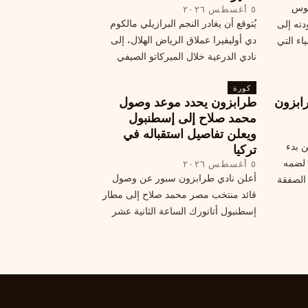
يوس
٥ أغسطس ٢٠٢٦
يُتوقع أن يغادر النجم البرازيلي مالكوم
دته إلى
دي أوليفيرا عملاق الرياض الهلال، إلى
اء التي
نادي الدرعية خلال الميركاتو الصيفي
الحالي. ويتخذ مالكوم موقفًا محيرًا من
كورة
هذا الانتقال، وسط تقارير تفيد أن الهلال
ابزون
طرابزون يحدد موعد وصول
يرحب بفراقته.
محمد صلاح إلى إسطنبول
ويعلن تفاصيل استقباله في
ن بدء
تركيا
 لضمه
٥ أغسطس ٢٠٢٦
أعلن نادي طرابزون سبور عن وصول
الصفقة
قائد منتخب مصر محمد صلاح إلى مطار
إسطنبول أتاتورك الساعة الثانية عشر
ظهرًا يوم الأربعاء، مع تفاصيل العقد
والرواتب ومواعيد المباريات القادمة.
تعرف على كل ما يتعلق بالصفقة
التركية الكبرى.