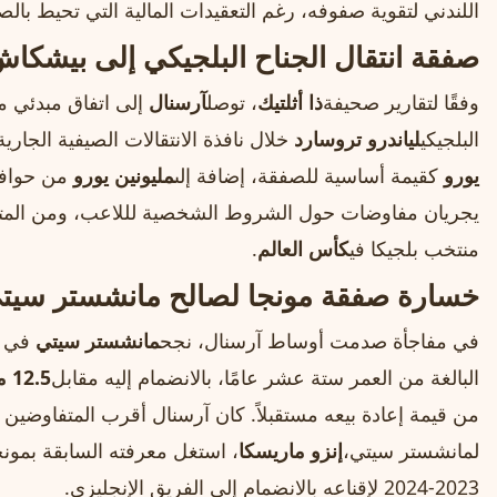
اللندني لتقوية صفوفه، رغم التعقيدات المالية التي تحيط بال
صفقة انتقال الجناح البلجيكي إلى بيشكا
وفقًا لتقارير صحيفة
ذا أثلتيك
، توصل
آرسنال
إلى اتفاق مبدئي مع 
البلجيكي
لياندرو تروسارد
خلال نافذة الانتقالات الصيفية الجار
يورو
كقيمة أساسية للصفقة، إضافة إلى
مليونين يورو
من حوافز 
يجريان مفاوضات حول الشروط الشخصية لللاعب، ومن المتوق
منتخب بلجيكا في
كأس العالم
.
خسارة صفقة مونجا لصالح مانشستر سيت
في مفاجأة صدمت أوساط آرسنال، نجح
مانشستر سيتي
في إ
البالغة من العمر ستة عشر عامًا، بالانضمام إليه مقابل
12.5 مليون جنيه إسترليني
من قيمة إعادة بيعه مستقبلاً. كان آرسنال أقرب المتفاوضين م
لمانشستر سيتي،
إنزو ماريسكا
، استغل معرفته السابقة بمون
2023‑2024 لإقناعه بالانضمام إلى الفريق الإنجليزي.