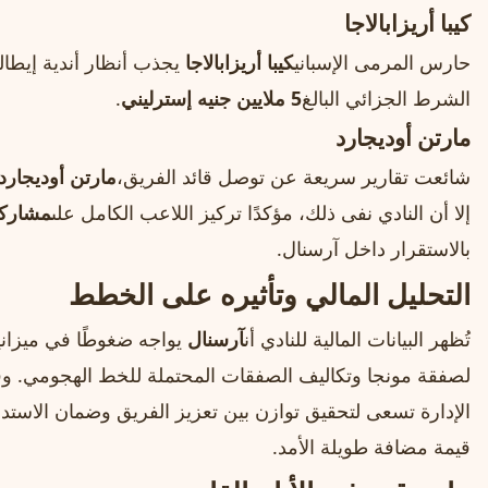
كيبا أريزابالاجا
حارس المرمى الإسباني
كيبا أريزابالاجا
يجذب أنظار أندية إيطالي
الشرط الجزائي البالغ
5 ملايين جنيه إسترليني
.
مارتن أوديجارد
شائعت تقارير سريعة عن توصل قائد الفريق،
مارتن أوديجارد
إلا أن النادي نفى ذلك، مؤكدًا تركيز اللاعب الكامل على
مشاركا
بالاستقرار داخل آرسنال.
التحليل المالي وتأثيره على الخطط
تُظهر البيانات المالية للنادي أن
آرسنال
يواجه ضغوطًا في ميزانية
لصفقة مونجا وتكاليف الصفقات المحتملة للخط الهجومي. و
الإدارة تسعى لتحقيق توازن بين تعزيز الفريق وضمان الاستد
قيمة مضافة طويلة الأمد.