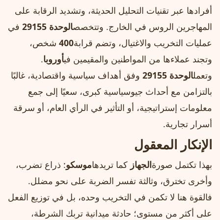
أفرادها عبر تقنيات التحليل الحديثة، وتشديد الرقابة على
المهاجرين الروس في الخارج. وتتخصص
الوحدة 29155
في
عمليات التخريب والاغتيال، وتضم قرابة
400
شخص،
وتجند عملاءها من المواطنين والمقيمين في
أوروبا
.
وتعمل
الوحدة 29155
وفق أهداف سياسية واقتصادية، غالبًا
بالتزامن مع أحداث جيوسياسية كبرى، سعيًا إلى جمع
معلومات إستراتيجية، أو التأثير في الرأي العام، أو سرقة
أسرار تجارية.
الإنكار المعقول
بهذا تكتمل صورة
الجهاز
كما تريدها
موسكو
: ذراع تضرب،
وأخرى تخترق، وثالثة تفسر الضربة على نحو مضلل.
فالقوة هنا لا تكمن في التخريب وحده، بل في توزيع الفعل
على أكثر من مستوى؛ حادثة ميدانية تربك الشرطة،