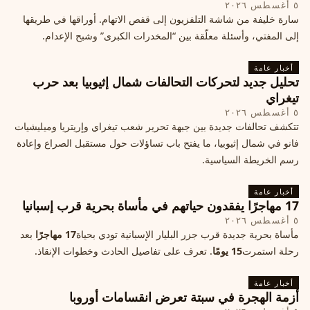
٥ أغسطس ٢٠٢٦
سارة خليفة من شاشة التلفزيون إلى قفص الاتهام. أوراقها في طريقها
إلى المفتي، وأسئلة معلّقة بين “المخدرات الكبرى” وشبح الإعدام.
أخبار عامة
تحليل جديد لتحركات التحالفات شمال إثيوبيا بعد حرب
تيغراي
٥ أغسطس ٢٠٢٦
تتكشف تحالفات جديدة بين جبهة تحرير شعب تيغراي وإريتريا وميليشيات
فانو في شمال إثيوبيا، ما يفتح باب تساؤلات حول مستقبل الصراع وإعادة
رسم الخريطة السياسية.
أخبار عامة
17 مهاجرًا يفقدون حياتهم في مأساة بحرية قرب إسبانيا
٥ أغسطس ٢٠٢٦
مأساة بحرية جديدة قرب جزر البليار الإسبانية تودي بحياة
17 مهاجرًا
بعد
رحلة استمرت
15 يومًا
. تعرف على تفاصيل الحادث وخطوات الإنقاذ.
أخبار عامة
أزمة الهجرة في سبتة تعرض انقسامات أوروبا