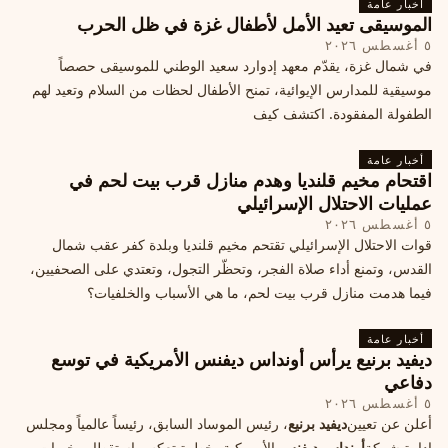
أخبار عامة
الموسيقى تعيد الأمل لأطفال غزة في ظل الحرب
٥ أغسطس ٢٠٢٦
في شمال غزة، يقدّم معهد إدوارد سعيد الوطني للموسيقى حصصاً
موسيقية للمدارس الإيوائية، تمنح الأطفال لحظات من السلام وتعيد لهم
الطفولة المفقودة. اكتشف كيف
أخبار عامة
اقتحام مخيم قلنديا وهدم منازل قرب بيت لحم في
عمليات الاحتلال الإسرائيلي
٥ أغسطس ٢٠٢٦
قوات الاحتلال الإسرائيلي تقتحم مخيم قلنديا وبلدة كفر عقب شمال
القدس، وتمنع أداء صلاة الفجر، وتحظّر التجول، وتعتدي على الصحفيين،
فيما هدمت منازل قرب بيت لحم، ما هي الأسباب والخلفيات؟
أخبار عامة
ديفيد برنيع يرأس أونداس ديفنس الأمريكية في توسع
دفاعي
٥ أغسطس ٢٠٢٦
أعلن عن تعيين
ديفيد برنيع
، رئيس الموساد السابق، رئيساً عالمياً ومجلس
إدارة شركة
أونداس ديفنس
الأمريكية، خطوة تعكس استقطاب خبرات