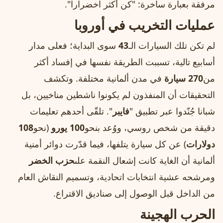
مرفقة بعبارة ساخرة: "كن أكثر اخضرارا".
عمليات التخريب في أوروبا
لم تكن تلك السيارات الـ
43
سوى البداية؛ فعلى مدار
أسابيع تالية، تسببت الطريقة نفسها في إفساد أكثر
من
270 سيارة
في مدن ألمانية مختلفة. وتكشف
التحقيقات أن المنفذون لم يكونوا ناشطين مناخيين، بل
شبانا جُنّدوا عبر تطبيق "
فايبر
". تلقّى أحدهم تعليمات
دقيقة من شخص روسي، ووُعد بنحو
100 يورو
(نحو
108
دولارات
) عن كل سيارة يتلفها، فيما قدّرت دوائر أمنية
ألمانية أن الغاية كانت إشعال النقمة على
حزب الخضر
ومرشحه عشية انتخابات اتحادية، وتسميم النقاش العام
من الداخل قبل الوصول إلى صناديق الاقتراع.
الحرب الهجينة