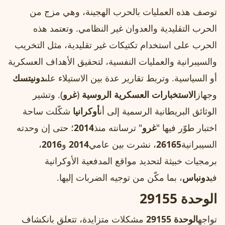
توصف هذه العمليات بالحرب الهجينة، وهي مزج من
الحرب التقليدية والعدوان غير النظامي. وتعتمد هذه
الحرب على استخدام تكتيكات غير تقليدية، مثل التخريب
والسيبرانية والعمليات النفسية، لتحقيق الأهداف العسكرية
أو السياسية. وتربط تقارير عدة بين الاستيلاء على
دونيتسك
وجهاز
الاستخبارات العسكرية الروسية
(
غرو
). وتشير
الوثائق البريطانية الرسمية إلى أن
أوكرانيا
شكّلت ساحة
اختبار طوّر فيها "
غرو
" ترسانته منذ
2014
؛ حتى إن وحدته
السيبرانية
26165
، نشرت بين عامي
2014
و
2016
،
برمجيات خبيثة لتحديد مواقع المدفعية الأوكرانية
في
دونباس
، بما مكّن من توجيه الضربات إليها.
الوحدة 29155
تواجه
الوحدة 29155
مشكلات متزايدة، تتعلق بانكشاف