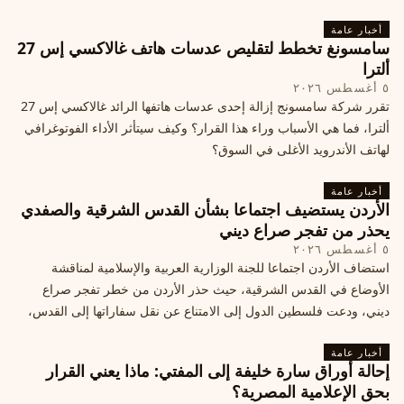
أخبار عامة
سامسونغ تخطط لتقليص عدسات هاتف غالاكسي إس 27
ألترا
٥ أغسطس ٢٠٢٦
تقرر شركة سامسونج إزالة إحدى عدسات هاتفها الرائد غالاكسي إس 27
ألترا، فما هي الأسباب وراء هذا القرار؟ وكيف سيتأثر الأداء الفوتوغرافي
لهاتف الأندرويد الأغلى في السوق؟
أخبار عامة
الأردن يستضيف اجتماعا بشأن القدس الشرقية والصفدي
يحذر من تفجر صراع ديني
٥ أغسطس ٢٠٢٦
استضاف الأردن اجتماعا للجنة الوزارية العربية والإسلامية لمناقشة
الأوضاع في القدس الشرقية، حيث حذر الأردن من خطر تفجر صراع
ديني، ودعت فلسطين الدول إلى الامتناع عن نقل سفاراتها إلى القدس،
ما يزيد التوتر في المنطقة
أخبار عامة
إحالة أوراق سارة خليفة إلى المفتي: ماذا يعني القرار
بحق الإعلامية المصرية؟