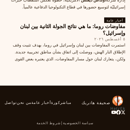
إسرائيليّة لتوسيع حضورها في قطاع التكنولوجيا الدفاعية عالمياً.
أخبار عامة
مفاوضات روما: ما هي نتائج الجولة الثانية بين لبنان
وإسرائيل؟
٥ أغسطس ٢٠٢٦
استمرت المفاوضات بين لبنان وإسرائيل في روما، بهدف تثبيت وقف
الإطلاق النار الهش، ووصلت إلى اتفاق بشأن مناطق تجريبية جديدة.
ولكن، يتعارك لبنان حول مسار المفاوضات، الذي يعتبره بعض القوى
السياسية مدخلا لمعالجة الملفات العالقة، فيما يرى otros أنها تنازلات
ميدانية.
صحيفة هاتريك
مباشر
كورة
أخبار عامة
من نحن
تواصل
سياسة الخصوصية
|
شروط الخدمة