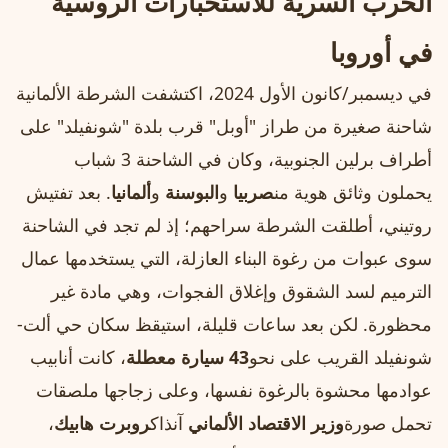
الحرب السرية للاستخبارات الروسية
في أوروبا
في ديسمبر/كانون الأول 2024، اكتشفت الشرطة الألمانية
شاحنة صغيرة من طراز "أوبل" قرب بلدة "شونفيلد" على
أطراف برلين الجنوبية، وكان في الشاحنة 3 شباب
يحملون وثائق هوية من
صربيا
و
البوسنة
و
ألمانيا
. بعد تفتيش
روتيني، أطلقت الشرطة سراحهم؛ إذ لم تجد في الشاحنة
سوى عبوات من رغوة البناء العازلة، التي يستخدمها عمال
الترميم لسد الشقوق وإغلاق الفجوات، وهي مادة غير
محظورة. لكن بعد ساعات قليلة، استيقظ سكان حي ألت-
شونفيلد القريب على نحو
43 سيارة معطلة
، كانت أنابيب
عوادمها محشوة بالرغوة نفسها، وعلى زجاجها ملصقات
تحمل صورة
وزير الاقتصاد الألماني
آنذاك
روبرت هابيك
،