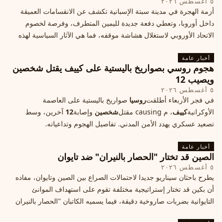
٥ أغسطس ٢٠٢٦
أزمة الهجرة في مدينة سبتة الإسبانية تكشف عن الانقسامات العميقة
داخل أوروبا، وتعطي دفعة جديدة لليمين المتطرف، وفرصة لخصوم
الاتحاد الأوروبي لاستغلال هشاشة موقفه، فما هي الآثار السياسية لهذه
الأزمة؟
أخبار عامة
هجوم روسي بصواريخ باليستية على كييف يقتل شخصين
ويصيب 12
٥ أغسطس ٢٠٢٦
في فجر الأربعاء أطلقت
روسيا
صواريخ باليستية على العاصمة
الأوكرانية
كييف
، م causing مقتل
شخصين
وإصابة
12
آخرين، وسط
تصعيد عسكري يهدد الأمن المدني. تفاصيل الهجوم وتداعياته.
أخبار عامة
الصين قد تختار "الحصار بالنيران" ضد تايوان
٥ أغسطس ٢٠٢٦
يطرح باحثان سيناريو جديدا لاحتمالات الصراع بين الصين وتايوان، مفاده
أن بكين قد تختار إستراتيجية مختلفة تقوم على استهداف الموانئ
التايوانية بضربات صاروخية دقيقة، فيما يسميه الكاتبان "الحصار بالنيران