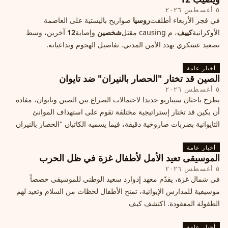
٥ أغسطس ٢٠٢٦
في فجر الأربعاء أطلقت
روسيا
صواريخ باليستية على العاصمة
الأوكرانية
كييف
، م causing مقتل
شخصين
وإصابة
12
آخرين، وسط
تصعيد عسكري يهدد الأمن المدني. تفاصيل الهجوم وتداعياته.
أخبار عامة
الصين قد تختار "الحصار بالنيران" ضد تايوان
٥ أغسطس ٢٠٢٦
يطرح باحثان سيناريو جديدا لاحتمالات الصراع بين الصين وتايوان، مفاده
أن بكين قد تختار إستراتيجية مختلفة تقوم على استهداف الموانئ
التايوانية بضربات صاروخية دقيقة، فيما يسميه الكاتبان "الحصار بالنيران
أخبار عامة
الموسيقى تعيد الأمل لأطفال غزة في ظل الحرب
٥ أغسطس ٢٠٢٦
في شمال غزة، يقدّم معهد إدوارد سعيد الوطني للموسيقى حصصاً
موسيقية للمدارس الإيوائية، تمنح الأطفال لحظات من السلام وتعيد لهم
الطفولة المفقودة. اكتشف كيف
أخبار عامة