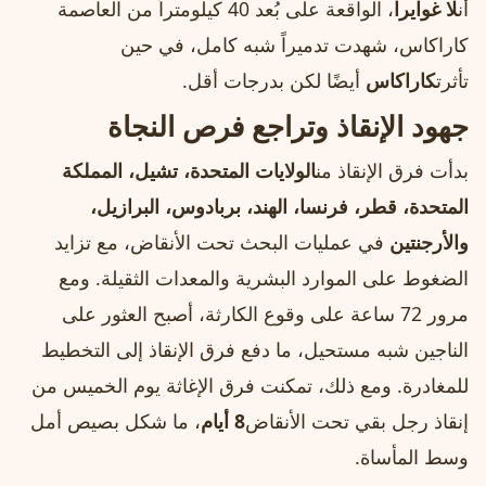
أن
لا غوايرا
، الواقعة على بُعد 40 كيلومتراً من العاصمة
كاراكاس، شهدت تدميراً شبه كامل، في حين
تأثرت
كاراكاس
أيضًا لكن بدرجات أقل.
جهود الإنقاذ وتراجع فرص النجاة
بدأت فرق الإنقاذ من
الولايات المتحدة، تشيل، المملكة
المتحدة، قطر، فرنسا، الهند، بربادوس، البرازيل،
والأرجنتين
في عمليات البحث تحت الأنقاض، مع تزايد
الضغوط على الموارد البشرية والمعدات الثقيلة. ومع
مرور 72 ساعة على وقوع الكارثة، أصبح العثور على
الناجين شبه مستحيل، ما دفع فرق الإنقاذ إلى التخطيط
للمغادرة. ومع ذلك، تمكنت فرق الإغاثة يوم الخميس من
إنقاذ رجل بقي تحت الأنقاض
8 أيام
، ما شكل بصيص أمل
وسط المأساة.