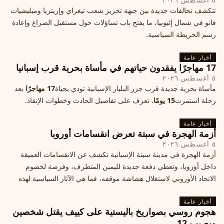
٥ أغسطس ٢٠٢٦
تتكشف تحالفات جديدة بين جبهة تحرير شعب تيغراي وإريتريا وميليشيات
فانو في شمال إثيوبيا، ما يفتح باب تساؤلات حول مستقبل الصراع وإعادة
رسم الخريطة السياسية.
أخبار عامة
17 مهاجرًا يفقدون حياتهم في مأساة بحرية قرب إسبانيا
٥ أغسطس ٢٠٢٦
مأساة بحرية جديدة قرب جزر البليار الإسبانية تودي بحياة
17 مهاجرًا
بعد
رحلة استمرت
15 يومًا
. تعرف على تفاصيل الحادث وخطوات الإنقاذ.
أخبار عامة
أزمة الهجرة في سبتة تعرض انقسامات أوروبا
٥ أغسطس ٢٠٢٦
أزمة الهجرة في مدينة سبتة الإسبانية تكشف عن الانقسامات العميقة
داخل أوروبا، وتعطي دفعة جديدة لليمين المتطرف، وفرصة لخصوم
الاتحاد الأوروبي لاستغلال هشاشة موقفه، فما هي الآثار السياسية لهذه
الأزمة؟
أخبار عامة
هجوم روسي بصواريخ باليستية على كييف يقتل شخصين
ويصيب 12