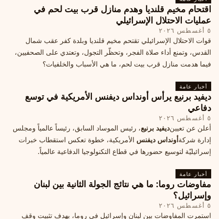
اقتحام مخيم قلنديا وهدم منازل قرب بيت لحم في
عمليات الاحتلال الإسرائيلي
٥ أغسطس ٢٠٢٦
قوات الاحتلال الإسرائيلي تقتحم مخيم قلنديا وبلدة كفر عقب شمال
القدس، وتمنع أداء صلاة الفجر، وتحظّر التجول، وتعتدي على الصحفيين،
فيما هدمت منازل قرب بيت لحم، ما هي الأسباب والخلفيات؟
أخبار عامة
ديفيد برنيع يرأس أونداس ديفنس الأمريكية في توسع
دفاعي
٥ أغسطس ٢٠٢٦
أعلن عن تعيين
ديفيد برنيع
، رئيس الموساد السابق، رئيساً عالمياً ومجلس
إدارة شركة
أونداس ديفنس
الأمريكية، خطوة تعكس استقطاب خبرات
إسرائيليّة لتوسيع حضورها في قطاع التكنولوجيا الدفاعية عالمياً.
أخبار عامة
مفاوضات روما: ما هي نتائج الجولة الثانية بين لبنان
وإسرائيل؟
٥ أغسطس ٢٠٢٦
استمرت المفاوضات بين لبنان وإسرائيل في روما، بهدف تثبيت وقف