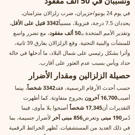
وتسبّبان في 50 ألف مفقود
في يوم 24 يونيو/حزيران، ضرب زلزالان متزامنان،
يحددان 7.5 درجة، فنزويلا، مسبباً
3342 قتيل على الأقل
،
وتقدير الأمم المتحدة بـ
50 ألف مفقود
، مع تضرر واسع
للمنشآت والبنية التحتية. وقع الزلزالان بفارق 39 ثانية،
وأثرا بشكل رئيسي على شمال البلاد، ما أدخلها في حالة
حداد ويأس بسبب عدم العثور على أقارب.
حصيلة الزلزالين ومقدار الأضرار
حسب أحدث الأرقام الرسمية، فقد
3342 شخصاً
، بينما
أصيب
16,700 آخرون
بجروح متفاوتة. كما أظهرت
التقديرات أن
17,345 شخصاً
أصبحوا بلا مأوى، فيما
دُمر
190 مبنى
وتعرض
856 مبنى آخر
لأضرار جسيمة، بما
في ذلك العديد من المستشفيات. تُظهر الخرائط الرقمية