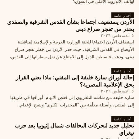
لهاتف الأندرويد الأغلى في السوق؟
أخبار عامة
الأردن يستضيف اجتماعا بشأن القدس الشرقية والصفدي
يحذر من تفجر صراع ديني
٥ أغسطس ٢٠٢٦
استضاف الأردن اجتماعا للجنة الوزارية العربية والإسلامية لمناقشة
الأوضاع في القدس الشرقية، حيث حذر الأردن من خطر تفجر صراع
ديني، ودعت فلسطين الدول إلى الامتناع عن نقل سفاراتها إلى القدس،
ما يزيد التوتر في المنطقة
أخبار عامة
إحالة أوراق سارة خليفة إلى المفتي: ماذا يعني القرار
بحق الإعلامية المصرية؟
٥ أغسطس ٢٠٢٦
سارة خليفة من شاشة التلفزيون إلى قفص الاتهام. أوراقها في طريقها
إلى المفتي، وأسئلة معلّقة بين “المخدرات الكبرى” وشبح الإعدام.
أخبار عامة
تحليل جديد لتحركات التحالفات شمال إثيوبيا بعد حرب
تيغراي