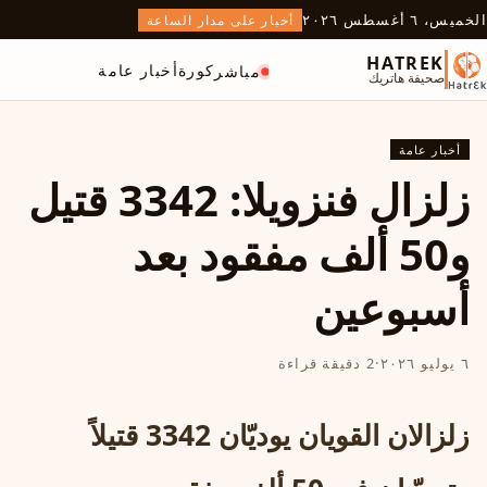
الخميس، ٦ أغسطس ٢٠٢٦
أخبار على مدار الساعة
HATREK
كورة
أخبار عامة
مباشر
صحيفة هاتريك
أخبار عامة
زلزال فنزويلا: 3342 قتيل
و50 ألف مفقود بعد
أسبوعين
٦ يوليو ٢٠٢٦
·
2 دقيقة قراءة
زلزالان القويان يوديّان 3342 قتيلاً