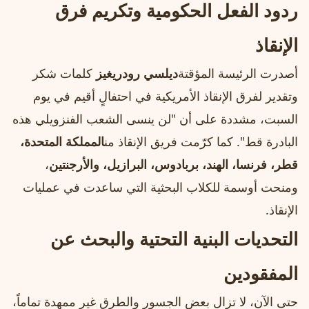
ردود الفعل الحكومية وتكريم فرق
الإنقاذ
أصدرت الرئيسة المؤقتة
ديلسي رودريغيز
كلمات شكر
وتقدير لفرق الإنقاذ الأمريكية في احتفالٍ أقيم في يوم
السبت، مشددة على أن "لن ينسى الشعب الفنزويلي هذه
البادرة قط". كما كرّمت فريق الإنقاذ من
المملكة المتحدة،
قطر، فرنسا، الهند، بربادوس، البرازيل، والأرجنتين
،
ومنحت أوسمة للكلاب البحثية التي ساعدت في عمليات
الإنقاذ.
التحديات البنية التحتية والبحث عن
المفقودين
حتى الآن، لا تزال بعض الجسور والطرق غير ممهدة تماماً،