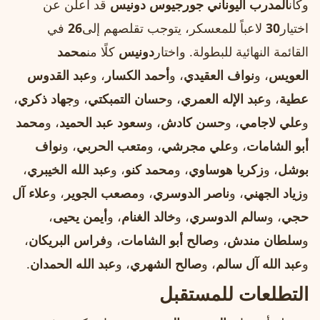
وكان
المدرب اليوناني جورجيوس دونيس
قد أعلن عن
اختيار
30
لاعباً للمعسكر، يتوجب تقلصهم إلى
26
في
القائمة النهائية للبطولة. واختار
دونيس
كلًا من
محمد
العويس
، و
نواف العقيدي
، و
أحمد الكسار
، و
عبد القدوس
عطية
، و
عبد الإله العمري
، و
حسان التمبكتي
، و
جهاد ذكري
،
و
علي لاجامي
، و
حسن كادش
، و
سعود عبد الحميد
، و
محمد
أبو الشامات
، و
علي مجرشي
، و
متعب الحربي
، و
نواف
بوشل
، و
زكريا هوساوي
، و
محمد كنو
، و
عبد الله الخيبري
،
و
زياد الجهني
، و
ناصر الدوسري
، و
مصعب الجوير
، و
علاء آل
حجي
، و
سالم الدوسري
، و
خالد الغنام
، و
أيمن يحيى
،
و
سلطان مندش
، و
صالح أبو الشامات
، و
فراس البريكان
،
و
عبد الله آل سالم
، و
صالح الشهري
، و
عبد الله الحمدان
.
التطلعات للمستقبل