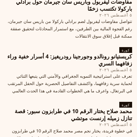
مفاوضات ليفربول وباريس سان جيرمان حول برادلي
باركولا تكتسب زخمًا
٥ أغسطس ٢٠٢٦
تتواصل مفاوضات ليفربول لضم برادلي باركولا من باريس سان جيرمان،
رغم الفجوة المالية بين الطرفين، مع استمرار المحادثات لتحقيق صفقة
ممكنة قبل إغلاق سوق الانتقالات
كورة
كريستيانو رونالدو وجورجينا رودريغيز: 4 أسرار خفية وراء
زفافهما السري
٥ أغسطس ٢٠٢٦
تعرف على استراتيجية التمويه الجغرافي والأمني التي يتبعها الثنائي
لحماية سرية زفافهما، واكتشف التفاصيل الحصرية حول الحفل المرتقب
في البرتغال، واعرف ما هي الخطوات القادمة في هذا الحدث العالمي
كورة
محمد صلاح يختار الرقم 10 في طرابزون سبور: قصة
تنازل زميله إرنست موتشي
٥ أغسطس ٢٠٢٦
في خطوة فريدة، يختار نجم مصر محمد صلاح الرقم 10 في طرابزون