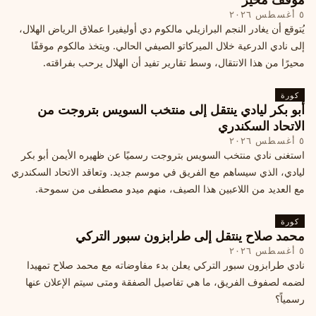
٥ أغسطس ٢٠٢٦
يُتوقع أن يغادر النجم البرازيلي مالكوم دي أوليفيرا عملاق الرياض الهلال،
إلى نادي الدرعية خلال الميركاتو الصيفي الحالي. ويتخذ مالكوم موقفًا
محيرًا من هذا الانتقال، وسط تقارير تفيد أن الهلال يرحب بفراقته.
كورة
أبو بكر ليادي ينتقل إلى منتخب السويس بتروجت من
الاتحاد السكندري
٥ أغسطس ٢٠٢٦
استغنى نادي منتخب السويس بتروجت رسميًا عن ظهيره الأيمن أبو بكر
ليادي، الذي سيساهم مع الفريق في موسم جديد. وتعاقد الاتحاد السكندري
مع العديد من اللاعبين هذا الصيف، منهم ميدو مصطفى من سموحة.
كورة
محمد صلاح ينتقل إلى طرابزون سبور التركي
٥ أغسطس ٢٠٢٦
نادي طرابزون سبور التركي يعلن بدء مفاوضاته مع محمد صلاح تمهيدا
لضمه لصفوف الفريق، ما هي تفاصيل الصفقة ومتى سيتم الإعلان عنها
رسمياً؟