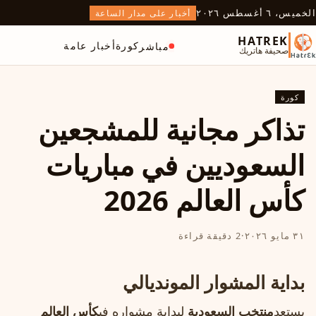
الخميس، ٦ أغسطس ٢٠٢٦
أخبار على مدار الساعة
HATREK
كورة
أخبار عامة
مباشر
صحيفة هاتريك
كورة
تذاكر مجانية للمشجعين
السعوديين في مباريات
كأس العالم 2026
٣١ مايو ٢٠٢٦
·
2 دقيقة قراءة
بداية المشوار المونديالي
يستعد
منتخب السعودية
لبداية مشواره في
كأس العالم