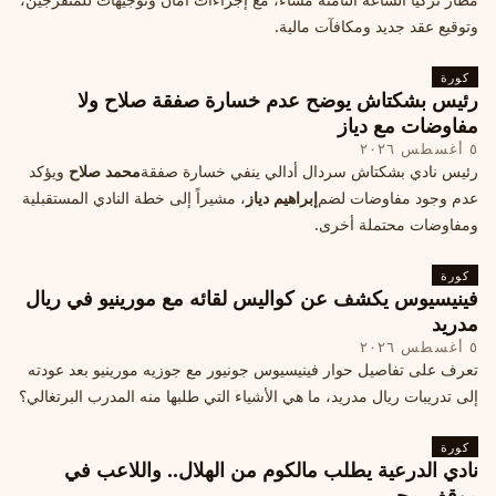
وتوقيع عقد جديد ومكافآت مالية.
كورة
رئيس بشكتاش يوضح عدم خسارة صفقة صلاح ولا
مفاوضات مع دياز
٥ أغسطس ٢٠٢٦
رئيس نادي بشكتاش سردال أدالي ينفي خسارة صفقة
محمد صلاح
ويؤكد
عدم وجود مفاوضات لضم
إبراهيم دياز
، مشيراً إلى خطة النادي المستقبلية
ومفاوضات محتملة أخرى.
كورة
فينيسيوس يكشف عن كواليس لقائه مع مورينيو في ريال
مدريد
٥ أغسطس ٢٠٢٦
تعرف على تفاصيل حوار فينيسيوس جونيور مع جوزيه مورينيو بعد عودته
إلى تدريبات ريال مدريد، ما هي الأشياء التي طلبها منه المدرب البرتغالي؟
كورة
نادي الدرعية يطلب مالكوم من الهلال.. واللاعب في
موقف محير