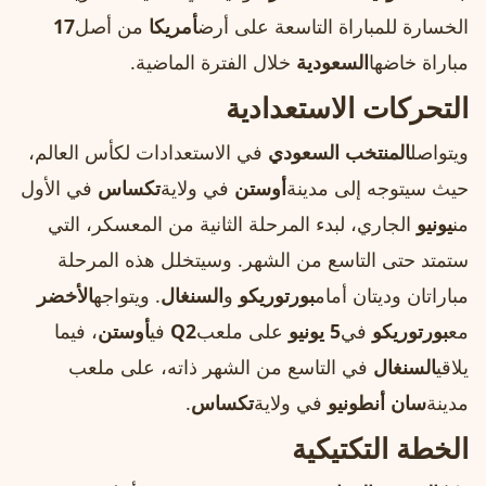
الخسارة للمباراة التاسعة على أرض
أمريكا
من أصل
17
مباراة خاضها
السعودية
خلال الفترة الماضية.
التحركات الاستعدادية
ويتواصل
المنتخب السعودي
في الاستعدادات لكأس العالم،
حيث سيتوجه إلى مدينة
أوستن
في ولاية
تكساس
في الأول
من
يونيو
الجاري، لبدء المرحلة الثانية من المعسكر، التي
ستمتد حتى التاسع من الشهر. وسيتخلل هذه المرحلة
مباراتان وديتان أمام
بورتوريكو
و
السنغال
. ويتواجه
الأخضر
مع
بورتوريكو
في
5 يونيو
على ملعب
Q2
في
أوستن
، فيما
يلاقي
السنغال
في التاسع من الشهر ذاته، على ملعب
مدينة
سان أنطونيو
في ولاية
تكساس
.
الخطة التكتيكية