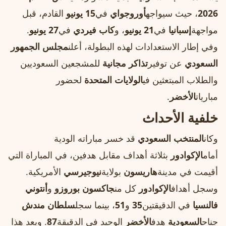
2026
، حيث سيواجه
أوروجواي
في
15 يونيو
القادم، قبل
مواجهة
إسبانيا
في
21 يونيو
، و
كاب فيردي
في
27 يونيو
.
وفي إطار الاستعدادات لهذه البطولة، أعلن
مجلس الجمهور
السعودي
عن توفير
تذاكر مجانية
للمشجعين السعوديين
والطلاب المبتعثين في
الولايات المتحدة
لحضور
مباريات
الأخضر
.
خلفية الأحداث
وكان
المنتخب السعودي
قد خسر مباراته الودية
أمام
الإكوادور
بثلاثة أهداف مقابل هدفين، في المباراة التي
أقيمت في مدينة
هاريسون
بولاية
نيوجيرسي
الأمريكية.
وسجل أهداف
الإكوادور
كل من
جاكسون بوروزو
و
أنتوني
فالنسيا
في الدقيقتين
35
و
51
، بينما سجل
سلطان مندش
جناح
السعودية
هدف
الأخضر
الوحيد في الدقيقة
87
. ويعد هذا