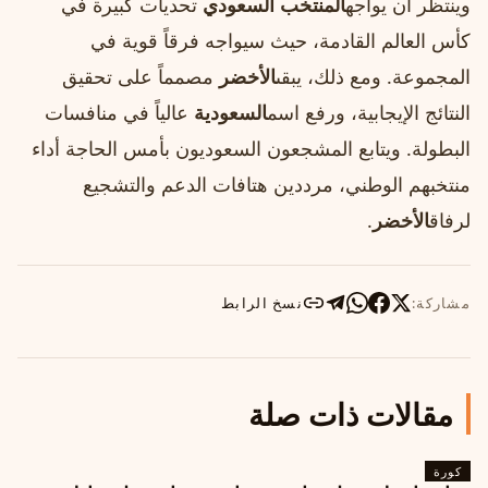
وينتظر أن يواجه
المنتخب السعودي
تحديات كبيرة في
كأس العالم القادمة، حيث سيواجه فرقاً قوية في
المجموعة. ومع ذلك، يبقى
الأخضر
مصمماً على تحقيق
النتائج الإيجابية، ورفع اسم
السعودية
عالياً في منافسات
البطولة. ويتابع المشجعون السعوديون بأمس الحاجة أداء
منتخبهم الوطني، مرددين هتافات الدعم والتشجيع
لرفاق
الأخضر
.
مشاركة:
نسخ الرابط
مقالات ذات صلة
كورة