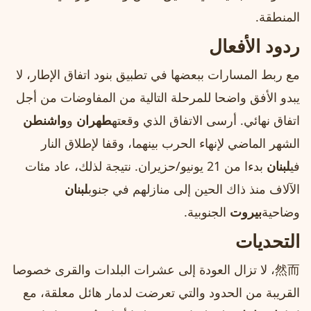
المنطقة.
ردود الأفعال
مع ربط المسارات ببعضها في تطبيق بنود اتفاق الإطار، لا
يبدو الأفق واضحا للمرحلة التالية من المفاوضات من أجل
اتفاق نهائي. أرسى الاتفاق الذي وقعته
طهران
و
واشنطن
الشهر الماضي لإنهاء الحرب بينهما، وقفا لإطلاق النار
في
لبنان
بدءا من 21 يونيو/حزيران. نتيجة لذلك، عاد مئات
الآلاف منذ ذاك الحين إلى منازلهم في جنوب
لبنان
وضاحية
بيروت
الجنوبية.
التحديات
然而، لا تزال العودة إلى عشرات البلدات والقرى خصوصا
القريبة من الحدود والتي تعرضت لدمار هائل معلقة، مع