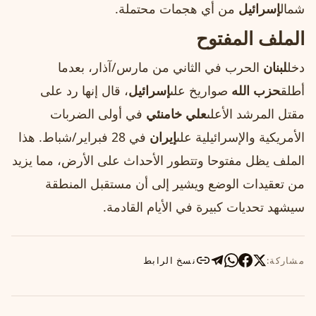
شمال
إسرائيل
من أي هجمات محتملة.
الملف المفتوح
دخل
لبنان
الحرب في الثاني من مارس/آذار، بعدما
أطلق
حزب الله
صواريخ على
إسرائيل
، قال إنها رد على
مقتل المرشد الأعلى
علي خامنئي
في أولى الضربات
الأمريكية والإسرائيلية على
إيران
في 28 فبراير/شباط. هذا
الملف يظل مفتوحا وتتطور الأحداث على الأرض، مما يزيد
من تعقيدات الوضع ويشير إلى أن مستقبل المنطقة
سيشهد تحديات كبيرة في الأيام القادمة.
مشاركة:
نسخ الرابط