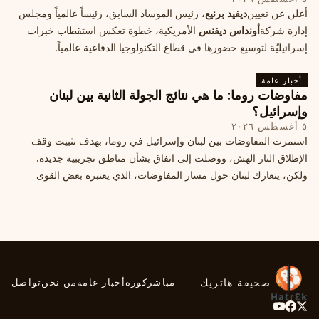
أعلن عن تعيين
ديفيد برنيع
، رئيس الموساد السابق، رئيساً عالمياً ومجلس
إدارة شركة
أونداس ديفنس
الأمريكية، خطوة تعكس استقطاب خبرات
إسرائيليّة لتوسيع حضورها في قطاع التكنولوجيا الدفاعية عالمياً.
أخبار عامة
مفاوضات روما: ما هي نتائج الجولة الثانية بين لبنان
وإسرائيل؟
٥ أغسطس ٢٠٢٦
استمرت المفاوضات بين لبنان وإسرائيل في روما، بهدف تثبيت وقف
الإطلاق النار الهش، ووصلت إلى اتفاق بشأن مناطق تجريبية جديدة.
ولكن، يتعارك لبنان حول مسار المفاوضات، الذي يعتبره بعض القوى
السياسية مدخلا لمعالجة الملفات العالقة، فيما يرى otros أنها تنازلات
ميدانية.
صحيفة هاتريك
مباشر
كورة
أخبار عامة
من نحن
تواصل