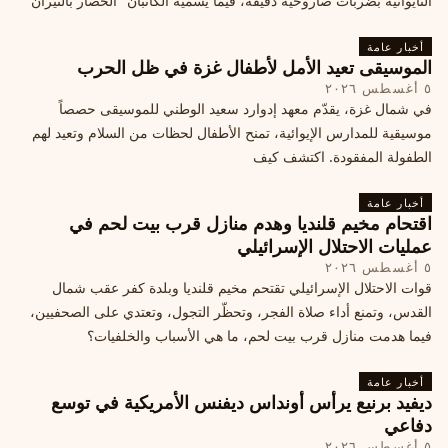
التايوانية بضربات صاروخية دقيقة، فيما يسميه الكاتبان "الحصار بالنيران
أخبار عامة
الموسيقى تعيد الأمل لأطفال غزة في ظل الحرب
٥ أغسطس ٢٠٢٦
في شمال غزة، يقدّم معهد إدوارد سعيد الوطني للموسيقى حصصاً
موسيقية للمدارس الإيوائية، تمنح الأطفال لحظات من السلام وتعيد لهم
الطفولة المفقودة. اكتشف كيف
أخبار عامة
اقتحام مخيم قلنديا وهدم منازل قرب بيت لحم في
عمليات الاحتلال الإسرائيلي
٥ أغسطس ٢٠٢٦
قوات الاحتلال الإسرائيلي تقتحم مخيم قلنديا وبلدة كفر عقب شمال
القدس، وتمنع أداء صلاة الفجر، وتحظّر التجول، وتعتدي على الصحفيين،
فيما هدمت منازل قرب بيت لحم، ما هي الأسباب والخلفيات؟
أخبار عامة
ديفيد برنيع يرأس أونداس ديفنس الأمريكية في توسع
دفاعي
٥ أغسطس ٢٠٢٦