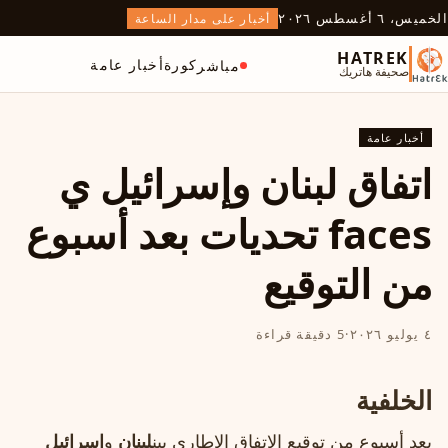
الخميس، ٦ أغسطس ٢٠٢٦
أخبار على مدار الساعة
HATREK
كورة
أخبار عامة
مباشر
صحيفة هاتريك
أخبار عامة
اتفاق لبنان وإسرائيل ي
faces تحديات بعد أسبوع
من التوقيع
٤ يوليو ٢٠٢٦
·
5 دقيقة قراءة
الخلفية
بعد أسبوع من توقيع الاتفاق الإطاري بين
لبنان
و
إسرائيل