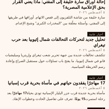
إحالة أوراق سارة خليفة إلى المفتي: ماذا يعني القرار
بحق الإعلامية المصرية؟
٥ أغسطس ٢٠٢٦
سارة خليفة من شاشة التلفزيون إلى قفص الاتهام. أوراقها في طريقها
إلى المفتي، وأسئلة معلّقة بين “المخدرات الكبرى” وشبح الإعدام.
أخبار عامة
تحليل جديد لتحركات التحالفات شمال إثيوبيا بعد حرب
تيغراي
٥ أغسطس ٢٠٢٦
تتكشف تحالفات جديدة بين جبهة تحرير شعب تيغراي وإريتريا وميليشيات
فانو في شمال إثيوبيا، ما يفتح باب تساؤلات حول مستقبل الصراع وإعادة
رسم الخريطة السياسية.
أخبار عامة
17 مهاجرًا يفقدون حياتهم في مأساة بحرية قرب إسبانيا
٥ أغسطس ٢٠٢٦
مأساة بحرية جديدة قرب جزر البليار الإسبانية تودي بحياة
17 مهاجرًا
بعد
رحلة استمرت
15 يومًا
. تعرف على تفاصيل الحادث وخطوات الإنقاذ.