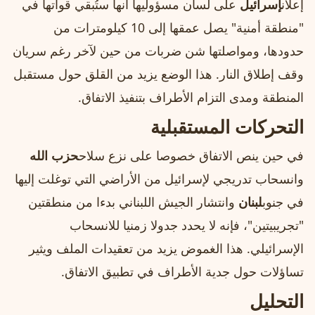
إعلان
إسرائيل
على لسان مسؤوليها أنها ستُبقي قواتها في
"منطقة أمنية" يصل عمقها إلى 10 كيلومترات من
حدودها، ومواصلتها شن ضربات من حين لآخر رغم سريان
وقف إطلاق النار. هذا الوضع يزيد من القلق حول مستقبل
المنطقة ومدى التزام الأطراف بتنفيذ الاتفاق.
التحركات المستقبلية
في حين ينص الاتفاق خصوصا على نزع سلاح
حزب الله
وانسحاب تدريجي لإسرائيل من الأراضي التي توغلت إليها
في جنوب
لبنان
وانتشار الجيش اللبناني بدءا من منطقتين
"تجريبيتين"، فإنه لا يحدد جدولا زمنيا للانسحاب
الإسرائيلي. هذا الغموض يزيد من تعقيدات الملف ويثير
تساؤلات حول جدية الأطراف في تطبيق الاتفاق.
التحليل