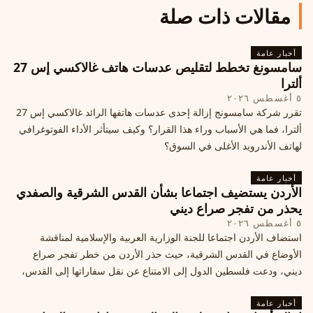
مقالات ذات صلة
أخبار عامة
سامسونغ تخطط لتقليص عدسات هاتف غالاكسي إس 27
ألترا
٥ أغسطس ٢٠٢٦
تقرر شركة سامسونج إزالة إحدى عدسات هاتفها الرائد غالاكسي إس 27
ألترا، فما هي الأسباب وراء هذا القرار؟ وكيف سيتأثر الأداء الفوتوغرافي
لهاتف الأندرويد الأغلى في السوق؟
أخبار عامة
الأردن يستضيف اجتماعا بشأن القدس الشرقية والصفدي
يحذر من تفجر صراع ديني
٥ أغسطس ٢٠٢٦
استضاف الأردن اجتماعا للجنة الوزارية العربية والإسلامية لمناقشة
الأوضاع في القدس الشرقية، حيث حذر الأردن من خطر تفجر صراع
ديني، ودعت فلسطين الدول إلى الامتناع عن نقل سفاراتها إلى القدس،
ما يزيد التوتر في المنطقة
أخبار عامة