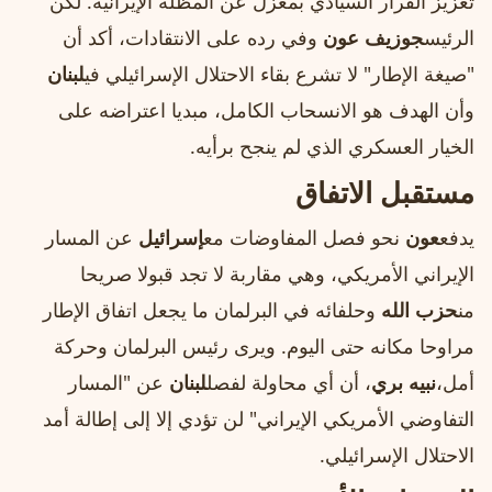
تعزيز القرار السيادي بمعزل عن المظلة الإيرانية. لكن
الرئيس
جوزيف عون
وفي رده على الانتقادات، أكد أن
"صيغة الإطار" لا تشرع بقاء الاحتلال الإسرائيلي في
لبنان
وأن الهدف هو الانسحاب الكامل، مبديا اعتراضه على
الخيار العسكري الذي لم ينجح برأيه.
مستقبل الاتفاق
يدفع
عون
نحو فصل المفاوضات مع
إسرائيل
عن المسار
الإيراني الأمريكي، وهي مقاربة لا تجد قبولا صريحا
من
حزب الله
وحلفائه في البرلمان ما يجعل اتفاق الإطار
مراوحا مكانه حتى اليوم. ويرى رئيس البرلمان وحركة
أمل،
نبيه بري
، أن أي محاولة لفصل
لبنان
عن "المسار
التفاوضي الأمريكي الإيراني" لن تؤدي إلا إلى إطالة أمد
الاحتلال الإسرائيلي.