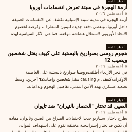
أخبار عامة
أزمة الهجرة في سبتة تعرض انقسامات أوروبا
٥ أغسطس ٢٠٢٦
أزمة الهجرة في مدينة سبتة الإسبانية تكشف عن الانقسامات العميقة
داخل أوروبا، وتعطي دفعة جديدة لليمين المتطرف، وفرصة لخصوم
الاتحاد الأوروبي لاستغلال هشاشة موقفه، فما هي الآثار السياسية لهذه
الأزمة؟
أخبار عامة
هجوم روسي بصواريخ باليستية على كييف يقتل شخصين
ويصيب 12
٥ أغسطس ٢٠٢٦
في فجر الأربعاء أطلقت
روسيا
صواريخ باليستية على العاصمة
الأوكرانية
كييف
، م causing مقتل
شخصين
وإصابة
12
آخرين، وسط
تصعيد عسكري يهدد الأمن المدني. تفاصيل الهجوم وتداعياته.
أخبار عامة
الصين قد تختار "الحصار بالنيران" ضد تايوان
٥ أغسطس ٢٠٢٦
يطرح باحثان سيناريو جديدا لاحتمالات الصراع بين الصين وتايوان، مفاده
أن بكين قد تختار إستراتيجية مختلفة تقوم على استهداف الموانئ