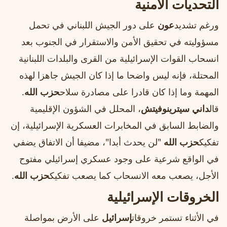
التحديات الأمنية
ورغم تشديد
عون
على دور الجيش اللبناني في تحمل
مسؤوليته في تحقيق الأمن والاستقرار في الجنوب بعد
انسحاب القوات الإسرائيلية من القرى والبلدات اللبنانية
المحتلة، فإنه ليس واضحا ما إذا كان الجيش جاهزا لهذه
المهمة وما إذا كان قادرا على مصادرة سلاح
حزب الله
.
قال
داني سيترينوفيتش
، المحلل في الشؤون الإقليمية
والضابط السابق في المخابرات العسكرية الإسرائيلية، إن
تفكيك
حزب الله
"لن يحدث أبدا"، مضيفا أن الاتفاق يضفي
في الواقع شرعية على وجود عسكري إسرائيلي مفتوح
الأجل، يصعب معه الانسحاب كما يصعب تفكيك
حزب الله
.
الخروقات الإسرائيلية
في الأثناء تستمر خروقات
إسرائيل
على الأرض بمواصلة