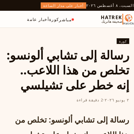
السبت، ٨ أغسطس ٢٠٢٦
أخبار على مدار الساعة
HATREK
كورة
أخبار عامة
مباشر
صحيفة هاتريك
كورة
رسالة إلى تشابي ألونسو:
تخلص من هذا اللاعب..
إنه خطر على تشيلسي
٢ يونيو ٢٠٢٦
·
2 دقيقة قراءة
رسالة إلى تشابي ألونسو: تخلص من