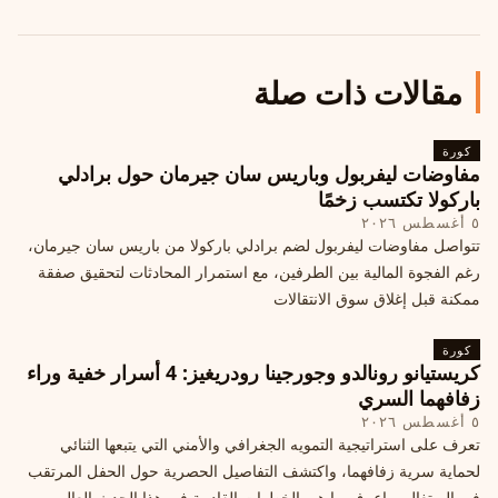
مقالات ذات صلة
كورة
مفاوضات ليفربول وباريس سان جيرمان حول برادلي
باركولا تكتسب زخمًا
٥ أغسطس ٢٠٢٦
تتواصل مفاوضات ليفربول لضم برادلي باركولا من باريس سان جيرمان،
رغم الفجوة المالية بين الطرفين، مع استمرار المحادثات لتحقيق صفقة
ممكنة قبل إغلاق سوق الانتقالات
كورة
كريستيانو رونالدو وجورجينا رودريغيز: 4 أسرار خفية وراء
زفافهما السري
٥ أغسطس ٢٠٢٦
تعرف على استراتيجية التمويه الجغرافي والأمني التي يتبعها الثنائي
لحماية سرية زفافهما، واكتشف التفاصيل الحصرية حول الحفل المرتقب
في البرتغال، واعرف ما هي الخطوات القادمة في هذا الحدث العالمي