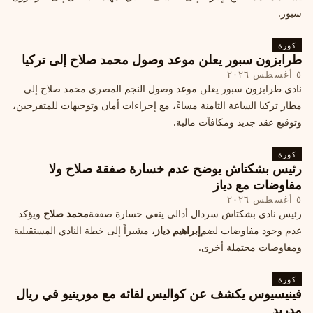
سبور.
كورة
طرابزون سبور يعلن موعد وصول محمد صلاح إلى تركيا
٥ أغسطس ٢٠٢٦
نادي طرابزون سبور يعلن موعد وصول النجم المصري محمد صلاح إلى
مطار تركيا الساعة الثامنة مساءً، مع إجراءات أمان وتوجيهات للمتفرجين،
وتوقيع عقد جديد ومكافآت مالية.
كورة
رئيس بشكتاش يوضح عدم خسارة صفقة صلاح ولا
مفاوضات مع دياز
٥ أغسطس ٢٠٢٦
رئيس نادي بشكتاش سردال أدالي ينفي خسارة صفقة
محمد صلاح
ويؤكد
عدم وجود مفاوضات لضم
إبراهيم دياز
، مشيراً إلى خطة النادي المستقبلية
ومفاوضات محتملة أخرى.
كورة
فينيسيوس يكشف عن كواليس لقائه مع مورينيو في ريال
مدريد