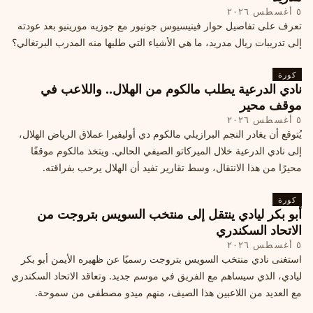
٥ أغسطس ٢٠٢٦
تعرف على تفاصيل حوار فينيسيوس جونيور مع جوزيه مورينيو بعد عودته
إلى تدريبات ريال مدريد، ما هي الأشياء التي طلبها منه المدرب البرتغالي؟
كورة
نادي الدرعية يطلب مالكوم من الهلال.. واللاعب في
موقف محير
٥ أغسطس ٢٠٢٦
يُتوقع أن يغادر النجم البرازيلي مالكوم دي أوليفيرا عملاق الرياض الهلال،
إلى نادي الدرعية خلال الميركاتو الصيفي الحالي. ويتخذ مالكوم موقفًا
محيرًا من هذا الانتقال، وسط تقارير تفيد أن الهلال يرحب بفراقته.
كورة
أبو بكر ليادي ينتقل إلى منتخب السويس بتروجت من
الاتحاد السكندري
٥ أغسطس ٢٠٢٦
استغنى نادي منتخب السويس بتروجت رسميًا عن ظهيره الأيمن أبو بكر
ليادي، الذي سيساهم مع الفريق في موسم جديد. وتعاقد الاتحاد السكندري
مع العديد من اللاعبين هذا الصيف، منهم ميدو مصطفى من سموحة.