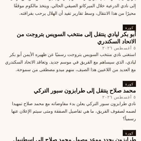
إلى نادي الدرعية خلال الميركاتو الصيفي الحالي. ويتخذ مالكوم موقفًا
محيرًا من هذا الانتقال، وسط تقارير تفيد أن الهلال يرحب بفراقته.
كورة
أبو بكر ليادي ينتقل إلى منتخب السويس بتروجت من
الاتحاد السكندري
٥ أغسطس ٢٠٢٦
استغنى نادي منتخب السويس بتروجت رسميًا عن ظهيره الأيمن أبو بكر
ليادي، الذي سيساهم مع الفريق في موسم جديد. وتعاقد الاتحاد السكندري
مع العديد من اللاعبين هذا الصيف، منهم ميدو مصطفى من سموحة.
كورة
محمد صلاح ينتقل إلى طرابزون سبور التركي
٥ أغسطس ٢٠٢٦
نادي طرابزون سبور التركي يعلن بدء مفاوضاته مع محمد صلاح تمهيدا
لضمه لصفوف الفريق، ما هي تفاصيل الصفقة ومتى سيتم الإعلان عنها
رسمياً؟
كورة
طرابزون يحدد موعد وصول محمد صلاح إلى إسطنبول