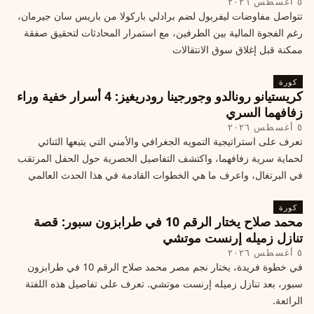
٥ أغسطس ٢٠٢٦
تتواصل مفاوضات ليفربول لضم برادلي باركولا من باريس سان جيرمان،
رغم الفجوة المالية بين الطرفين، مع استمرار المحادثات لتحقيق صفقة
ممكنة قبل إغلاق سوق الانتقالات
كورة
كريستيانو رونالدو وجورجينا رودريغيز: 4 أسرار خفية وراء
زفافهما السري
٥ أغسطس ٢٠٢٦
تعرف على استراتيجية التمويه الجغرافي والأمني التي يتبعها الثنائي
لحماية سرية زفافهما، واكتشف التفاصيل الحصرية حول الحفل المرتقب
في البرتغال، واعرف ما هي الخطوات القادمة في هذا الحدث العالمي
كورة
محمد صلاح يختار الرقم 10 في طرابزون سبور: قصة
تنازل زميله إرنست موتشي
٥ أغسطس ٢٠٢٦
في خطوة فريدة، يختار نجم مصر محمد صلاح الرقم 10 في طرابزون
سبور، بعد تنازل زميله إرنست موتشي. تعرف على تفاصيل هذه اللفتة
الرائعة.