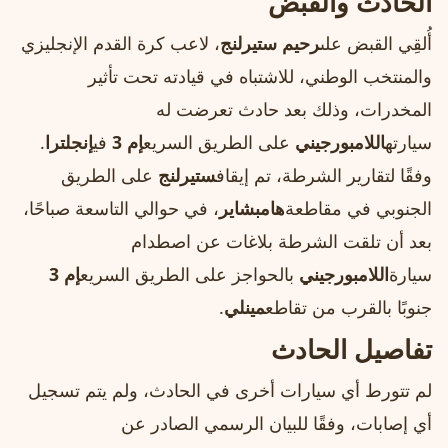
الحادث والقبض
أُلقِي القبض على
رحيم ستيرلنج
، لاعب كرة القدم الإنجليزي
والمنتخب الوطني، للاشتباه في قيادته تحت تأثير
المخدرات، وذلك بعد حادث تعرضت له
سيارته
اللامبورجيني
على الطريق السريع
إم 3
في
إنجلترا
.
وفقًا لتقارير الشرطة، تم إيقاف
ستيرلنج
على الطريق
الجنوبي في مقاطعة
هامبشاير
، في حوالي التاسعة صباحًا،
بعد أن تلقت الشرطة بلاغات عن اصطدام
سيارة
اللامبورجيني
بالحواجز على الطريق السريع
إم 3
جنوبًا بالقرب من تقاطع
مينلي
.
تفاصيل الحادث
لم تتورط أي سيارات أخرى في الحادث، ولم يتم تسجيل
أي إصابات، وفقًا للبيان الرسمي الصادر عن