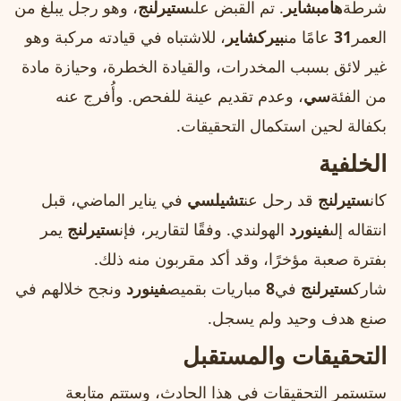
شرطة
هامبشاير
. تم القبض على
ستيرلنج
، وهو رجل يبلغ من
العمر
31
عامًا من
بيركشاير
، للاشتباه في قيادته مركبة وهو
غير لائق بسبب المخدرات، والقيادة الخطرة، وحيازة مادة
من الفئة
سي
، وعدم تقديم عينة للفحص. وأُفرج عنه
بكفالة لحين استكمال التحقيقات.
الخلفية
كان
ستيرلنج
قد رحل عن
تشيلسي
في يناير الماضي، قبل
انتقاله إلى
فينورد
الهولندي. وفقًا لتقارير، فإن
ستيرلنج
يمر
بفترة صعبة مؤخرًا، وقد أكد مقربون منه ذلك.
شارك
ستيرلنج
في
8
مباريات بقميص
فينورد
ونجح خلالهم في
صنع هدف وحيد ولم يسجل.
التحقيقات والمستقبل
ستستمر التحقيقات في هذا الحادث، وستتم متابعة