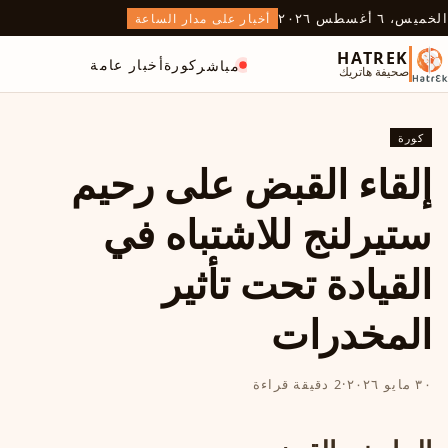
الخميس، ٦ أغسطس ٢٠٢٦
أخبار على مدار الساعة
HATREK
كورة
أخبار عامة
مباشر
صحيفة هاتريك
كورة
إلقاء القبض على رحيم
ستيرلنج للاشتباه في
القيادة تحت تأثير
المخدرات
٣٠ مايو ٢٠٢٦
·
2 دقيقة قراءة