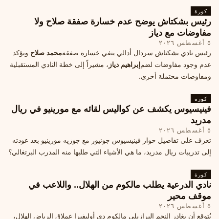
كورة
رئيس بشكتاش يوضح عدم خسارة صفقة صلاح ولا
مفاوضات مع دياز
٥ أغسطس ٢٠٢٦
رئيس نادي بشكتاش سردال أدالي ينفي خسارة صفقة
محمد صلاح
ويؤكد
عدم وجود مفاوضات لضم
إبراهيم دياز
، مشيراً إلى خطة النادي المستقبلية
ومفاوضات محتملة أخرى.
كورة
فينيسيوس يكشف عن كواليس لقائه مع مورينيو في ريال
مدريد
٥ أغسطس ٢٠٢٦
تعرف على تفاصيل حوار فينيسيوس جونيور مع جوزيه مورينيو بعد عودته
إلى تدريبات ريال مدريد، ما هي الأشياء التي طلبها منه المدرب البرتغالي؟
كورة
نادي الدرعية يطلب مالكوم من الهلال.. واللاعب في
موقف محير
٥ أغسطس ٢٠٢٦
يُتوقع أن يغادر النجم البرازيلي مالكوم دي أوليفيرا عملاق الرياض الهلال،